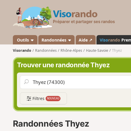
V
i
s
o
r
a
Outils
Randonnées
Aide ↗
Viso
rando
Pre
n
Visorando
Randonnées
Rhône-Alpes
Haute-Savoie
Thyez
d
o
Trouver une randonnée Thyez
Filtres
NOUVEAU
Randonnées Thyez