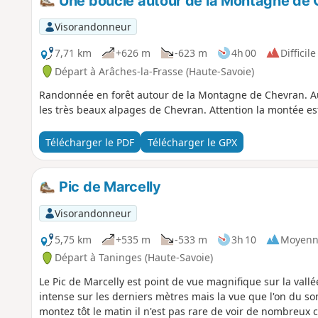
Une boucle autour de la Montagne de
Visorandonneur
7,71 km
+626 m
-623 m
4h 00
Difficile
Départ à Arâches-la-Frasse (Haute-Savoie)
Randonnée en forêt autour de la Montagne de Chevran. Au
les très beaux alpages de Chevran. Attention la montée es
Télécharger le PDF
Télécharger le GPX
Pic de Marcelly
Visorandonneur
5,75 km
+535 m
-533 m
3h 10
Moyenn
Départ à Taninges (Haute-Savoie)
Le Pic de Marcelly est point de vue magnifique sur la vallée
intense sur les derniers mètres mais la vue que l'on du som
montez tôt le matin il n'est pas rare de voir de nombreux chamois. Certains ont trouv