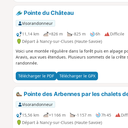
Pointe du Château
Visorandonneur
11,14 km
+826 m
-825 m
6h
Difficile
Départ à Nancy-sur-Cluses (Haute-Savoie)
Voici une montée régulière dans la forêt puis en alpage p
Aravis, aux vues étendues. Plusieurs sommets de la crête s
randonnée.
Télécharger le PDF
Télécharger le GPX
Pointe des Arbennes par les chalets d
Visorandonneur
15,56 km
+1 166 m
-1 157 m
7h 45
Diff
Départ à Nancy-sur-Cluses (Haute-Savoie)