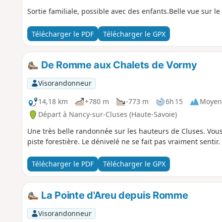
Sortie familiale, possible avec des enfants.Belle vue sur le 
Télécharger le PDF
Télécharger le GPX
De Romme aux Chalets de Vormy
Visorandonneur
14,18 km
+780 m
-773 m
6h 15
Moyen
Départ à Nancy-sur-Cluses (Haute-Savoie)
Une très belle randonnée sur les hauteurs de Cluses. Vou
piste forestière. Le dénivelé ne se fait pas vraiment sentir.
Télécharger le PDF
Télécharger le GPX
La Pointe d'Areu depuis Romme
Visorandonneur