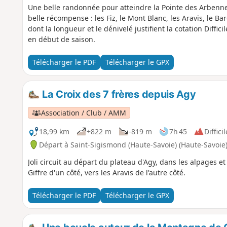
Une belle randonnée pour atteindre la Pointe des Arbenne
belle récompense : les Fiz, le Mont Blanc, les Aravis, le 
dont la longueur et le dénivelé justifient la cotation Diffi
en début de saison.
Télécharger le PDF
Télécharger le GPX
La Croix des 7 frères depuis Agy
Association / Club / AMM
18,99 km
+822 m
-819 m
7h 45
Difficil
Départ à Saint-Sigismond (Haute-Savoie) (Haute-Savoie
Joli circuit au départ du plateau d'Agy, dans les alpages e
Giffre d'un côté, vers les Aravis de l'autre côté.
Télécharger le PDF
Télécharger le GPX