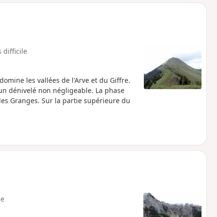
o
a
i
m
p
 difficile
mine les vallées de l'Arve et du Giffre.
 un dénivelé non négligeable. La phase
 les Granges. Sur la partie supérieure du
e