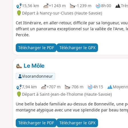
15,56 km
+1 243 m
-1 239 m
8h 00
Très
Départ à Nancy-sur-Cluses (Haute-Savoie)
Cet Itinéraire, en aller-retour, difficile par sa longueur, 
offrant un panorama exceptionnel sur la vallée de l'Arve, l
Percée.
Télécharger le PDF
Télécharger le GPX
Le Môle
Visorandonneur
7,94 km
+707 m
-706 m
4h 15
Moyenn
Départ à Saint-Jean-de-Tholome (Haute-Savoie)
Une belle balade familiale au-dessus de Bonneville, une po
montagne atypique avec une vue splendide par beau temp
Télécharger le PDF
Télécharger le GPX