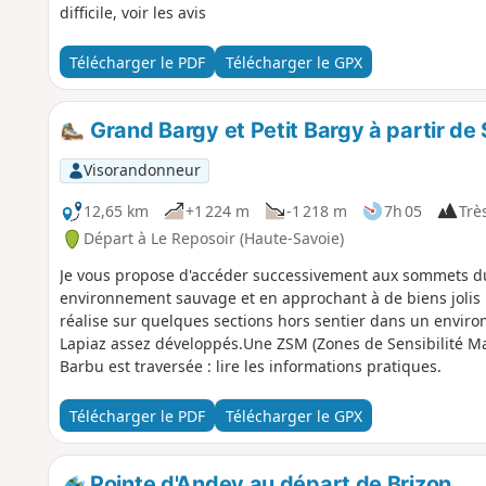
difficile, voir les avis
Télécharger le PDF
Télécharger le GPX
Grand Bargy et Petit Bargy à partir de 
Visorandonneur
12,65 km
+1 224 m
-1 218 m
7h 05
Très
Départ à Le Reposoir (Haute-Savoie)
Je vous propose d'accéder successivement aux sommets du
environnement sauvage et en approchant à de biens jolis p
réalise sur quelques sections hors sentier dans un envi
Lapiaz assez développés.Une ZSM (Zones de Sensibilité Ma
Barbu est traversée : lire les informations pratiques.
Télécharger le PDF
Télécharger le GPX
Pointe d'Andey au départ de Brizon