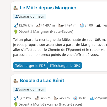
Le Môle depuis Marignier
Visorandonneur
12,96 km
+1 497 m
-1 494 m
8h 00
Très
Départ à Marignier (Haute-Savoie)
Tel un phare, la montagne du Môle, haute de ses 1863 m, do
Je vous propose son ascension à partir de Marignier avec
aller s'effectue par le Chemin de l'Eponnet et le retour via
parcours de nombreux points de vue s'offrent à vous.
Télécharger le PDF
Télécharger le GPX
Boucle du Lac Bénit
Visorandonneur
6,62 km
+456 m
-453 m
3h 10
Moyenn
Départ à Mont-Saxonnex (Haute-Savoie)