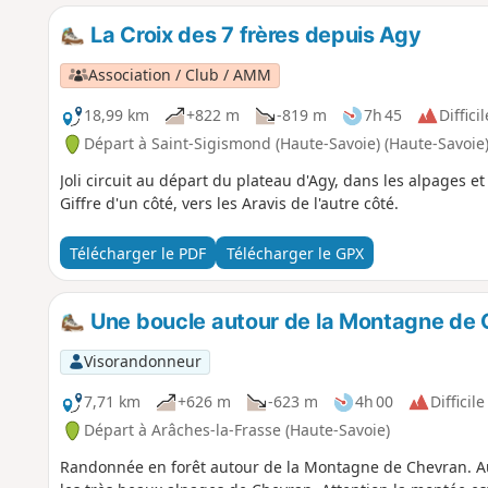
La Croix des 7 frères depuis Agy
Association / Club / AMM
18,99 km
+822 m
-819 m
7h 45
Difficil
Départ à Saint-Sigismond (Haute-Savoie) (Haute-Savoie
Joli circuit au départ du plateau d'Agy, dans les alpages e
Giffre d'un côté, vers les Aravis de l'autre côté.
Télécharger le PDF
Télécharger le GPX
Une boucle autour de la Montagne de
Visorandonneur
7,71 km
+626 m
-623 m
4h 00
Difficile
Départ à Arâches-la-Frasse (Haute-Savoie)
Randonnée en forêt autour de la Montagne de Chevran. Au