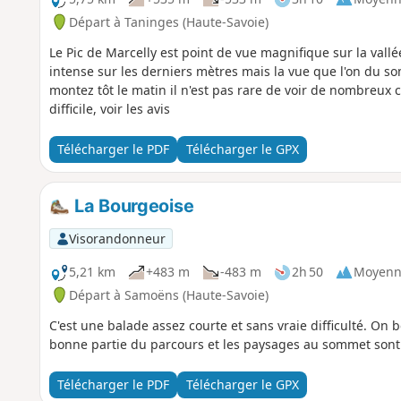
Départ à Taninges (Haute-Savoie)
Le Pic de Marcelly est point de vue magnifique sur la vallée
intense sur les derniers mètres mais la vue que l'on du som
montez tôt le matin il n'est pas rare de voir de nombreux chamois. Certains ont trouv
difficile, voir les avis
Télécharger le PDF
Télécharger le GPX
La Bourgeoise
Visorandonneur
5,21 km
+483 m
-483 m
2h 50
Moyenn
Départ à Samoëns (Haute-Savoie)
C'est une balade assez courte et sans vraie difficulté. On 
bonne partie du parcours et les paysages au sommet sont
Télécharger le PDF
Télécharger le GPX