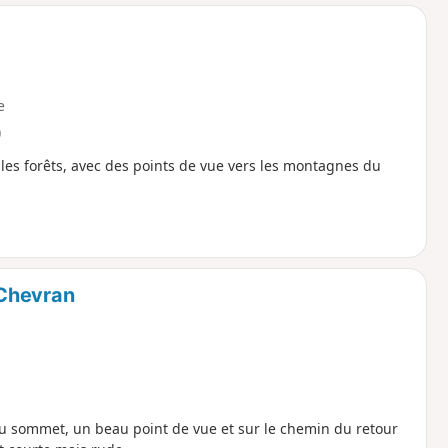
o
a
i
m
p
e
)
t les forêts, avec des points de vue vers les montagnes du
 Chevran
 sommet, un beau point de vue et sur le chemin du retour