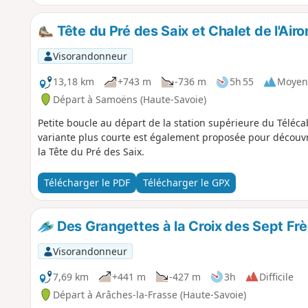
Tête du Pré des Saix et Chalet de l'Air
Visorandonneur
13,18 km
+743 m
-736 m
5h 55
Moyen
Départ à Samoëns (Haute-Savoie)
Petite boucle au départ de la station supérieure du Téléc
variante plus courte est également proposée pour découvr
la Tête du Pré des Saix.
Télécharger le PDF
Télécharger le GPX
Des Grangettes à la Croix des Sept Frèr
Visorandonneur
7,69 km
+441 m
-427 m
3h
Difficile
Départ à Arâches-la-Frasse (Haute-Savoie)