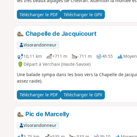
les très beaux alpages de Chevran. Attention la montée es
Télécharger le PDF
Télécharger le GPX
Chapelle de Jacquicourt
Visorandonneur
10,11 km
+711 m
-711 m
4h 55
Moyen
Départ à Verchaix (Haute-Savoie)
Une balade sympa dans les bois vers la Chapelle de Jacq
assez raide).
Télécharger le PDF
Télécharger le GPX
Pic de Marcelly
Visorandonneur
5,75 km
+535 m
-533 m
3h 10
Moyenn