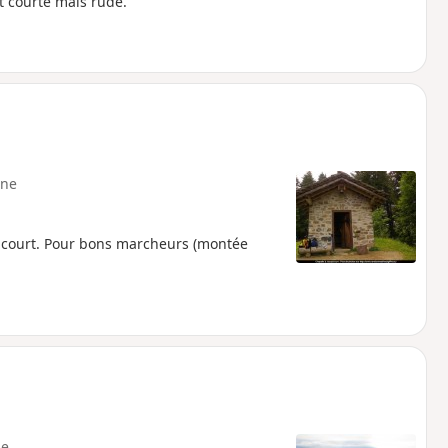
t courte mais rude.
ne
uicourt. Pour bons marcheurs (montée
e