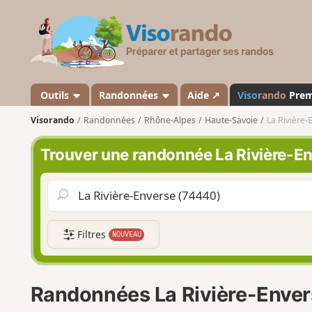
V
i
s
o
r
a
Outils
Randonnées
Aide ↗
Viso
rando
Pre
n
Visorando
Randonnées
Rhône-Alpes
Haute-Savoie
La Rivière-
d
o
Trouver une randonnée La Rivière-E
Filtres
NOUVEAU
Randonnées La Rivière-Enve