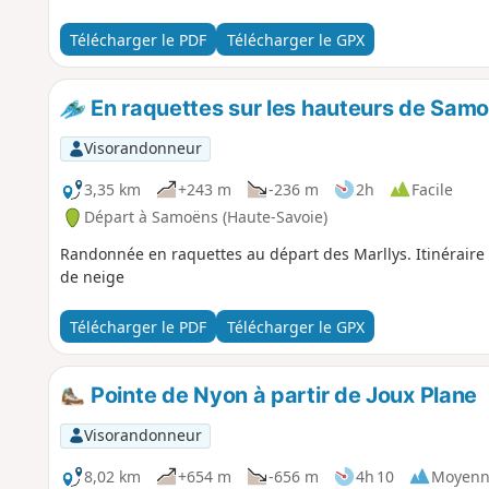
Télécharger le PDF
Télécharger le GPX
En raquettes sur les hauteurs de Sam
Visorandonneur
3,35 km
+243 m
-236 m
2h
Facile
Départ à Samoëns (Haute-Savoie)
Randonnée en raquettes au départ des Marllys. Itinéraire 
de neige
Télécharger le PDF
Télécharger le GPX
Pointe de Nyon à partir de Joux Plane
Visorandonneur
8,02 km
+654 m
-656 m
4h 10
Moyenn