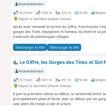
Visorandonneur
14,24 km
+326 m
-323 m
5h 00
Moyen
Départ à Samoëns (Haute-Savoie)
Après avoir remonté le torrent du Giffre, franchissons l'
gorges des Tines. Rejoignons le hameau du Mont et sa pe
traversant de pittoresques villages.
Télécharger le PDF
Télécharger le GPX
Le Giffre, les Gorges des Tines et Six
Visorandonneur
15,19 km
+451 m
-451 m
5h 40
Moyen
Départ à Samoëns (Haute-Savoie)
À part la première colline au début, la randonnée entre S
principalement plate et facile, avec un détour par les gor
avec plein de choses à voir et à faire.