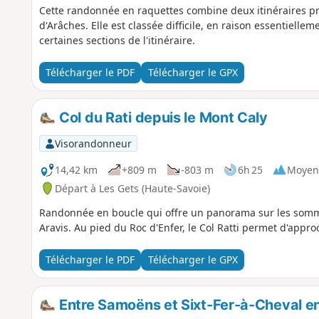
Cette randonnée en raquettes combine deux itinéraires pr
d'Arâches. Elle est classée difficile, en raison essentiellem
certaines sections de l'itinéraire.
Télécharger le PDF
Télécharger le GPX
Col du Rati depuis le Mont Caly
Visorandonneur
14,42 km
+809 m
-803 m
6h 25
Moyen
Départ à Les Gets (Haute-Savoie)
Randonnée en boucle qui offre un panorama sur les somm
Aravis. Au pied du Roc d'Enfer, le Col Ratti permet d'app
Télécharger le PDF
Télécharger le GPX
Entre Samoëns et Sixt-Fer-à-Cheval en 