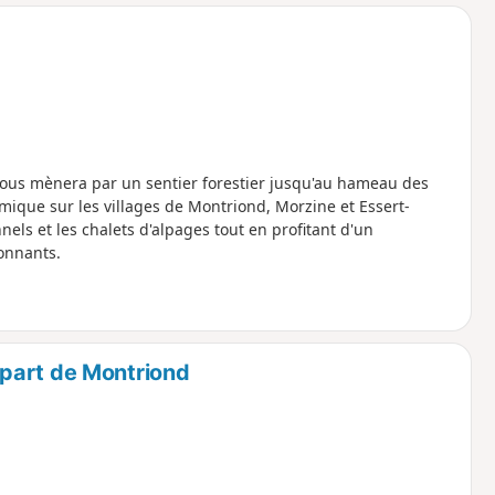
o
a
i
m
p
vous mènera par un sentier forestier jusqu'au hameau des
mique sur les villages de Montriond, Morzine et Essert-
ls et les chalets d'alpages tout en profitant d'un
onnants.
part de Montriond