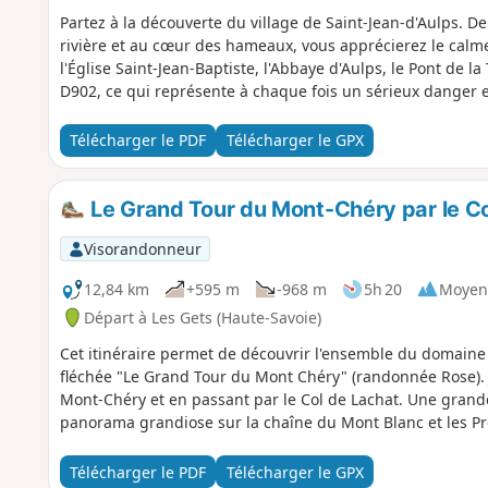
Partez à la découverte du village de Saint-Jean-d'Aulps. De
rivière et au cœur des hameaux, vous apprécierez le calm
l'Église Saint-Jean-Baptiste, l'Abbaye d'Aulps, le Pont de la
D902, ce qui représente à chaque fois un sérieux danger e
Télécharger le PDF
Télécharger le GPX
Le Grand Tour du Mont-Chéry par le Co
Visorandonneur
12,84 km
+595 m
-968 m
5h 20
Moyen
Départ à Les Gets (Haute-Savoie)
Cet itinéraire permet de découvrir l'ensemble du domain
fléchée "Le Grand Tour du Mont Chéry" (randonnée Rose).
Mont-Chéry et en passant par le Col de Lachat. Une grand
panorama grandiose sur la chaîne du Mont Blanc et les Pr
Télécharger le PDF
Télécharger le GPX