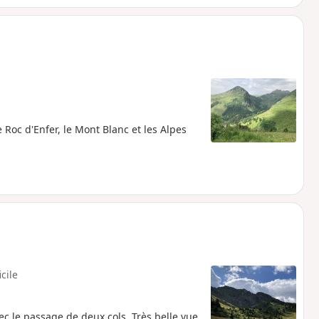
 Roc d'Enfer, le Mont Blanc et les Alpes
icile
c le passage de deux cols. Très belle vue