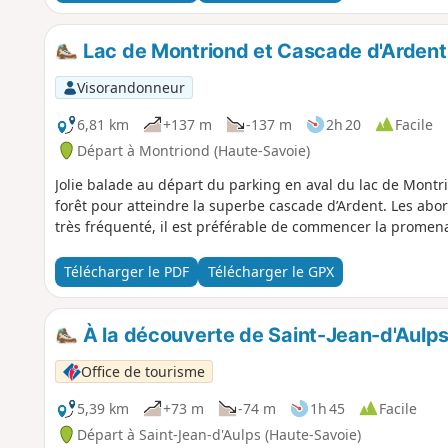
Lac de Montriond et Cascade d'Ardent
Visorandonneur
6,81 km
+137 m
-137 m
2h 20
Facile
Départ à Montriond (Haute-Savoie)
Jolie balade au départ du parking en aval du lac de Mont
forêt pour atteindre la superbe cascade d’Ardent. Les abor
très fréquenté, il est préférable de commencer la prome
Télécharger le PDF
Télécharger le GPX
À la découverte de Saint-Jean-d'Aulp
Office de tourisme
5,39 km
+73 m
-74 m
1h 45
Facile
Départ à Saint-Jean-d'Aulps (Haute-Savoie)