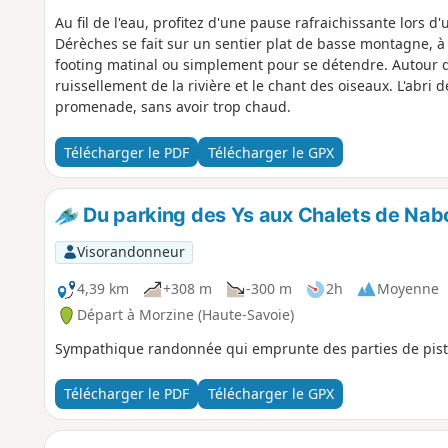
Au fil de l'eau, profitez d'une pause rafraichissante lor
Dérèches se fait sur un sentier plat de basse montagne, à c
footing matinal ou simplement pour se détendre. Autour d
ruissellement de la rivière et le chant des oiseaux. L'abri
promenade, sans avoir trop chaud.
Télécharger le PDF
Télécharger le GPX
Du parking des Ys aux Chalets de Nab
Visorandonneur
4,39 km
+308 m
-300 m
2h
Moyenne
Départ à Morzine (Haute-Savoie)
Sympathique randonnée qui emprunte des parties de pistes
Télécharger le PDF
Télécharger le GPX