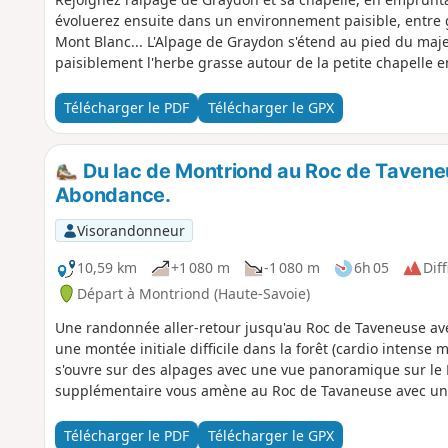
évoluerez ensuite dans un environnement paisible, entre g
Mont Blanc... L'Alpage de Graydon s'étend au pied du maje
paisiblement l'herbe grasse autour de la petite chapelle
Télécharger le PDF
Télécharger le GPX
Du lac de Montriond au Roc de Taveneu
Abondance.
Visorandonneur
10,59 km
+1 080 m
-1 080 m
6h 05
Diff
Départ à Montriond (Haute-Savoie)
Une randonnée aller-retour jusqu'au Roc de Taveneuse av
une montée initiale difficile dans la forêt (cardio intense 
s'ouvre sur des alpages avec une vue panoramique sur le 
supplémentaire vous amène au Roc de Tavaneuse avec une
Télécharger le PDF
Télécharger le GPX