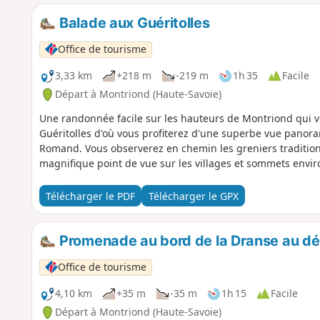
Balade aux Guéritolles
Office de tourisme
3,33 km
+218 m
-219 m
1h 35
Facile
Départ à Montriond (Haute-Savoie)
Une randonnée facile sur les hauteurs de Montriond qui 
Guéritolles d'où vous profiterez d'une superbe vue panora
Romand. Vous observerez en chemin les greniers traditionne
magnifique point de vue sur les villages et sommets envir
Télécharger le PDF
Télécharger le GPX
Promenade au bord de la Dranse au dé
Office de tourisme
4,10 km
+35 m
-35 m
1h 15
Facile
Départ à Montriond (Haute-Savoie)