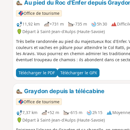
Au pied du Roc d'Enfer depuis Graydon p
Office de tourisme
11,92 km
+731 m
-735 m
5h 30
Difficil
Départ à Saint-Jean-d'Aulps (Haute-Savoie)
Très belle randonnée au pied du majestueux Roc d'Enfer. V
couleurs et vaches en pâture pour atteindre le Col Ratti, 
les Aravis. Vous pourrez en chemin admirer les traditionnel
éventuel troupeau de chamois : ils abondent dans ce secte
Télécharger le PDF
Télécharger le GPX
Graydon depuis la télécabine
Office de tourisme
7,37 km
+52 m
-615 m
2h 15
Moyenn
Départ à Saint-Jean-d'Aulps (Haute-Savoie)
Rejoignez l'alpage de Graydon et sa chapelle, en emprunt