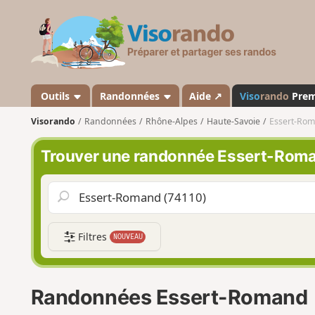
V
i
s
o
r
a
Outils
Randonnées
Aide ↗
Viso
rando
Pre
n
Visorando
Randonnées
Rhône-Alpes
Haute-Savoie
Essert-Ro
d
o
Trouver une randonnée Essert-Rom
Filtres
NOUVEAU
Randonnées Essert-Romand