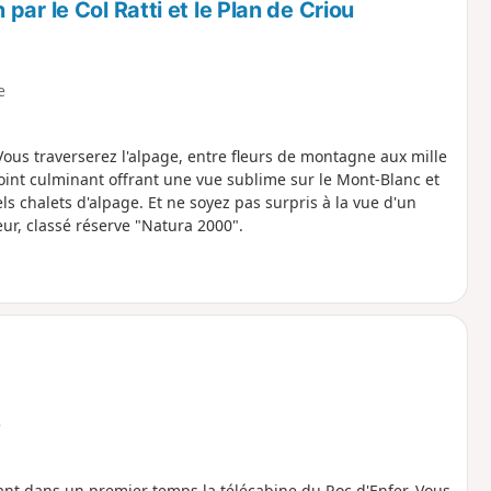
ar le Col Ratti et le Plan de Criou
e
ous traverserez l'alpage, entre fleurs de montagne aux mille
point culminant offrant une vue sublime sur le Mont-Blanc et
s chalets d'alpage. Et ne soyez pas surpris à la vue d'un
ur, classé réserve "Natura 2000".
e
ant dans un premier temps la télécabine du Roc d'Enfer. Vous