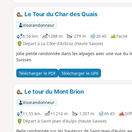
Le Tour du Char des Quais
Visorandonneur
6,56 km
+288 m
-279 m
2h 40
Facile
Départ à La Côte-d'Arbroz (Haute-Savoie)
Jolie petite randonnée dans les alpages avec une vue du le
Suisses.
Télécharger le PDF
Télécharger le GPX
Le tour du Mont Brion
Visorandonneur
11,55 km
+1 210 m
-1 207 m
6h 45
Diff
Départ à Saint-Jean-d'Aulps (Haute-Savoie)
Belle randonnée sur les hauteurs de Saint-Jean-d'Aulps ave