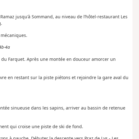
a Ramaz jusqu'à Sommand, au niveau de l’hôtel-restaurant Les
g.
s mécaniques.
°4b-4a
ski du Farquet. Après une montée en douceur amorcer un
re en restant sur la piste piétons et rejoindre la gare aval du
montée sinueuse dans les sapins, arriver au bassin de retenue
ent qui croise une piste de ski de fond.
étons à gauche. Débuter la descente vers Praz de Lys - Les