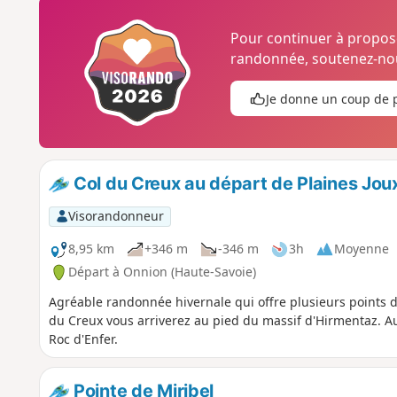
Pour continuer à propo
randonnée, soutenez-nou
Je donne un coup de 
Col du Creux au départ de Plaines Jou
Visorandonneur
8,95 km
+346 m
-346 m
3h
Moyenne
Départ à Onnion (Haute-Savoie)
Agréable randonnée hivernale qui offre plusieurs points d
du Creux vous arriverez au pied du massif d'Hirmentaz. Au
Roc d'Enfer.
Pointe de Miribel