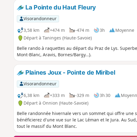
La Pointe du Haut Fleury
Visorandonneur
3,58 km
+474 m
-474 m
3h
Moyenne
Départ à Taninges (Haute-Savoie)
Belle rando à raquettes au départ du Praz de Lys. Super
Mont-Blanc, Aravis, Bornes/Bargy...).
Plaines Joux - Pointe de Miribel
Visorandonneur
6,38 km
+333 m
-329 m
3h 30
Moyenn
Départ à Onnion (Haute-Savoie)
Belle randonnée hivernale vers un sommet qui offre une
bénéficierez d'une vue sur le Lac Léman et le Jura. Au Sud
tout le massif du Mont Blanc.