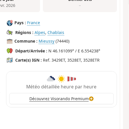
évr. 2026
–
Pays :
France
Régions :
Alpes
,
Chablais
Commune :
Mieussy
(74440)
Départ/Arrivée :
N 46.161099° / E 6.554238°
Carte(s) IGN :
Ref. 3429ET, 3528ET, 3528ETR
Météo détaillée heure par heure
Découvrez Visorando Premium