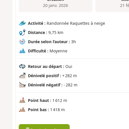
20 janv. 2026
21 f
Activité :
Randonnée Raquettes à neige
Distance :
9,75 km
Durée selon l’auteur :
3h
Difficulté :
Moyenne
Retour au départ :
Oui
Dénivelé positif :
+ 282 m
Dénivelé négatif :
- 282 m
Point haut :
1 612 m
Point bas :
1 418 m