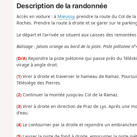
Description de la randonnée
Accès en voiture : à
Mieussy
, prendre la route du Col de l
Roches. Prendre la route à droite et se garer sur le parkin
Le départ et l'arrivée se situent aux caisses des remontée
Balisage : Jalons orange au bord de la piste. Piste piétonne n
(
D/A
) Rejoindre la piste piétonne qui passe près du Télé
virage à angle droit.
(
1
) Virer à droite et traverser le hameau de Ramaz. Poursuiv
Télésiège des Pierres.
(
2
) Continuer la montée jusqu'au Col de la Ramaz.
(
3
) Virer à droite en direction de Praz de Lys. Après une 
d'eau.
(
4
) Le contourner par la droite et rejoindre un embranchem
(
5
) Laisser la piste de fond à droite, emprunter la piste pi