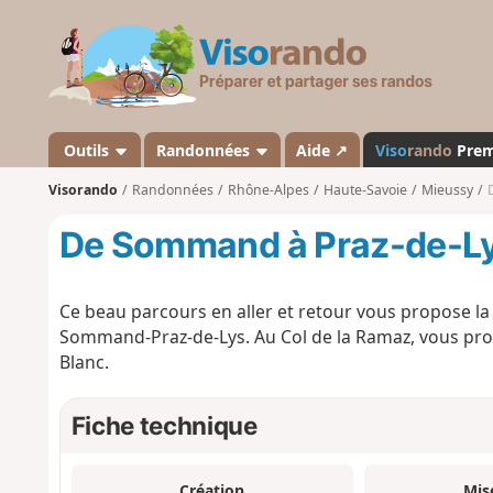
V
i
s
o
r
a
Outils
Randonnées
Aide ↗
Viso
rando
Pre
n
Visorando
Randonnées
Rhône-Alpes
Haute-Savoie
Mieussy
d
o
De Sommand à Praz-de-L
Ce beau parcours en aller et retour vous propose la
Sommand-Praz-de-Lys. Au Col de la Ramaz, vous pro
Blanc.
Fiche technique
Création
Mis