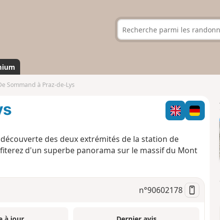
mium
De Sommand à Praz-de-Lys
ys
 découverte des deux extrémités de la station de
fiterez d'un superbe panorama sur le massif du Mont
n°
90602178
e à jour
Dernier avis