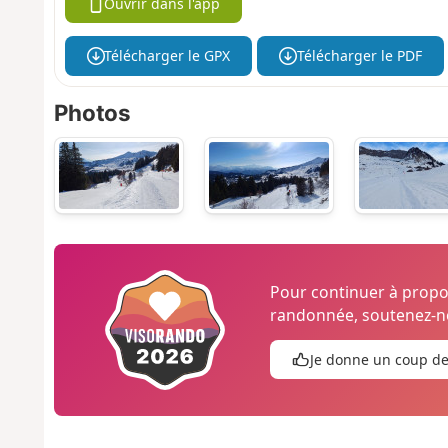
Ouvrir dans l'app
Télécharger le GPX
Télécharger le PDF
Photos
Pour continuer à prop
randonnée, soutenez-no
Je donne un coup d