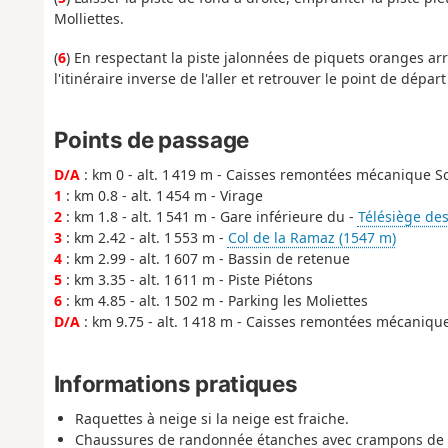
Molliettes.
(
6
) En respectant la piste jalonnées de piquets oranges arr
l'itinéraire inverse de l'aller et retrouver le point de départ 
Points de passage
D/A
: km 0 - alt. 1 419 m - Caisses remontées mécanique
1
: km 0.8 - alt. 1 454 m - Virage
2
: km 1.8 - alt. 1 541 m - Gare inférieure du -
Télésiège de
3
: km 2.42 - alt. 1 553 m -
Col de la Ramaz (1547 m)
4
: km 2.99 - alt. 1 607 m - Bassin de retenue
5
: km 3.35 - alt. 1 611 m - Piste Piétons
6
: km 4.85 - alt. 1 502 m - Parking les Moliettes
D/A
: km 9.75 - alt. 1 418 m - Caisses remontées mécani
Informations pratiques
Raquettes à neige si la neige est fraiche.
Chaussures de randonnée étanches avec crampons de ne