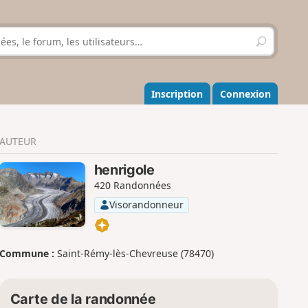
R
e
c
h
e
Inscription
Connexion
r
c
h
AUTEUR
e
r
henrigole
420 Randonnées
Visorandonneur
Commune :
Saint-Rémy-lès-Chevreuse (78470)
Carte de la randonnée