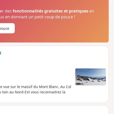
ser des
fonctionnalités gratuites et pratiques
en
s en donnant un petit coup de pouce !
pouce
x
e vue sur le massif du Mont Blanc. Au Col
 loin au Nord-Est vous reconnaitrez la