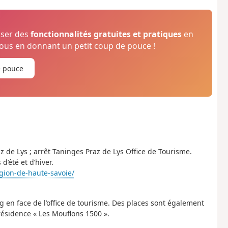
oser des
fonctionnalités gratuites et pratiques
en
us en donnant un petit coup de pouce !
e pouce
z de Lys ; arrêt Taninges Praz de Lys Office de Tourisme.
’été et d’hiver.
egion-de-haute-savoie/
ng en face de l’office de tourisme. Des places sont également
 résidence « Les Mouflons 1500 ».