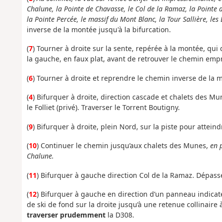
Chalune, la Pointe de Chavasse, le Col de la Ramaz, la Pointe d
la Pointe Percée, le massif du Mont Blanc, la Tour Sallière, le
inverse de la montée jusqu'à la bifurcation.
(
7
) Tourner à droite sur la sente, repérée à la montée, qu
la gauche, en faux plat, avant de retrouver le chemin empru
(
6
) Tourner à droite et reprendre le chemin inverse de la 
(
4
) Bifurquer à droite, direction cascade et chalets des Mu
le Folliet (privé). Traverser le Torrent Boutigny.
(
9
) Bifurquer à droite, plein Nord, sur la piste pour attei
(
10
) Continuer le chemin jusqu’aux chalets des Munes,
en 
Chalune.
(
11
) Bifurquer à gauche direction Col de la Ramaz. Dépasse
(
12
) Bifurquer à gauche en direction d’un panneau indicate
de ski de fond sur la droite jusqu’à une retenue collinaire 
traverser prudemment
la D308.