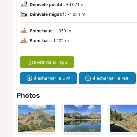
Dénivelé positif :
+ 1 071 m
Dénivelé négatif :
- 1 064 m
Point haut :
1 959 m
Point bas :
1 202 m
Ouvrir dans l'app
Télécharger le GPX
Télécharger le PDF
Photos