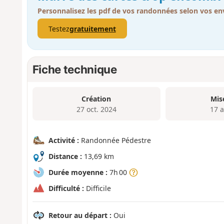
Personnalisez les pdf de vos randonnées selon vos env
Testez
gratuitement
Fiche technique
Création
Mis
27 oct. 2024
17 a
Activité :
Randonnée Pédestre
Distance :
13,69 km
Durée moyenne :
7h 00
Difficulté :
Difficile
Retour au départ :
Oui