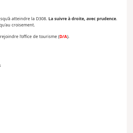
usqu’à atteindre la D308.
La suivre à droite, avec prudence
.
squ'au croisement.
ejoindre l’office de tourisme (
D/A
).
s