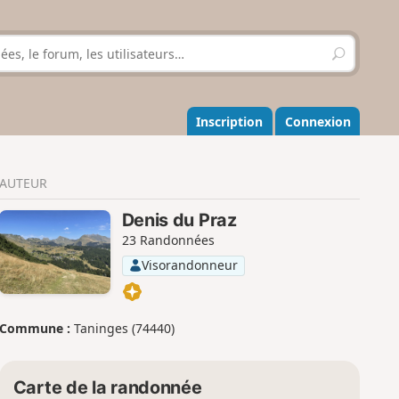
R
e
c
h
e
Inscription
Connexion
r
c
h
AUTEUR
e
r
Denis du Praz
23 Randonnées
Visorandonneur
Commune :
Taninges (74440)
Carte de la randonnée