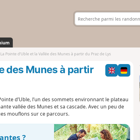
mium
La Pointe d’Uble et la Vallée des Munes à partir du Praz de Lys
ée des Munes à partir
Pointe d’Uble, l’un des sommets environnant le plateau
rmante vallée des Munes et sa cascade. Avec un peu de
ques mouflons sur ce parcours.
antes ?