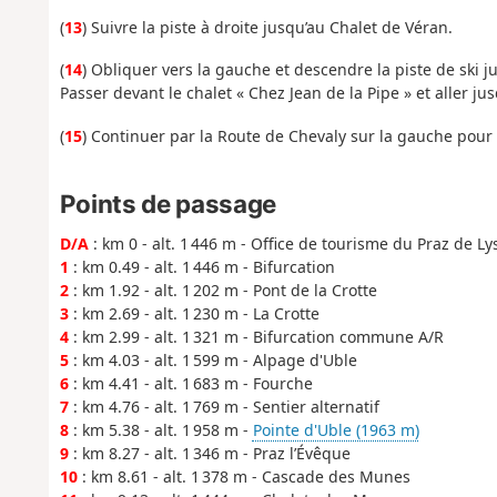
(
13
) Suivre la piste à droite jusqu’au Chalet de Véran.
(
14
) Obliquer vers la gauche et descendre la piste de ski j
Passer devant le chalet « Chez Jean de la Pipe » et aller ju
(
15
) Continuer par la Route de Chevaly sur la gauche pour r
Points de passage
D/A
: km 0 - alt. 1 446 m - Office de tourisme du Praz de Ly
1
: km 0.49 - alt. 1 446 m - Bifurcation
2
: km 1.92 - alt. 1 202 m - Pont de la Crotte
3
: km 2.69 - alt. 1 230 m - La Crotte
4
: km 2.99 - alt. 1 321 m - Bifurcation commune A/R
5
: km 4.03 - alt. 1 599 m - Alpage d'Uble
6
: km 4.41 - alt. 1 683 m - Fourche
7
: km 4.76 - alt. 1 769 m - Sentier alternatif
8
: km 5.38 - alt. 1 958 m -
Pointe d'Uble (1963 m)
9
: km 8.27 - alt. 1 346 m - Praz l’Évêque
10
: km 8.61 - alt. 1 378 m - Cascade des Munes