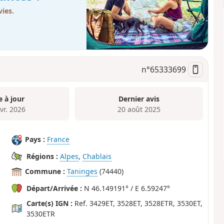
ies.
n°
65333699
e à jour
Dernier avis
vr. 2026
20 août 2025
Pays :
France
Régions :
Alpes
,
Chablais
Commune :
Taninges
(74440)
Départ/Arrivée :
N 46.149191° / E 6.59247°
Carte(s) IGN :
Ref. 3429ET, 3528ET, 3528ETR, 3530ET,
3530ETR