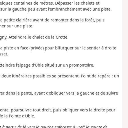
uelques centaines de mètres. Dépasser les chalets et
é sur la gauche peu avant l'embranchement avec une piste.
e petite clairière avant de remonter dans la forêt, puis
her sur une piste.
ny. Atteindre le chalet de la Crotte.
a piste en face (privée) pour bifurquer sur le sentier à droite
sset.
Atteindre l’alpage d’Uble situé sur un promontoire.
 deux itinéraires possibles se présentent. Point de repère : un
ever dans la pente, avant d’obliquer vers la gauche et de suivre
cente, poursuivre tout droit, puis obliquer vers la droite pour
e la Pointe d’Uble.
t à partir de là vers la gauche embrasse à 360° la Pointe de