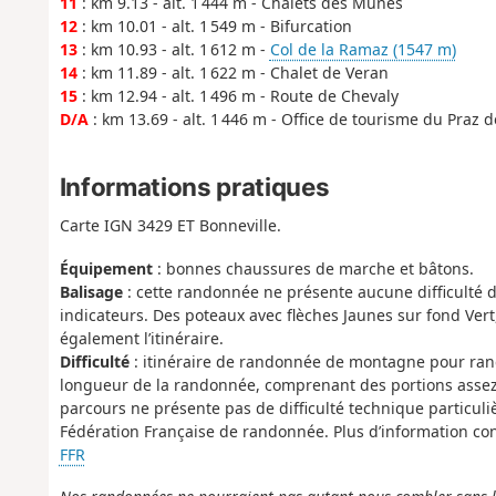
11
: km 9.13 - alt. 1 444 m - Chalets des Munes
12
: km 10.01 - alt. 1 549 m - Bifurcation
13
: km 10.93 - alt. 1 612 m -
Col de la Ramaz (1547 m)
14
: km 11.89 - alt. 1 622 m - Chalet de Veran
15
: km 12.94 - alt. 1 496 m - Route de Chevaly
D/A
: km 13.69 - alt. 1 446 m - Office de tourisme du Praz d
Informations pratiques
Carte IGN 3429 ET Bonneville.
Équipement
: bonnes chaussures de marche et bâtons.
Balisage
: cette randonnée ne présente aucune difficulté 
indicateurs. Des poteaux avec flèches Jaunes sur fond Vert
également l’itinéraire.
Difficulté
: itinéraire de randonnée de montagne pour rand
longueur de la randonnée, comprenant des portions assez 
parcours ne présente pas de difficulté technique particuli
Fédération Française de randonnée. Plus d’information c
FFR