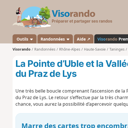
V
i
s
o
r
a
Outils
Randonnées
Aide ↗
Viso
rando
Pre
n
Visorando
Randonnées
Rhône-Alpes
Haute-Savoie
Taninges
d
o
La Pointe d’Uble et la Vall
du Praz de Lys
Une très belle boucle comprenant l’ascension de la 
du Praz de Lys. Le retour s’effectue par la très cha
chance, vous aurez la possibilité d’apercevoir quel
Marre des cartes trop encombr