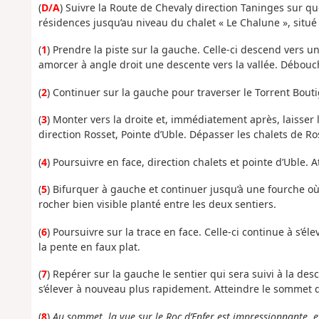
(
D/A
) Suivre la Route de Chevaly direction Taninges sur q
résidences jusqu’au niveau du chalet « Le Chalune », situ
(
1
) Prendre la piste sur la gauche. Celle-ci descend vers un
amorcer à angle droit une descente vers la vallée. Débouc
(
2
) Continuer sur la gauche pour traverser le Torrent Boutig
(
3
) Monter vers la droite et, immédiatement après, laisser l
direction Rosset, Pointe d’Uble. Dépasser les chalets de Ro
(
4
) Poursuivre en face, direction chalets et pointe d’Uble. 
(
5
) Bifurquer à gauche et continuer jusqu’à une fourche où
rocher bien visible planté entre les deux sentiers.
(
6
) Poursuivre sur la trace en face. Celle-ci continue à s’él
la pente en faux plat.
(
7
) Repérer sur la gauche le sentier qui sera suivi à la des
s’élever à nouveau plus rapidement. Atteindre le sommet d
(
8
)
Au sommet, la vue sur le Roc d’Enfer est impressionnante, e