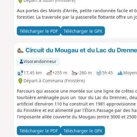
Départ à Sizun (Finistère)
Aux portes des Monts d'Arrée, petite randonnée facile et b
forestier. La traversée par la passerelle flottante offre un j
Télécharger le PDF
Télécharger le GPX
Circuit du Mougau et du Lac du Dren
Visorandonneur
17,45 km
+255 m
-260 m
5h 45
Moyen
Départ à Commana (Finistère)
Parcours qui associe une montée sur une ligne de crêtes 
tourbière aménagée puis un tour du Lac du Drennec, deuxi
artificiel d’environ 110 ha construit en 1981 approvisionn
du Finistère et est alimenté par l'Élorn.Passage par des h
l'imposante allée couverte du Mougau (entre 3000 et 2500 a
Télécharger le PDF
Télécharger le GPX