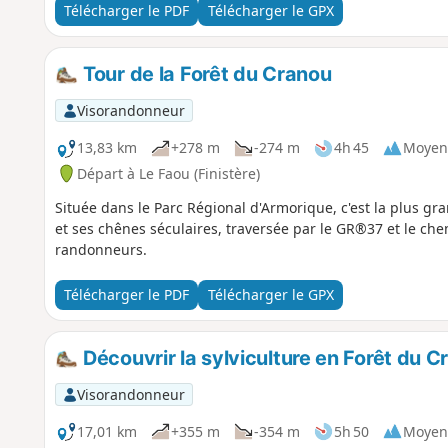
Télécharger le PDF
Télécharger le GPX
Tour de la Forêt du Cranou
Visorandonneur
13,83 km
+278 m
-274 m
4h 45
Moyen
Départ à Le Faou (Finistère)
Située dans le Parc Régional d'Armorique, c'est la plus gr
et ses chênes séculaires, traversée par le GR®37 et le chem
randonneurs.
Télécharger le PDF
Télécharger le GPX
Découvrir la sylviculture en Forêt du C
Visorandonneur
17,01 km
+355 m
-354 m
5h 50
Moyen