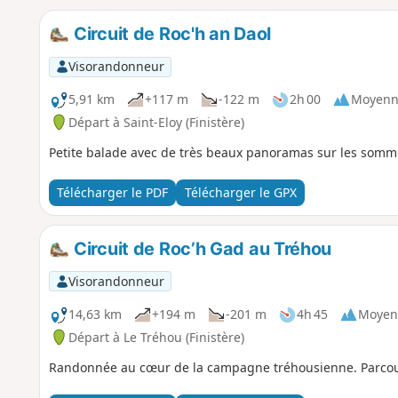
Circuit de Roc'h an Daol
Visorandonneur
5,91 km
+117 m
-122 m
2h 00
Moyenn
Départ à Saint-Eloy (Finistère)
Petite balade avec de très beaux panoramas sur les somm
Télécharger le PDF
Télécharger le GPX
Circuit de Roc’h Gad au Tréhou
Visorandonneur
14,63 km
+194 m
-201 m
4h 45
Moyen
Départ à Le Tréhou (Finistère)
Randonnée au cœur de la campagne tréhousienne. Parcour