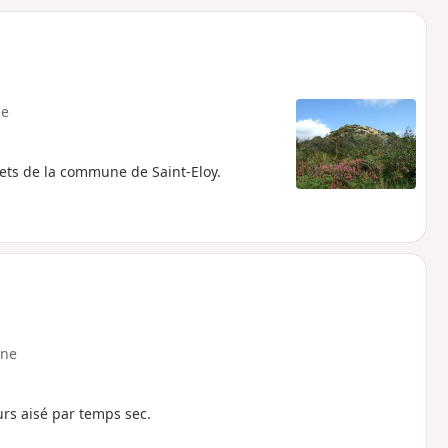
o
a
i
m
p
e
ets de la commune de Saint-Eloy.
ne
s aisé par temps sec.