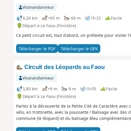
Visorandonneur
4,26 km
+65 m
-66 m
1h 25
Facile
Départ à Le Faou (Finistère)
Ce petit circuit est, tout d'abord, un prétexte pour visiter 
Télécharger le PDF
Télécharger le GPX
Circuit des Léopards au Faou
Visorandonneur
3,80 km
+9 m
-9 m
1h 05
Facile
Départ à Le Faou (Finistère)
Partez à la découverte de la Petite Cité de Caractère avec 
vélo, en trottinette, avec la poussette ! Balisage avec des
commune (le léopard) et du balisage Bleu complémentaire