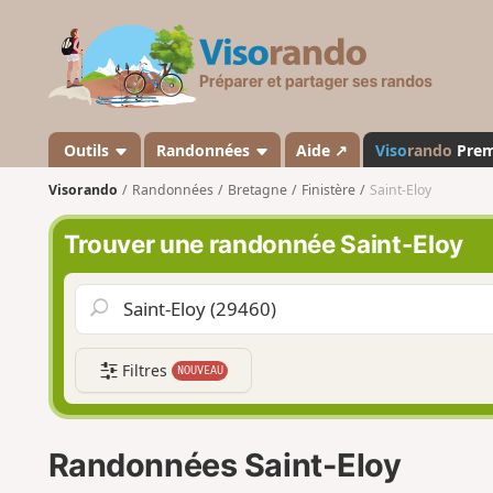
V
i
s
o
r
a
Outils
Randonnées
Aide ↗
Viso
rando
Pre
n
Visorando
Randonnées
Bretagne
Finistère
Saint-Eloy
d
o
Trouver une randonnée Saint-Eloy
Filtres
NOUVEAU
Randonnées Saint-Eloy