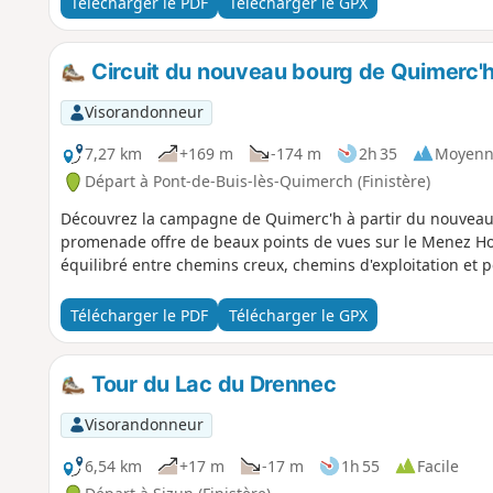
Télécharger le PDF
Télécharger le GPX
Circuit du nouveau bourg de Quimerc'h
Visorandonneur
7,27 km
+169 m
-174 m
2h 35
Moyenn
Départ à Pont-de-Buis-lès-Quimerch (Finistère)
Découvrez la campagne de Quimerc'h à partir du nouveau b
promenade offre de beaux points de vues sur le Menez Hom
équilibré entre chemins creux, chemins d'exploitation et pe
Télécharger le PDF
Télécharger le GPX
Tour du Lac du Drennec
Visorandonneur
6,54 km
+17 m
-17 m
1h 55
Facile