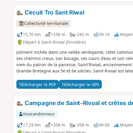
Circuit Tro Sant Riwal
Collectivité territoriale
15,70 km
+238 m
-242 m
5h 10
Moyen
Départ à Saint-Rivoal (Finistère)
Joliment nichée dans une vallée verdoyante, cette com
ses chemins creux, son bocage, ses cours d’eau et son re
nom du patron de la paroisse, Saint'Rivoal, anciennement
Grande-Bretagne aux 5e et 6e siècles. Saint-Rivoal est la
Télécharger le PDF
Télécharger le GPX
Campagne de Saint-Rivoal et crêtes d
Visorandonneur
17,29 km
+358 m
-358 m
6h 00
Moyen
Départ à Saint-Rivoal (Finistère)