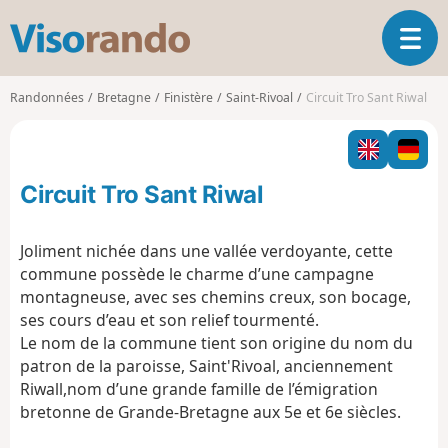
V
O
i
u
s
v
o
Randonnées
Bretagne
Finistère
Saint-Rivoal
Circuit Tro Sant Riwal
r
r
i
a
r
n
l
d
Circuit Tro Sant Riwal
a
o
n
a
Joliment nichée dans une vallée verdoyante, cette
v
commune possède le charme d’une campagne
i
montagneuse, avec ses chemins creux, son bocage,
g
ses cours d’eau et son relief tourmenté.
a
t
Le nom de la commune tient son origine du nom du
i
patron de la paroisse, Saint'Rivoal, anciennement
o
Riwall,nom d’une grande famille de l’émigration
n
bretonne de Grande-Bretagne aux 5e et 6e siècles.