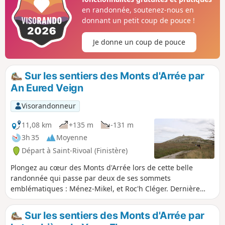
à cette cuvette que la légende bretonne
en randonnée, soutenez-nous en
dit constituer les 'Portes de l'enfer'.
donnant un petit coup de pouce !
Laissez-vous envoûter par le lieu et ses
légendes. La suite du parcours vous fait
Je donne un coup de pouce
monter sur les deux sommets voisins :
Tuchenn Kador (384 m) et Menez Mikel
(381 m).
Sur les sentiers des Monts d'Arrée par
An Eured Veign
Visorandonneur
11,08 km
+135 m
-131 m
3h 35
Moyenne
Départ à Saint-Rivoal (Finistère)
Plongez au cœur des Monts d'Arrée lors de cette belle
randonnée qui passe par deux de ses sommets
emblématiques : Ménez-Mikel, et Roc'h Cléger. Dernière
rencontre : un étrange alignement mégalithique perdu
dans la lande "An Eured Veign" (La Noce de Pierres).
Sur les sentiers des Monts d'Arrée par