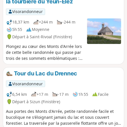
la tourbière du Yeun-Elez
Visorandonneur
18,37 km
+244 m
-244 m
5h 55
Moyenne
Départ à Saint-Rivoal (Finistère)
Plongez au cœur des Monts d'Arrée lors
de cette belle randonnée qui passe par
trois de ses sommets emblématiques :
Ménez-Mikel, Tuchenn Kador et Roc'h
Cléger. Le circuit permet aussi de
Tour du Lac du Drennec
découvrir deux villages pittoresques et
de traverser une zone de tourbières : le
Visorandonneur
" Yeun Elez ". C'est là que la tradition
bretonne situait la porte de l'enfer.
6,54 km
+17 m
-17 m
1h 55
Facile
Dernière rencontre : un étrange
Départ à Sizun (Finistère)
alignement mégalithique perdu dans la
Aux portes des Monts d'Arrée, petite randonnée facile et
lande "An Eured Veign" (La Noce de
bucolique ne s'éloignant jamais du lac et sous couvert
Pierres). Attention : voir infos pratiques
forestier. La traversée par la passerelle flottante offre un joli