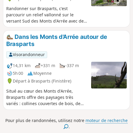
Randonner sur Brasparts, c'est
parcourir un relief vallonné sur le
versant Sud des Monts d'Arrée avec des
paysages variés et des sites chargés
d'histoire.
Dans les Monts d'Arrée autour de
Brasparts
Visorandonneur
14,31 km
+331 m
-337 m
5h 00
Moyenne
Départ à Brasparts (Finistère)
Situé au cœur des Monts d'Arrée,
Brasparts offre des paysages très
variés : collines couvertes de bois, de
landes ou de riches cultures, vallées
encaissées avec de nombreux
Pour plus de randonnées, utilisez notre
moteur de recherche
pâturages, le bocage restant assez
.
dense. Ce circuit présente un bel