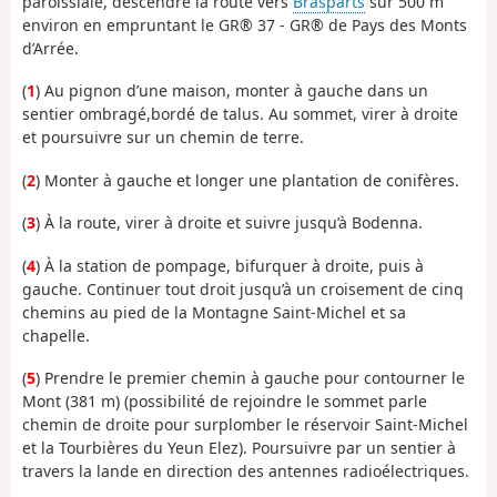
paroissiale, descendre la route vers
Brasparts
sur 500 m
environ en empruntant le GR® 37 - GR® de Pays des Monts
d’Arrée.
(
1
) Au pignon d’une maison, monter à gauche dans un
sentier ombragé,bordé de talus. Au sommet, virer à droite
et poursuivre sur un chemin de terre.
(
2
) Monter à gauche et longer une plantation de conifères.
(
3
) À la route, virer à droite et suivre jusqu’à Bodenna.
(
4
) À la station de pompage, bifurquer à droite, puis à
gauche. Continuer tout droit jusqu’à un croisement de cinq
chemins au pied de la Montagne Saint-Michel et sa
chapelle.
(
5
) Prendre le premier chemin à gauche pour contourner le
Mont (381 m) (possibilité de rejoindre le sommet parle
chemin de droite pour surplomber le réservoir Saint-Michel
et la Tourbières du Yeun Elez). Poursuivre par un sentier à
travers la lande en direction des antennes radioélectriques.