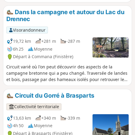
plus à cette balade.
Dans la campagne et autour du Lac du
Drennec
Visorandonneur
19,72 km
+281 m
-287 m
6h 25
Moyenne
Départ à Commana (Finistère)
Circuit varié où l'on peut découvrir des aspects de la
campagne bretonne qui a peu changé. Traversée de landes
et bois, passage par des hameaux isolés pour retrouver le
lac et ses abords aménagés.
Circuit du Gorré à Brasparts
Collectivité territoriale
13,63 km
+340 m
-339 m
4h 50
Moyenne
Départ à Brasparts (Finistère)