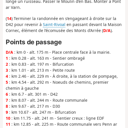
longe un ruisseau. Passer le Moulin d’en Bas. Monter à Pont
ar Varn.
(
14
) Terminer la randonnée en s’engageant à droite sur la
D42 pour revenir à
Saint-Rivoal
en passant devant la Maison
Cornec, élément de l’écomusée des Monts d’Arrée (
D/A
).
Points de passage
D/A
: km 0 - alt. 175 m - Place centrale face à la mairie.
1
: km 0.28 - alt. 163 m - Sentier ombragé
2
: km 0.83 - alt. 197 m - Bifurcation
3
: km 1.01 - alt. 213 m - Petite route
4
: km 2.46 - alt. 229 m - À droite, à la station de pompage,
5
: km 4.54 - alt. 292 m - Noeuds de chemins, premier
chemin à gauche
6
: km 6.7 - alt. 301 m - D42
7
: km 8.07 - alt. 244 m - Route communale
8
: km 9.67 - alt. 217 m - D30
9
: km 10.67 - alt. 247 m - Bifurcation
10
: km 11.75 - alt. 241 m - Sentier creux : ligne EDF
11
: km 12.85 - alt. 225 m - Route communale vers Penn ar