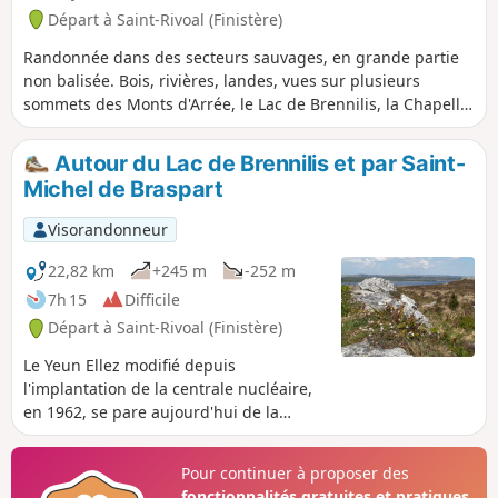
Départ à Saint-Rivoal (Finistère)
Randonnée dans des secteurs sauvages, en grande partie
non balisée. Bois, rivières, landes, vues sur plusieurs
sommets des Monts d'Arrée, le Lac de Brennilis, la Chapelle
Saint-Michel.
Autour du Lac de Brennilis et par Saint-
Michel de Braspart
Visorandonneur
22,82 km
+245 m
-252 m
7h 15
Difficile
Départ à Saint-Rivoal (Finistère)
Le Yeun Ellez modifié depuis
l'implantation de la centrale nucléaire,
en 1962, se pare aujourd'hui de la
retenue d'eau du barrage de Nestavel.
Autrefois, seules les landes désertiques
Pour continuer à proposer des
donnaient toute sa dimension sauvage
fonctionnalités gratuites et pratiques