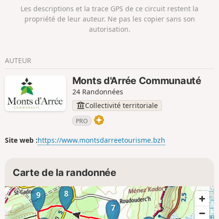
aperçu de cette commune rurale. Son
Les descriptions et la trace GPS de ce circuit restent la
patrimoine religieux est bien connu
propriété de leur auteur. Ne pas les copier sans son
comme l'Église Notre-Dame et Saint-
autorisation.
Tugen et son ossuaire du XVIe siècle
connu pour sa statue de l'Ankou tenant
un javelot avec l'inscription « Je vous tue
AUTEUR
tous ».
Monts d'Arrée Communauté
24 Randonnées
Collectivité territoriale
PRO
Site web :
https://www.montsdarreetourisme.bzh
Carte de la randonnée
8
9
7