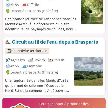
5h 55
Difficile
Départ à Brasparts (Finistère)
Une grande journée de randonnée dans les
Monts d'Arrée, à la découverte d'un site
néolithique, de paysages de collines, bois,
landes, vertes vallées où coulent
paisiblement rivières et ruisseaux.
Circuit au fil de l'eau depuis Brasparts
Collectivité territoriale
14,53 km
+262 m
-253 m
4h 55
Moyenne
Départ à Brasparts (Finistère)
Une randonnée dans les Monts d'Arrée
qui permet de sillonner l'Ouest et le
Nord-Est de la commune. À découvrir,
en chemin, la richesse du patrimoine
religieux de Brasparts.
Pour continuer à proposer des