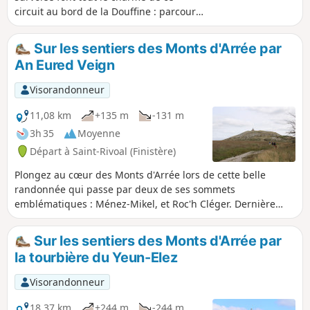
circuit au bord de la Douffine : parcours
sauvage en très grande partie en sous-
bois, idéal pour les journées d'été mais
Sur les sentiers des Monts d'Arrée par
peu conseillé en hiver. Circuit
An Eured Veign
recommandé si on apprécie le silence et
le calme dans un secteur peu
Visorandonneur
fréquenté. Belle chapelle au départ
dans son enclos avec un calvaire
11,08 km
+135 m
-131 m
comportant une belle piéta.
3h 35
Moyenne
Départ à Saint-Rivoal (Finistère)
Plongez au cœur des Monts d'Arrée lors de cette belle
randonnée qui passe par deux de ses sommets
emblématiques : Ménez-Mikel, et Roc'h Cléger. Dernière
rencontre : un étrange alignement mégalithique perdu
dans la lande "An Eured Veign" (La Noce de Pierres).
Sur les sentiers des Monts d'Arrée par
la tourbière du Yeun-Elez
Visorandonneur
18,37 km
+244 m
-244 m