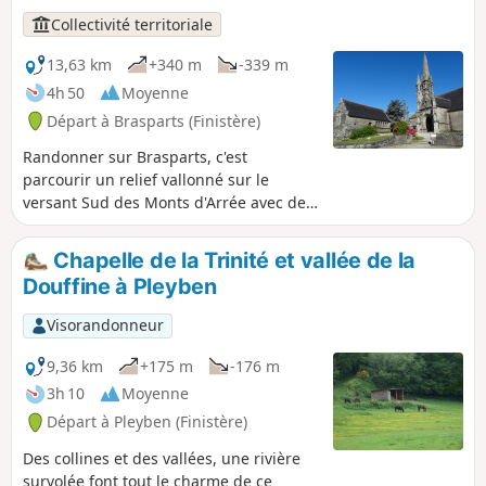
dense. Ce circuit présente un bel
Collectivité territoriale
aperçu de cette commune rurale. Son
patrimoine religieux est bien connu
13,63 km
+340 m
-339 m
comme l'Église Notre-Dame et Saint-
4h 50
Moyenne
Tugen et son ossuaire du XVIe siècle
Départ à Brasparts (Finistère)
connu pour sa statue de l'Ankou tenant
un javelot avec l'inscription « Je vous tue
Randonner sur Brasparts, c'est
tous ».
parcourir un relief vallonné sur le
versant Sud des Monts d'Arrée avec des
paysages variés et des sites chargés
d'histoire.
Chapelle de la Trinité et vallée de la
Douffine à Pleyben
Visorandonneur
9,36 km
+175 m
-176 m
3h 10
Moyenne
Départ à Pleyben (Finistère)
Des collines et des vallées, une rivière
survolée font tout le charme de ce