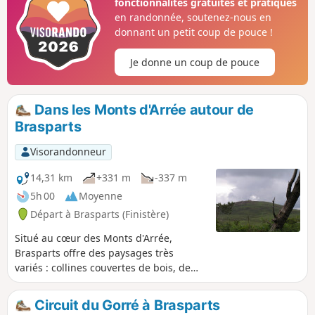
fonctionnalités gratuites et pratiques
en randonnée, soutenez-nous en
donnant un petit coup de pouce !
Je donne un coup de pouce
Dans les Monts d'Arrée autour de
Brasparts
Visorandonneur
14,31 km
+331 m
-337 m
5h 00
Moyenne
Départ à Brasparts (Finistère)
Situé au cœur des Monts d'Arrée,
Brasparts offre des paysages très
variés : collines couvertes de bois, de
landes ou de riches cultures, vallées
encaissées avec de nombreux
Circuit du Gorré à Brasparts
pâturages, le bocage restant assez