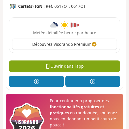
Carte(s) IGN :
Ref. 0517OT, 0617OT
Météo détaillée heure par heure
Découvrez Visorando Premium
Ouvrir dans l'app
Pour continuer à proposer des
fonctionnalités gratuites et
pratiques
en randonnée, soutenez-
nous en donnant un petit coup de
pouce !