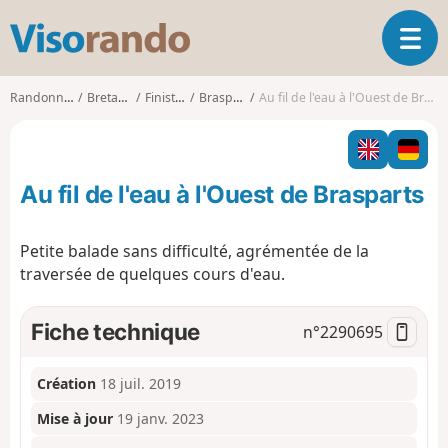
V
O
i
u
s
v
o
Randonnées
Bretagne
Finistère
Brasparts
Au fil de l'eau à l'Ouest de Brasparts
r
r
i
a
r
n
l
d
Au fil de l'eau à l'Ouest de Brasparts
a
o
n
a
Petite balade sans difficulté, agrémentée de la
v
traversée de quelques cours d'eau.
i
g
a
Fiche technique
n°
2290695
t
i
o
Création
18 juil. 2019
n
Mise à jour
19 janv. 2023