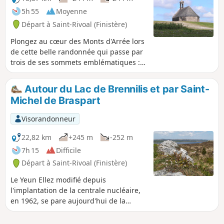
5h 55
Moyenne
Départ à Saint-Rivoal (Finistère)
Plongez au cœur des Monts d'Arrée lors
de cette belle randonnée qui passe par
trois de ses sommets emblématiques :
Ménez-Mikel, Tuchenn Kador et Roc'h
Cléger. Le circuit permet aussi de
Autour du Lac de Brennilis et par Saint-
découvrir deux villages pittoresques et
Michel de Braspart
de traverser une zone de tourbières : le
" Yeun Elez ". C'est là que la tradition
Visorandonneur
bretonne situait la porte de l'enfer.
Dernière rencontre : un étrange
22,82 km
+245 m
-252 m
alignement mégalithique perdu dans la
7h 15
Difficile
lande "An Eured Veign" (La Noce de
Départ à Saint-Rivoal (Finistère)
Pierres). Attention : voir infos pratiques
Le Yeun Ellez modifié depuis
l'implantation de la centrale nucléaire,
en 1962, se pare aujourd'hui de la
retenue d'eau du barrage de Nestavel.
Autrefois, seules les landes désertiques