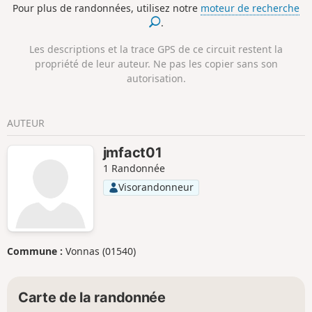
Pour plus de randonnées, utilisez notre
moteur de recherche
donnaient toute sa dimension sauvage
.
à cette cuvette que la légende bretonne
dit constituer les 'Portes de l'enfer'.
Les descriptions et la trace GPS de ce circuit restent la
Laissez-vous envoûter par le lieu et ses
propriété de leur auteur. Ne pas les copier sans son
légendes. La suite du parcours vous fait
autorisation.
monter sur les deux sommets voisins :
Tuchenn Kador (384 m) et Menez Mikel
(381 m).
AUTEUR
jmfact01
1 Randonnée
Visorandonneur
Commune :
Vonnas (01540)
Carte de la randonnée