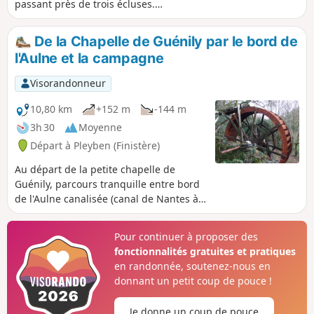
passant près de trois écluses.
Remontons ensuite par des petites
routes vers la Chapelle Notre-Dame de
De la Chapelle de Guénily par le bord de
Kerluan. Montons encore un peu pour
l'Aulne et la campagne
mieux redescendre enfin au bord de
l'Aulne.
Visorandonneur
10,80 km
+152 m
-144 m
3h 30
Moyenne
Départ à Pleyben (Finistère)
Au départ de la petite chapelle de
Guénily, parcours tranquille entre bord
de l'Aulne canalisée (canal de Nantes à
Brest) et campagne.Panoramas étendus
sur les Montagnes Noires.
Pour continuer à proposer des
fonctionnalités gratuites et pratiques
en randonnée, soutenez-nous en
donnant un petit coup de pouce !
Je donne un coup de pouce