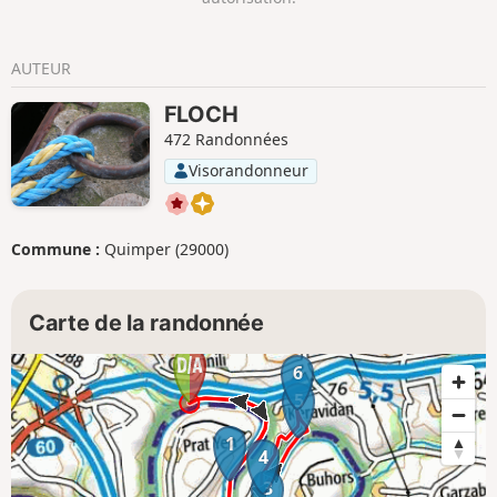
AUTEUR
FLOCH
472 Randonnées
Visorandonneur
Commune :
Quimper (29000)
Carte de la randonnée
6
5
1
4
3