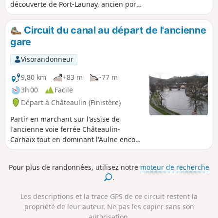
découverte de Port-Launay, ancien port
fluvial. Suivons le chemin de halage
pour ensuite monter à la Chapelle
Circuit du canal au départ de l'ancienne
Notre-Dame qui offre une vue sur
gare
Châteaulin avant de retrouver la rivière.
Visorandonneur
9,80 km
+83 m
-77 m
3h 00
Facile
Départ à Châteaulin (Finistère)
Partir en marchant sur l'assise de
l'ancienne voie ferrée Châteaulin-
Carhaix tout en dominant l'Aulne encore
canalisée, poursuivre sur une ancienne
voie romaine, continuer sur le chemin
Pour plus de randonnées, utilisez notre
moteur de recherche
de halage du Canal de Nantes à Brest
.
pour découvrir, en fin de parcours, le
cœur de Châteaulin.
Les descriptions et la trace GPS de ce circuit restent la
propriété de leur auteur. Ne pas les copier sans son
autorisation.