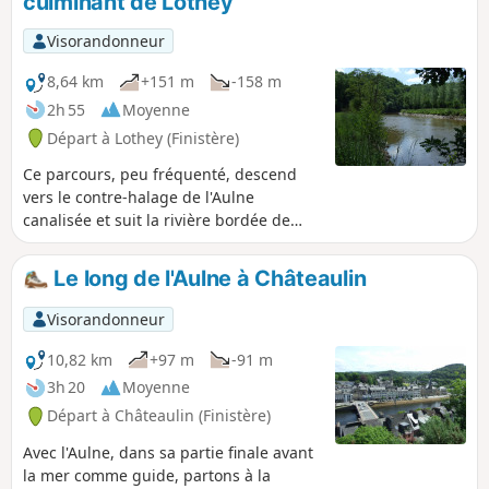
culminant de Lothey
Visorandonneur
8,64 km
+151 m
-158 m
2h 55
Moyenne
Départ à Lothey (Finistère)
Ce parcours, peu fréquenté, descend
vers le contre-halage de l'Aulne
canalisée et suit la rivière bordée de
beaux frênes.Après le passage, un peu
bruyant sous le pont de la N165, le
Le long de l'Aulne à Châteaulin
circuit se prolonge par des petites
routes tranquilles et plusieurs sentiers
Visorandonneur
herbeux pour atteindre le point
culminant de la commune de Lothey
10,82 km
+97 m
-91 m
(166 m), vaste panorama sur le bassin
3h 20
Moyenne
de Châteaulin qui sépare les Monts
Départ à Châteaulin (Finistère)
d'Arrée des Montagnes Noires.Terminer
par un aller-retour au lavoir et à la
Avec l'Aulne, dans sa partie finale avant
fontaine Saint-Fiacre.
la mer comme guide, partons à la