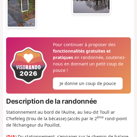
Pour continuer à proposer des
fonctionnalités gratuites et
pratiques
en randonnée, soutenez-
nous en donnant un petit coup de
pouce !
Je donne un coup de pouce
Description de la randonnée
Stationnement au bord de l’Aulne, au lieu-dit Toull ar
ème
C’hefeleg (trou de la bécasse) (accès par le 2
rond-point
de l’échangeur du Pouillot.
(
D/A
) Du stationnement, s'engager sur le chemin de halage