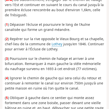
vers l'Est et continuer en suivant le cours du canal jusqu'à la
première écluse rencontrée au bout d'environ 1,6km, celle
de Trésiguidi.
(
1
) Dépasser l'écluse et poursuivre le long de l'Aulne
canalisée qui forme un grand méandre.
(
2
) Repérer sur la rive opposée le Vieux Bourg et sa chapelle,
chef-lieu de la commune de
Lothey
jusqu'en 1846. Continuer
pour arriver à l'Écluse de Lothey.
(
3
) Poursuivre sur le chemin de halage et arriver à une
bifurcation. Remarquer à main gauche la stèle mémorielle
du naufrage survenu en 1693 à cet endroit (77 victimes).
(
4
) Ignorer le chemin de gauche qui sera celui du retour et
continuer à remonter le canal sur environ 750m jusqu'à une
petite maison en ruine où l'on quitte le canal.
(
5
) Obliquer à gauche dans ce sentier qui monte assez
fortement dans une zone boisée, passer devant une vieille
bâtisse en ruine et, en haut, déboucher sur une petite route