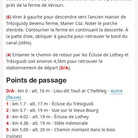
près de la ferme de Verouri.
(
6
) Virer à gauche pour descendre vers l'ancien manoir de
Tréziguidy devenu ferme, Maner Coz. Noter le porche
d'entrée. Contourner la ferme en continuant la descente. À
la patte d'oie, obliquer à gauche pour retrouver le bord du
canal (stèle).
(
4
) Entamer le chemin de retour par les Écluse de Lothey et
Trésiguidi soit environ 4,5km pour retrouver le
stationnement de départ (
D/A
).
Points de passage
D/A
: km 0 - alt. 16 m - Lieu-dit Toull ar C'hefeleg -
Aulne
(fleuve)
1
: km 1.7 - alt. 17 m - Écluse du Trésiguidi
2
: km 3.7 - alt. 19 m - Vue sur le Vieux Bourg
3
: km 4.02 - alt. 19 m - Écluse de Lothey
4
: km 4.36 - alt. 19 m - Stèle mémoriale
5
: km 5.09 - alt. 20 m - Chemin montant dans le bois
(ruines)