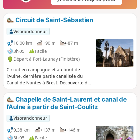
Circuit de Saint-Sébastien
Visorandonneur
10,00 km
+90 m
-87 m
3h 05
Facile
Départ à Port-Launay (Finistère)
Circuit en campagne et au bord de
l'Aulne, dernière partie canalisée du
Canal de Nantes à Brest. Découverte de
la Chapelle Saint-Sébastien.
Chapelle de Saint-Laurent et canal de
l'Aulne à partir de Saint-Coulitz
Visorandonneur
9,38 km
+137 m
-146 m
3h 05
Facile