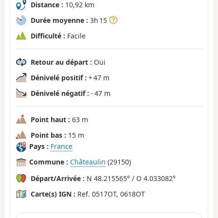
Distance :
10,92 km
Durée moyenne :
3h 15
Difficulté :
Facile
Retour au départ :
Oui
Dénivelé positif :
+ 47 m
Dénivelé négatif :
- 47 m
Point haut :
63 m
Point bas :
15 m
Pays :
France
Commune :
Châteaulin
(29150)
Départ/Arrivée :
N 48.215565° / O 4.033082°
Carte(s) IGN :
Ref. 0517OT, 0618OT