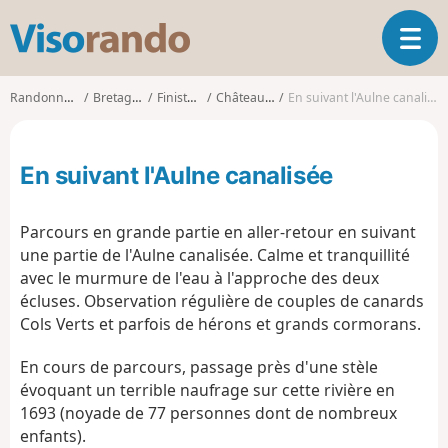
V
O
i
u
s
v
o
Randonnées
Bretagne
Finistère
Châteaulin
En suivant l'Aulne canalisée
r
r
i
a
r
n
En suivant l'Aulne canalisée
l
d
a
o
n
Parcours en grande partie en aller-retour en suivant
a
une partie de l'Aulne canalisée. Calme et tranquillité
v
avec le murmure de l'eau à l'approche des deux
i
g
écluses. Observation régulière de couples de canards
a
Cols Verts et parfois de hérons et grands cormorans.
t
i
En cours de parcours, passage près d'une stèle
o
évoquant un terrible naufrage sur cette rivière en
n
1693 (noyade de 77 personnes dont de nombreux
enfants).