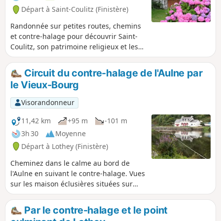
Départ à Saint-Coulitz (Finistère)
Randonnée sur petites routes, chemins
et contre-halage pour découvrir Saint-
Coulitz, son patrimoine religieux et les
beautés de la nature environnante.
Circuit du contre-halage de l'Aulne par
le Vieux-Bourg
Visorandonneur
11,42 km
+95 m
-101 m
3h 30
Moyenne
Départ à Lothey (Finistère)
Cheminez dans le calme au bord de
l'Aulne en suivant le contre-halage. Vues
sur les maison éclusières situées sur
l'autre rive. Passage par le Vieux-Bourg
et son Église Saint-They, berceau de la
Par le contre-halage et le point
paroisse de Lothey jusqu'en 1846.