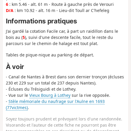
6
: km 5.46 - alt. 61 m - Route à gauche près de Verouri
D/A
: km 10.92 - alt. 16 m - Lieu-dit Toull ar C'hefeleg
Informations pratiques
J'ai gardé la cotation Facile car, à part un raidillon dans le
bois au (
5
), suivi d'une descente facile, tout le reste du
parcours sur le chemin de halage est tout plat.
Tables de pique-nique au parking de départ.
À voir
- Canal de Nantes à Brest dans son dernier tronçon (écluses
230 et 229 sur un total de 237 depuis Nantes).
- Écluses du Trésiguidi et de Lothey.
- Vue sur le
Vieux Bourg à Lothey
sur la rive opposée.
-
Stèle mémoriale du naufrage sur l'Aulne en 1693
(77victmes)
.
Soyez toujours prudent et prévoyant lors d'une randonnée.
Visorando et l'auteur de cette fiche ne pourront pas être