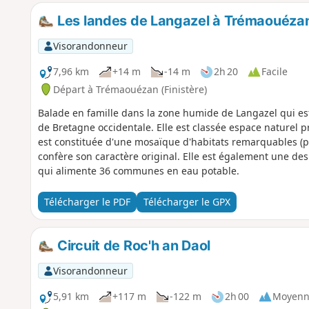
Les landes de Langazel à Trémaouéza
Visorandonneur
7,96 km
+14 m
-14 m
2h 20
Facile
Départ à Trémaouézan (Finistère)
Balade en famille dans la zone humide de Langazel qui e
de Bretagne occidentale. Elle est classée espace naturel pr
est constituée d'une mosaïque d'habitats remarquables (pr
confère son caractère original. Elle est également une de
qui alimente 36 communes en eau potable.
Télécharger le PDF
Télécharger le GPX
Circuit de Roc'h an Daol
Visorandonneur
5,91 km
+117 m
-122 m
2h 00
Moyenn