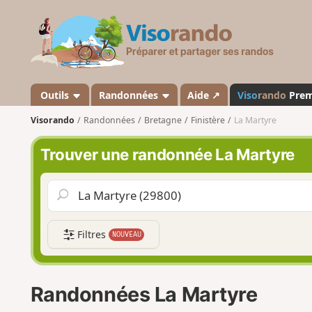
V
i
s
o
r
a
Outils
Randonnées
Aide ↗
Viso
rando
Pre
n
Visorando
Randonnées
Bretagne
Finistère
La Martyre
d
o
Trouver une randonnée La Martyre
Filtres
NOUVEAU
Randonnées La Martyre