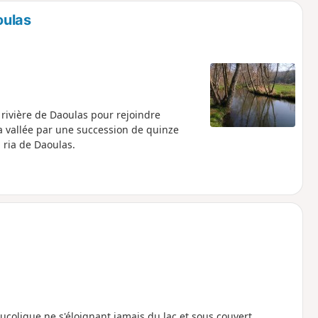
oulas
rivière de Daoulas pour rejoindre
la vallée par une succession de quinze
 ria de Daoulas.
ucolique ne s'éloignant jamais du lac et sous couvert