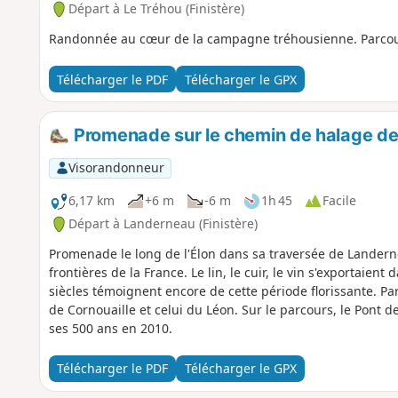
Départ à Le Tréhou (Finistère)
Randonnée au cœur de la campagne tréhousienne. Parcour
Télécharger le PDF
Télécharger le GPX
Promenade sur le chemin de halage d
Visorandonneur
6,17 km
+6 m
-6 m
1h 45
Facile
Départ à Landerneau (Finistère)
Promenade le long de l'Élon dans sa traversée de Landerne
frontières de la France. Le lin, le cuir, le vin s'exportaien
siècles témoignent encore de cette période florissante. Par
de Cornouaille et celui du Léon. Sur le parcours, le Pont d
ses 500 ans en 2010.
Télécharger le PDF
Télécharger le GPX