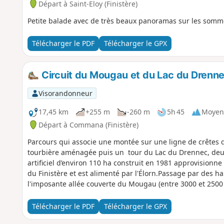
Départ à Saint-Eloy (Finistère)
Petite balade avec de très beaux panoramas sur les somm
Télécharger le PDF
Télécharger le GPX
Circuit du Mougau et du Lac du Dren
Visorandonneur
17,45 km
+255 m
-260 m
5h 45
Moyen
Départ à Commana (Finistère)
Parcours qui associe une montée sur une ligne de crêtes 
tourbière aménagée puis un tour du Lac du Drennec, deuxi
artificiel d’environ 110 ha construit en 1981 approvisionn
du Finistère et est alimenté par l'Élorn.Passage par des h
l'imposante allée couverte du Mougau (entre 3000 et 2500 a
Télécharger le PDF
Télécharger le GPX