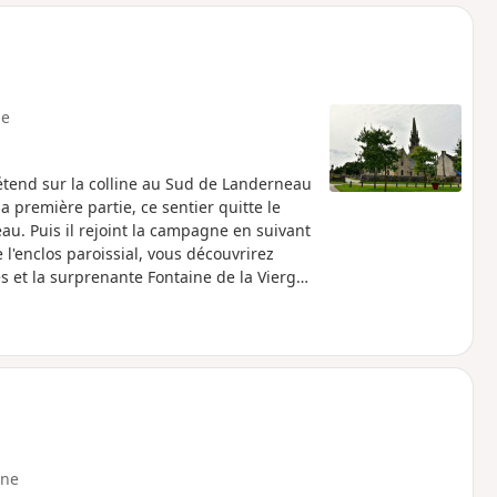
o
a
i
m
p
e
'étend sur la colline au Sud de Landerneau
a première partie, ce sentier quitte le
au. Puis il rejoint la campagne en suivant
l'enclos paroissial, vous découvrirez
s et la surprenante Fontaine de la Vierge,
ne