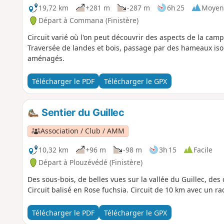
19,72 km
+281 m
-287 m
6h 25
Moyen
Départ à Commana (Finistère)
Circuit varié où l'on peut découvrir des aspects de la ca
Traversée de landes et bois, passage par des hameaux isol
aménagés.
Télécharger le PDF
Télécharger le GPX
Sentier du Guillec
Association / Club / AMM
10,32 km
+96 m
-98 m
3h 15
Facile
Départ à Plouzévédé (Finistère)
Des sous-bois, de belles vues sur la vallée du Guillec, des 
Circuit balisé en Rose fuchsia. Circuit de 10 km avec un ra
Télécharger le PDF
Télécharger le GPX