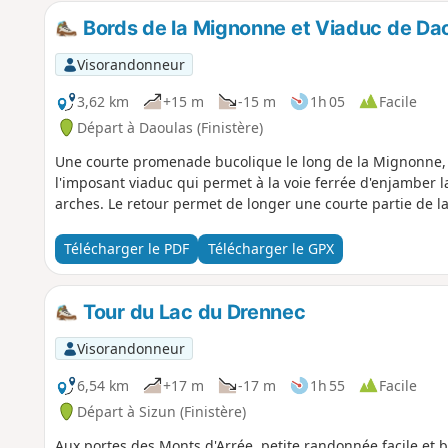
Bords de la Mignonne et Viaduc de Da
Visorandonneur
3,62 km
+15 m
-15 m
1h 05
Facile
Départ à Daoulas (Finistère)
Une courte promenade bucolique le long de la Mignonne, 
l'imposant viaduc qui permet à la voie ferrée d'enjamber 
arches. Le retour permet de longer une courte partie de la
Télécharger le PDF
Télécharger le GPX
Tour du Lac du Drennec
Visorandonneur
6,54 km
+17 m
-17 m
1h 55
Facile
Départ à Sizun (Finistère)
Aux portes des Monts d'Arrée, petite randonnée facile et b