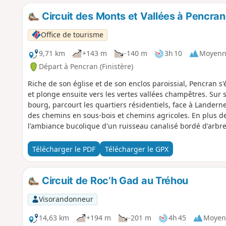
Circuit des Monts et Vallées à Pencran
Office de tourisme
9,71 km
+143 m
-140 m
3h 10
Moyenn
Départ à Pencran (Finistère)
Riche de son église et de son enclos paroissial, Pencran s
et plonge ensuite vers les vertes vallées champêtres. Sur s
bourg, parcourt les quartiers résidentiels, face à Landerne
des chemins en sous-bois et chemins agricoles. En plus de 
l'ambiance bucolique d'un ruisseau canalisé bordé d'arbre
sur un petit sanctuaire aménagé et préservé.
Télécharger le PDF
Télécharger le GPX
Circuit de Roc’h Gad au Tréhou
Visorandonneur
14,63 km
+194 m
-201 m
4h 45
Moyen