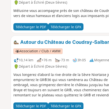
Départ à Échiré (Deux-Sèvres)
Mélusine vous accompagne près de son château de Coudray-
vers de vieux hameaux et d’anciens logis aux imposants p
Télécharger le PDF
Télécharger le GPX
Autour du Château de Coudray-Salbar
Association / Club / AMM
10,14 km
+76 m
-73 m
3h 05
Moyenn
Départ à Échiré (Deux-Sèvres)
Vous longerez d'abord la rive droite de la Sèvre Niortaise
emprunterez le GR®36 qui vous ramènera au Château de C
ombragé, vous grimperez derrière le château jusqu'au ha
Braye et toujours en suivant le GR®, vous cheminerez dans
remontant sur le plateau vous quitterez le GR® et reviendr
parking de départ.
Télécharger le PDF
Télécharger le GPX