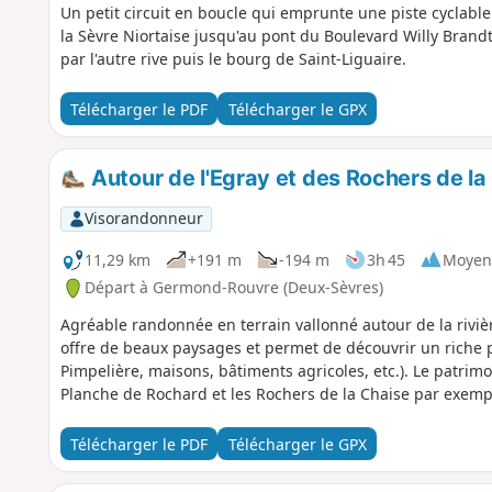
Un petit circuit en boucle qui emprunte une piste cyclab
la Sèvre Niortaise jusqu'au pont du Boulevard Willy Brandt e
par l'autre rive puis le bourg de Saint-Liguaire.
Télécharger le PDF
Télécharger le GPX
Autour de l'Egray et des Rochers de la
Visorandonneur
11,29 km
+191 m
-194 m
3h 45
Moyen
Départ à Germond-Rouvre (Deux-Sèvres)
Agréable randonnée en terrain vallonné autour de la rivière
offre de beaux paysages et permet de découvrir un riche 
Pimpelière, maisons, bâtiments agricoles, etc.). Le patrimo
Planche de Rochard et les Rochers de la Chaise par exemp
Télécharger le PDF
Télécharger le GPX