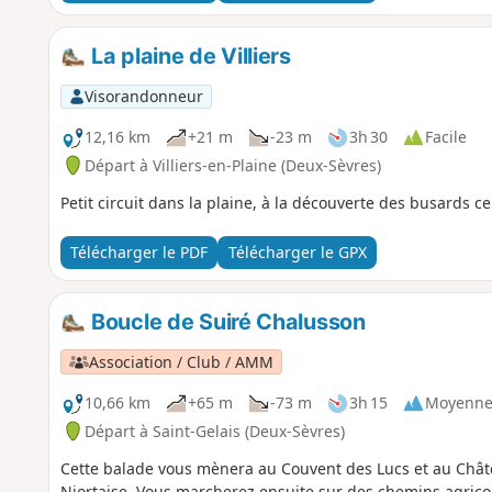
La plaine de Villiers
Visorandonneur
12,16 km
+21 m
-23 m
3h 30
Facile
Départ à Villiers-en-Plaine (Deux-Sèvres)
Petit circuit dans la plaine, à la découverte des busards 
Télécharger le PDF
Télécharger le GPX
Boucle de Suiré Chalusson
Association / Club / AMM
10,66 km
+65 m
-73 m
3h 15
Moyenn
Départ à Saint-Gelais (Deux-Sèvres)
Cette balade vous mènera au Couvent des Lucs et au Châte
Niortaise. Vous marcherez ensuite sur des chemins agricol