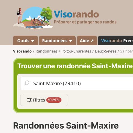
V
i
s
o
r
a
Outils
Randonnées
Aide ↗
Viso
rando
Pre
n
Visorando
Randonnées
Poitou-Charentes
Deux-Sèvres
Saint-M
d
o
Trouver une randonnée Saint-Maxire
Filtres
NOUVEAU
Randonnées Saint-Maxire