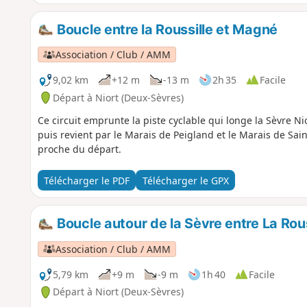
Boucle entre la Roussille et Magné
Association / Club / AMM
9,02 km
+12 m
-13 m
2h 35
Facile
Départ à Niort (Deux-Sèvres)
Ce circuit emprunte la piste cyclable qui longe la Sèvre Ni
puis revient par le Marais de Peigland et le Marais de Sain
proche du départ.
Télécharger le PDF
Télécharger le GPX
Boucle autour de la Sèvre entre La Rous
Association / Club / AMM
5,79 km
+9 m
-9 m
1h 40
Facile
Départ à Niort (Deux-Sèvres)