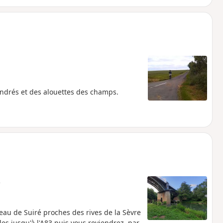
cendrés et des alouettes des champs.
e
au de Suiré proches des rives de la Sèvre
es jusqu'à l'A83 puis vous reviendrez, par