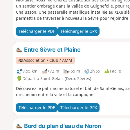
un sentier ombragé dans la Vallée de Guignefolle, pour rej
Chalusson. Une passerelle métallique installée au XIXe si
permettra de traverser à nouveau la Sèvre pour rejoindre 
Télécharger le PDF
Télécharger le GPX
Entre Sèvre et Plaine
Association / Club / AMM
9,55 km
+72 m
-65 m
2h 55
Facile
Départ à Saint-Gelais (Deux-Sèvres)
Découvrez le patrimoine naturel et bâti de Saint-Gelais, s
mi-chemin entre la ville et la campagne.
Télécharger le PDF
Télécharger le GPX
Bord du plan d'eau de Noron