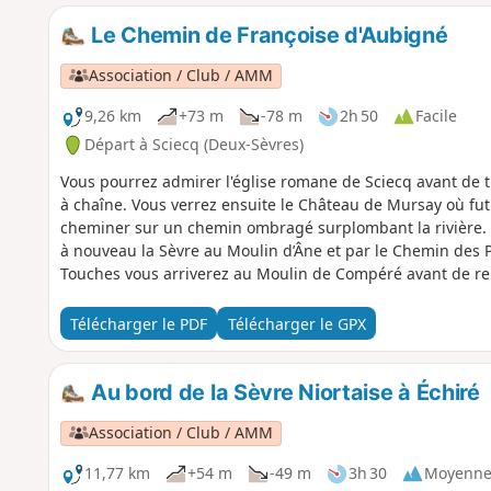
Le Chemin de Françoise d'Aubigné
Association / Club / AMM
9,26 km
+73 m
-78 m
2h 50
Facile
Départ à Sciecq (Deux-Sèvres)
Vous pourrez admirer l'église romane de Sciecq avant de t
à chaîne. Vous verrez ensuite le Château de Mursay où fut
cheminer sur un chemin ombragé surplombant la rivière. 
à nouveau la Sèvre au Moulin d’Âne et par le Chemin des P
Touches vous arriverez au Moulin de Compéré avant de re
point de départ. Attention: le bateau à chaîne est retiré 
maintenance. Il ne sera sans doute pas remis avant fin ma
Télécharger le PDF
Télécharger le GPX
les journées du patrimoine. (info du personnel de la ville)
possible...
Au bord de la Sèvre Niortaise à Échiré
Association / Club / AMM
11,77 km
+54 m
-49 m
3h 30
Moyenn