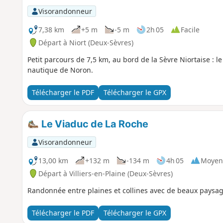
Visorandonneur
7,38 km
+5 m
-5 m
2h 05
Facile
Départ à Niort (Deux-Sèvres)
Petit parcours de 7,5 km, au bord de la Sèvre Niortaise : l
nautique de Noron.
Télécharger le PDF
Télécharger le GPX
Le Viaduc de La Roche
Visorandonneur
13,00 km
+132 m
-134 m
4h 05
Moyen
Départ à Villiers-en-Plaine (Deux-Sèvres)
Randonnée entre plaines et collines avec de beaux paysage
Télécharger le PDF
Télécharger le GPX