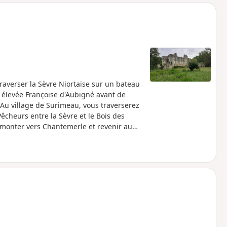
o
a
i
m
p
raverser la Sèvre Niortaise sur un bateau
 élevée Françoise d'Aubigné avant de
Au village de Surimeau, vous traverserez
êcheurs entre la Sèvre et le Bois des
monter vers Chantemerle et revenir au
ce vendredi 8 septembre 2023 pour
rs l'année prochaine, sauf peut-être pour
 Aucune alternative de traversée n'est
e