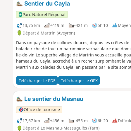
Sentier du Cayla
Parc Naturel Régional
13,75 km
+419 m
-421 m
5h 10
Moyen
Départ à Martrin (Aveyron)
Dans un paysage de collines douces, depuis les crêtes de M
balade riche de tout un patrimoine vernaculaire que domi
lie-de-vin Le superbe village de Martrin vous accueille p
hameau du Cayla, accroché à un rocher surplombant la vall
Martrin aux calades du Cayla, en passant par le site somp
pierres sèches, c’est un patrimoine insoupçonné qui se dév
Télécharger le PDF
Télécharger le GPX
Le sentier du Masnau
Office de tourisme
17,67 km
+456 m
-455 m
6h 20
Difficil
Départ à Le Masnau-Massuguiès (Tarn)