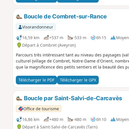
Boucle de Combret-sur-Rance
Visorandonneur
16,59 km
+537 m
-533 m
6h 15
Moyen
Départ à Combret (Aveyron)
Parcours très intéressant tant au niveau des paysages (v
culturel (village de Combret, Notre-Dame d'Orient, nombre
que la magnificence des petits sentiers et la beauté des pa
Télécharger le PDF
Télécharger le GPX
Boucle par Saint-Salvi-de-Carcavès
Office de tourisme
16,86 km
+480 m
-480 m
6h 10
Moyen
Départ à Saint-Salvi-de-Carcavès (Tarn)