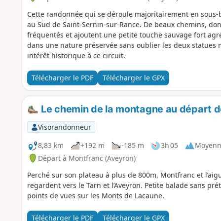
Cette randonnée qui se déroule majoritairement en sous-b
au Sud de Saint-Sernin-sur-Rance. De beaux chemins, dont
fréquentés et ajoutent une petite touche sauvage fort agr
dans une nature préservée sans oublier les deux statues
intérêt historique à ce circuit.
Télécharger le PDF
Télécharger le GPX
Le chemin de la montagne au départ 
Visorandonneur
8,83 km
+192 m
-185 m
3h 05
Moyenn
Départ à Montfranc (Aveyron)
Perché sur son plateau à plus de 800m, Montfranc et l’aig
regardent vers le Tarn et l’Aveyron. Petite balade sans pré
points de vues sur les Monts de Lacaune.
Télécharger le PDF
Télécharger le GPX