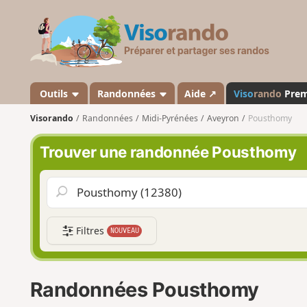
V
i
s
o
r
a
Outils
Randonnées
Aide ↗
Viso
rando
Pre
n
Visorando
Randonnées
Midi-Pyrénées
Aveyron
Pousthomy
d
o
Trouver une randonnée Pousthomy
Filtres
NOUVEAU
Randonnées Pousthomy