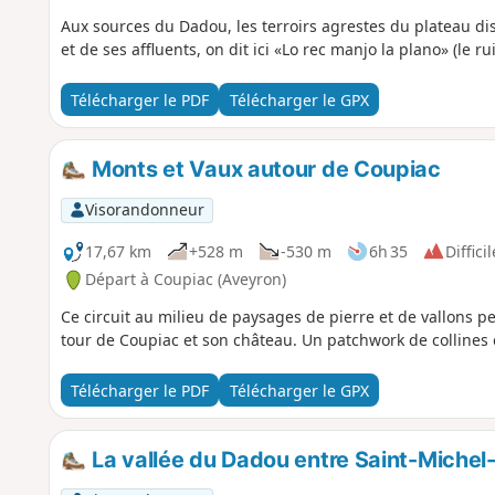
Aux sources du Dadou, les terroirs agrestes du plateau disp
et de ses affluents, on dit ici «Lo rec manjo la plano» (le 
Télécharger le PDF
Télécharger le GPX
Monts et Vaux autour de Coupiac
Visorandonneur
17,67 km
+528 m
-530 m
6h 35
Difficil
Départ à Coupiac (Aveyron)
Ce circuit au milieu de paysages de pierre et de vallons pe
tour de Coupiac et son château. Un patchwork de collines e
Télécharger le PDF
Télécharger le GPX
La vallée du Dadou entre Saint-Miche