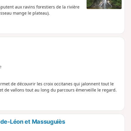
utent aux ravins forestiers de la rivière
ruisseau mange le plateau).
e
rmet de découvrir les croix occitanes qui jalonnent tout le
t de vallons tout au long du parcours émerveille le regard.
l-de-Léon et Massuguiès