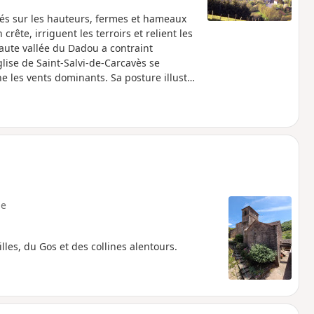
tés sur les hauteurs, fermes et hameaux
ête, irriguent les terroirs et relient les
haute vallée du Dadou a contraint
église de Saint-Salvi-de-Carcavès se
e les vents dominants. Sa posture illustre
arde là où l’on vit aux environs de 600
r conception et leur agencement, cousines
rudes, la haute vallée du Dadou dessine
ente aux communications de la vie «
emier pour mieux l’exploiter.
e
les, du Gos et des collines alentours.