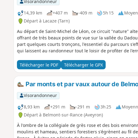
Visorandonneur
14,39 km
+407 m
-409 m
5h 15
Moyen
Départ à Lacaze (Tarn)
Au départ de Saint-Michel de Léon, ce circuit "nature" alt
offrant de très beaux points de vue sur la vallée du Dadou
part quelques courts tronçons, l'essentiel du parcours s'e
qui laissent au randonneur tout le loisir de profiter de l'
Télécharger le PDF
Télécharger le GPX
Par monts et par vaux autour de Belm
Visorandonneur
8,93 km
+291 m
-291 m
3h 25
Moyenn
Départ à Belmont-sur-Rance (Aveyron)
À l'ombre de la collégiale de grès rose et des bois envir
moulins et hameau, sentiers forestiers s'égrènent au fil de