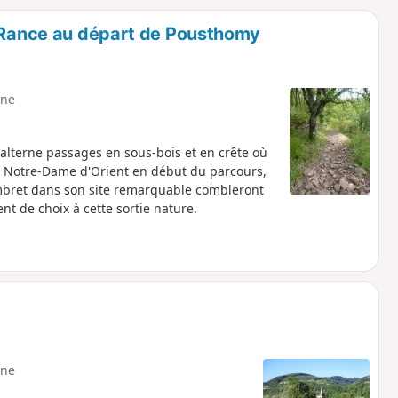
o
a
u Rance au départ de Pousthomy
i
m
p
ne
alterne passages en sous-bois et en crête où
e Notre-Dame d'Orient en début du parcours,
ombret dans son site remarquable combleront
t de choix à cette sortie nature.
ne