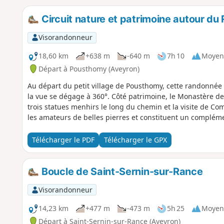
Circuit nature et patrimoine autour d
Visorandonneur
18,60 km
+638 m
-640 m
7h 10
Moyen
Départ à Pousthomy (Aveyron)
Au départ du petit village de Pousthomy, cette randonnée 
la vue se dégage à 360°. Côté patrimoine, le Monastère d
trois statues menhirs le long du chemin et la visite de C
les amateurs de belles pierres et constituent un complémen
Télécharger le PDF
Télécharger le GPX
Boucle de Saint-Sernin-sur-Rance
Visorandonneur
14,23 km
+477 m
-473 m
5h 25
Moyen
Départ à Saint-Sernin-sur-Rance (Aveyron)