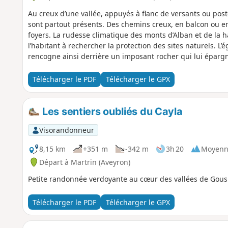
Au creux d’une vallée, appuyés à flanc de versants ou pos
sont partout présents. Des chemins creux, en balcon ou en cr
foyers. La rudesse climatique des monts d’Alban et de la 
l’habitant à rechercher la protection des sites naturels. L’
rencogne ainsi derrière un imposant rocher qui lui épargn
une démarche générale qui nourrit une impression montagn
à 800 m d’altitude. Les maisons sont, en effet, de par leu
Télécharger le PDF
Télécharger le GPX
des logis de plus haute altitude. Pays rude pour hommes 
un paysage sans concession où, malgré une ouverture réc
moderne », les seconds savent encore se fondre dans le pr
Les sentiers oubliés du Cayla
Visorandonneur
8,15 km
+351 m
-342 m
3h 20
Moyenn
Départ à Martrin (Aveyron)
Petite randonnée verdoyante au cœur des vallées de Gousil
Télécharger le PDF
Télécharger le GPX