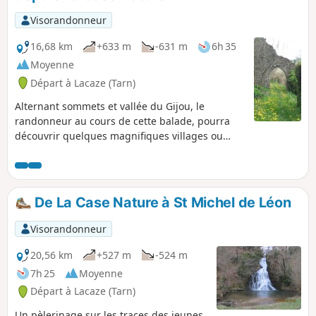
Visorandonneur
16,68 km
+633 m
-631 m
6h 35
Moyenne
Départ à Lacaze (Tarn)
Alternant sommets et vallée du Gijou, le
randonneur au cours de cette balade, pourra
découvrir quelques magnifiques villages ou
hameaux cachés du département du Tarn,
parcourir une région au riche passé historique
et y observer une faune et une flore variée et
protégée.
De La Case Nature à St Michel de Léon
Visorandonneur
20,56 km
+527 m
-524 m
7h 25
Moyenne
Départ à Lacaze (Tarn)
Un pèlerinage sur les traces des jeunes