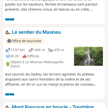
postés sur les hauteurs, fermes et hameaux sont partout
présents. Des chemins creux, en balcon ou en crête,
irriguent les terroirs et relient les foyers. La rudesse
climatique des monts d’Alban et de la haute vallée du
Dadou a contraint l’habitant à rechercher la protection des
sites naturels. L’église de Saint-Salvi-de-Carcavès se
Le sentier du Masnau
rencogne ainsi derrière un imposant rocher qui lui épargne
les vents dominants. Sa posture illustre une démarche
Office de tourisme
générale qui nourrit une impression montagnarde là où l’on
vit aux environs de 600 à 800 m d’altitude. Les maisons sont,
17,67 km
+456 m
-455 m
en effet, de par leur conception et leur agencement,
6h 20
Difficile
cousines des logis de plus haute altitude. Pays rude pour
Départ à Le Masnau-Massuguiès
hommes rudes, la haute vallée du Dadou dessine un
(Tarn)
paysage sans concession où, malgré une ouverture récente
Aux sources du Dadou, les terroirs agrestes du plateau
aux communications de la vie « moderne », les seconds
disputent aux ravins forestiers de la rivière et de ses
savent encore se fondre dans le premier pour mieux
affluents, on dit ici «Lo rec manjo la plano» (le ruisseau
l’exploiter.
mange le plateau).
Mont Roucous en boucle - Tourbière