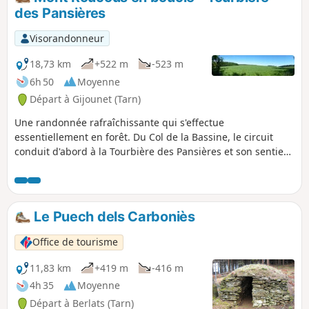
des Pansières
Visorandonneur
18,73 km
+522 m
-523 m
6h 50
Moyenne
Départ à Gijounet (Tarn)
Une randonnée rafraîchissante qui s'effectue
essentiellement en forêt. Du Col de la Bassine, le circuit
conduit d'abord à la Tourbière des Pansières et son sentier
de découverte puis au Mont Roucous après une ascension
rapide et facile. Pour terminer en beauté, une partie du
sentier "Sur les traces de l'Enfant Sauvage", qui permet de
profiter des panneaux explicatifs intéressants et ludiques et
Le Puech dels Carboniès
d'un sous-bois exceptionnel.
Office de tourisme
11,83 km
+419 m
-416 m
4h 35
Moyenne
Départ à Berlats (Tarn)