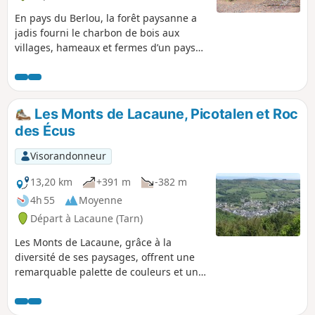
En pays du Berlou, la forêt paysanne a
jadis fourni le charbon de bois aux
villages, hameaux et fermes d’un pays
de troupeaux et de cultures.
Aujourd’hui, sur le Puech dels
Carboniès, les jasses de berger
témoignent, au cœur de plantations de
Les Monts de Lacaune, Picotalen et Roc
résineux…
des Écus
Visorandonneur
13,20 km
+391 m
-382 m
4h 55
Moyenne
Départ à Lacaune (Tarn)
Les Monts de Lacaune, grâce à la
diversité de ses paysages, offrent une
remarquable palette de couleurs et un
régal pour les randonneurs.