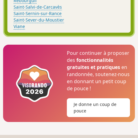
Rebourguil
Saint-Salvi-de-Carcavès
Saint-Sernin-sur-Rance
Saint-Sever-du-Moustier
Viane
Pour continuer à proposer
des
fonctionnalités
gratuites et pratiques
en
randonnée, soutenez-nous
en donnant un petit coup
de pouce !
Je donne un coup de
pouce