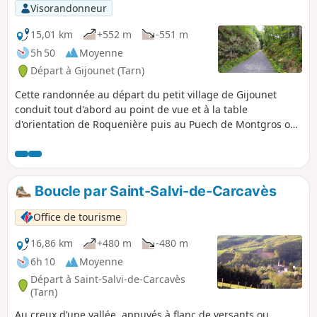
Visorandonneur
15,01 km
+552 m
-551 m
5h 50
Moyenne
Départ à Gijounet (Tarn)
Cette randonnée au départ du petit village de Gijounet
conduit tout d'abord au point de vue et à la table
d'orientation de Roquenière puis au Puech de Montgros où
le paysage se dévoile à 360°. Point de monotonie sur ce
circuit très "nature" où les passages en forêt alternent avec
les cheminements en crête qui permettent de profiter de
belles perspectives sur les puechs environnants et la vallée
Boucle par Saint-Salvi-de-Carcavès
du Gijou.
Office de tourisme
16,86 km
+480 m
-480 m
6h 10
Moyenne
Départ à Saint-Salvi-de-Carcavès
(Tarn)
Au creux d’une vallée, appuyés à flanc de versants ou