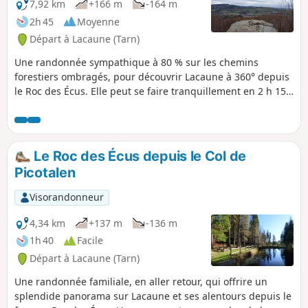
7,92 km
+166 m
-164 m
2h 45
Moyenne
Départ à Lacaune (Tarn)
Une randonnée sympathique à 80 % sur les chemins
forestiers ombragés, pour découvrir Lacaune à 360° depuis
le Roc des Écus. Elle peut se faire tranquillement en 2 h 15
en famille, les montées étant douces.
Le Roc des Écus depuis le Col de
Picotalen
Visorandonneur
4,34 km
+137 m
-136 m
1h 40
Facile
Départ à Lacaune (Tarn)
Une randonnée familiale, en aller retour, qui offrire un
splendide panorama sur Lacaune et ses alentours depuis le