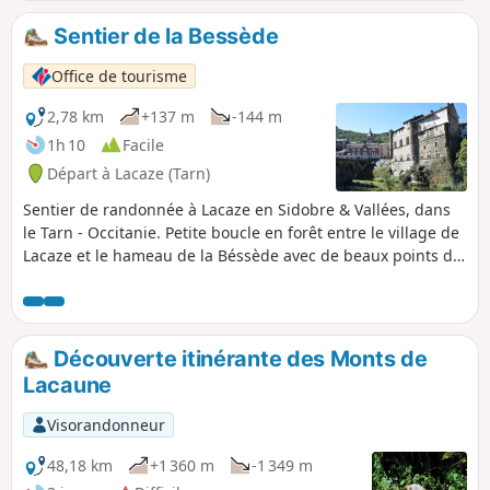
Sentier de la Bessède
Office de tourisme
2,78 km
+137 m
-144 m
1h 10
Facile
Départ à Lacaze (Tarn)
Sentier de randonnée à Lacaze en Sidobre & Vallées, dans
le Tarn - Occitanie. Petite boucle en forêt entre le village de
Lacaze et le hameau de la Béssède avec de beaux points de
vue. Lors de cette petite balade, vous découvrirez le village
de Lacaze et son riche patrimoine. Vous serez charmé par
son château Renaissance, inscrit aux monuments
historiques et aménagé en centre d'expositions culturelles
Découverte itinérante des Monts de
(expositions d'avril à octobre) ainsi que par sa fontaine du
Lacaune
XVIIe siècle. Sorti du village, le circuit vous mènera en forêt
où vous pourrez rejoindre par les pistes et les chemins
Visorandonneur
creux, le hameau de la Bessède qui domine la vallée. Que
se soit lors de la montée ou de la descente, profitez de
48,18 km
+1 360 m
-1 349 m
beaux points de vue.