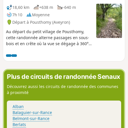
18,60 km
+638 m
-640 m
7h 10
Moyenne
Départ à Pousthomy (Aveyron)
Au départ du petit village de Pousthomy,
cette randonnée alterne passages en sous-
bois et en crête où la vue se dégage à 360°.
Côté patrimoine, le Monastère de Notre-
Dame d'Orient en début du parcours, trois
statues menhirs le long du chemin et la
visite de Combret dans son site remarquable
combleront les amateurs de belles pierres et
Plus de circuits de randonnée Senaux
constituent un complément de choix à cette
sortie nature.
Découvrez aussi les circuits de randonnée des communes
à proximité
Alban
Balaguier-sur-Rance
Belmont-sur-Rance
Berlats