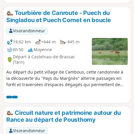
sur route que la magnificence des petits
sentiers et la beauté des paysages font
Tourbière de Canroute - Puech du
vite oublier.
Singladou et Puech Cornet en boucle
Visorandonneur
19,62 km
+444 m
-445 m
6h 50
Moyenne
Départ à Castelnau-de-Brassac
(Tarn)
Au départ du petit village de Cambous, cette randonnée à
la découverte du "Pays du Margnès" alterne passages en
forêt et traversées d'espaces dégagés qui permettent de
profiter de beaux points de vue. Après une halte à la
Tourbière de Canroute et son sentier de découverte, la
montée au Puech Cornet et sa table d'orientation clôture en
beauté le circuit en offrant un magnifique panorama à 360°.
Circuit nature et patrimoine autour du
Rance au départ de Pousthomy
Visorandonneur