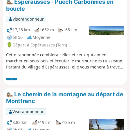
Espérausses - Puech Carbonniés en
s'effectue sur des pentes très
boucle
progressives qui laissent au
randonneur tout le loisir de profiter de
Visorandonneur
l'environnement.
17,35 km
+652 m
-651 m
6h 50
Moyenne
Départ à Espérausses (Tarn)
Cette randonnée comblera celles et ceux qui aiment
marcher en sous-bois et écouter le murmure des ruisseaux.
Partant du village d'Espérausses, elle vous mènera à travers
bois et petits vallons jusqu'au au Puech Carbonniés qui
s'enorgueillit de sa belle forêt de résineux et de ses points
de vue remarquables. Avec en prime la découverte de
"jasses" ou cabanes de bergers en pierres sèches, témoins
Le chemin de la montagne au départ de
d'une activité pastorale révolue.
Montfranc
Visorandonneur
8,83 km
+192 m
-185 m
3h 05
Moyenne