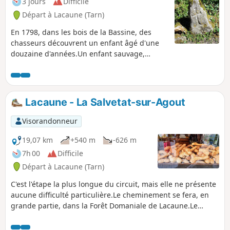
3 jours
Difficile
Départ à Lacaune (Tarn)
En 1798, dans les bois de la Bassine, des
chasseurs découvrent un enfant âgé d'une
douzaine d'années.Un enfant sauvage,
auquel François Truffaut lui consacrera un
film éponyme. Partez à la découverte d'un
pays tout en contraste, immergez-vous dans
la nature sauvage en suivant les
Lacaune - La Salvetat-sur-Agout
vagabondages de l'enfant sauvage.Ce périple
de trois jours vous ouvrira des horizons pour
Visorandonneur
une future itinérance, plus étoffée, sur
d'autres chemins.Vous en reviendrez
19,07 km
+540 m
-626 m
émerveillés.
7h 00
Difficile
Départ à Lacaune (Tarn)
C'est l'étape la plus longue du circuit, mais elle ne présente
aucune difficulté particulière.Le cheminement se fera, en
grande partie, dans la Forêt Domaniale de Lacaune.Le
Ruisseau de Rieufrech vous accompagnera de son chant
cristallin, presque tout au long du chemin.Vous pourrez