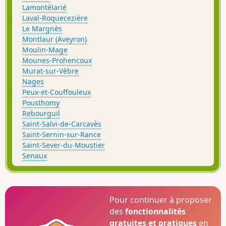
Lamontélarié
Laval-Roquecezière
Le Margnès
Montlaur (Aveyron)
Moulin-Mage
Mounes-Prohencoux
Murat-sur-Vèbre
Nages
Peux-et-Couffouleux
Pousthomy
Rebourguil
Saint-Salvi-de-Carcavès
Saint-Sernin-sur-Rance
Saint-Sever-du-Moustier
Senaux
Pour continuer à proposer
des
fonctionnalités
gratuites et pratiques
en