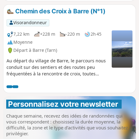
Chemin des Croix à Barre (N°1)
Visorandonneur
7,22 km
+228 m
-220 m
2h 45
Moyenne
Départ à Barre (Tarn)
Au départ du village de Barre, le parcours nous
conduit sur des sentiers et des routes peu
fréquentées à la rencontre de croix, toutes
différentes, qui les jalonnent. Vous découvrirez
des points de vue sur les vallées et les monts
qui contournent la commune.
Personnalisez votre newsletter 
Chaque semaine, recevez des idées de randonnées qui
vous correspondent : choisissez la durée moyenne, la
difficulté, la zone et le type d’activités que vous souhaitez
privilégier.