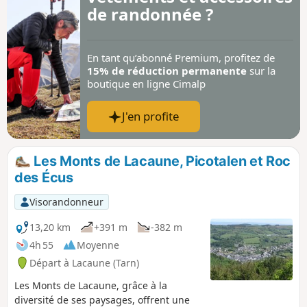
de randonnée ?
En tant qu’abonné Premium, profitez de
15% de réduction permanente
sur la
boutique en ligne Cimalp
J'en profite
Les Monts de Lacaune, Picotalen et Roc
des Écus
Visorandonneur
13,20 km
+391 m
-382 m
4h 55
Moyenne
Départ à Lacaune (Tarn)
Les Monts de Lacaune, grâce à la
diversité de ses paysages, offrent une