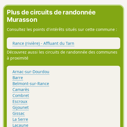
Plus de circuits de randonnée
Murasson
Consultez les points d'intérêts situés sur cette commune :
Rance (rivière) - Affluant du Tarn
Découvrez aussi les circuits de randonnée des communes
à proximité
Arnac-sur-Dourdou
Barre
Belmont-sur-Rance
Camarès
Combret
Escroux
Gijounet
Gissac
La Serre
Lacaune