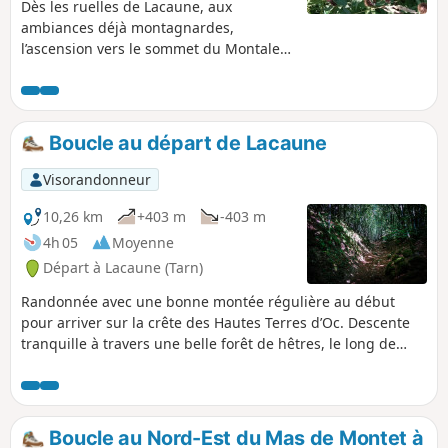
Dès les ruelles de Lacaune, aux
ambiances déjà montagnardes,
l’ascension vers le sommet du Montalet
s’effectue dans l’atmosphère ouatée de
hêtraies magnifiques. Le Pic de
Montalet culmine à 1259 m. Une
journée randonnée et bol d’air pour
Boucle au départ de Lacaune
"s’espanter" de la beauté du paysage.
Depuis le Rocher de la Vierge, la vue à
Visorandonneur
360°, sur le Massif Central, est à couper
le souffle.
10,26 km
+403 m
-403 m
4h 05
Moyenne
Départ à Lacaune (Tarn)
Randonnée avec une bonne montée régulière au début
pour arriver sur la crête des Hautes Terres d’Oc. Descente
tranquille à travers une belle forêt de hêtres, le long de
haies de houx et un petit ruisseau sur la fin. De l'ombre tout
le long sauf pendant 2-3 km au sommet.
Boucle au Nord-Est du Mas de Montet à