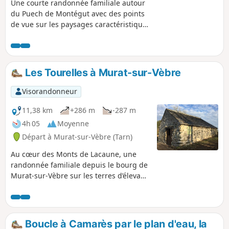
Une courte randonnée familiale autour
du Puech de Montégut avec des points
de vue sur les paysages caractéristiques
des Monts de Lacaune et retour par le
Chemin de Saint-Jacques-de-
Compostelle, la via Tolosana (GR® 653).
Au départ ou à l'arrivée, à coupler avec
Les Tourelles à Murat-sur-Vèbre
la visite du Centre d'Interprétation des
Statues-Menhirs.
Visorandonneur
11,38 km
+286 m
-287 m
4h 05
Moyenne
Départ à Murat-sur-Vèbre (Tarn)
Au cœur des Monts de Lacaune, une
randonnée familiale depuis le bourg de
Murat-sur-Vèbre sur les terres d’élevage
de la brebis de Lacaune dont le lait
donne le fromage de Roquefort,
premier fromage français à avoir reçu
une appellation d’origine. Avec une
Boucle à Camarès par le plan d'eau, la