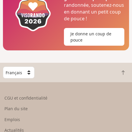
randonnée, soutenez-nous
en donnant un petit coup
de pouce !
Je donne un coup de
pouce
C
R
h
e
o
t
i
o
s
CGU et confidentialité
u
i
r
s
Plan du site
e
s
n
e
Emplois
h
z
Actualités
a
u