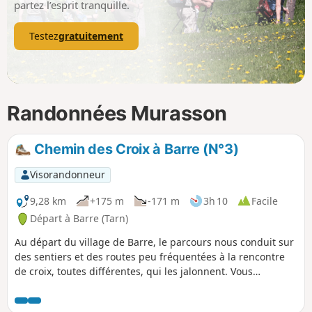
partez l’esprit tranquille.
Testez
gratuitement
Randonnées Murasson
Chemin des Croix à Barre (N°3)
Visorandonneur
9,28 km
+175 m
-171 m
3h 10
Facile
Départ à Barre (Tarn)
Au départ du village de Barre, le parcours nous conduit sur
des sentiers et des routes peu fréquentées à la rencontre
de croix, toutes différentes, qui les jalonnent. Vous
découvrirez des points de vues sur les vallées et les monts
qui contournent la commune.