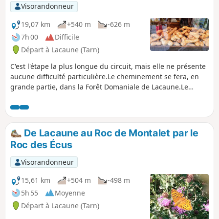
de trois jours vous ouvrira des horizons pour
Visorandonneur
une future itinérance, plus étoffée, sur
d'autres chemins.Vous en reviendrez
19,07 km
+540 m
-626 m
émerveillés.
7h 00
Difficile
Départ à Lacaune (Tarn)
C'est l'étape la plus longue du circuit, mais elle ne présente
aucune difficulté particulière.Le cheminement se fera, en
grande partie, dans la Forêt Domaniale de Lacaune.Le
Ruisseau de Rieufrech vous accompagnera de son chant
cristallin, presque tout au long du chemin.Vous pourrez
envisager une pause méridienne sur ses abords, aux côtés
d'un petit pont.
De Lacaune au Roc de Montalet par le
Roc des Écus
Visorandonneur
15,61 km
+504 m
-498 m
5h 55
Moyenne
Départ à Lacaune (Tarn)