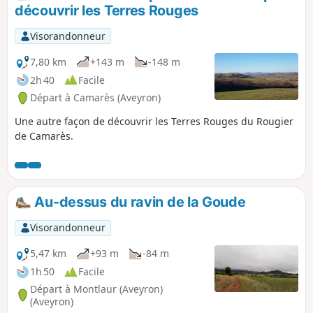
vite oublier.
découvrir les Terres Rouges
Visorandonneur
7,80 km
+143 m
-148 m
2h 40
Facile
Départ à Camarès (Aveyron)
Une autre façon de découvrir les Terres Rouges du Rougier
de Camarès.
Au-dessus du ravin de la Goude
Visorandonneur
5,47 km
+93 m
-84 m
1h 50
Facile
Départ à Montlaur (Aveyron)
(Aveyron)