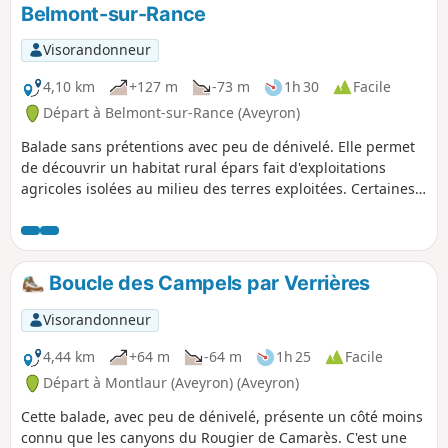
Belmont-sur-Rance
Visorandonneur
4,10 km
+127 m
-73 m
1h 30
Facile
Départ à Belmont-sur-Rance (Aveyron)
Balade sans prétentions avec peu de dénivelé. Elle permet
de découvrir un habitat rural épars fait d'exploitations
agricoles isolées au milieu des terres exploitées. Certaines
bâtisses menacent ruine et d'autres sont encore habitées
par des exploitants agricoles.
Boucle des Campels par Verrières
Visorandonneur
4,44 km
+64 m
-64 m
1h 25
Facile
Départ à Montlaur (Aveyron) (Aveyron)
Cette balade, avec peu de dénivelé, présente un côté moins
connu que les canyons du Rougier de Camarès. C'est une