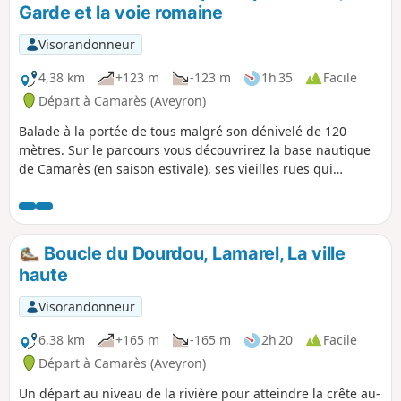
pause dans une jasse restaurée, la
Garde et la voie romaine
traversée d’un hameau typique (vente
directe de fromage traditionnel de
Visorandonneur
brebis) et le retour à Murat par le
Castelas et son bourg ancien.
4,38 km
+123 m
-123 m
1h 35
Facile
Départ à Camarès (Aveyron)
Balade à la portée de tous malgré son dénivelé de 120
mètres. Sur le parcours vous découvrirez la base nautique
de Camarès (en saison estivale), ses vieilles rues qui
montent à l'ancien château, sa Vierge monumentale, ses
panoramas sur le village et ceux d'alentour.
Boucle du Dourdou, Lamarel, La ville
haute
Visorandonneur
6,38 km
+165 m
-165 m
2h 20
Facile
Départ à Camarès (Aveyron)
Un départ au niveau de la rivière pour atteindre la crête au-