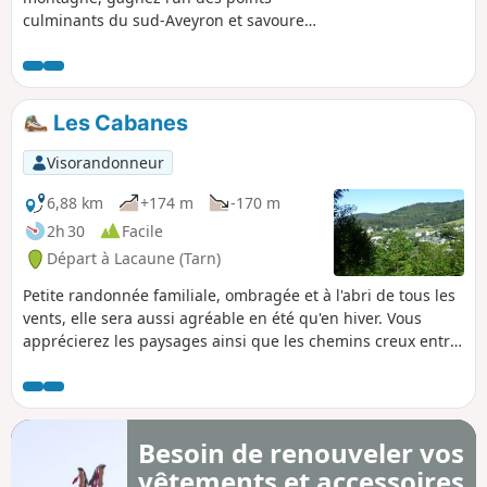
culminants du sud-Aveyron et savourez
une vue à 360° sur les monts dOrb, de
Lacaune et, par temps clair, sur les
Pyrénées Depuis Saint-Méen, lieu de
pèlerinage et berceau de la source du
Les Cabanes
Rance, rejoignez le sommet du
Merdelou (1 100m) à travers un paysage
Visorandonneur
de taillis, de forêts et de pelouses
d’altitude. Juste récompense de vos
6,88 km
+174 m
-170 m
efforts : un panorama de toute beauté
2h 30
Facile
qui s’étend jusqu’aux hauts plateaux de
Départ à Lacaune (Tarn)
l’Espinouse et du Somail, table
d’orientation à l’appui !
Petite randonnée familiale, ombragée et à l'abri de tous les
vents, elle sera aussi agréable en été qu'en hiver. Vous
apprécierez les paysages ainsi que les chemins creux entre
noisetiers et houx.
Besoin de renouveler vos
vêtements et accessoires