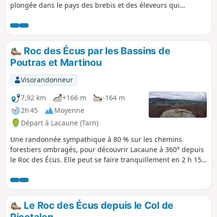
plongée dans le pays des brebis et des éleveurs qui
travaillent pour fournir le lait aux fromageries.
Roc des Écus par les Bassins de
Poutras et Martinou
Visorandonneur
7,92 km
+166 m
-164 m
2h 45
Moyenne
Départ à Lacaune (Tarn)
Une randonnée sympathique à 80 % sur les chemins
forestiers ombragés, pour découvrir Lacaune à 360° depuis
le Roc des Écus. Elle peut se faire tranquillement en 2 h 15
en famille, les montées étant douces.
Le Roc des Écus depuis le Col de
Picotalen