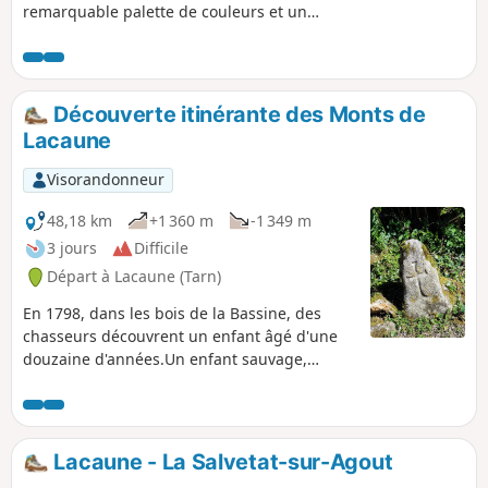
remarquable palette de couleurs et un
régal pour les randonneurs.
Découverte itinérante des Monts de
Lacaune
Visorandonneur
48,18 km
+1 360 m
-1 349 m
3 jours
Difficile
Départ à Lacaune (Tarn)
En 1798, dans les bois de la Bassine, des
chasseurs découvrent un enfant âgé d'une
douzaine d'années.Un enfant sauvage,
auquel François Truffaut lui consacrera un
film éponyme. Partez à la découverte d'un
pays tout en contraste, immergez-vous dans
la nature sauvage en suivant les
Lacaune - La Salvetat-sur-Agout
vagabondages de l'enfant sauvage.Ce périple