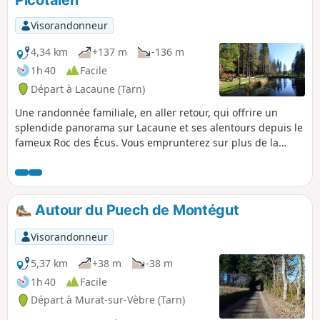
Visorandonneur
4,34 km
+137 m
-136 m
1h 40
Facile
Départ à Lacaune (Tarn)
Une randonnée familiale, en aller retour, qui offrire un
splendide panorama sur Lacaune et ses alentours depuis le
fameux Roc des Écus. Vous emprunterez sur plus de la
moitié une large piste forestière et ensuite un beau sentier
sans aucune difficulté, quasiment ombragé tout du long.
Autour du Puech de Montégut
Visorandonneur
5,37 km
+38 m
-38 m
1h 40
Facile
Départ à Murat-sur-Vèbre (Tarn)