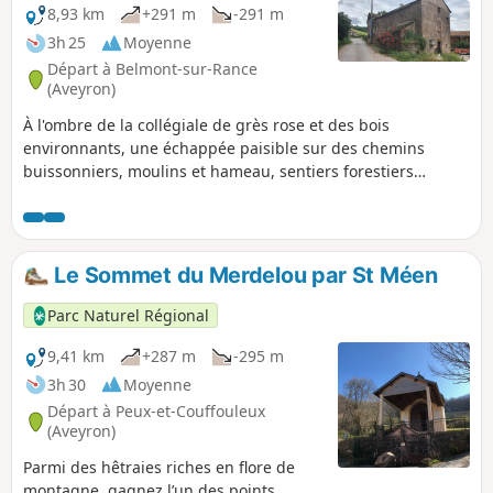
8,93 km
+291 m
-291 m
3h 25
Moyenne
Départ à Belmont-sur-Rance
(Aveyron)
À l'ombre de la collégiale de grès rose et des bois
environnants, une échappée paisible sur des chemins
buissonniers, moulins et hameau, sentiers forestiers
s'égrènent au fil de la rivière Rance. Balisage Jaune et un
passage à gué sur le Rance . À éviter en période de fortes
pluie, sinon on passe à l'aise en se déchaussant.
Le Sommet du Merdelou par St Méen
Parc Naturel Régional
9,41 km
+287 m
-295 m
3h 30
Moyenne
Départ à Peux-et-Couffouleux
(Aveyron)
Parmi des hêtraies riches en flore de
montagne, gagnez l’un des points