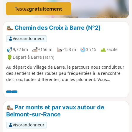
Testez
gratuitement
Chemin des Croix à Barre (N°2)
Visorandonneur
9,72 km
+156 m
-153 m
3h 15
Facile
Départ à Barre (Tarn)
Au départ du village de Barre, le parcours nous conduit sur
des sentiers et des routes peu fréquentées à la rencontre
de croix, toutes différentes, qui les jalonnent. Vous
découvrirez des points de vue sur les vallées et les monts
qui contournent la commune.
Par monts et par vaux autour de
Belmont-sur-Rance
Visorandonneur