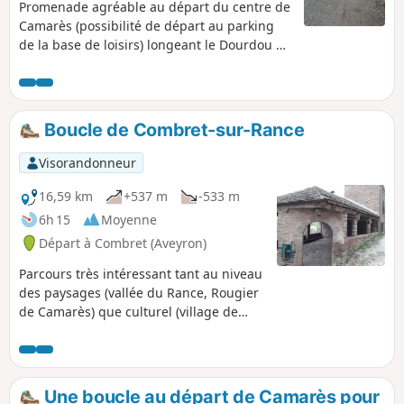
Promenade agréable au départ du centre de
Camarès (possibilité de départ au parking
de la base de loisirs) longeant le Dourdou et
passage par Camarès "Ville haute", les
ruines de l'ancienne citée fortifiée, le
château en cours de réhabilitation, la
roseraie, et profitez de la vue panoramique
Boucle de Combret-sur-Rance
depuis l'ancien clocher.
Visorandonneur
16,59 km
+537 m
-533 m
6h 15
Moyenne
Départ à Combret (Aveyron)
Parcours très intéressant tant au niveau
des paysages (vallée du Rance, Rougier
de Camarès) que culturel (village de
Combret, Notre-Dame d'Orient,
nombreuses croix). Quelques portions
sur route que la magnificence des petits
sentiers et la beauté des paysages font
Une boucle au départ de Camarès pour