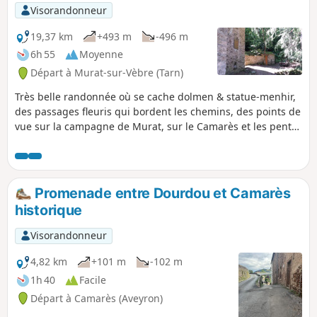
Visorandonneur
19,37 km
+493 m
-496 m
6h 55
Moyenne
Départ à Murat-sur-Vèbre (Tarn)
Très belle randonnée où se cache dolmen & statue-menhir,
des passages fleuris qui bordent les chemins, des points de
vue sur la campagne de Murat, sur le Camarès et les pentes
de l'Espinouse. Ce circuit emprunte en partie l'antique
chemin romain devenue au Moyen-Âge la Voie Tolosane, le
chemin d'Arles à Saint-Jacques.
Promenade entre Dourdou et Camarès
historique
Visorandonneur
4,82 km
+101 m
-102 m
1h 40
Facile
Départ à Camarès (Aveyron)