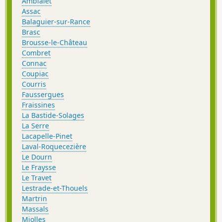
Ambialet
Assac
Balaguier-sur-Rance
Brasc
Brousse-le-Château
Combret
Connac
Coupiac
Courris
Faussergues
Fraissines
La Bastide-Solages
La Serre
Lacapelle-Pinet
Laval-Roquecezière
Le Dourn
Le Fraysse
Le Travet
Lestrade-et-Thouels
Martrin
Massals
Miolles