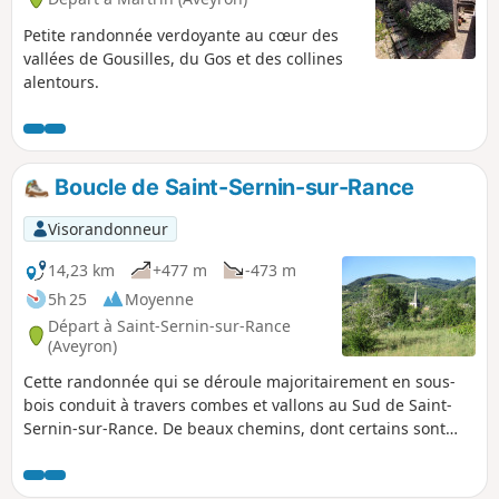
sèches, c’est un patrimoine insoupçonné
qui se dévoile à vos yeux
Petite randonnée verdoyante au cœur des
vallées de Gousilles, du Gos et des collines
alentours.
Boucle de Saint-Sernin-sur-Rance
Visorandonneur
14,23 km
+477 m
-473 m
5h 25
Moyenne
Départ à Saint-Sernin-sur-Rance
(Aveyron)
Cette randonnée qui se déroule majoritairement en sous-
bois conduit à travers combes et vallons au Sud de Saint-
Sernin-sur-Rance. De beaux chemins, dont certains sont
oubliés où très peu fréquentés et ajoutent une petite
touche sauvage fort agréable. Un grand bol d'air au calme
absolu dans une nature préservée sans oublier les deux