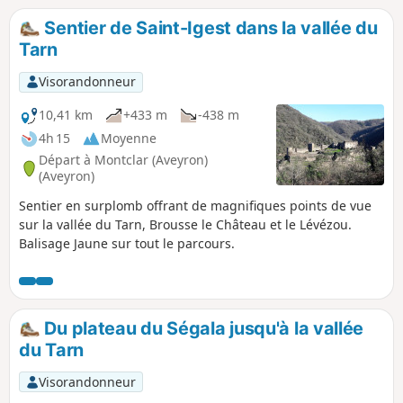
statues menhirs de Pousthomy qui rajoutent un intérêt
Sentier de Saint-Igest dans la vallée du
historique à ce circuit.
Tarn
Visorandonneur
10,41 km
+433 m
-438 m
4h 15
Moyenne
Départ à Montclar (Aveyron)
(Aveyron)
Sentier en surplomb offrant de magnifiques points de vue
sur la vallée du Tarn, Brousse le Château et le Lévézou.
Balisage Jaune sur tout le parcours.
Du plateau du Ségala jusqu'à la vallée
du Tarn
Visorandonneur