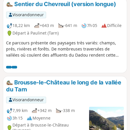
Sentier du Chevreuil (version longue)
Visorandonneur
18,22 km
+643 m
-641 m
7h 05
Difficile
Départ à Paulinet (Tarn)
Ce parcours présente des paysages très variés: champs,
prés, rivières et forêts. De nombreuses traversées de
vallées où coulent des affluents du Dadou rendent cette
randonnée assez physique. Les villages sur les sommets,
les crêtes ou les fonds de vallée témoignent d'une activité
agricole et d'élevage encore active au milieu d'une nature
préservée. C'est l'agrégation du Chemin des Bergers au
Brousse-le-Château le long de la vallée
Nord plus le Sentier du Chevreuil au Sud, déjà décrit dans
du Tarn
Visorando avec retour par le GR® 36.
Visorandonneur
7,99 km
+342 m
-338 m
3h 15
Moyenne
Départ à Brousse-le-Château