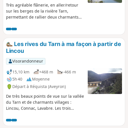
Très agréable flânerie, en aller/retour
sur les berges de la rivière Tarn,
permettant de rallier deux charmants
villages: Lincou et Brousse-le-Château.
Ce dernier est classé parmi les "Plus
Beaux Villages de France".
Les rives du Tarn à ma façon à partir de
Lincou
Visorandonneur
15,10 km
+468 m
-466 m
5h 40
Moyenne
Départ à Réquista (Aveyron)
De très beaux points de vue sur la vallée
du Tarn et de charmants villages :
Lincou, Connac, Lavabre. Les trois
derniers kilomètres sont une flânerie
très agréable longeant le Tarn. De très
belles croix de pierre tout au long du