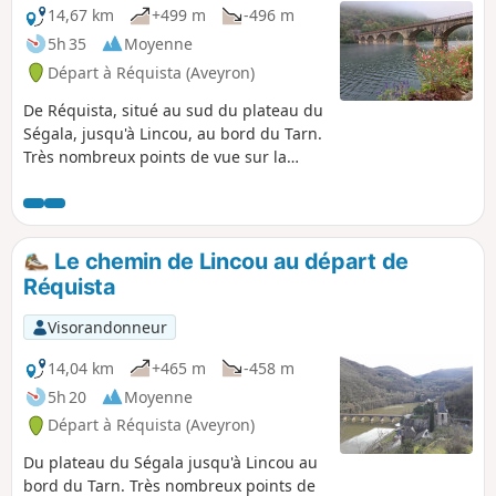
14,67 km
+499 m
-496 m
5h 35
Moyenne
Départ à Réquista (Aveyron)
De Réquista, situé au sud du plateau du
Ségala, jusqu'à Lincou, au bord du Tarn.
Très nombreux points de vue sur la
vallée du Tarn et la campagne
réquistanaise, terre d'élevage,
notamment de la brebis Lacaune dont le
lait sert à la fabrication du Roquefort.
Le chemin de Lincou au départ de
Réquista
Visorandonneur
14,04 km
+465 m
-458 m
5h 20
Moyenne
Départ à Réquista (Aveyron)
Du plateau du Ségala jusqu'à Lincou au
bord du Tarn. Très nombreux points de