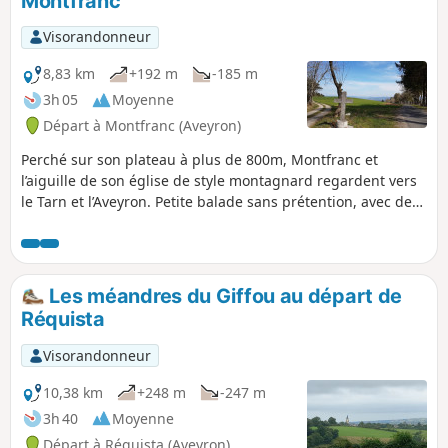
Montfranc
Visorandonneur
8,83 km
+192 m
-185 m
3h 05
Moyenne
Départ à Montfranc (Aveyron)
Perché sur son plateau à plus de 800m, Montfranc et
l’aiguille de son église de style montagnard regardent vers
le Tarn et l’Aveyron. Petite balade sans prétention, avec des
beaux sentiers et des points de vues sur les Monts de
Lacaune.
Les méandres du Giffou au départ de
Réquista
Visorandonneur
10,38 km
+248 m
-247 m
3h 40
Moyenne
Départ à Réquista (Aveyron)