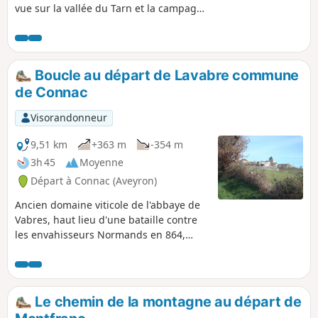
vue sur la vallée du Tarn et la campagne
réquistanaise, terre d'élevage de la
brebis Lacaune dont le lait sert à la
fabrication du Roquefort.
Boucle au départ de Lavabre commune
de Connac
Visorandonneur
9,51 km
+363 m
-354 m
3h 45
Moyenne
Départ à Connac (Aveyron)
Ancien domaine viticole de l'abbaye de
Vabres, haut lieu d'une bataille contre
les envahisseurs Normands en 864,
vous démarrez cette randonnée au
hameau de Lavabre, où subsiste une
ancienne grange Templière.
Le chemin de la montagne au départ de