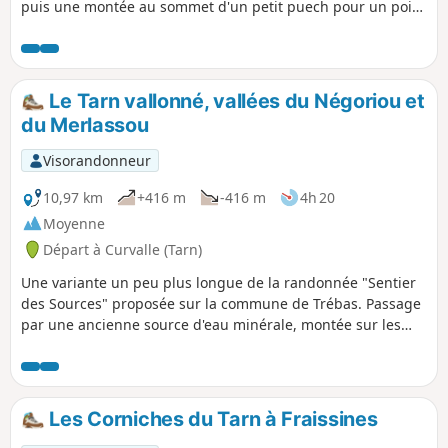
puis une montée au sommet d'un petit puech pour un point
de vue sur la vallée du Tarn.
Le Tarn vallonné, vallées du Négoriou et
du Merlassou
Visorandonneur
10,97 km
+416 m
-416 m
4h 20
Moyenne
Départ à Curvalle (Tarn)
Une variante un peu plus longue de la randonnée "Sentier
des Sources" proposée sur la commune de Trébas. Passage
par une ancienne source d'eau minérale, montée sur les
hauteurs pour un point de vue sur la vallée du Tarn. Le
circuit démarre de Villeneuve, ce qui permet d'emprunter le
pont sur la rivière.
Les Corniches du Tarn à Fraissines