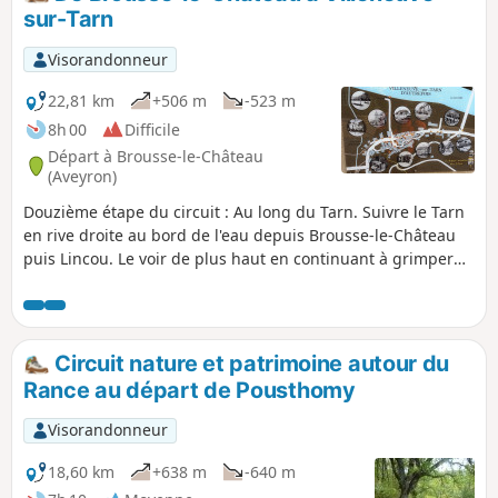
sur-Tarn
Visorandonneur
22,81 km
+506 m
-523 m
8h 00
Difficile
Départ à Brousse-le-Château
(Aveyron)
Douzième étape du circuit : Au long du Tarn. Suivre le Tarn
en rive droite au bord de l'eau depuis Brousse-le-Château
puis Lincou. Le voir de plus haut en continuant à grimper
par des hameaux endormis pour redescendre après le 4e
barrage des raspes, celui de la Croux, et se reposer en rive
gauche à Villeneuve-sur-Tarn (Curvalle).
Circuit nature et patrimoine autour du
Rance au départ de Pousthomy
Visorandonneur
18,60 km
+638 m
-640 m