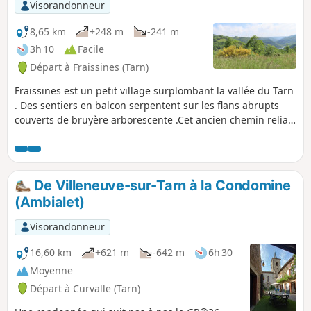
Visorandonneur
8,65 km
+248 m
-241 m
3h 10
Facile
Départ à Fraissines (Tarn)
Fraissines est un petit village surplombant la vallée du Tarn
. Des sentiers en balcon serpentent sur les flans abrupts
couverts de bruyère arborescente .Cet ancien chemin reliait
autrefois le village de Trébas à celui de Combradet. Des
points de vue sur la vallée du Tarn et de l'Aveyron, source,
cascade, végétation abondante et variée agrémentent ce
joli parcours . Balisage Jaune.
De Villeneuve-sur-Tarn à la Condomine
(Ambialet)
Visorandonneur
16,60 km
+621 m
-642 m
6h 30
Moyenne
Départ à Curvalle (Tarn)