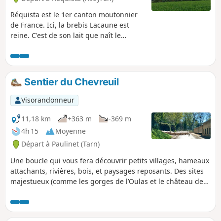
Réquista est le 1er canton moutonnier
de France. Ici, la brebis Lacaune est
reine. C'est de son lait que naît le
célèbre Roquefort. Et c'est d'ailleurs ici,
à Réquista, que se situe la laiterie
Société où sont fabriqués les fromages
qui partiront ensuite dans les caves de
Sentier du Chevreuil
Roquefort pour y être affinés. Chaque
année, le 1er week-end de juin, est
Visorandonneur
organisée la fête de la brebis :
randonnée, repas, animations de rue,
11,18 km
+363 m
-369 m
bal... etc.
4h 15
Moyenne
Départ à Paulinet (Tarn)
Une boucle qui vous fera découvrir petits villages, hameaux
attachants, rivières, bois, et paysages reposants. Des sites
majestueux (comme les gorges de l’Oulas et le château de
Paulin ou le vallon aux trois rivières de Saint-Jean de
Jeannes) peuvent compléter la journée. C'est le pays des
brebis qui fournissent le lait pour Roquefort.