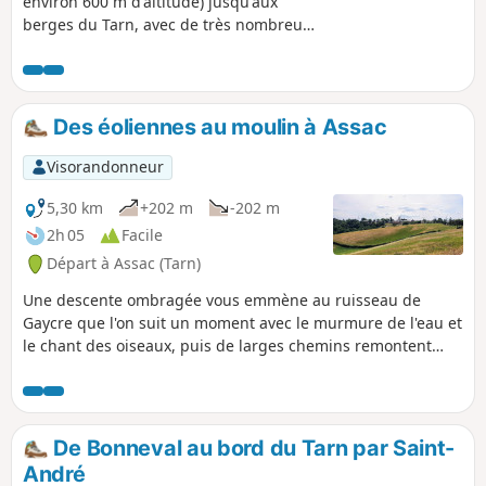
environ 600 m d'altitude) jusqu'aux
berges du Tarn, avec de très nombreux
points de vue sur la rivière, les villages
et le versant sud de la vallée du Tarn. Le
sens a été inversé par rapport à une
précédente publication afin d'avoir la
Des éoliennes au moulin à Assac
plus forte pente en descente et ainsi
faciliter le cheminement.
Visorandonneur
5,30 km
+202 m
-202 m
2h 05
Facile
Départ à Assac (Tarn)
Une descente ombragée vous emmène au ruisseau de
Gaycre que l'on suit un moment avec le murmure de l'eau et
le chant des oiseaux, puis de larges chemins remontent
jusqu'au plateau d'Assac. Balisage Jaune
De Bonneval au bord du Tarn par Saint-
André