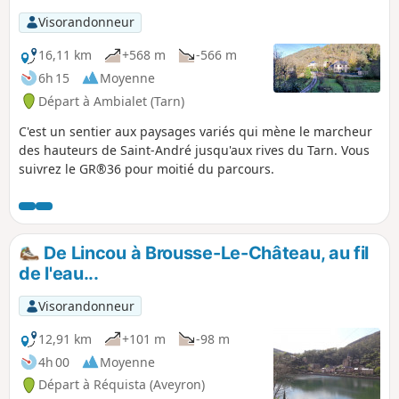
Visorandonneur
16,11 km
+568 m
-566 m
6h 15
Moyenne
Départ à Ambialet (Tarn)
C'est un sentier aux paysages variés qui mène le marcheur
des hauteurs de Saint-André jusqu'aux rives du Tarn. Vous
suivrez le GR®36 pour moitié du parcours.
De Lincou à Brousse-Le-Château, au fil
de l'eau...
Visorandonneur
12,91 km
+101 m
-98 m
4h 00
Moyenne
Départ à Réquista (Aveyron)