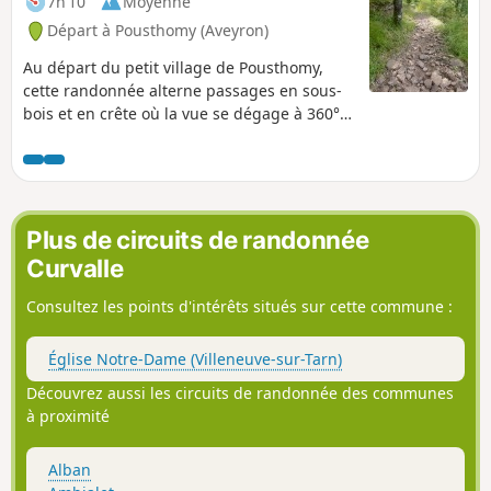
7h 10
Moyenne
Départ à Pousthomy (Aveyron)
Au départ du petit village de Pousthomy,
cette randonnée alterne passages en sous-
bois et en crête où la vue se dégage à 360°.
Côté patrimoine, le Monastère de Notre-
Dame d'Orient en début du parcours, trois
statues menhirs le long du chemin et la
visite de Combret dans son site remarquable
combleront les amateurs de belles pierres et
Plus de circuits de randonnée
constituent un complément de choix à cette
Curvalle
sortie nature.
Consultez les points d'intérêts situés sur cette commune :
Église Notre-Dame (Villeneuve-sur-Tarn)
Découvrez aussi les circuits de randonnée des communes
à proximité
Alban