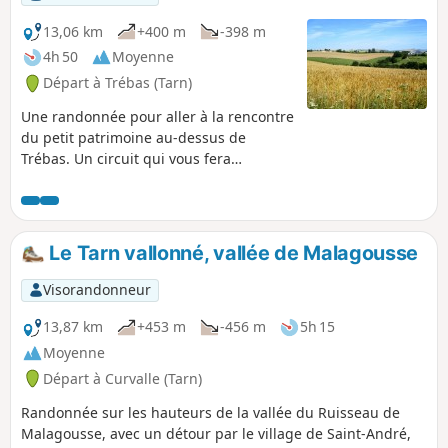
13,06 km
+400 m
-398 m
4h 50
Moyenne
Départ à Trébas (Tarn)
Une randonnée pour aller à la rencontre
du petit patrimoine au-dessus de
Trébas. Un circuit qui vous fera
cheminer entre paysages ruraux et
bosquets verdoyants.
Le Tarn vallonné, vallée de Malagousse
Visorandonneur
13,87 km
+453 m
-456 m
5h 15
Moyenne
Départ à Curvalle (Tarn)
Randonnée sur les hauteurs de la vallée du Ruisseau de
Malagousse, avec un détour par le village de Saint-André,