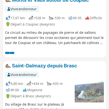
Visorandonneur
17,67 km
+528 m
-530 m
6h 35
Difficile
Départ à Coupiac (Aveyron)
Ce circuit au milieu de paysages de pierre et de vallons
permet de découvrir les croix occitanes qui jalonnent tout le
tour de Coupiac et son château. Un patchwork de collines et
de vallons tout au long du parcours émerveille le regard.
Saint-Dalmazy depuis Brasc
Visorandonneur
9,80 km
+434 m
-435 m
4h 00
Moyenne
Départ à Brasc (Aveyron)
Du village de Brasc sur le plateau (à