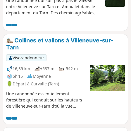
Une randonnée qui suit pas à pas le GR®36
entre Villeneuve-sur-Tarn et Ambialet dans le
département du Tarn. Des chemin agréables,
en sous-bois le plus souvent, qui éloignent un
peu des rives du Tarn pour monter dans les
collines les plus à l'Est du département. On le
suit quand même de haut mais pas trop, mais
Collines et vallons à Villeneuve-sur-
on pourra s'y baigner en fin d'étape à la plage
Tarn
de la Condamine, à deux pas d'Ambialet.
Visorandonneur
16,39 km
+537 m
-542 m
6h 15
Moyenne
Départ à Curvalle (Tarn)
Une randonnée essentiellement
forestière qui conduit sur les hauteurs
de Villeneuve-sur-Tarn d'où la vue
s'étend sur les collines avoisinantes et
sur la vallée du Tarn. Petits vallons et
ruisseaux rafraîchissants sont
également au programme de ce circuit