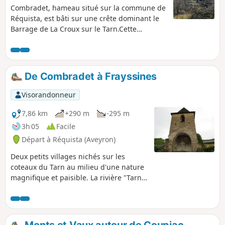
Combradet, hameau situé sur la commune de
Réquista, est bâti sur une crête dominant le
Barrage de La Croux sur le Tarn.Cette
randonnée en boucle offre de très nombreux
points de vue sur la vallée du Tarn.
De Combradet à Frayssines
Visorandonneur
7,86 km
+290 m
-295 m
3h 05
Facile
Départ à Réquista (Aveyron)
Deux petits villages nichés sur les
coteaux du Tarn au milieu d'une nature
magnifique et paisible. La rivière "Tarn"
qui serpente dans la vallée, des
chemins bordés de petits murets de
pierres sèches qui reliaient autrefois les
deux villages sont remplis d'histoire .
Monts et Vaux autour de Coupiac