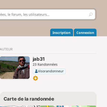
R
e
c
h
e
Inscription
Connexion
r
c
h
AUTEUR
e
r
jab31
23 Randonnées
Visorandonneur
Carte de la randonnée