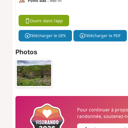
Point bas :
486 m
Ouvrir dans l'app
Télécharger le GPX
Télécharger le PDF
Photos
Pour continuer à prop
randonnée, soutenez-no