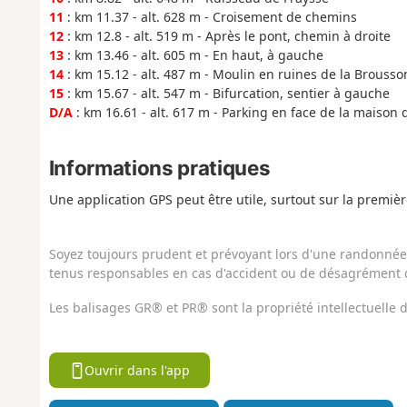
11
: km 11.37 - alt. 628 m - Croisement de chemins
12
: km 12.8 - alt. 519 m - Après le pont, chemin à droite
13
: km 13.46 - alt. 605 m - En haut, à gauche
14
: km 15.12 - alt. 487 m - Moulin en ruines de la Brousso
15
: km 15.67 - alt. 547 m - Bifurcation, sentier à gauche
D/A
: km 16.61 - alt. 617 m - Parking en face de la maison d
Informations pratiques
Une application GPS peut être utile, surtout sur la premiè
Soyez toujours prudent et prévoyant lors d'une randonnée. 
tenus responsables en cas d'accident ou de désagrément q
Les balisages GR® et PR® sont la propriété intellectuelle
Ouvrir dans l'app