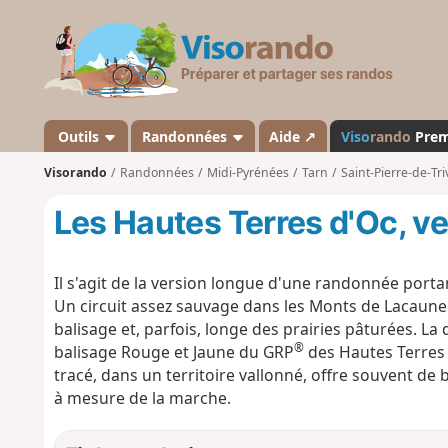
V
i
s
o
r
a
Outils
Randonnées
Aide ↗
Viso
rando
Pre
n
Visorando
Randonnées
Midi-Pyrénées
Tarn
Saint-Pierre-de-Tri
d
o
Les Hautes Terres d'Oc, v
Il s'agit de la version longue d'une randonnée po
Un circuit assez sauvage dans les Monts de Lacaune. 
balisage et, parfois, longe des prairies pâturées. L
®
balisage Rouge et Jaune du GRP
des Hautes Terres 
tracé, dans un territoire vallonné, offre souvent de 
à mesure de la marche.