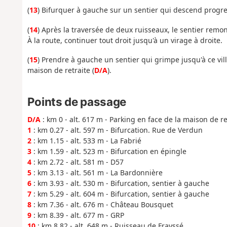
(
13
) Bifurquer à gauche sur un sentier qui descend progre
(
14
) Après la traversée de deux ruisseaux, le sentier remont
À la route, continuer tout droit jusqu'à un virage à droite.
(
15
) Prendre à gauche un sentier qui grimpe jusqu'à ce villa
maison de retraite (
D/A
).
Points de passage
D/A
: km 0 - alt. 617 m - Parking en face de la maison de re
1
: km 0.27 - alt. 597 m - Bifurcation. Rue de Verdun
2
: km 1.15 - alt. 533 m - La Fabrié
3
: km 1.59 - alt. 523 m - Bifurcation en épingle
4
: km 2.72 - alt. 581 m - D57
5
: km 3.13 - alt. 561 m - La Bardonnière
6
: km 3.93 - alt. 530 m - Bifurcation, sentier à gauche
7
: km 5.29 - alt. 604 m - Bifurcation, sentier à gauche
8
: km 7.36 - alt. 676 m - Château Bousquet
9
: km 8.39 - alt. 677 m - GRP
10
: km 8.82 - alt. 648 m - Ruisseau de Frayssé