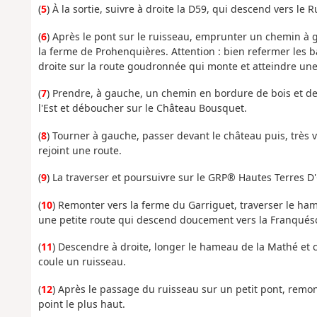
(
5
) À la sortie, suivre à droite la D59, qui descend vers le
(
6
) Après le pont sur le ruisseau, emprunter un chemin à
la ferme de Prohenquières. Attention : bien refermer les b
droite sur la route goudronnée qui monte et atteindre une
(
7
) Prendre, à gauche, un chemin en bordure de bois et de 
l'Est et déboucher sur le Château Bousquet.
(
8
) Tourner à gauche, passer devant le château puis, très 
rejoint une route.
(
9
) La traverser et poursuivre sur le GRP® Hautes Terres D
(
10
) Remonter vers la ferme du Garriguet, traverser le h
une petite route qui descend doucement vers la Franquéso 
(
11
) Descendre à droite, longer le hameau de la Mathé et c
coule un ruisseau.
(
12
) Après le passage du ruisseau sur un petit pont, remont
point le plus haut.