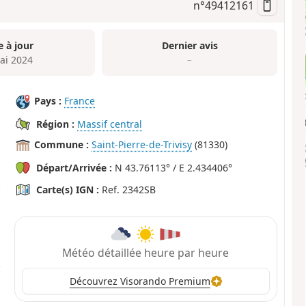
n°
49412161
e à jour
Dernier avis
ai 2024
–
Pays :
France
Région :
Massif central
Commune :
Saint-Pierre-de-Trivisy
(81330)
Départ/Arrivée :
N 43.76113° / E 2.434406°
Carte(s) IGN :
Ref. 2342SB
Météo détaillée heure par heure
Découvrez Visorando Premium