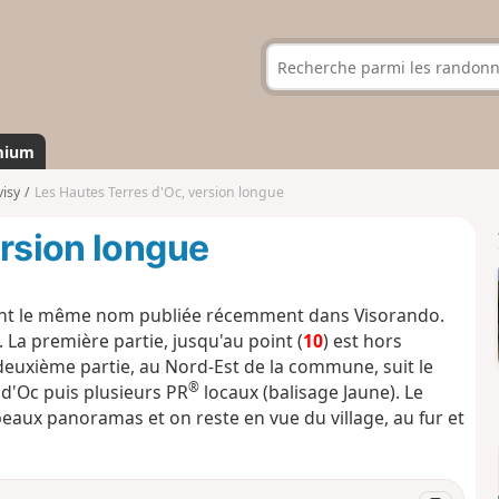
mium
visy
Les Hautes Terres d'Oc, version longue
ersion longue
rtant le même nom publiée récemment dans Visorando.
La première partie, jusqu'au point (
10
) est hors
a deuxième partie, au Nord-Est de la commune, suit le
®
d'Oc puis plusieurs PR
locaux (balisage Jaune). Le
beaux panoramas et on reste en vue du village, au fur et