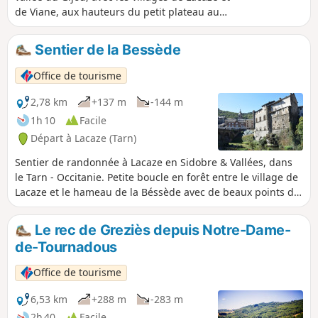
de Viane, aux hauteurs du petit plateau au
dessus de Carayon, d'où la vue porte
jusqu'aux Pyrénées, par temps clair. Une
Sentier de la Bessède
petite incursion dans la 2ème guerre
mondiale avec les deux monuments avant le
Office de tourisme
Sucail complète agréablement cette belle
journée.
2,78 km
+137 m
-144 m
1h 10
Facile
Départ à Lacaze (Tarn)
Sentier de randonnée à Lacaze en Sidobre & Vallées, dans
le Tarn - Occitanie. Petite boucle en forêt entre le village de
Lacaze et le hameau de la Béssède avec de beaux points de
vue. Lors de cette petite balade, vous découvrirez le village
de Lacaze et son riche patrimoine. Vous serez charmé par
Le rec de Greziès depuis Notre-Dame-
son château Renaissance, inscrit aux monuments
de-Tournadous
historiques et aménagé en centre d'expositions culturelles
(expositions d'avril à octobre) ainsi que par sa fontaine du
Office de tourisme
XVIIe siècle. Sorti du village, le circuit vous mènera en forêt
où vous pourrez rejoindre par les pistes et les chemins
6,53 km
+288 m
-283 m
creux, le hameau de la Bessède qui domine la vallée. Que
2h 40
Facile