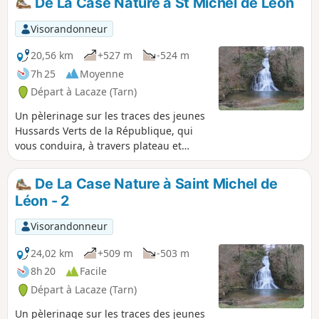
De La Case Nature à St Michel de Léon
Visorandonneur
20,56 km
+527 m
-524 m
7h 25
Moyenne
Départ à Lacaze (Tarn)
Un pèlerinage sur les traces des jeunes
Hussards Verts de la République, qui
vous conduira, à travers plateau et
vallée du Dadou, jusqu'à Saint-Michel-
de-Léon, véritable havre de paix où vous
De La Case Nature à Saint Michel de
pourrez vous rafraîchir dans les eaux de
Léon - 2
sa cascade du "saut de la truite".
Visorandonneur
24,02 km
+509 m
-503 m
8h 20
Facile
Départ à Lacaze (Tarn)
Un pèlerinage sur les traces des jeunes