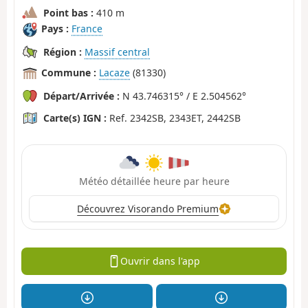
Point bas :
410 m
Pays :
France
Région :
Massif central
Commune :
Lacaze
(81330)
Départ/Arrivée :
N 43.746315° / E 2.504562°
Carte(s) IGN :
Ref. 2342SB, 2343ET, 2442SB
Météo détaillée heure par heure
Découvrez Visorando Premium
Ouvrir dans l'app