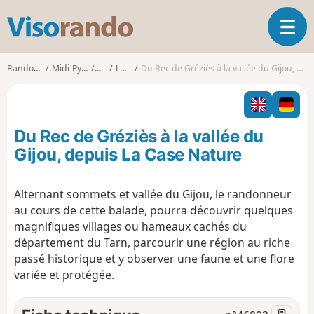
V
O
i
u
s
v
o
Randonnées
Midi-Pyrénées
Tarn
Lacaze
Du Rec de Gréziès à la vallée du Gijou, depuis La Case Nature
r
r
i
a
r
n
l
d
Du Rec de Gréziès à la vallée du
a
o
n
Gijou, depuis La Case Nature
a
v
Alternant sommets et vallée du Gijou, le randonneur
i
au cours de cette balade, pourra découvrir quelques
g
a
magnifiques villages ou hameaux cachés du
t
département du Tarn, parcourir une région au riche
i
passé historique et y observer une faune et une flore
o
variée et protégée.
n