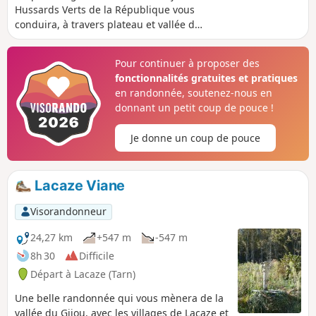
Hussards Verts de la République vous
conduira, à travers plateau et vallée du
Dadou, jusqu'à Saint-Michel-de-Léon,
véritable havre de paix où vous pourrez
Pour continuer à proposer des
vous rafraîchir dans les eaux de sa
fonctionnalités gratuites et pratiques
cascade du "Saut de la Truite".
en randonnée, soutenez-nous en
donnant un petit coup de pouce !
Je donne un coup de pouce
Lacaze Viane
Visorandonneur
24,27 km
+547 m
-547 m
8h 30
Difficile
Départ à Lacaze (Tarn)
Une belle randonnée qui vous mènera de la
vallée du Gijou, avec les villages de Lacaze et