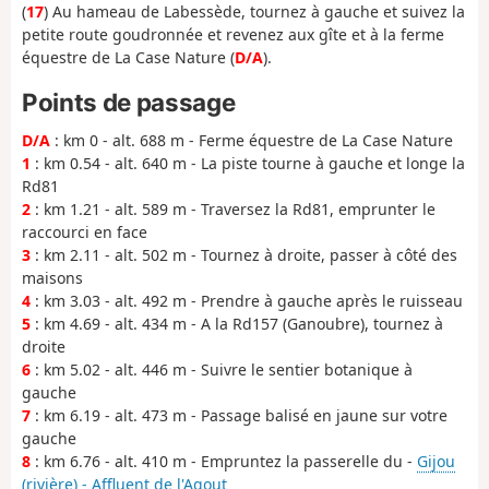
(
17
) Au hameau de Labessède, tournez à gauche et suivez la
petite route goudronnée et revenez aux gîte et à la ferme
équestre de La Case Nature (
D/A
).
Points de passage
D/A
: km 0 - alt. 688 m - Ferme équestre de La Case Nature
1
: km 0.54 - alt. 640 m - La piste tourne à gauche et longe la
Rd81
2
: km 1.21 - alt. 589 m - Traversez la Rd81, emprunter le
raccourci en face
3
: km 2.11 - alt. 502 m - Tournez à droite, passer à côté des
maisons
4
: km 3.03 - alt. 492 m - Prendre à gauche après le ruisseau
5
: km 4.69 - alt. 434 m - A la Rd157 (Ganoubre), tournez à
droite
6
: km 5.02 - alt. 446 m - Suivre le sentier botanique à
gauche
7
: km 6.19 - alt. 473 m - Passage balisé en jaune sur votre
gauche
8
: km 6.76 - alt. 410 m - Empruntez la passerelle du -
Gijou
(rivière) - Affluent de l'Agout