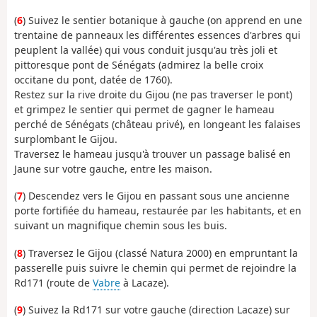
(
6
) Suivez le sentier botanique à gauche (on apprend en une
trentaine de panneaux les différentes essences d'arbres qui
peuplent la vallée) qui vous conduit jusqu'au très joli et
pittoresque pont de Sénégats (admirez la belle croix
occitane du pont, datée de 1760).
Restez sur la rive droite du Gijou (ne pas traverser le pont)
et grimpez le sentier qui permet de gagner le hameau
perché de Sénégats (château privé), en longeant les falaises
surplombant le Gijou.
Traversez le hameau jusqu'à trouver un passage balisé en
Jaune sur votre gauche, entre les maison.
(
7
) Descendez vers le Gijou en passant sous une ancienne
porte fortifiée du hameau, restaurée par les habitants, et en
suivant un magnifique chemin sous les buis.
(
8
) Traversez le Gijou (classé Natura 2000) en empruntant la
passerelle puis suivre le chemin qui permet de rejoindre la
Rd171 (route de
Vabre
à Lacaze).
(
9
) Suivez la Rd171 sur votre gauche (direction Lacaze) sur