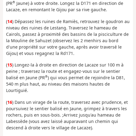
®
(PR
Jaune) à votre droite. Longez la D171 en direction de
Lacaze, en remontant le Gijou par sa rive gauche.
(
14
) Dépassez les ruines de Ramiès, retrouvez le goudron au
niveau des ruines de Lestang. Traversez le hameau de
Cairols, passez à proximité des bassins de la pisciculture de
la Mouline de Sahuzet (observez les 2 menhirs au bord
d'une propriété sur votre gauche, après avoir traversé le
Gijou) et vous regagnez la Rd171.
(
15
) Longez-la à droite en direction de Lacaze sur 100 m à
peine ; traversez la route et engagez-vous sur le sentier
®
balisé en Jaune (PR
) qui vous permet de rejoindre la D81,
540 m plus haut, au niveau des maisons hautes de
Lourtiguié.
(
16
) Dans un virage de la route, traversez avec prudence, et
poursuivez le sentier balisé en Jaune, grimpez à travers les
rochers, puis en sous-bois. ;Arrivez jusqu'au hameau de
Labessède (vous avez laissé auparavant un chemin qui
descend à droite vers le village de Lacaze).