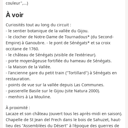
couleur",...)
À voir
Curiosités tout au long du circuit :
- le sentier botanique de la vallée du Gijou.
- le clocher de Notre-Dame de Tournadous* (du Second-
Empire) à Ganoubre. - le pont de Sénégats* et sa croix
occitane de 1760.
- le château de Sénégats (visible de l'extérieur).
- porte moyenâgeuse fortifiée du hameau de Sénégats.
- la Maison de la Vallée.
- l'ancienne gare du petit train ("Tortillard") à Sénégats en
restauration.
- points de vue sur la vallée depuis Las Communes.
- passerelle Basile sur le Gijou (site Natura 2000).
- menhirs à La Mouline.
À proximité :
Lacaze et son château (ouvert tous les après-midi en saison).
Chapelle de St Jean del Frech dans le bois de Sahuzet, haut-
lieu des "Assemblées du Désert" à l'époque des guerres de