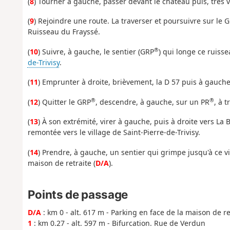
(
8
) Tourner à gauche, passer devant le château puis, très 
(
9
) Rejoindre une route. La traverser et poursuivre sur le 
Ruisseau du Frayssé.
®
(
10
) Suivre, à gauche, le sentier (GRP
) qui longe ce ruisse
de-Trivisy
.
(
11
) Emprunter à droite, brièvement, la D 57 puis à gauch
®
®
(
12
) Quitter le GRP
, descendre, à gauche, sur un PR
, à t
(
13
) À son extrémité, virer à gauche, puis à droite vers La
remontée vers le village de Saint-Pierre-de-Trivisy.
(
14
) Prendre, à gauche, un sentier qui grimpe jusqu'à ce vil
maison de retraite (
D/A
).
Points de passage
D/A
: km 0 - alt. 617 m - Parking en face de la maison de re
1
: km 0.27 - alt. 597 m - Bifurcation. Rue de Verdun