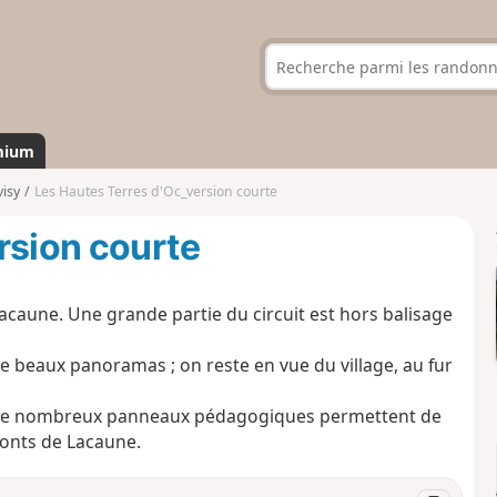
mium
visy
Les Hautes Terres d'Oc_version courte
rsion courte
caune. Une grande partie du circuit est hors balisage
de beaux panoramas ; on reste en vue du village, au fur
ac, de nombreux panneaux pédagogiques permettent de
Monts de Lacaune.