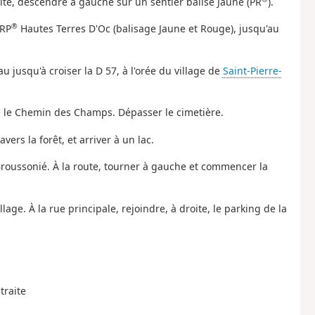
vite, descendre à gauche sur un sentier balisé Jaune (PR
).
®
GRP
Hautes Terres D'Oc (balisage Jaune et Rouge), jusqu'au
au jusqu'à croiser la D 57, à l'orée du village de
Saint-Pierre-
e le Chemin des Champs. Dépasser le cimetière.
ravers la forêt, et arriver à un lac.
 Broussonié. À la route, tourner à gauche et commencer la
lage. À la rue principale, rejoindre, à droite, le parking de la
traite