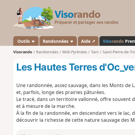
V
i
s
o
r
a
Outils
Randonnées
Aide ↗
Viso
rando
Pre
n
Visorando
Randonnées
Midi-Pyrénées
Tarn
Saint-Pierre-de-Tri
d
o
Les Hautes Terres d'Oc_ve
Une randonnée, assez sauvage, dans les Monts de La
et, parfois, longe des prairies pâturées.
Le tracé, dans un territoire vallonné, offre souvent 
et à mesure de la marche.
À la fin de la randonnée, en descendant vers le l
découvrir la richesse de cette nature sauvage des 