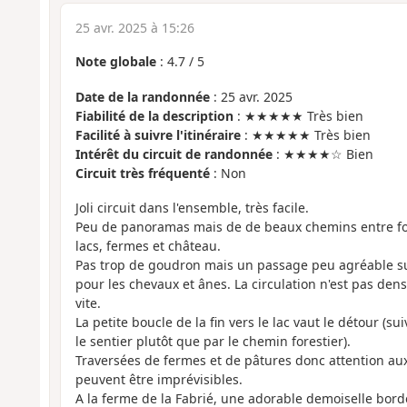
25 avr. 2025 à 15:26
Note globale
:
4.7
/
5
Date de la randonnée
: 25 avr. 2025
Fiabilité de la description
: ★★★★★ Très bien
Facilité à suivre l'itinéraire
: ★★★★★ Très bien
Intérêt du circuit de randonnée
: ★★★★☆ Bien
Circuit très fréquenté
: Non
Joli circuit dans l'ensemble, très facile.
Peu de panoramas mais de de beaux chemins entre forê
lacs, fermes et château.
Pas trop de goudron mais un passage peu agréable su
pour les chevaux et ânes. La circulation n'est pas dens
vite.
La petite boucle de la fin vers le lac vaut le détour (s
le sentier plutôt que par le chemin forestier).
Traversées de fermes et de pâtures donc attention au
peuvent être imprévisibles.
A la ferme de la Fabrié, une adorable demoiselle borde