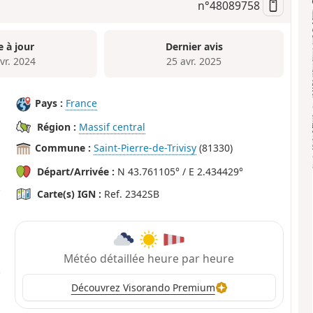
n°
48089758
e à jour
Dernier avis
vr. 2024
25 avr. 2025
Pays :
France
Région :
Massif central
Commune :
Saint-Pierre-de-Trivisy
(81330)
Départ/Arrivée :
N 43.761105° / E 2.434429°
Carte(s) IGN :
Ref. 2342SB
Météo détaillée heure par heure
Découvrez Visorando Premium