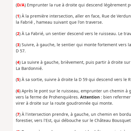
(
D/A
) Emprunter la rue à droite qui descend légèrement pui
(
1
) À la première intersection, aller en face, Rue de Verd
la Fabrié , hameau suivant que l'on traverse.
(
2
) À La Fabrié, un sentier descend vers le ruisseau. Le tra
(
3
) Suivre, à gauche, le sentier qui monte fortement vers l
D 57.
(
4
) La suivre à gauche, brièvement, puis partir à droite s
La Bardonnié.
(
5
) À sa sortie, suivre à droite la D 59 qui descend vers le
(
6
) Après le pont sur le ruisseau, emprunter un chemin à 
vers la ferme de Prohenquières.
Attention
: bien refermer
virer à droite sur la route goudronnée qui monte.
(
7
) À l'intersection prendre, à gauche, un chemin en bordu
forestier, vers l'Est, qui débouche sur le Château Bousquet