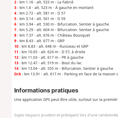
2
: km 1.16 - alt. 533 m - La Fabrié
3
: km 1.6 - alt. 523 m - À gauche en montant
4
: km 2.72 - alt. 581 m - D 57
5
: km 3.14 - alt. 561 m - D 59
6
: km 3.94 - alt. 530 m - Bifurcation. Sentier à gauche
7
: km 5.29 - alt. 604 m - Bifurcation. Sentier à gauche
8
: km 7.37 - alt. 676 m - Château Bousquet
9
: km 8.43 - alt. 677 m - GRP
10
: km 8.83 - alt. 648 m - Ruisseau et GRP
11
: km 10.65 - alt. 624 m - D 57, à droite
12
: km 11.03 - alt. 617 m - PR à gauche
13
: km 12.47 - alt. 519 m - Bout du lac
14
: km 13.04 - alt. 555 m - Bifurcation. Sentier à gauche
D/A
: km 13.91 - alt. 617 m - Parking en face de la maison d
Informations pratiques
Une application GPS peut être utile, surtout sur la premiè
Soyez toujours prudent et prévoyant lors d'une randonnée. 