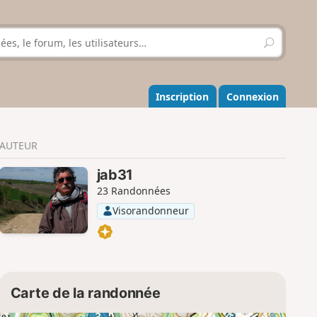
R
e
c
h
e
Inscription
Connexion
r
c
h
AUTEUR
e
r
jab31
23 Randonnées
Visorandonneur
Carte de la randonnée