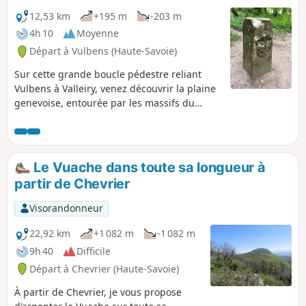
12,53 km
+195 m
-203 m
4h 10
Moyenne
Départ à Vulbens (Haute-Savoie)
Sur cette grande boucle pédestre reliant
Vulbens à Valleiry, venez découvrir la plaine
genevoise, entourée par les massifs du
Vuache et du Salève et par la Haute-Chaîne
du Jura. Puis, le long de la Vosogne, petit
affluent du Rhône, profitez des sentiers
forestiers qui longent la frontière franco-
Le Vuache dans toute sa longueur à
suisse, jadis utilisés par les douaniers.
partir de Chevrier
Patrimoine historique (bornes frontières
notamment) et mobilier d’interprétation
Visorandonneur
jalonnent votre promenade.
22,92 km
+1 082 m
-1 082 m
9h 40
Difficile
Départ à Chevrier (Haute-Savoie)
À partir de Chevrier, je vous propose