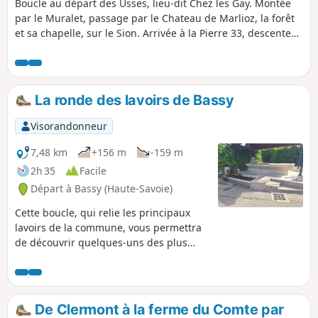
Boucle au départ des Usses, lieu-dit Chez les Gay. Montée
par le Muralet, passage par le Chateau de Marlioz, la forêt
et sa chapelle, sur le Sion. Arrivée à la Pierre 33, descente
sur Minzier, et retour par la Route de la Forêt et le Chemin
du Muralet. Balade plutôt facile même si les montées sont
assez raides, les chemins sont praticables bien que parfois
boueux.
La ronde des lavoirs de Bassy
Visorandonneur
7,48 km
+156 m
-159 m
2h 35
Facile
Départ à Bassy (Haute-Savoie)
Cette boucle, qui relie les principaux
lavoirs de la commune, vous permettra
de découvrir quelques-uns des plus
beaux panoramas de Bassy et de
Veytrens, avec des vues sur le grand
paysage agricole et la vallée du Rhône.
De Clermont à la ferme du Comte par