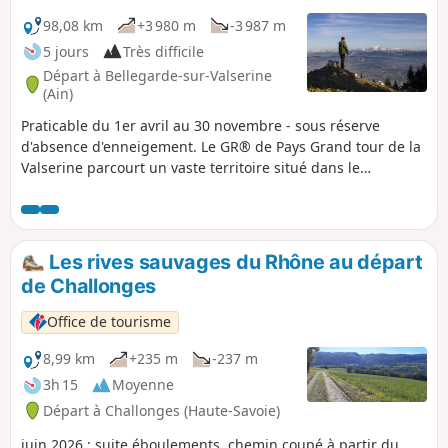
98,08 km
+3 980 m
-3 987 m
5 jours
Très difficile
Départ à Bellegarde-sur-Valserine
(Ain)
Praticable du 1er avril au 30 novembre - sous réserve
d'absence d'enneigement. Le GR® de Pays Grand tour de la
Valserine parcourt un vaste territoire situé dans le
département de l’Ain. Cet itinéraires boucle chemine dans
le parc naturel régional du Haut-Jura, en traversant les
paysages contrastés du plateau de Retord, de la vallée de la
Valserine, du pays de Gex et de la Haute Chaîne du Jura.
Les rives sauvages du Rhône au départ
Une partie du parcours traverse la Réserve Naturelle
de Challonges
Nationale de la Haute Chaîne du Jura, soumise à une
réglementation spécifique :Les chiens sont interdits, même
Office de tourisme
tenus en laisse, ainsi que le bivouac en tente.Merci de
respecter ces règles pour préserver la richesse de cet
8,99 km
+235 m
-237 m
environnement exceptionnel.
3h 15
Moyenne
Départ à Challonges (Haute-Savoie)
juin 2026 : suite éboulements, chemin coupé à partir du