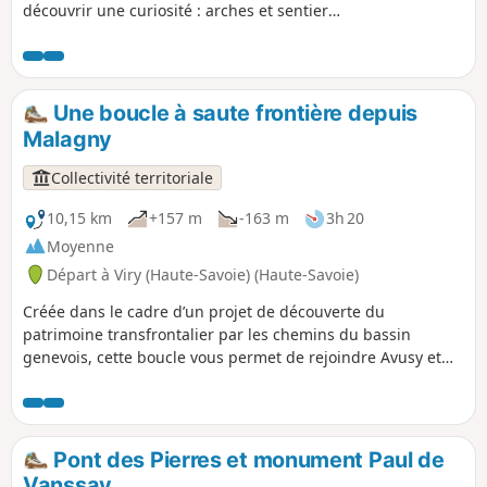
découvrir une curiosité : arches et sentier
taillé dans la roche à l'Écorche-Bœuf, puis
quelques échappées vers les Alpes en
redescendant du Col de Richemont.
Une boucle à saute frontière depuis
Malagny
Collectivité territoriale
10,15 km
+157 m
-163 m
3h 20
Moyenne
Départ à Viry (Haute-Savoie) (Haute-Savoie)
Créée dans le cadre d’un projet de découverte du
patrimoine transfrontalier par les chemins du bassin
genevois, cette boucle vous permet de rejoindre Avusy et
Sézegnin (Suisse), depuis Malagny (Viry / France). La
traversée des trois villages vous permettra de profiter d'un
patrimoine bâti encore bien préservé, avec notamment le
château de Champlong, l'église d'Avusy, les fontaines de
Pont des Pierres et monument Paul de
Sézegnin ou encore les ponts sur la Laire. Vous apprécierez
Vanssay