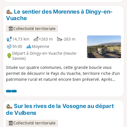
Le sentier des Morennes à Dingy-en-
Vuache
Collectivité territoriale
14,73 km
+263 m
-263 m
5h 00
Moyenne
Départ à Dingy-en-Vuache (Haute-
Savoie)
Située sur quatre communes, cette grande boucle vous
permet de découvrir le Pays du Vuache, territoire riche d’un
patrimoine rural et naturel encore bien préservé. Après
avoir traversé le Bois du Mont (Chênex) et apprécié sa
fraicheur, vous atteindrez le plateau des Longues Reisses,
où la vue panoramique s’étend de la Haute-Chaîne du Jura
aux Alpes (table d’orientation). Poursuivez ensuite votre
Sur les rives de la Vosogne au départ
promenade par le parcours botanique et rejoignez le village
de Vulbens
d'Epagny. Longez le Massif du Vuache en fin de randonnée.
Collectivité territoriale