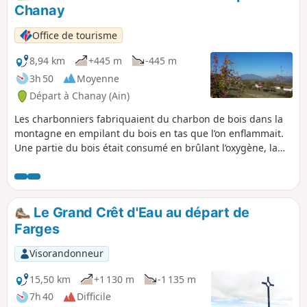
Chanay
Office de tourisme
8,94 km
+445 m
-445 m
3h 50
Moyenne
Départ à Chanay (Ain)
Les charbonniers fabriquaient du charbon de bois dans la
montagne en empilant du bois en tas que l’on enflammait.
Une partie du bois était consumé en brûlant l’oxygène, la
chaleur du bois transformait alors le reste du bois en
charbon. Cette opération était réalisée directement en forêt
au plus près de la ressource. Les forêts de la Michaille
comme de nombreuses autres forêts françaises
Le Grand Crêt d'Eau au départ de
fournissaient ce charbon utilisé jusqu’au milieu du XXe
Farges
siècle pour se chauffer et faire la cuisine.
Visorandonneur
15,50 km
+1 130 m
-1 135 m
7h 40
Difficile