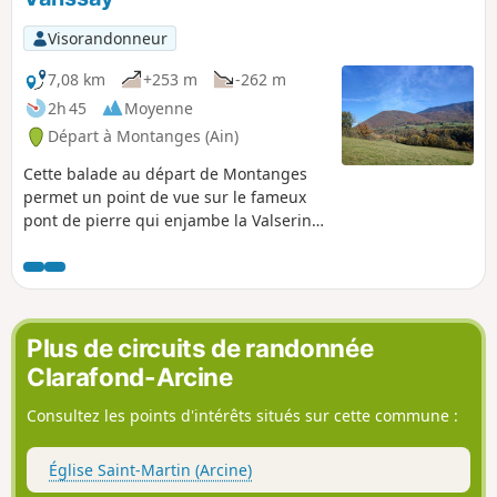
également la diversité des milieux naturels rencontrés, avec
les bois d'Humilly, le remarquable biotope protégé des
Visorandonneur
Teppes de la Repentance, les bords de la Laire et le
vignoble de la champagne genevoise.
7,08 km
+253 m
-262 m
2h 45
Moyenne
Départ à Montanges (Ain)
Cette balade au départ de Montanges
permet un point de vue sur le fameux
pont de pierre qui enjambe la Valserine
et un passage par le monument à Paul
de Vanssay, héros de la Résistance.
Plus de circuits de randonnée
Clarafond-Arcine
Consultez les points d'intérêts situés sur cette commune :
Église Saint-Martin (Arcine)