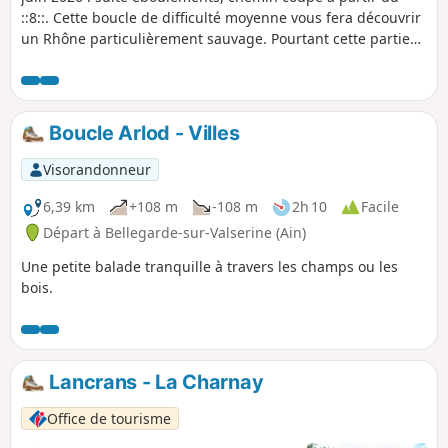
::8::. Cette boucle de difficulté moyenne vous fera découvrir
un Rhône particulièrement sauvage. Pourtant cette partie
du Rhône situé en amont de Seyssel a connu une activité
humaine de par l'extraction de l'asphalte et des pierres de
Seyssel.
Boucle Arlod - Villes
Visorandonneur
6,39 km
+108 m
-108 m
2h 10
Facile
Départ à Bellegarde-sur-Valserine (Ain)
Une petite balade tranquille à travers les champs ou les
bois.
Lancrans - La Charnay
Office de tourisme