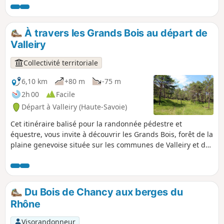
magnifique Bois aux Reynauds et profiterez de panoramas
surprenants sur les massifs environnants !
À travers les Grands Bois au départ de
Valleiry
Collectivité territoriale
6,10 km
+80 m
-75 m
2h 00
Facile
Départ à Valleiry (Haute-Savoie)
Cet itinéraire balisé pour la randonnée pédestre et
équestre, vous invite à découvrir les Grands Bois, forêt de la
plaine genevoise située sur les communes de Valleiry et de
Viry, le long de la frontière franco-suisse.
Du Bois de Chancy aux berges du
Rhône
Visorandonneur