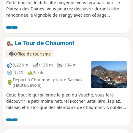
Cette boucle de difficulté moyenne vous fera parcourir le
L’itinéraire se poursuit ensuite vers les
Plateau des Daines. Vous pourrez découvrir durant cette
hauteurs du Fort supérieur, offrant un
randonnée le vignoble de Frangy avec son cépage
panorama sur la cluse du Rhône, le
emblématique : la Roussette.
Vuache et l’Étournel. La descente vers le
Fort inférieur conclut cette boucle riche
en histoire et en émotions.
Le Tour de Chaumont
Office de tourisme
3,22 km
+136 m
-134 m
1h 20
Facile
Départ à Chaumont (Haute-Savoie)
(Haute-Savoie)
Cette boucle qui sillonne le pied du Vuache, vous fera
découvrir le patrimoine naturel (Rocher Bataillard, lapiaz,
falaise) et historique des alentours de Chaumont. N'oubliez
pas de faire un aller-retour jusqu'aux ruines du Château de
Chaumont et profitez de la vue panoramique.