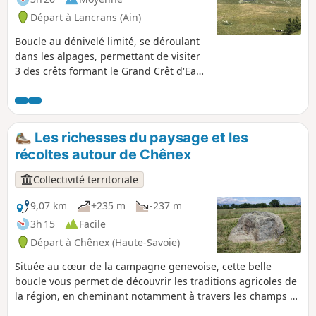
Départ à Lancrans (Ain)
Boucle au dénivelé limité, se déroulant
dans les alpages, permettant de visiter
3 des crêts formant le Grand Crêt d'Eau
(dont le point culminant) et de
bénéficier de vues imprenables sur le
Genevois et les Alpes.
Les richesses du paysage et les
récoltes autour de Chênex
Collectivité territoriale
9,07 km
+235 m
-237 m
3h 15
Facile
Départ à Chênex (Haute-Savoie)
Située au cœur de la campagne genevoise, cette belle
boucle vous permet de découvrir les traditions agricoles de
la région, en cheminant notamment à travers les champs et
les cultures de la plaine. Vous traverserez également le