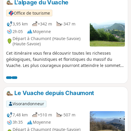
L'alpage du Vuache
Office de tourisme
3,95 km
+342 m
-347 m
2h 05
Moyenne
Départ à Chaumont (Haute-Savoie)
(Haute-Savoie)
Cet itinéraire vous fera découvrir toutes les richesses
géologiques, faunistiques et floristiques du massif du
Vuache. Les plus courageux pourront atteindre le sommet
du Vuache qui culmine à 1101 m.
Le Vuache depuis Chaumont
Visorandonneur
7,48 km
+510 m
-507 m
3h 35
Moyenne
Départ à Chaumont (Haute-Savoie)