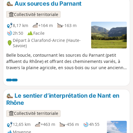
Aux sources du Parnant
p
Collectivité territoriale
8,17 km
+164 m
-163 m
2h 50
Facile
Départ à Clarafond-Arcine (Haute-
Savoie)
Belle boucle, contournant les sources du Parnant (petit
affluent du Rhône) et offrant des cheminements variés, à
travers la plaine agricole, en sous-bois ou sur une ancienne
moraine glaciaire où les points de vue sont surprenants.
Note modérateur problème en (2), voir les avis 02/08/2022
Le sentier d’interprétation de Nant en
Rhône
Collectivité territoriale
12,65 km
+463 m
-456 m
4h 55
Moyenne