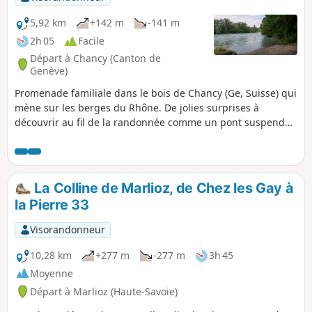
5,92 km
+142 m
-141 m
2h 05
Facile
Départ à Chancy (Canton de
Genève)
Promenade familiale dans le bois de Chancy (Ge, Suisse) qui
mène sur les berges du Rhône. De jolies surprises à
découvrir au fil de la randonnée comme un pont suspendu,
points de vue sur le Jura et le Vuache et ruisseaux.
Randonnée idéale pour les chaudes journées d'été !
La Colline de Marlioz, de Chez les Gay à
la Pierre 33
Visorandonneur
10,28 km
+277 m
-277 m
3h 45
Moyenne
Départ à Marlioz (Haute-Savoie)