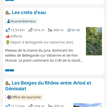
Les crets d'eau
Visorandonneur
13,54 km
+974 m
-964 m
6h 40
Difficile
Départ à Bellegarde-sur-Valserine (Ain)
Plateau de la chaine du Jura, dominant les
vallées de Bellegarde sur Valserine et de Fort
l'écluse. Le point culminant du Crêt de la Goutte
permet un panorama à 360° sur le Parc Naturel
du Jura et vers le Lac Léman coté Genève, avec
un horizon dominé par la chaine des Alpes,
dont le Mont Blanc.
Les Berges du Rhône entre Arlod et
Génissiat
Office de tourisme
13,13 km
+304 m
-300 m