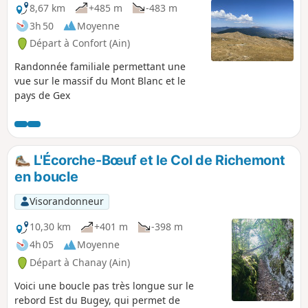
8,67 km
+485 m
-483 m
3h 50
Moyenne
Départ à Confort (Ain)
Randonnée familiale permettant une
vue sur le massif du Mont Blanc et le
pays de Gex
L'Écorche-Bœuf et le Col de Richemont
en boucle
Visorandonneur
10,30 km
+401 m
-398 m
4h 05
Moyenne
Départ à Chanay (Ain)
Voici une boucle pas très longue sur le
rebord Est du Bugey, qui permet de