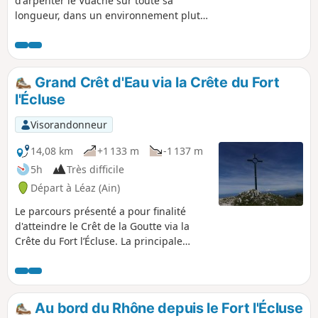
d'arpenter le Vuache sur toute sa
longueur, dans un environnement plutôt
boisé et, le tout, ponctué de quelques
jolis points de vue. Le retour s'effectue
au pied de la montagne, du côté Est,
avec de jolis panoramas. La principale
Grand Crêt d'Eau via la Crête du Fort
difficulté rencontrée est la distance à
l'Écluse
parcourir.
Visorandonneur
14,08 km
+1 133 m
-1 137 m
5h
Très difficile
Départ à Léaz (Ain)
Le parcours présenté a pour finalité
d'atteindre le Crêt de la Goutte via la
Crête du Fort l’Écluse. La principale
difficulté sera rencontrée lors de phase
d'ascension ; la pente est plutôt abrupte
jusqu'au pylône de ligne haute tension
Rouge et Blanc, et par moment à l'aide
Au bord du Rhône depuis le Fort l'Écluse
des mains (à éviter dans le sens de la