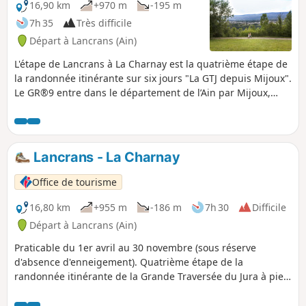
16,90 km
+970 m
-195 m
7h 35
Très difficile
Départ à Lancrans (Ain)
L'étape de Lancrans à La Charnay est la quatrième étape de
la randonnée itinérante sur six jours "La GTJ depuis Mijoux".
Le GR®9 entre dans le département de l’Ain par Mijoux,
avant de suivre les crêtes spectaculaires des Monts-Jura, en
passant par le Crêt de la Neige, point culminant du massif.
Il descend ensuite vers Bellegarde-sur-Valserine, traverse le
plateau de Retord puis franchit le Grand Colombier. Le
Lancrans - La Charnay
sentier poursuit son itinéraire jusqu’à Culoz et la vallée du
Rhône, avant de quitter l’Ain pour rejoindre la Savoie et
Office de tourisme
continuer sa route vers le Sud.
16,80 km
+955 m
-186 m
7h 30
Difficile
Départ à Lancrans (Ain)
Praticable du 1er avril au 30 novembre (sous réserve
d'absence d'enneigement). Quatrième étape de la
randonnée itinérante de la Grande Traversée du Jura à pied
: de la Borne au Lion à Culoz, en 6 jours. La GTJ relie
Mandeure (Doubs) à Culoz (Ain) en 15 à 20 jours, traversant