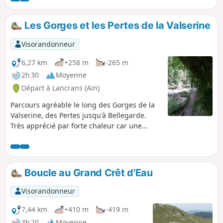
les Montagnes du Jura et le Parc Naturel Régional du Haut-
Jura. Le parcours, proposé ici, correspond à la seconde
Les Gorges et les Pertes de la Valserine
moitié de l'itinéraire.
Visorandonneur
6,27 km
+258 m
-265 m
2h 30
Moyenne
Départ à Lancrans (Ain)
Parcours agréable le long des Gorges de la
Valserine, des Pertes jusqu'à Bellegarde.
Très apprécié par forte chaleur car une
bonne partie en sous-bois et toujours près
de la rivière. Attention un arrêté municipale
datant du 11 avril 2024 interdit de
poursuivre la randonnée au delà du point 5
Boucle au Grand Crêt d'Eau
le long des berges de la Valsorine
(passerelles condamnées fermées)
Visorandonneur
7,44 km
+410 m
-419 m
3h 20
Moyenne