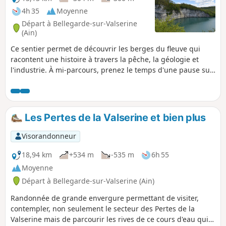
4h 35
Moyenne
Départ à Bellegarde-sur-Valserine
(Ain)
Ce sentier permet de découvrir les berges du fleuve qui
racontent une histoire à travers la pêche, la géologie et
l'industrie. À mi-parcours, prenez le temps d'une pause sur
le magnifique belvédère ombragé.
Les Pertes de la Valserine et bien plus
Visorandonneur
18,94 km
+534 m
-535 m
6h 55
Moyenne
Départ à Bellegarde-sur-Valserine (Ain)
Randonnée de grande envergure permettant de visiter,
contempler, non seulement le secteur des Pertes de la
Valserine mais de parcourir les rives de ce cours d'eau qui a