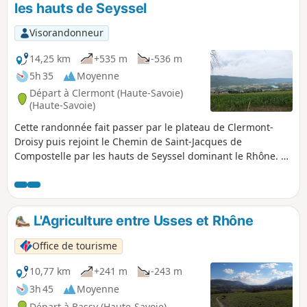
les hauts de Seyssel
Visorandonneur
14,25 km
+535 m
-536 m
5h 35
Moyenne
Départ à Clermont (Haute-Savoie)
(Haute-Savoie)
Cette randonnée fait passer par le plateau de Clermont-
Droisy puis rejoint le Chemin de Saint-Jacques de
Compostelle par les hauts de Seyssel dominant le Rhône. La
montée vers la ferme du Comte se fait en forêt. La vue sur
l'albanais n'est peut-être pas aussi jolie que celle côté
Rhône mais elle permet de situer les nombreux villages de
la région.
L'Agriculture entre Usses et Rhône
Office de tourisme
10,77 km
+241 m
-243 m
3h 45
Moyenne
Départ à Bassy (Haute-Savoie)