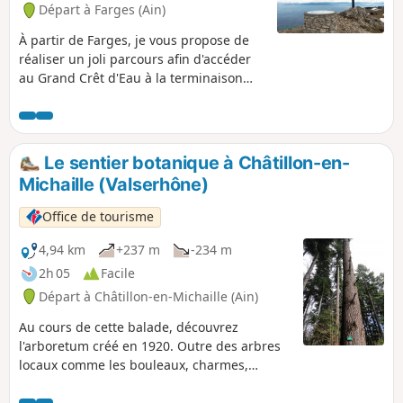
Départ à Farges (Ain)
À partir de Farges, je vous propose de
réaliser un joli parcours afin d'accéder
au Grand Crêt d'Eau à la terminaison
Sud des Monts Jura. La récompense de
l’ascension, obtenue après avoir réalisé
une rude montée au Chalet Bizot, sont
les jolis points de vue et, notamment,
Le sentier botanique à Châtillon-en-
vers le bassin du Léman et le Massif du
Michaille (Valserhône)
Mont-Blanc.
Office de tourisme
4,94 km
+237 m
-234 m
2h 05
Facile
Départ à Châtillon-en-Michaille (Ain)
Au cours de cette balade, découvrez
l'arboretum créé en 1920. Outre des arbres
locaux comme les bouleaux, charmes,
épicéas, etc, il contient des espèces
exotiques : cèdres du Liban, chênes