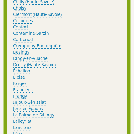
Chilly (Haute-Savoie)
Choisy
Clermont (Haute-Savoie)
Collonges
Confort
Contamine-Sarzin
Corbonod
Crempigny-Bonneguête
Desingy
Dingy-en-Vuache
Droisy (Haute-Savoie)
Échallon
Éloise
Farges
Franclens
Frangy
Injoux-Génissiat
Jonzier-Épagny
La Balme-de-Sillingy
Lalleyriat
Lancrans
Léaz