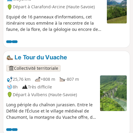
Départ à Clarafond-Arcine (Haute-Savoie)
Equipé de 16 panneaux d’informations, cet
itinéraire vous emmène à la rencontre de la
faune, de la flore, de la géologie ou encore de
l’histoire de la région.
Le Tour du Vuache
Collectivité territoriale
25,76 km
+808 m
-807 m
8h
Très difficile
Départ à Vulbens (Haute-Savoie)
Long périple du chaînon jurassien. Entre le
Défilé de l’Écluse et le village médiéval de
Chaumont, la montagne du Vuache offre, de
sa forêt orientale à ses falaises occidentales,
un contraste saisissant !