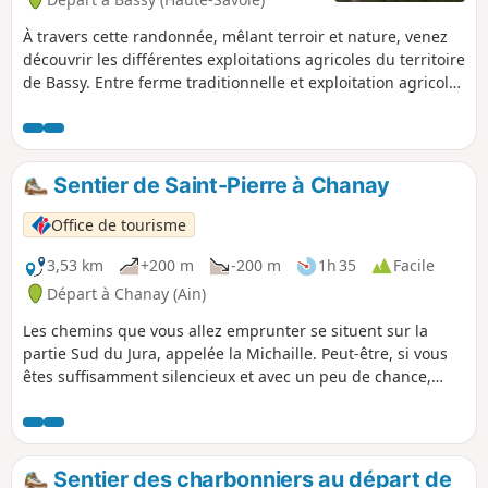
À travers cette randonnée, mêlant terroir et nature, venez
découvrir les différentes exploitations agricoles du territoire
de Bassy. Entre ferme traditionnelle et exploitation agricole
la plus moderne, c’est un voyage à travers le temps et le
paysage rural que nous vous proposons.
Sentier de Saint-Pierre à Chanay
Office de tourisme
3,53 km
+200 m
-200 m
1h 35
Facile
Départ à Chanay (Ain)
Les chemins que vous allez emprunter se situent sur la
partie Sud du Jura, appelée la Michaille. Peut-être, si vous
êtes suffisamment silencieux et avec un peu de chance,
vous pourrez rencontrer les nombreux animaux qui
peuplent notre montagne.
Sentier des charbonniers au départ de