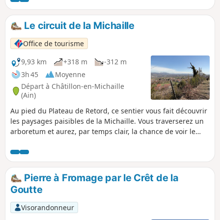
rouges... Soit une vingtaine d'essences
répertoriées et étiquetées.
Le circuit de la Michaille
Office de tourisme
9,93 km
+318 m
-312 m
3h 45
Moyenne
Départ à Châtillon-en-Michaille
(Ain)
Au pied du Plateau de Retord, ce sentier vous fait découvrir
les paysages paisibles de la Michaille. Vous traverserez un
arboretum et aurez, par temps clair, la chance de voir le
Mont Blanc.
Pierre à Fromage par le Crêt de la
Goutte
Visorandonneur