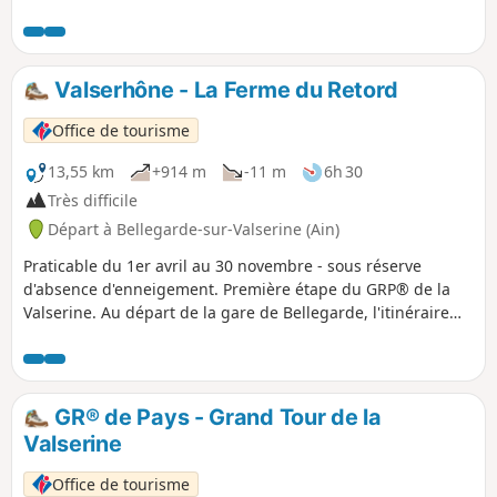
façonné profondément le relief au cours des siècles et a
permis une activité industrielle au XIXe siècle.
Valserhône - La Ferme du Retord
Office de tourisme
13,55 km
+914 m
-11 m
6h 30
Très difficile
Départ à Bellegarde-sur-Valserine (Ain)
Praticable du 1er avril au 30 novembre - sous réserve
d'absence d'enneigement. Première étape du GRP® de la
Valserine. Au départ de la gare de Bellegarde, l'itinéraire
longe le château de Mussel et le hameau d'Ochiaz avant de
grimper vers le plateau de Retord. Après 1h30 de montée
en forêt, un splendide panorama sur le Jura et les Alpes
vous attend. L'étape s'achève à la Charnay, avec la
GR® de Pays - Grand Tour de la
possibilité de dormir à la Ferme de Retord ou de pousser
Valserine
jusqu'au Refuge de la Conay.
Office de tourisme