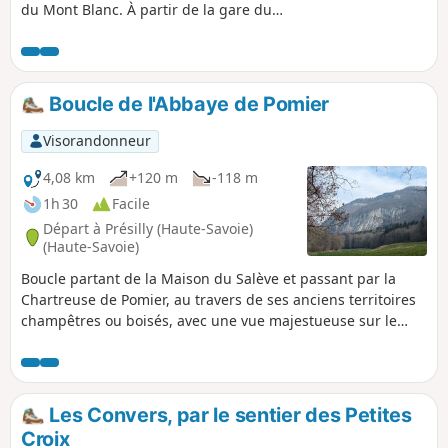
du Mont Blanc. À partir de la gare du
téléphérique, c'est la bassin Génévois qui se
déroule à nos pieds.
Boucle de l'Abbaye de Pomier
Visorandonneur
4,08 km
+120 m
-118 m
1h 30
Facile
Départ à Présilly (Haute-Savoie)
(Haute-Savoie)
Boucle partant de la Maison du Salève et passant par la
Chartreuse de Pomier, au travers de ses anciens territoires
champêtres ou boisés, avec une vue majestueuse sur le
Genevois et le Jura.
Les Convers, par le sentier des Petites
Croix