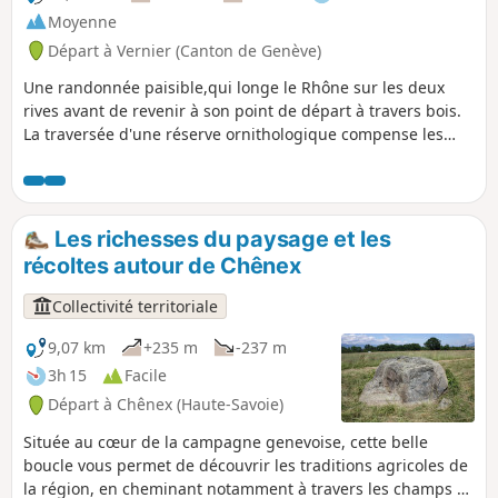
Moyenne
Départ à Vernier (Canton de Genève)
Une randonnée paisible,qui longe le Rhône sur les deux
rives avant de revenir à son point de départ à travers bois.
La traversée d'une réserve ornithologique compense les
quelques inévitables tronçons de route goudronnée. Les
sentiers forestiers peuvent être un peu boueux, donc
glissants en automne et en hiver. Une partie du parcours en
forêt dans les Bois du Château est mal balisée mais aucune
Les richesses du paysage et les
crainte, il est difficile de se perdre .
récoltes autour de Chênex
Collectivité territoriale
9,07 km
+235 m
-237 m
3h 15
Facile
Départ à Chênex (Haute-Savoie)
Située au cœur de la campagne genevoise, cette belle
boucle vous permet de découvrir les traditions agricoles de
la région, en cheminant notamment à travers les champs et