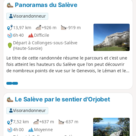
Panoramas du Salève
Visorandonneur
13,97 km
+926 m
-919 m
6h 40
Difficile
Départ à Collonges-sous-Salève
(Haute-Savoie)
Le titre de cette randonnée résume le parcours et c'est une
fois atteint les hauteurs du Salève que l'on peut découvrir
de nombreux points de vue sur le Genevois, le Léman et le
massif du Mont Blanc. Attention quelques passages délicats
sont rencontrés entre la Grotte de l'Orjobet (2) et la
Corraterie (4).
Le Salève par le sentier d'Orjobet
Visorandonneur
7,52 km
+637 m
-637 m
4h 00
Moyenne