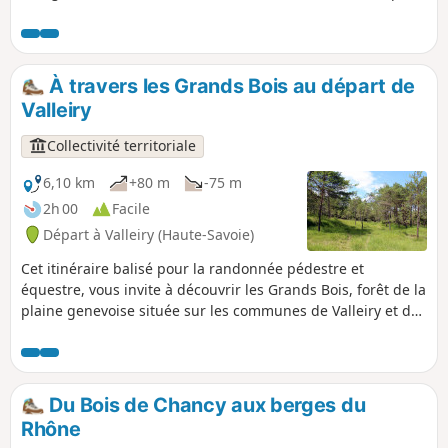
les cultures de la plaine. Vous traverserez également le
magnifique Bois aux Reynauds et profiterez de panoramas
surprenants sur les massifs environnants !
À travers les Grands Bois au départ de
Valleiry
Collectivité territoriale
6,10 km
+80 m
-75 m
2h 00
Facile
Départ à Valleiry (Haute-Savoie)
Cet itinéraire balisé pour la randonnée pédestre et
équestre, vous invite à découvrir les Grands Bois, forêt de la
plaine genevoise située sur les communes de Valleiry et de
Viry, le long de la frontière franco-suisse.
Du Bois de Chancy aux berges du
Rhône