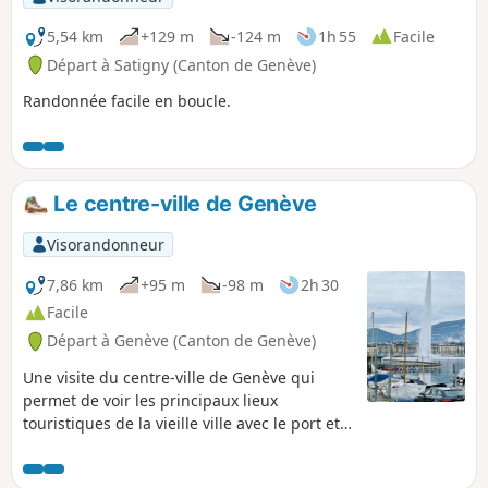
fur et à mesure que le chemin se déroule.
5,54 km
+129 m
-124 m
1h 55
Facile
Départ à Satigny (Canton de Genève)
Randonnée facile en boucle.
Le centre-ville de Genève
Visorandonneur
7,86 km
+95 m
-98 m
2h 30
Facile
Départ à Genève (Canton de Genève)
Une visite du centre-ville de Genève qui
permet de voir les principaux lieux
touristiques de la vieille ville avec le port et
toute son animation.