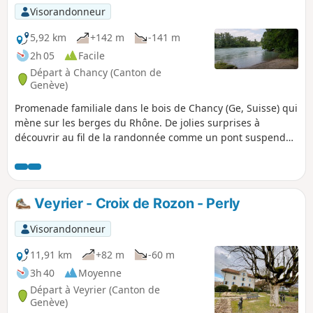
Visorandonneur
5,92 km
+142 m
-141 m
2h 05
Facile
Départ à Chancy (Canton de
Genève)
Promenade familiale dans le bois de Chancy (Ge, Suisse) qui
mène sur les berges du Rhône. De jolies surprises à
découvrir au fil de la randonnée comme un pont suspendu,
points de vue sur le Jura et le Vuache et ruisseaux.
Randonnée idéale pour les chaudes journées d'été !
Veyrier - Croix de Rozon - Perly
Visorandonneur
11,91 km
+82 m
-60 m
3h 40
Moyenne
Départ à Veyrier (Canton de
Genève)