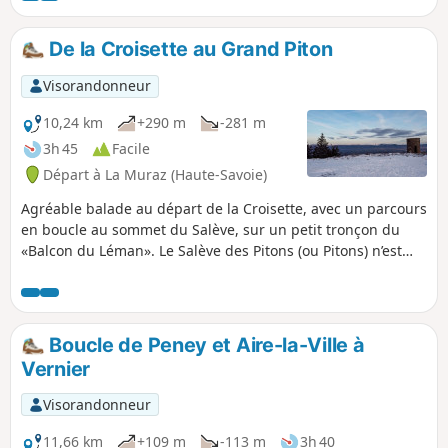
De la Croisette au Grand Piton
Visorandonneur
10,24 km
+290 m
-281 m
3h 45
Facile
Départ à La Muraz (Haute-Savoie)
Agréable balade au départ de la Croisette, avec un parcours
en boucle au sommet du Salève, sur un petit tronçon du
«Balcon du Léman». Le Salève des Pitons (ou Pitons) n’est
pas la partie la plus spectaculaire du Mont Salève mais elle
offre néanmoins des points de vue exceptionnels (le bassin
franco-genevois, la chaîne du Jura, la rade de Genève/Petit-
lac, les Alpes vaudoises et valaisannes, la vallée de l’Arve, le
Boucle de Peney et Aire-la-Ville à
Chablais, la chaîne du Mont-Blanc, les Bornes, les Aravis…).
Vernier
Visorandonneur
11,66 km
+109 m
-113 m
3h 40