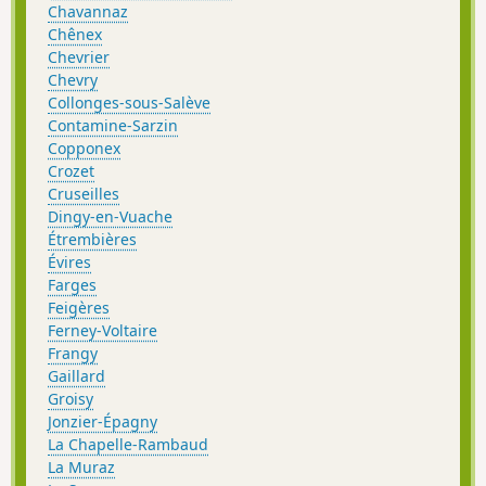
Chavannaz
Chênex
Chevrier
Chevry
Collonges-sous-Salève
Contamine-Sarzin
Copponex
Crozet
Cruseilles
Dingy-en-Vuache
Étrembières
Évires
Farges
Feigères
Ferney-Voltaire
Frangy
Gaillard
Groisy
Jonzier-Épagny
La Chapelle-Rambaud
La Muraz