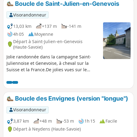
Boucle de Saint-Julien-en-Genevois
p
Visorandonneur
13,03 km
+137 m
-141 m
4h 05
Moyenne
Départ à Saint-Julien-en-Genevois
(Haute-Savoie)
Jolie randonnée dans la campagne Saint-
Juliennoise et Genevoise, à cheval sur la
Suisse et la France.De jolies vues sur le
Salève, le Jura, le Vuache et la très jolie
campagne environnante.Pratique lors des
belles journées d'hiver car basse en
altitude.La qualification en randonnée de
Boucle des Envignes (version "longue")
difficulté moyenne est essentiellement dû à
la longueur du parcours (environ 13 km), ce
Visorandonneur
détail mis à part, la randonnée se fait sans
peine, même avec des ados.
3,87 km
+48 m
-53 m
1h 15
Facile
Départ à Neydens (Haute-Savoie)