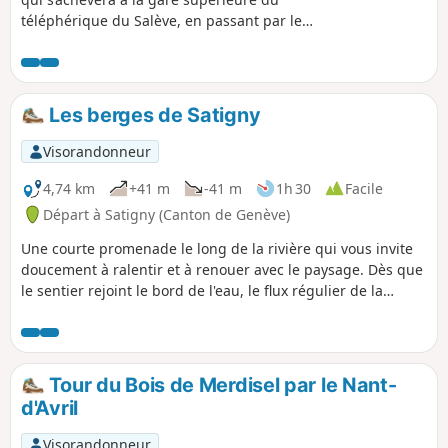
téléphérique du Salève, en passant par le
Vallon de Monnetier, le sentier des Bûcherons,
le haut de la Petite Gorge et le plateau
sommital. Une randonnée qui présente des
passages très exposés, réservée aux
Les berges de Satigny
personnes absolument pas sujettes au
vertige, et qui exige la plus grande prudence.
Visorandonneur
4,74 km
+41 m
-41 m
1h 30
Facile
Départ à Satigny (Canton de Genève)
Une courte promenade le long de la rivière qui vous invite
doucement à ralentir et à renouer avec le paysage. Dès que
le sentier rejoint le bord de l'eau, le flux régulier de la
rivière impose un rythme calme, guidant chaque pas en
avant. La lumière du soleil scintille à la surface, se
déplaçant avec la brise, tandis que les roseaux et les herbes
ondulent tranquillement le long des berges. Même dans un
Tour du Bois de Merdisel par le Nant-
environnement familier, une promenade au bord de la
d'Avril
rivière peut ressembler à un petit voyage, révélant de
subtils changements de lumière, de sons et de couleurs au
Visorandonneur