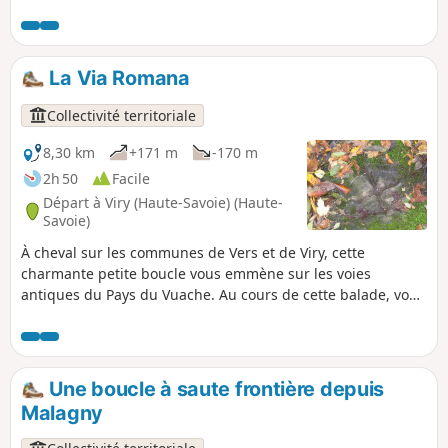
jalonnent l'itinéraire.
La Via Romana
Collectivité territoriale
8,30 km
+171 m
-170 m
2h 50
Facile
Départ à Viry (Haute-Savoie) (Haute-
Savoie)
À cheval sur les communes de Vers et de Viry, cette
charmante petite boucle vous emmène sur les voies
antiques du Pays du Vuache. Au cours de cette balade, vous
pourrez choisir de faire l’aller-retour à la Chapelle Notre-
Dame des Voyageurs. Du haut de cet oratoire, un
impressionnant panorama sur la plaine de Genève,
entourée par les massifs du Jura et du Salève, vous attend.
Une boucle à saute frontière depuis
Une aire de pique-nique aménagée est à votre disposition.
Malagny