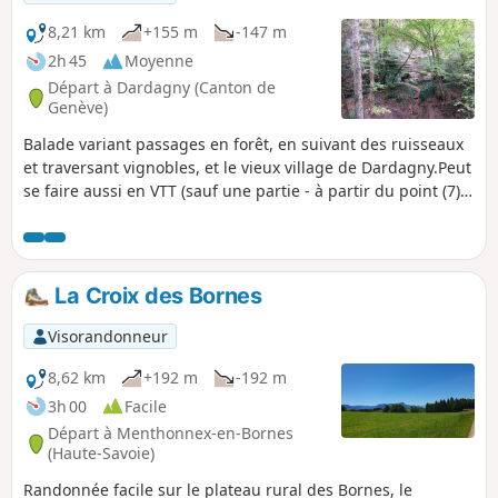
retrouver face a des automobilistes dans des sens uniques.
8,21 km
+155 m
-147 m
2h 45
Moyenne
Départ à Dardagny (Canton de
Genève)
Balade variant passages en forêt, en suivant des ruisseaux
et traversant vignobles, et le vieux village de Dardagny.Peut
se faire aussi en VTT (sauf une partie - à partir du point (7) :
contourner par Essertines)
La Croix des Bornes
Visorandonneur
8,62 km
+192 m
-192 m
3h 00
Facile
Départ à Menthonnex-en-Bornes
(Haute-Savoie)
Randonnée facile sur le plateau rural des Bornes, le