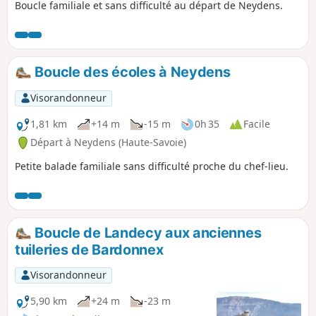
Boucle familiale et sans difficulté au départ de Neydens.
Boucle des écoles à Neydens
Visorandonneur
1,81 km
+14 m
-15 m
0h 35
Facile
Départ à Neydens (Haute-Savoie)
Petite balade familiale sans difficulté proche du chef-lieu.
Boucle de Landecy aux anciennes
tuileries de Bardonnex
Visorandonneur
5,90 km
+24 m
-23 m