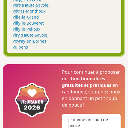
Vers (Haute-Savoie)
Vétraz-Monthoux
Ville-la-Grand
Villy-le-Bouveret
Villy-le-Pelloux
Viry (Haute-Savoie)
Vovray-en-Bornes
Vulbens
Pour continuer à proposer
des
fonctionnalités
gratuites et pratiques
en
randonnée, soutenez-nous
en donnant un petit coup
de pouce !
Je donne un coup de
pouce