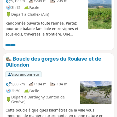
9,19 km
+204 m
-205 m
3h 15
Facile
Départ à Challex (Ain)
Randonnée ouverte toute l'année. Partez
pour une balade familiale entre vignes et
sous-bois, traversez la frontière. Une
escapade idéale pour petits et grands,
mêlant nature, détente et paysages
enchanteurs. Découvrez une randonnée
familiale qui vous emmène de Challex à
Boucle des gorges du Roulave et de
Dardagny, en passant par de charmants
l'Allondon
sentiers bordés de vignobles. Traversez les
vignes baignées de lumière et laissez-vous
Visorandonneur
séduire par la quiétude des paysages. Le
parcours offre des vues sur le Rhône et les
9,00 km
+104 m
-104 m
Monts Jura. À chaque étape, entre sous-bois
2h 50
Facile
et champs ouverts, la nature se révèle dans
Départ à Dardagny (Canton de
toute sa splendeur, et chaque saison !Une
Genève)
escapade charmante qui allie découvertes
Cette boucle à quelques kilomètres de la ville vous
viticoles et grandes étendues.
immerge, de manière surprenante, en pleine nature en