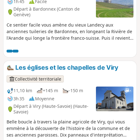
1h 45
Facile
Départ à Bardonnex (Canton de
Genève)
Ce sentier facile vous amène du vieux Landecy aux
anciennes tuileries de Bardonnex, en longeant la Rivière de
l'Arande qui longe la frontière franco-suisse. Puis il revient
par le haut des vignes et le château d'eau de Landecy.
Les églises et les chapelles de Viry
Collectivité territoriale
11,10 km
+145 m
-150 m
3h 35
Moyenne
Départ à Viry (Haute-Savoie) (Haute-
Savoie)
Belle boucle à travers la plaine agricole de Viry, qui vous
emmène à la découverte de l'histoire de la commune et de
ses anciennes paroisses. Dix panneaux d'interprétation