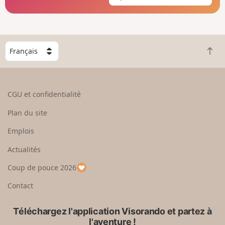
C
R
h
e
o
t
i
o
s
CGU et confidentialité
u
i
r
s
Plan du site
e
s
n
e
Emplois
h
z
Actualités
a
u
u
n
Coup de pouce 2026
t
p
a
Contact
y
s
Téléchargez l'application Visorando et partez à
l'aventure !