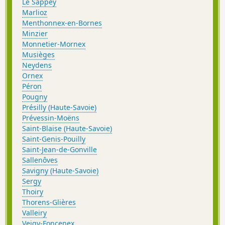
Le Sappey
Marlioz
Menthonnex-en-Bornes
Minzier
Monnetier-Mornex
Musièges
Neydens
Ornex
Péron
Pougny
Présilly (Haute-Savoie)
Prévessin-Moëns
Saint-Blaise (Haute-Savoie)
Saint-Genis-Pouilly
Saint-Jean-de-Gonville
Sallenôves
Savigny (Haute-Savoie)
Sergy
Thoiry
Thorens-Glières
Valleiry
Veigy-Foncenex