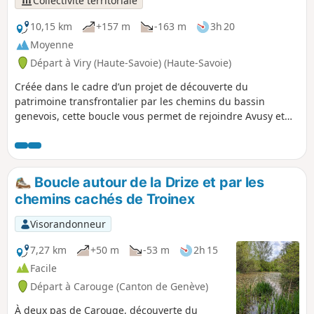
Collectivité territoriale
10,15 km
+157 m
-163 m
3h 20
Moyenne
Départ à Viry (Haute-Savoie) (Haute-Savoie)
Créée dans le cadre d’un projet de découverte du
patrimoine transfrontalier par les chemins du bassin
genevois, cette boucle vous permet de rejoindre Avusy et
Sézegnin (Suisse), depuis Malagny (Viry / France). La
traversée des trois villages vous permettra de profiter d'un
patrimoine bâti encore bien préservé, avec notamment le
château de Champlong, l'église d'Avusy, les fontaines de
Boucle autour de la Drize et par les
Sézegnin ou encore les ponts sur la Laire. Vous apprécierez
chemins cachés de Troinex
également la diversité des milieux naturels rencontrés, avec
les bois d'Humilly, le remarquable biotope protégé des
Visorandonneur
Teppes de la Repentance, les bords de la Laire et le
vignoble de la champagne genevoise.
7,27 km
+50 m
-53 m
2h 15
Facile
Départ à Carouge (Canton de Genève)
À deux pas de Carouge, découverte du