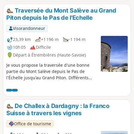
Traversée du Mont Salève au Grand
Piton depuis le Pas de l'Echelle
Visorandonneur
23,39 km
+1 196 m
-1 194 m
10h 05
Difficile
Départ à Étrembières (Haute-Savoie)
Je vous propose la traversée d'une bonne
partie du Mont Salève depuis le Pas de
l'Échelle jusqu'au Grand Piton. Différents
panoramas, entre autres avec certains
massifs du Chablais et des Bornes, la vallée
de l'Arve, le Mont-Blanc et Lac d'Annecy dans
la 1re partie. Puis le bassin Genevois, le lac
De Challex à Dardagny : la Franco
Léman et le Jura dans la seconde. C'est une
Suisse à travers les vignes
randonnée sans difficulté technique mais
difficile de part la distance.
Office de tourisme