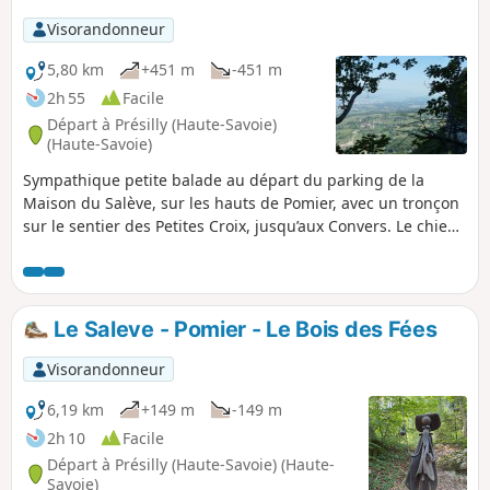
Visorandonneur
5,80 km
+451 m
-451 m
2h 55
Facile
Départ à Présilly (Haute-Savoie)
(Haute-Savoie)
Sympathique petite balade au départ du parking de la
Maison du Salève, sur les hauts de Pomier, avec un tronçon
sur le sentier des Petites Croix, jusqu’aux Convers. Le chien
peut vous accompagner mais tenu en laisse.
Le Saleve - Pomier - Le Bois des Fées
Visorandonneur
6,19 km
+149 m
-149 m
2h 10
Facile
Départ à Présilly (Haute-Savoie) (Haute-
Savoie)