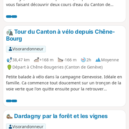
vous faisant découvrir deux cours d'eau du Canton de
Genève, puis les vignes de Dardagny. Elle se pratique dans
les 2 sens.
Tour du Canton à vélo depuis Chêne-
Bourg
Visorandonneur
38,47 km
+168 m
-166 m
2h
Moyenne
Départ à Chêne-Bougeries (Canton de Genève)
Petite balade à vélo dans la campagne Genevoise. Idéale en
famille. Ca commence tout doucement sur un tronçon de la
voie verte que l'on quitte ensuite pour la retrouver
brièvement avant l’arrivée. La randonnée traverse Chêne-
Bourg puis on s’enfonce ensuite dans Champel, Bout du
Monde, Veyrier, avant de faire une belle boucle dans la
campagne. La randonnée rallie ensuite Thonex puis
Dardagny par la forêt et les vignes
Puplinge, Choulex et Vandoeuvres. S’armer de patience à la
fin, car les routes étant étroites, il est possible de se
Visorandonneur