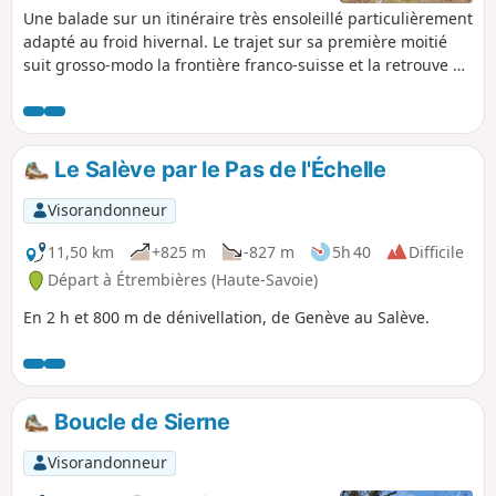
Une balade sur un itinéraire très ensoleillé particulièrement
adapté au froid hivernal. Le trajet sur sa première moitié
suit grosso-modo la frontière franco-suisse et la retrouve à
l'arrivée. Aucune difficulté particulière si ce n'est la distance
(qui peut être réduite). Un peu beaucoup de bitume mais
cela évite la boue des chemins de terre en saison.
Le Salève par le Pas de l'Échelle
Visorandonneur
11,50 km
+825 m
-827 m
5h 40
Difficile
Départ à Étrembières (Haute-Savoie)
En 2 h et 800 m de dénivellation, de Genève au Salève.
Boucle de Sierne
Visorandonneur