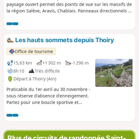
paysage ouvert permet des points de vue sur les massifs de
la région Salève, Aravis, Chablais. Panneaux directionnels et
quelques balises.
Les hauts sommets depuis Thoiry
Office de tourisme
15,63 km
+1 302 m
-1 296 m
8h 10
Très difficile
Départ à Thoiry (Ain)
Praticable du 1er avril au 30 novembre -
sous réserve d'absence d'enneigement.
Partez pour une boucle sportive et
panoramique à travers les sommets du
Reculet et du Crêt de la Neige, les plus
hauts du massif jurassien. Ce circuit
exigeant offre une grande variété de
paysages : forêts jurassiennes, crêtes
Plus de circuits de randonnée Saint-