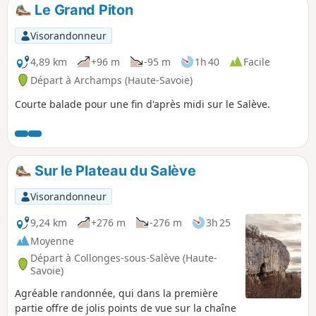
Le Grand Piton
Visorandonneur
4,89 km
+96 m
-95 m
1h 40
Facile
Départ à Archamps (Haute-Savoie)
Courte balade pour une fin d'après midi sur le Salève.
Sur le Plateau du Salève
Visorandonneur
9,24 km
+276 m
-276 m
3h 25
Moyenne
Départ à Collonges-sous-Salève (Haute-
Savoie)
Agréable randonnée, qui dans la première
partie offre de jolis points de vue sur la chaîne