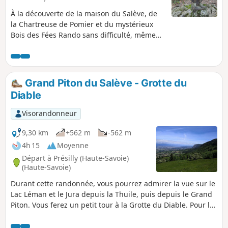
À la découverte de la maison du Salève, de
la Chartreuse de Pomier et du mystérieux
Bois des Fées Rando sans difficulté, même
pour les petits, culturelle et ludique.
Grand Piton du Salève - Grotte du
Diable
Visorandonneur
9,30 km
+562 m
-562 m
4h 15
Moyenne
Départ à Présilly (Haute-Savoie)
(Haute-Savoie)
Durant cette randonnée, vous pourrez admirer la vue sur le
Lac Léman et le Jura depuis la Thuile, puis depuis le Grand
Piton. Vous ferez un petit tour à la Grotte du Diable. Pour les
3/4 de la randonnée, vous serez à l'abri du soleil.