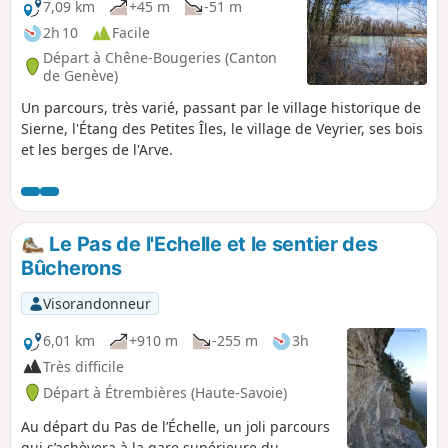
7,09 km
+45 m
-51 m
2h 10
Facile
Départ à Chêne-Bougeries (Canton
de Genève)
Un parcours, très varié, passant par le village historique de
Sierne, l'Étang des Petites Îles, le village de Veyrier, ses bois
et les berges de l'Arve.
Le Pas de l'Echelle et le sentier des
Bûcherons
Visorandonneur
6,01 km
+910 m
-255 m
3h
Très difficile
Départ à Étrembières (Haute-Savoie)
Au départ du Pas de l’Échelle, un joli parcours
qui s’achèvera à la gare supérieure du