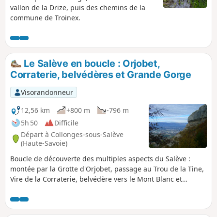
vallon de la Drize, puis des chemins de la
commune de Troinex.
Le Salève en boucle : Orjobet,
Corraterie, belvédères et Grande Gorge
Visorandonneur
12,56 km
+800 m
-796 m
5h 50
Difficile
Départ à Collonges-sous-Salève
(Haute-Savoie)
Boucle de découverte des multiples aspects du Salève :
montée par la Grotte d'Orjobet, passage au Trou de la Tine,
Vire de la Corraterie, belvédère vers le Mont Blanc et
Rochers de Faverges, points de vue de l'Observatoire sur
Genève et le Léman, descente par la Grande Gorge et retour
au départ en défilant sous les grandes voies de varappe.