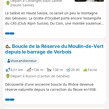
Départ à Collonges-sous-Salève
(Haute-Savoie)
Le Salève en Haute Savoie, ce serait un peu la montagne
des Génevois. La Grotte d'Orjobet porte encore l'estampille
du CAS (Club Alpin Suisse). Du Coin, une montée soutenue
permet d'atteindre et de traverser la Grotte. Ensuite, après
une ultime grimpette, on débouche sur le plateau qui est
aussi un alpage. La vue est alors tout simplement
magnifique.
Boucle de la Réserve du Moulin-de-Vert
depuis le barrage de Verbois
Visorandonneur
8,01 km
+136 m
-138 m
2h 40
Facile
Départ à Russin (Canton de Genève)
Découverte d'une ancienne boucle du Rhône devenue
réserve naturelle depuis la correction du fleuve en1938.