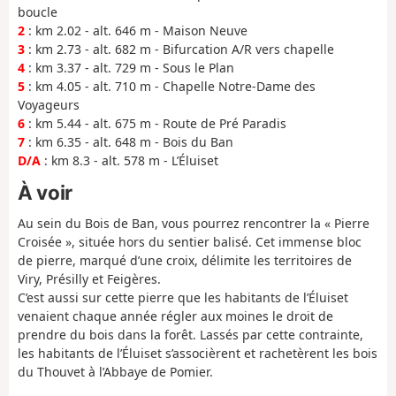
boucle
2
: km 2.02 - alt. 646 m - Maison Neuve
3
: km 2.73 - alt. 682 m - Bifurcation A/R vers chapelle
4
: km 3.37 - alt. 729 m - Sous le Plan
5
: km 4.05 - alt. 710 m - Chapelle Notre-Dame des
Voyageurs
6
: km 5.44 - alt. 675 m - Route de Pré Paradis
7
: km 6.35 - alt. 648 m - Bois du Ban
D/A
: km 8.3 - alt. 578 m - L’Éluiset
À voir
Au sein du Bois de Ban, vous pourrez rencontrer la « Pierre
Croisée », située hors du sentier balisé. Cet immense bloc
de pierre, marqué d’une croix, délimite les territoires de
Viry, Présilly et Feigères.
C’est aussi sur cette pierre que les habitants de l’Éluiset
venaient chaque année régler aux moines le droit de
prendre du bois dans la forêt. Lassés par cette contrainte,
les habitants de l’Éluiset s’associèrent et rachetèrent les bois
du Thouvet à l’Abbaye de Pomier.