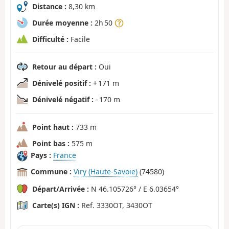
Distance :
8,30 km
Durée moyenne :
2h 50
Difficulté :
Facile
Retour au départ :
Oui
Dénivelé positif :
+ 171 m
Dénivelé négatif :
- 170 m
Point haut :
733 m
Point bas :
575 m
Pays :
France
Commune :
Viry (Haute-Savoie)
(74580)
Départ/Arrivée :
N 46.105726° / E 6.03654°
Carte(s) IGN :
Ref. 3330OT, 3430OT