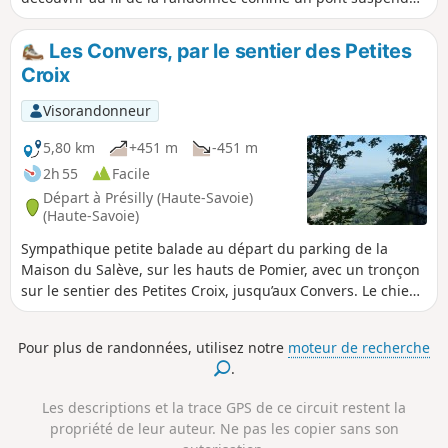
points de vue sur le Jura et le Vuache et ruisseaux.
Randonnée idéale pour les chaudes journées d'été !
Les Convers, par le sentier des Petites
Croix
Visorandonneur
5,80 km
+451 m
-451 m
2h 55
Facile
Départ à Présilly (Haute-Savoie)
(Haute-Savoie)
Sympathique petite balade au départ du parking de la
Maison du Salève, sur les hauts de Pomier, avec un tronçon
sur le sentier des Petites Croix, jusqu’aux Convers. Le chien
peut vous accompagner mais tenu en laisse.
Pour plus de randonnées, utilisez notre
moteur de recherche
.
Les descriptions et la trace GPS de ce circuit restent la
propriété de leur auteur. Ne pas les copier sans son