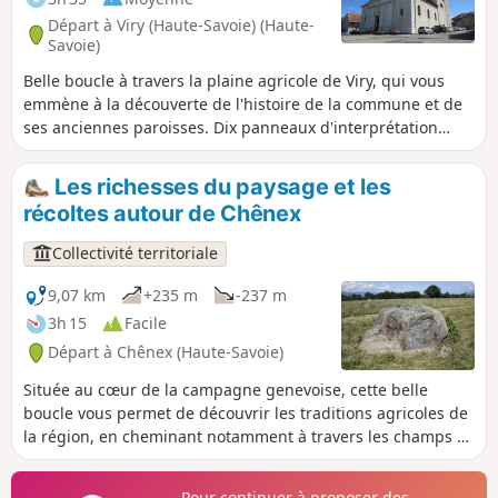
Départ à Viry (Haute-Savoie) (Haute-
Savoie)
Belle boucle à travers la plaine agricole de Viry, qui vous
emmène à la découverte de l'histoire de la commune et de
ses anciennes paroisses. Dix panneaux d'interprétation
jalonnent l'itinéraire.
Les richesses du paysage et les
récoltes autour de Chênex
Collectivité territoriale
9,07 km
+235 m
-237 m
3h 15
Facile
Départ à Chênex (Haute-Savoie)
Située au cœur de la campagne genevoise, cette belle
boucle vous permet de découvrir les traditions agricoles de
la région, en cheminant notamment à travers les champs et
les cultures de la plaine. Vous traverserez également le
magnifique Bois aux Reynauds et profiterez de panoramas
Pour continuer à proposer des