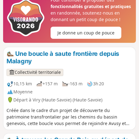
surprenants sur les massifs environnants !
fonctionnalités gratuites et pratiques
en randonnée, soutenez-nous en
donnant un petit coup de pouce !
Je donne un coup de pouce
Une boucle à saute frontière depuis
Malagny
Collectivité territoriale
10,15 km
+157 m
-163 m
3h 20
Moyenne
Départ à Viry (Haute-Savoie) (Haute-Savoie)
Créée dans le cadre d’un projet de découverte du
patrimoine transfrontalier par les chemins du bassin
genevois, cette boucle vous permet de rejoindre Avusy et
Sézegnin (Suisse), depuis Malagny (Viry / France). La
traversée des trois villages vous permettra de profiter d'un