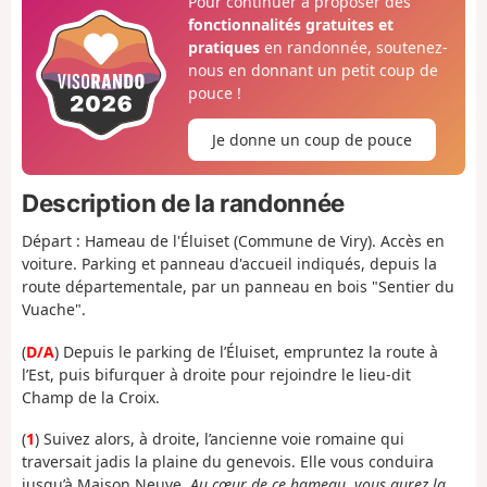
Pour continuer à proposer des
fonctionnalités gratuites et
pratiques
en randonnée, soutenez-
nous en donnant un petit coup de
pouce !
Je donne un coup de pouce
Description de la randonnée
Départ : Hameau de l'Éluiset (Commune de Viry). Accès en
voiture. Parking et panneau d'accueil indiqués, depuis la
route départementale, par un panneau en bois "Sentier du
Vuache".
(
D/A
) Depuis le parking de l’Éluiset, empruntez la route à
l’Est, puis bifurquer à droite pour rejoindre le lieu-dit
Champ de la Croix.
(
1
) Suivez alors, à droite, l’ancienne voie romaine qui
traversait jadis la plaine du genevois. Elle vous conduira
jusqu’à Maison Neuve.
Au cœur de ce hameau, vous aurez la