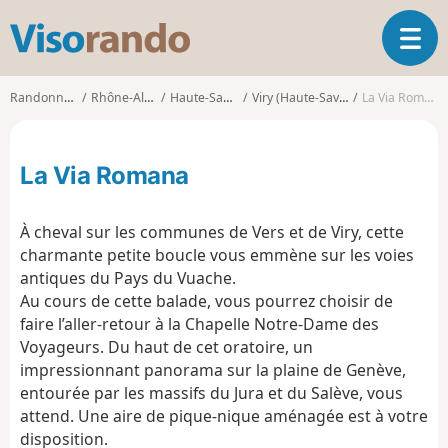
V
O
i
u
s
v
o
Randonnées
Rhône-Alpes
Haute-Savoie
Viry (Haute-Savoie)
La Via Romana
r
r
i
a
r
n
La Via Romana
l
d
a
o
n
À cheval sur les communes de Vers et de Viry, cette
a
charmante petite boucle vous emmène sur les voies
v
antiques du Pays du Vuache.
i
g
Au cours de cette balade, vous pourrez choisir de
a
faire l’aller-retour à la Chapelle Notre-Dame des
t
Voyageurs. Du haut de cet oratoire, un
i
impressionnant panorama sur la plaine de Genève,
o
entourée par les massifs du Jura et du Salève, vous
n
attend. Une aire de pique-nique aménagée est à votre
disposition.