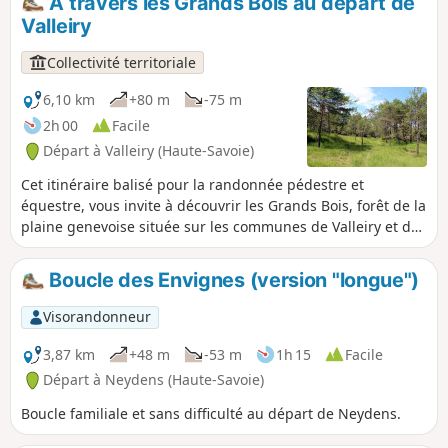
À travers les Grands Bois au départ de
patrimoine bâti encore bien préservé, avec notamment le
Valleiry
château de Champlong, l'église d'Avusy, les fontaines de
Sézegnin ou encore les ponts sur la Laire. Vous apprécierez
Collectivité territoriale
également la diversité des milieux naturels rencontrés, avec
les bois d'Humilly, le remarquable biotope protégé des
6,10 km
+80 m
-75 m
Teppes de la Repentance, les bords de la Laire et le
2h 00
Facile
vignoble de la champagne genevoise.
Départ à Valleiry (Haute-Savoie)
Cet itinéraire balisé pour la randonnée pédestre et
équestre, vous invite à découvrir les Grands Bois, forêt de la
plaine genevoise située sur les communes de Valleiry et de
Viry, le long de la frontière franco-suisse.
Boucle des Envignes (version "longue")
Visorandonneur
3,87 km
+48 m
-53 m
1h 15
Facile
Départ à Neydens (Haute-Savoie)
Boucle familiale et sans difficulté au départ de Neydens.