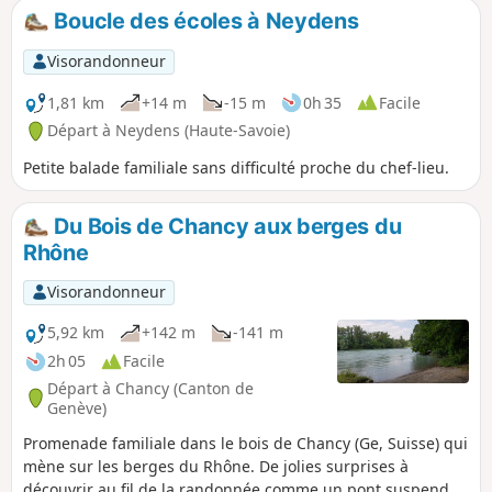
Boucle des écoles à Neydens
Visorandonneur
1,81 km
+14 m
-15 m
0h 35
Facile
Départ à Neydens (Haute-Savoie)
Petite balade familiale sans difficulté proche du chef-lieu.
Du Bois de Chancy aux berges du
Rhône
Visorandonneur
5,92 km
+142 m
-141 m
2h 05
Facile
Départ à Chancy (Canton de
Genève)
Promenade familiale dans le bois de Chancy (Ge, Suisse) qui
mène sur les berges du Rhône. De jolies surprises à
découvrir au fil de la randonnée comme un pont suspendu,