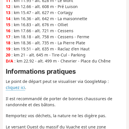
11
: km 11.95 - alt. 628 m - Le Mont
12
: km 12.66 - alt. 608 m - Pré Luison
13
: km 15.47 - alt. 627 m - Cortagy
14
: km 16.36 - alt. 642 m - La maisonnette
15
: km 16.83 - alt. 676 m - Olliet
16
: km 17.66 - alt. 721 m - Cessens
17
: km 18.18 - alt. 758 m - Cessens - Ferme
18
: km 18.36 - alt. 735 m - La Pierre Plate
19
: km 19.51 - alt. 635 m - Raclaz d'en Haut
20
: km 21 - alt. 645 m - Tire-Cul - Parking
D/A
: km 22.92 - alt. 499 m - Chevrier - Place du Chêne
Informations pratiques
Le point de départ peut se visualiser via GoogleMap :
cliquez ici
.
Il est recommandé de porter de bonnes chaussures de
randonnée et des bâtons.
Remportez vos déchets, la nature ne les digère pas.
Le versant Ouest du massif du Vuache est une zone