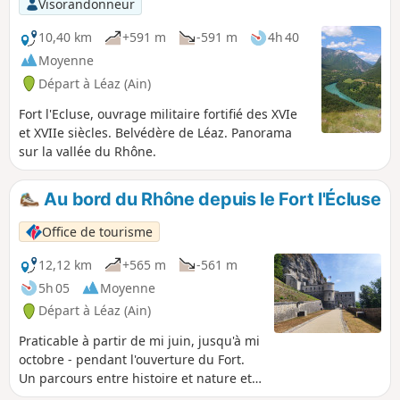
Visorandonneur
10,40 km
+591 m
-591 m
4h 40
Moyenne
Départ à Léaz (Ain)
Fort l'Ecluse, ouvrage militaire fortifié des XVIe
et XVIIe siècles. Belvédère de Léaz. Panorama
sur la vallée du Rhône.
Au bord du Rhône depuis le Fort l'Écluse
Office de tourisme
12,12 km
+565 m
-561 m
5h 05
Moyenne
Départ à Léaz (Ain)
Praticable à partir de mi juin, jusqu'à mi
octobre - pendant l'ouverture du Fort.
Un parcours entre histoire et nature et
qui débute dans l’enceinte même du