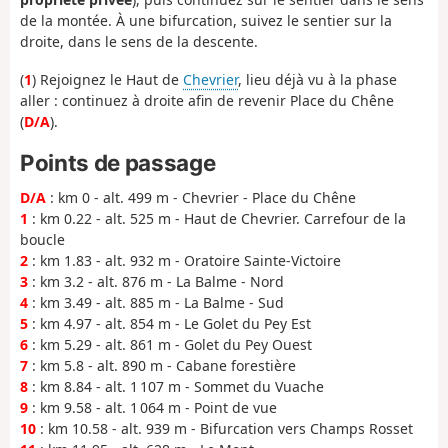
de la montée. À une bifurcation, suivez le sentier sur la
droite, dans le sens de la descente.
(
1
) Rejoignez le Haut de
Chevrier
, lieu déjà vu à la phase
aller : continuez à droite afin de revenir Place du Chêne
(
D/A
).
Points de passage
D/A
: km 0 - alt. 499 m - Chevrier - Place du Chêne
1
: km 0.22 - alt. 525 m - Haut de Chevrier. Carrefour de la
boucle
2
: km 1.83 - alt. 932 m - Oratoire Sainte-Victoire
3
: km 3.2 - alt. 876 m - La Balme - Nord
4
: km 3.49 - alt. 885 m - La Balme - Sud
5
: km 4.97 - alt. 854 m - Le Golet du Pey Est
6
: km 5.29 - alt. 861 m - Golet du Pey Ouest
7
: km 5.8 - alt. 890 m - Cabane forestière
8
: km 8.84 - alt. 1 107 m - Sommet du Vuache
9
: km 9.58 - alt. 1 064 m - Point de vue
10
: km 10.58 - alt. 939 m - Bifurcation vers Champs Rosset