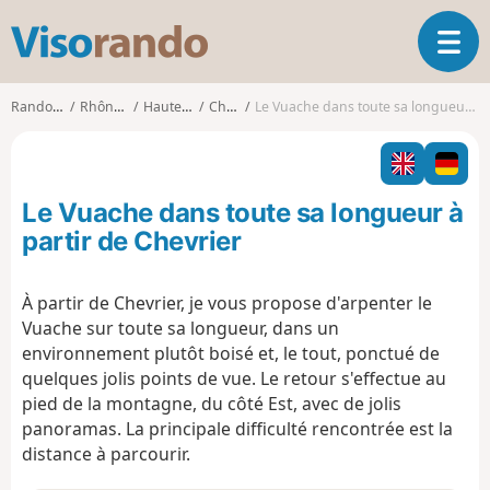
V
O
i
u
s
v
o
Randonnées
Rhône-Alpes
Haute-Savoie
Chevrier
Le Vuache dans toute sa longueur à partir de Chevrier
r
r
i
a
r
n
l
d
Le Vuache dans toute sa longueur à
a
o
n
partir de Chevrier
a
v
À partir de Chevrier, je vous propose d'arpenter le
i
Vuache sur toute sa longueur, dans un
g
a
environnement plutôt boisé et, le tout, ponctué de
t
quelques jolis points de vue. Le retour s'effectue au
i
pied de la montagne, du côté Est, avec de jolis
o
panoramas. La principale difficulté rencontrée est la
n
distance à parcourir.