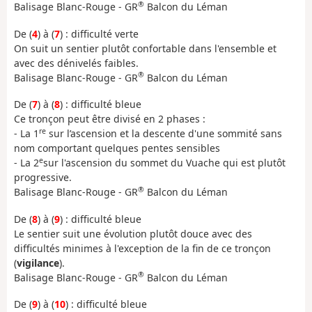
®
Balisage Blanc-Rouge - GR
Balcon du Léman
De (
4
) à (
7
) : difficulté verte
On suit un sentier plutôt confortable dans l'ensemble et
avec des dénivelés faibles.
®
Balisage Blanc-Rouge - GR
Balcon du Léman
De (
7
) à (
8
) : difficulté bleue
Ce tronçon peut être divisé en 2 phases :
re
- La 1
sur l’ascension et la descente d'une sommité sans
nom comportant quelques pentes sensibles
e
- La 2
sur l'ascension du sommet du Vuache qui est plutôt
progressive.
®
Balisage Blanc-Rouge - GR
Balcon du Léman
De (
8
) à (
9
) : difficulté bleue
Le sentier suit une évolution plutôt douce avec des
difficultés minimes à l'exception de la fin de ce tronçon
(
vigilance
).
®
Balisage Blanc-Rouge - GR
Balcon du Léman
De (
9
) à (
10
) : difficulté bleue