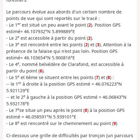
Le parcours évolue aux abords d'un certain nombre de
points de vue qui sont reportés sur le tracé :
er
- Le 1
est situé un peu avant le point (
2
). Position GPS
estimé= 46.107932°N 5.899889°E
e
- Le 2
est accessible à partir du point (
2
).
e
- Le 3
est rencontré entre les points (
2
) et (
3
). Attention à la
présence de la falaise qui n'est pas loin. Position GPS
estimé= 46.103654°N 5.900816°E
e
- Le 4
, nommé belvédère de Clarafond, est accessible à
partir du point (
6
).
e
- Le 5
et 6ème se situent entre les points (
7
) et (
8
) :
er
-- le 1
à droite à la position GPS estimé = 46.076223°N
5.921129°E
e
-- et le 2
à gauche à la position GPS estimé = 46.06843°N
5.932178°E
e
- Le 7
se situe un peu après le point (
8
) à la position GPS
estimé = 46.058591°N 5.939101°E
e
- Le 8
est rencontré sur le cheminement au point (
9
)
Ci-dessous une grille de difficultés par tronçon (un parcours