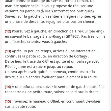
abandonnez le balisage du GR
Balcon du Léman. De
manière optionnelle, je vous propose de réaliser une
variante du parcours (à lire § Informations pratiques).
Suivez, sur la gauche, un sentier en légère montée. Après
une phase de descente, rejoignez plus bas un chemin.
(
12
) Poursuivez à gauche, en direction de Tire-Cul (parking),
®
en suivant le balisage Blanc-Rouge (GR
965). Pas très loin, à
une fourche, orientez-vous à gauche.
(
13
) Après un peu de temps, arrivez à une intersection :
continuez la petite route, en direction de Cortagy .
®
De ce lieu, le tracé du GR
est quitté et un balisage avec
Flèche Jaune est à suivre jusqu'au retour.
Un peu après avoir quitté le hameau, continuez sur la
droite, sur un sentier évoluant parallèlement à la route.
(
14
) À une bifurcation, suivez le sentier de gauche puis, à la
rencontre d'une petite route, suivez celle-ci sur la droite.
(
15
) Traversez le hameau d'Olliet, en continuant d'évoluer
sur la petite route.