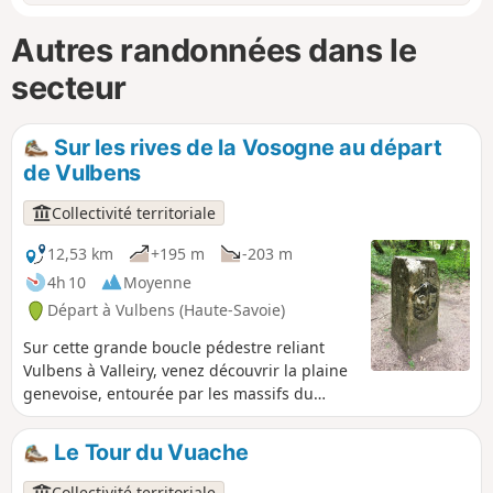
Autres randonnées dans le
secteur
Sur les rives de la Vosogne au départ
de Vulbens
Collectivité territoriale
12,53 km
+195 m
-203 m
4h 10
Moyenne
Départ à Vulbens (Haute-Savoie)
Sur cette grande boucle pédestre reliant
Vulbens à Valleiry, venez découvrir la plaine
genevoise, entourée par les massifs du
Vuache et du Salève et par la Haute-Chaîne
du Jura. Puis, le long de la Vosogne, petit
Le Tour du Vuache
affluent du Rhône, profitez des sentiers
forestiers qui longent la frontière franco-
Collectivité territoriale