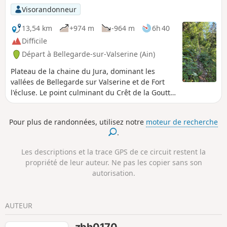
Visorandonneur
13,54 km
+974 m
-964 m
6h 40
Difficile
Départ à Bellegarde-sur-Valserine (Ain)
Plateau de la chaine du Jura, dominant les
vallées de Bellegarde sur Valserine et de Fort
l'écluse. Le point culminant du Crêt de la Goutte
permet un panorama à 360° sur le Parc Naturel
du Jura et vers le Lac Léman coté Genève, avec
Pour plus de randonnées, utilisez notre
moteur de recherche
un horizon dominé par la chaine des Alpes,
.
dont le Mont Blanc.
Les descriptions et la trace GPS de ce circuit restent la
propriété de leur auteur. Ne pas les copier sans son
autorisation.
AUTEUR
zbh0170