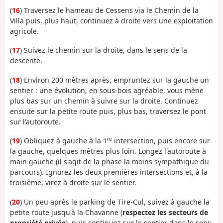
(
16
) Traversez le hameau de Cessens via le Chemin de la
Villa puis, plus haut, continuez à droite vers une exploitation
agricole.
(
17
) Suivez le chemin sur la droite, dans le sens de la
descente.
(
18
) Environ 200 mètres après, empruntez sur la gauche un
sentier : une évolution, en sous-bois agréable, vous mène
plus bas sur un chemin à suivre sur la droite. Continuez
ensuite sur la petite route puis, plus bas, traversez le pont
sur l'autoroute.
re
(
19
) Obliquez à gauche à la 1
intersection, puis encore sur
la gauche, quelques mètres plus loin. Longez l'autoroute à
main gauche (il s'agit de la phase la moins sympathique du
parcours). Ignorez les deux premières intersections et, à la
troisième, virez à droite sur le sentier.
(
20
) Un peu après le parking de Tire-Cul, suivez à gauche la
petite route jusqu'à la Chavanne (
respectez les secteurs de
propriété privée
), puis continuez sur le sentier dans le sens