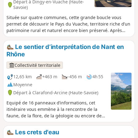
Départ à Dingy-en-Vuache (Haute-
Savoie)
Située sur quatre communes, cette grande boucle vous
permet de découvrir le Pays du Vuache, territoire riche d’un
patrimoine rural et naturel encore bien préservé. Après
avoir traversé le Bois du Mont (Chênex) et apprécié sa
fraicheur, vous atteindrez le plateau des Longues Reisses,
Le sentier d’interprétation de Nant en
où la vue panoramique s’étend de la Haute-Chaîne du Jura
Rhône
aux Alpes (table d’orientation). Poursuivez ensuite votre
promenade par le parcours botanique et rejoignez le village
Collectivité territoriale
d'Epagny. Longez le Massif du Vuache en fin de randonnée.
12,65 km
+463 m
-456 m
4h 55
Moyenne
Départ à Clarafond-Arcine (Haute-Savoie)
Equipé de 16 panneaux d’informations, cet
itinéraire vous emmène à la rencontre de la
faune, de la flore, de la géologie ou encore de
l’histoire de la région.
Les crets d'eau