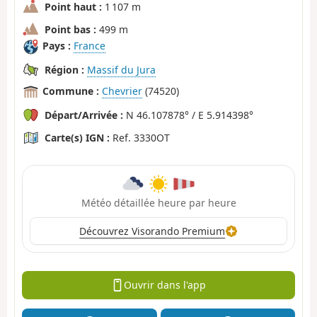
Point haut :
1 107 m
Point bas :
499 m
Pays :
France
Région :
Massif du Jura
Commune :
Chevrier
(74520)
Départ/Arrivée :
N 46.107878° / E 5.914398°
Carte(s) IGN :
Ref. 3330OT
Météo détaillée heure par heure
Découvrez Visorando Premium
Ouvrir dans l'app