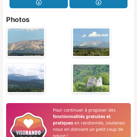
Photos
Pour continuer à proposer des
fonctionnalités gratuites et
pratiques
en randonnée, soutenez-
nous en donnant un petit coup de
pouce !