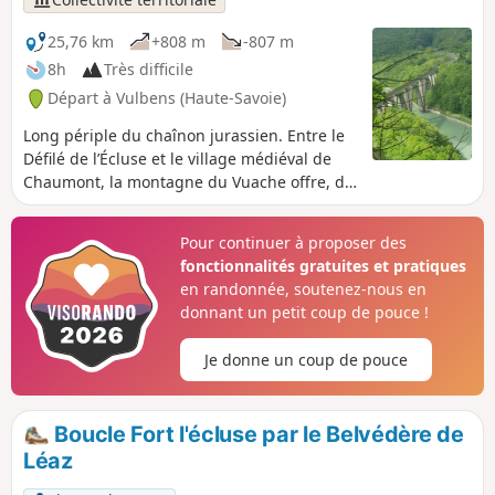
suisse, jadis utilisés par les douaniers.
Patrimoine historique (bornes frontières
25,76 km
+808 m
-807 m
notamment) et mobilier d’interprétation
8h
Très difficile
jalonnent votre promenade.
Départ à Vulbens (Haute-Savoie)
Long périple du chaînon jurassien. Entre le
Défilé de l’Écluse et le village médiéval de
Chaumont, la montagne du Vuache offre, de
sa forêt orientale à ses falaises occidentales,
un contraste saisissant !
Pour continuer à proposer des
fonctionnalités gratuites et pratiques
en randonnée, soutenez-nous en
donnant un petit coup de pouce !
Je donne un coup de pouce
Boucle Fort l'écluse par le Belvédère de
Léaz