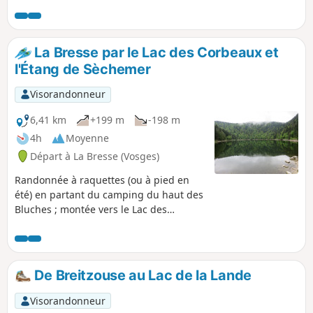
La Bresse par le Lac des Corbeaux et
l'Étang de Sèchemer
Visorandonneur
6,41 km
+199 m
-198 m
4h
Moyenne
Départ à La Bresse (Vosges)
Randonnée à raquettes (ou à pied en
été) en partant du camping du haut des
Bluches ; montée vers le Lac des
Corbeaux et retour par l'Étang de
Sèchemer.
De Breitzouse au Lac de la Lande
Visorandonneur