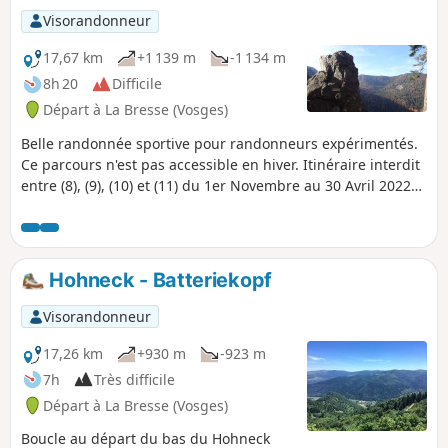
se rediriger vers La Bresse en passant
Visorandonneur
par un splendide parcours à travers
l'Arboretum du Planot-Paris. Classée
17,67 km
+1 139 m
-1 134 m
difficile uniquement pour sa longueur :
8h 20
Difficile
compter 22 km
Départ à La Bresse (Vosges)
Belle randonnée sportive pour randonneurs expérimentés.
Ce parcours n'est pas accessible en hiver. Itinéraire interdit
entre (8), (9), (10) et (11) du 1er Novembre au 30 Avril 2022
(Arrêté préfectoral du 18 Mai 2022).
Hohneck - Batteriekopf
Visorandonneur
17,26 km
+930 m
-923 m
7h
Très difficile
Départ à La Bresse (Vosges)
Boucle au départ du bas du Hohneck