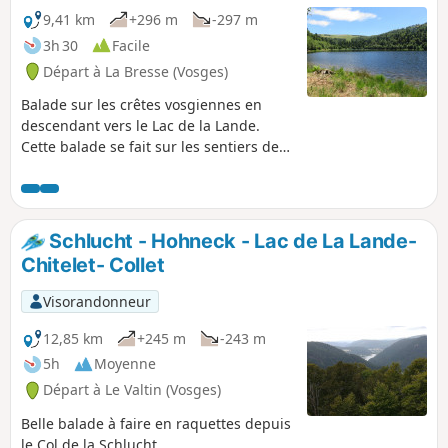
9,41 km
+296 m
-297 m
3h 30
Facile
Départ à La Bresse (Vosges)
Balade sur les crêtes vosgiennes en
descendant vers le Lac de la Lande.
Cette balade se fait sur les sentiers des
chaumes des Hautes Vosges parmi les
vaches vosgiennes, en passant non loin
des Fermes Auberges de Breitzousen,
Fershmuss et Schmargult. Plus bas, à
Schlucht - Hohneck - Lac de La Lande-
travers les bois ombragés de hêtres et
Chitelet- Collet
d’épicéas, on atteint le Lac de la Lande,
endroit idéal pour un pique-nique. Le
Visorandonneur
dénivelé très raisonnable de 250 m sur
9,5 km fait que cette randonnée n'est
12,85 km
+245 m
-243 m
pas d'une difficulté particulière.
5h
Moyenne
06/02/2023 : Randonnée interdite
Départ à Le Valtin (Vosges)
jusqu'à nouvel ordre sur arrêté
municipal, en raison d'un éboulement
Belle balade à faire en raquettes depuis
de rochers et de pierres sur le GR®531.
le Col de la Schlucht.