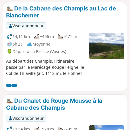
la station de ski de la Bresse jusqu'au Hohneck,
De la Cabane des Champis au Lac de
en boucle, avant de revenir par la Roche du
Blanchemer
Diable, le Lac de Retournemer et la Cascade
Charlemagne. La randonnée n'est pas très
Visorandonneur
difficile, mais comporte quand même un bon
dénivelé, récompensé par des panoramas
14,11 km
+496 m
-671 m
splendides sur la partie haute du parcours, et
5h 25
Moyenne
plusieurs passages à négocier avec prudence sur
Départ à La Bresse (Vosges)
la descente au Lac de Retournemer.
Au départ des Champis, l'itinéraire
passe par le Marécage Rouge Feigne, le
Col de Thiaville (alt. 1112 m), le Hohneck
(alt. 1363 m) et le Col du Wormspel (alt.
1277 m) pour redescendre vers le Lac de
Blanchemer.
Du Chalet de Rouge Mousse à la
Cabane des Champis
Visorandonneur
10,54 km
+528 m
-295 m