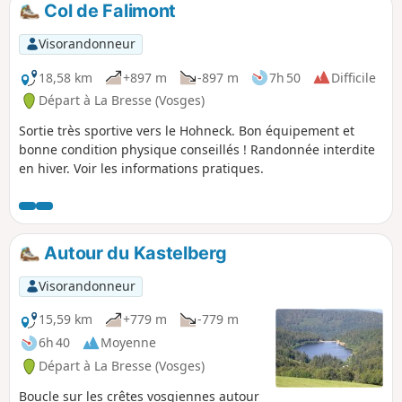
Col de Falimont
Visorandonneur
18,58 km
+897 m
-897 m
7h 50
Difficile
Départ à La Bresse (Vosges)
Sortie très sportive vers le Hohneck. Bon équipement et
bonne condition physique conseillés ! Randonnée interdite
en hiver. Voir les informations pratiques.
Autour du Kastelberg
Visorandonneur
15,59 km
+779 m
-779 m
6h 40
Moyenne
Départ à La Bresse (Vosges)
Boucle sur les crêtes vosgiennes autour