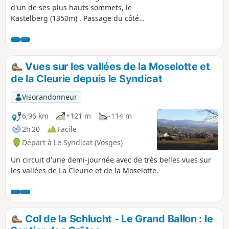
d'un de ses plus hauts sommets, le
Kastelberg (1350m) . Passage du côté
alsacien au Lac d'Altenweiher (925m) et
du côté vosgien aux lacs de Blanchemer
(985m) et de la Lande (1034m).
Vues sur les vallées de la Moselotte et
de la Cleurie depuis le Syndicat
Visorandonneur
6,96 km
+121 m
-114 m
2h 20
Facile
Départ à Le Syndicat (Vosges)
Un circuit d'une demi-journée avec de très belles vues sur
les vallées de La Cleurie et de la Moselotte.
Col de la Schlucht - Le Grand Ballon : le