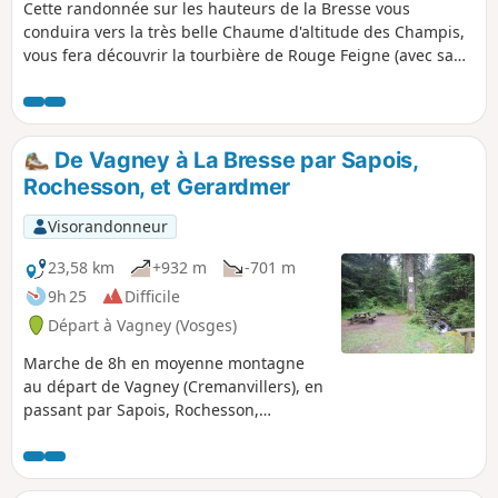
Cette randonnée sur les hauteurs de la Bresse vous
conduira vers la très belle Chaume d'altitude des Champis,
vous fera découvrir la tourbière de Rouge Feigne (avec sa
flore rare..). Au Roches Beuty, vous profiterez d'un
incomparable panorama sur les Vallées de La Bresse.
De Vagney à La Bresse par Sapois,
Rochesson, et Gerardmer
Visorandonneur
23,58 km
+932 m
-701 m
9h 25
Difficile
Départ à Vagney (Vosges)
Marche de 8h en moyenne montagne
au départ de Vagney (Cremanvillers), en
passant par Sapois, Rochesson,
Gerardmer (Les Bas-Rupts) et le Col de
Grosse Pierre, arrivée à La Bresse.