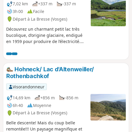
7,02 km
+337 m
-337 m
3h 00
Facile
Départ à La Bresse (Vosges)
Découvrez un charmant petit lac très
bucolique, d’origine glaciaire, endigué
en 1959 pour produire de l’électricité.
Un parcours qui allie beauté des
paysages et apprentissages autour de la
force de l’eau.
Hohneck/ Lac d'Altenweiller/
Rothenbachkof
Visorandonneur
14,69 km
+856 m
-856 m
6h 40
Moyenne
Départ à La Bresse (Vosges)
Belle descente! Mais du coup belle
remontée!!! Un paysage magnifique et