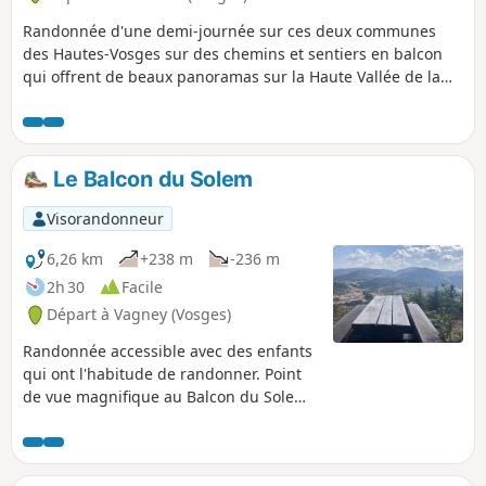
Randonnée d'une demi-journée sur ces deux communes
des Hautes-Vosges sur des chemins et sentiers en balcon
qui offrent de beaux panoramas sur la Haute Vallée de la
Moselotte.
Le Balcon du Solem
Visorandonneur
6,26 km
+238 m
-236 m
2h 30
Facile
Départ à Vagney (Vosges)
Randonnée accessible avec des enfants
qui ont l'habitude de randonner. Point
de vue magnifique au Balcon du Solem
et pourquoi pas une petite pause à la
table de pique-nique du chalet du
Solem ?