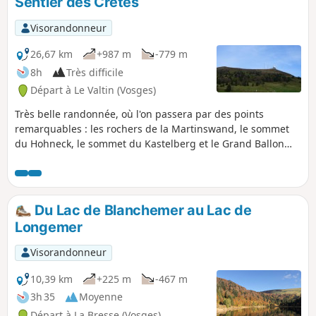
Sentier des Crêtes
Visorandonneur
26,67 km
+987 m
-779 m
8h
Très difficile
Départ à Le Valtin (Vosges)
Très belle randonnée, où l'on passera par des points
remarquables : les rochers de la Martinswand, le sommet
du Hohneck, le sommet du Kastelberg et le Grand Ballon
(avec la "Boule" au sommet).
Du Lac de Blanchemer au Lac de
Longemer
Visorandonneur
10,39 km
+225 m
-467 m
3h 35
Moyenne
Départ à La Bresse (Vosges)