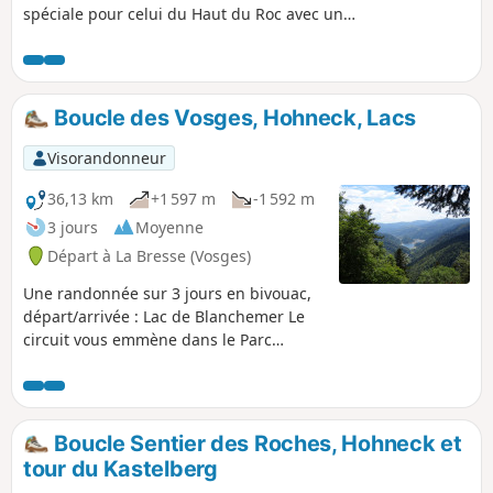
spéciale pour celui du Haut du Roc avec un
panorama sur la Vallée de la Moselotte
jusqu'à Remiremont sans oublier les Tables
de Charlemagne.
Boucle des Vosges, Hohneck, Lacs
Visorandonneur
36,13 km
+1 597 m
-1 592 m
3 jours
Moyenne
Départ à La Bresse (Vosges)
Une randonnée sur 3 jours en bivouac,
départ/arrivée : Lac de Blanchemer Le
circuit vous emmène dans le Parc
Naturel Régional des Ballons des
Vosges, pour découvrir le troisième plus
haut sommet du Parc, le Hohneck
(alt.1363 m) ainsi que le Rainkopf (alt.
Boucle Sentier des Roches, Hohneck et
1305 m), en passant par l'épaisse forêt
tour du Kastelberg
de la Bresse et le Lac des Corbeaux.