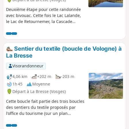
Deuxième étape pour cette randonnée
avec bivouac. Cette fois le Lac Lalande,
le Lac de Retournemer, la Cascade
Charlemagne et la Cascade de
Retournemer seront sur votre parcours
pour vous faire découvrir de
magnifiques couleurs.
Sentier du textile (boucle de Vologne) à
La Bresse
Visorandonneur
4,06 km
+202 m
-203 m
1h 45
Moyenne
Départ à La Bresse (Vosges)
Cette boucle fait partie des trois boucles
des sentiers du textile proposés par
l'office du tourisme (sur un plan
relativement grossier).