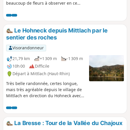
beaucoup de fleurs à observer en ce
début juillet... et bonne dégustation de
produits locaux à la ferme auberge de
Steinwasen...
Le Hohneck depuis Mittlach par le
sentier des roches
Visorandonneur
21,79 km
+1 309 m
-1 309 m
10h 00
Difficile
Départ à Mittlach (Haut-Rhin)
Très belle randonnée, certes longue,
mais très agréable depuis le village de
Mittlach en direction du Hohneck avec
un petit détour par le sentier des
roches. On voit malgré tout les endroits
touristiques et accessibles en véhicule
qui ramènent à la civilisation, mais on
La Bresse : Tour de la Vallée du Chajoux
s'en échappe vite pour retrouver le