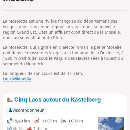
p
La Moselotte est une rivière française du département des
Vosges, dans l'ancienne région Lorraine, dans la nouvelle
région Grand Est. C'est un affluent droit direct de la Moselle,
donc un sous-affluent du Rhin.
La Moselotte, qui signifie en dialecte roman la petite Moselle,
naît dans le massif des Vosges à la fontaine de la Duchesse, à
1280 m d'altitude, sous le Pâquis des Hautes Fées à l'ouest du
sommet du Hohneck.
La longueur de son cours est de 47.5 km.
Lien Wikipédia
Cinq Lacs autour du Kastelberg
Visorandonneur
18,49 km
+1 007 m
-1 006 m
8h 10
Difficile