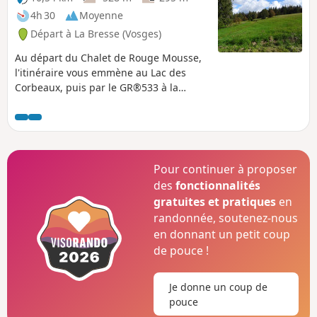
4h 30
Moyenne
Départ à La Bresse (Vosges)
Au départ du Chalet de Rouge Mousse,
l'itinéraire vous emmène au Lac des
Corbeaux, puis par le GR®533 à la
Roche Beauty (point de vue), et au Mont
Moyenmont (alt 969 m) pour rejoindre la
Chaume des Champis et sa cabane.
Pour continuer à proposer
des
fonctionnalités
gratuites et pratiques
en
randonnée, soutenez-nous
en donnant un petit coup
de pouce !
Je donne un coup de
pouce