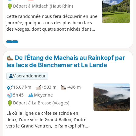
Départ à Mittlach (Haut-Rhin)
Cette randonnée nous fera découvrir en une
journée, quelques-uns des plus beau lacs
des Vosges, dont quatre sont nichés dans
des cirques glaciaires remarquables.
De l'Étang de Machais au Rainkopf par
les lacs de Blanchemer et La Lande
Visorandonneur
15,07 km
+503 m
-496 m
5h 45
Moyenne
Départ à La Bresse (Vosges)
Là où la ligne de crête se scinde en
deux, l'une vers le Grand Ballon, l'autre
vers le Grand Ventron, le Rainkopf offre
un panorama exceptionnel sur 360°. Le