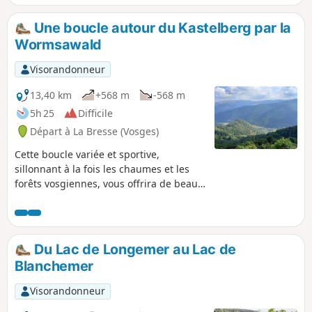
Une boucle autour du Kastelberg par la
Wormsawald
Visorandonneur
13,40 km
+568 m
-568 m
5h 25
Difficile
Départ à La Bresse (Vosges)
Cette boucle variée et sportive,
sillonnant à la fois les chaumes et les
forêts vosgiennes, vous offrira de beaux
points de vue sur les lacs et l'Alsace
d'une part, la Lorraine d'autre part.
Peut-être aurez-vous la chance d'y
observer des chamois. Quelques
Du Lac de Longemer au Lac de
passages difficiles peuvent rappeler le
Blanchemer
Sentier des Roches. 06/02/2023 :
Randonnée interdite jusqu'à nouvel
Visorandonneur
ordre sur arrêté municipal, en raison