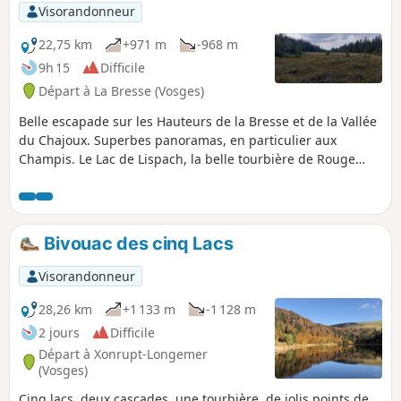
calme de la montagne. Attention ! Cette
Visorandonneur
randonnée n'est pas réalisable en hiver
(voir les informations pratiques ci-
22,75 km
+971 m
-968 m
dessous)
9h 15
Difficile
Départ à La Bresse (Vosges)
Belle escapade sur les Hauteurs de la Bresse et de la Vallée
du Chajoux. Superbes panoramas, en particulier aux
Champis. Le Lac de Lispach, la belle tourbière de Rouge
Feigne, Grouvelin seront les temps forts mais chaque
détour de sentiers et chemins vous fera encore plus aimer
cette pittoresque région des Hautes-Vosges.
Bivouac des cinq Lacs
Visorandonneur
28,26 km
+1 133 m
-1 128 m
2 jours
Difficile
Départ à Xonrupt-Longemer
(Vosges)
Cinq lacs, deux cascades, une tourbière, de jolis points de