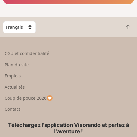
C
R
h
e
o
t
i
o
s
CGU et confidentialité
u
i
r
s
Plan du site
e
s
n
e
Emplois
h
z
Actualités
a
u
u
n
Coup de pouce 2026
t
p
a
Contact
y
s
Téléchargez l'application Visorando et partez à
l'aventure !