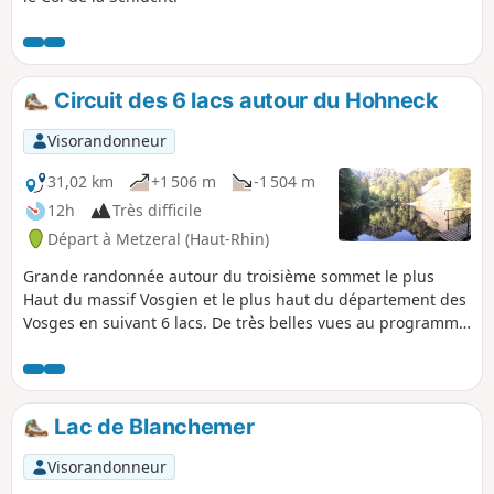
Circuit des 6 lacs autour du Hohneck
Visorandonneur
31,02 km
+1 506 m
-1 504 m
12h
Très difficile
Départ à Metzeral (Haut-Rhin)
Grande randonnée autour du troisième sommet le plus
Haut du massif Vosgien et le plus haut du département des
Vosges en suivant 6 lacs. De très belles vues au programme
et tout style de terrain. (chemin, route, sentier, forêt,
clairière, alpage...). Randonnée très difficile réservée à un
public averti (longueur, durée et grand dénivelé). À ne pas
faire en hiver, privilégier fin de printemps, été et début
Lac de Blanchemer
d'automne.
Visorandonneur