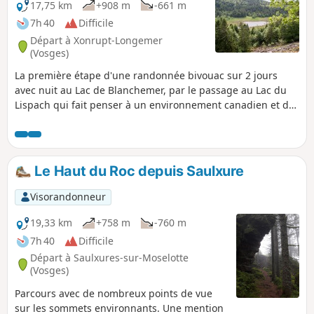
d'un éboulement de rochers et de
17,75 km
+908 m
-661 m
pierres sur le GR®®531.
7h 40
Difficile
Départ à Xonrupt-Longemer
(Vosges)
La première étape d'une randonnée bivouac sur 2 jours
avec nuit au Lac de Blanchemer, par le passage au Lac du
Lispach qui fait penser à un environnement canadien et de
la tourbière du Machais. Difficulté et joli point de vue
pourraient résumer cette première étape.
Le Haut du Roc depuis Saulxure
Visorandonneur
19,33 km
+758 m
-760 m
7h 40
Difficile
Départ à Saulxures-sur-Moselotte
(Vosges)
Parcours avec de nombreux points de vue
sur les sommets environnants. Une mention