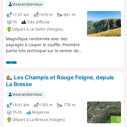
Visorandonneur
17,07 km
+670 m
-661 m
7h
Très difficile
Départ à Le Valtin (Vosges)
Magnifique randonnée avec des
paysages à couper le souffle. Première
partie très technique sur le sentier des
roches puis remontée vers le Hohneck.
Paysages très variés et vue sublime sur
tout le parcours. Possibilité de faire des
pauses dans les auberges sur le
Les Champis et Rouge Feigne, depuis
parcours. Attention ! ce parcours
La Bresse
contient plusieurs tronçons interdits ou
à éviter en condition hivernale La
Visorandonneur
randonnée est à réaliser de mai à
octobre en fonction des conditions
19,41 km
+783 m
-778 m
neigeuses (voir informations pratique
7h 45
Moyenne
ci-dessous).
Départ à La Bresse (Vosges)