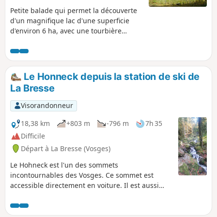
Petite balade qui permet la découverte
d'un magnifique lac d'une superficie
d'environ 6 ha, avec une tourbière
flottante, dans un environnement
majestueux, au pied du Rainkof et des
crêtes qui délimitent les Vosges de
l'Alsace.
Le Honneck depuis la station de ski de
La Bresse
Visorandonneur
18,38 km
+803 m
-796 m
7h 35
Difficile
Départ à La Bresse (Vosges)
Le Hohneck est l'un des sommets
incontournables des Vosges. Ce sommet est
accessible directement en voiture. Il est aussi
possible d'y faire son ascension en empruntant
les sentiers qui partent au fond des vallées
alentours. Cette randonnée permet de partir de