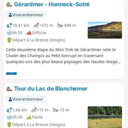
Gérardmer - Honneck-Sotré
Visorandonneur
19,41 km
+372 m
-848 m
6h 35
Difficile
Départ à La Bresse (Vosges)
Cette deuxième étape du Mini-Trek de Gérardmer relie le
Chalet des Champis au Petit Xonrupt en traversant
quelques-uns des plus beaux paysages des Hautes-Vosges.
Après une descente vers la vallée de la Vologne, le parcours
remonte sur les hauteurs de La Bresse-Hohneck, avant de
rejoindre le Lac de la Lande, la ferme-auberge du
Schmargult et la célèbre Route des Crêtes. La randonnée se
Tour du Lac de Blanchemer
poursuit par une longue descente passant par le refuge du
Sotré, le Lac de Retournemer et les rives du Lac de
Visorandonneur
Longemer, avant de rejoindre le cœur de Xonrupt-
Longemer. Une étape variée mêlant forêts, chaumes
1,66 km
+15 m
-15 m
d'altitude, lacs glaciaires et panoramas remarquables.
0h 30
Facile
Départ à La Bresse (Vosges)