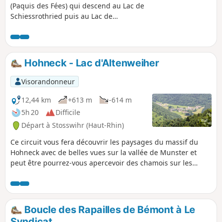
(Paquis des Fées) qui descend au Lac de
Schiessrothried puis au Lac de
Fischboedle, remonte via le Kerbholz,
traverse les sommets du Rainkopf,
Rothenbachkopf puis Batteriekopf. Jolies
vues sur divers lacs additionnels (Kruth-
Hohneck - Lac d'Altenweiher
Wildenstein, Blanchemer, de la Lande),
et sur les Alpes si le temps est adéquat.
Visorandonneur
12,44 km
+613 m
-614 m
5h 20
Difficile
Départ à Stosswihr (Haut-Rhin)
Ce circuit vous fera découvrir les paysages du massif du
Hohneck avec de belles vues sur la vallée de Munster et
peut être pourrez-vous apercevoir des chamois sur les
pentes du sentier des névés. Attention, certain passages de
cette randonnée sont particulièrement difficiles en
particulier la descente du Rainkopf et la montée du
Séestaedtle vers le Kerbholz. Évitez ce parcours par temps
Boucle des Rapailles de Bémont à Le
de pluie, les roches étant particulièrement glissantes et une
Syndicat