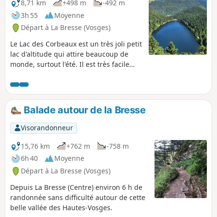
8,71 km
+498 m
-492 m
3h 55
Moyenne
Départ à La Bresse (Vosges)
Le Lac des Corbeaux est un très joli petit
lac d'altitude qui attire beaucoup de
monde, surtout l'été. Il est très facile
d'en faire le tour en famille dans un
cadre idyllique. Au départ, le camping
du Haut des Bluches propose aussi des
locations de superbes cabanes dans les
Balade autour de la Bresse
arbres. Une tyrolienne géante passe
aussi juste au-dessus de nos têtes.
Visorandonneur
Enfin, bref, c'est à ne pas rater.
15,76 km
+762 m
-758 m
6h 40
Moyenne
Départ à La Bresse (Vosges)
Depuis La Bresse (Centre) environ 6 h de
randonnée sans difficulté autour de cette
belle vallée des Hautes-Vosges.