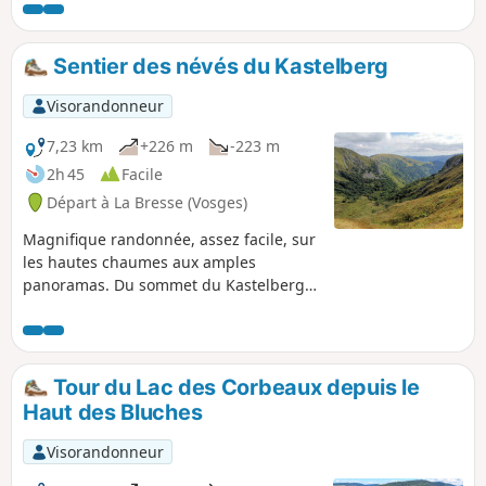
long du parcours les points d'intérêts
sont nombreux, le Lac de Blanchemer et
sa tourbière flottante, le Lac de La Lande
Sentier des névés du Kastelberg
et son barrage, la Chaume du Firsmiss,
la très belle tourbière de Machais, les
Visorandonneur
cirques glaciaires et leurs pierriers, les
vues sur les sommets vosgiens et
7,23 km
+226 m
-223 m
alsaciens ainsi que sur les vallées de la
2h 45
Facile
Fecht et de la Thur.
Départ à La Bresse (Vosges)
Magnifique randonnée, assez facile, sur
les hautes chaumes aux amples
panoramas. Du sommet du Kastelberg,
vue sur les principaux sommets
vosgiens et par temps clair sur les
Alpes.
Tour du Lac des Corbeaux depuis le
Haut des Bluches
Visorandonneur