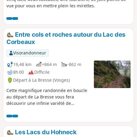
vue pour vous en mettre plein les mirettes.
Entre cols et roches autour du Lac des
Corbeaux
Visorandonneur
19,48 km
+864 m
-862 m
8h 00
Difficile
Départ à La Bresse (Vosges)
Cette magnifique randonnée en boucle
au départ de La Bresse vous fera
découvrir une infinie variété de
paysages : le Lac des Corbeaux, l'Étang
de Sèchemer, le Col de la Vierge, le
point de vue de la Roche du Lac (après
deux refuges) pour atteindre le Col du
Les Lacs du Hohneck
Brabant et son domaine skiable et enfin