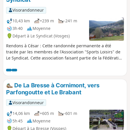
chute pourrait être mortelle.
Visorandonneur
10,43 km
+239 m
-241 m
3h 40
Moyenne
Départ à Le Syndicat (Vosges)
Rendons à César : Cette randonnée permanente a été
tracée par les membres de l'Association "Sports Loisirs" de
Le Syndicat. Cette association faisant partie de la Fédération
Française des Sports Populaires. Le balisage : c'est le logo
de la Fédération Internationale des Sports Populaires. (Un i
et 2 V). Le sentier étant extrêmement bien balisé, de petits
marcheurs courageux peuvent facilement servir de guide à
De La Bresse à Cornimont, vers
leurs parents.
Parfongoutte et Le Brabant
Visorandonneur
14,06 km
+605 m
-601 m
5h 45
Moyenne
Départ à La Bresse (Vosges)