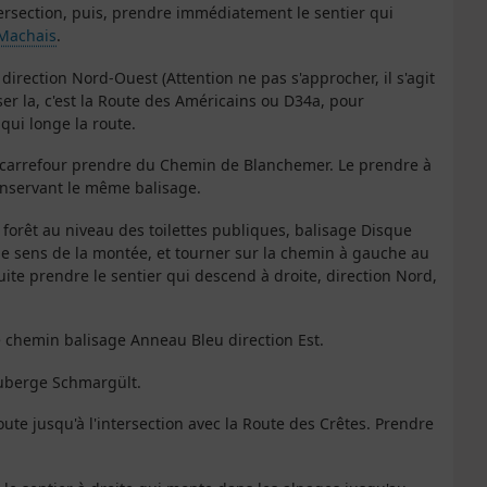
tersection, puis, prendre immédiatement le sentier qui
 Machais
.
 direction Nord-Ouest (Attention ne pas s'approcher, il s'agit
ser la, c'est la Route des Américains ou D34a, pour
qui longe la route.
 au carrefour prendre du Chemin de Blanchemer. Le prendre à
nservant le même balisage.
 forêt au niveau des toilettes publiques, balisage Disque
s le sens de la montée, et tourner sur la chemin à gauche au
nsuite prendre le sentier qui descend à droite, direction Nord,
le chemin balisage Anneau Bleu direction Est.
'Auberge Schmargült.
ute jusqu'à l'intersection avec la Route des Crêtes. Prendre