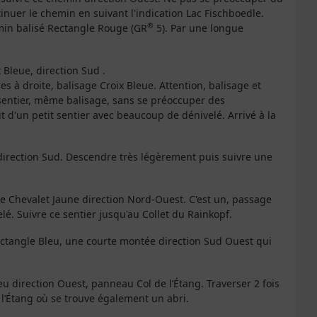
inuer le chemin en suivant l'indication Lac Fischboedle.
®
min balisé Rectangle Rouge (GR
5). Par une longue
 Bleue, direction Sud .
s à droite, balisage Croix Bleue. Attention, balisage et
le sentier, même balisage, sans se préoccuper des
git d'un petit sentier avec beaucoup de dénivelé. Arrivé à la
 direction Sud. Descendre très légèrement puis suivre une
sage Chevalet Jaune direction Nord-Ouest. C'est un, passage
lé. Suivre ce sentier jusqu'au Collet du Rainkopf.
Rectangle Bleu, une courte montée direction Sud Ouest qui
u direction Ouest, panneau Col de l’Étang. Traverser 2 fois
l’Étang où se trouve également un abri.