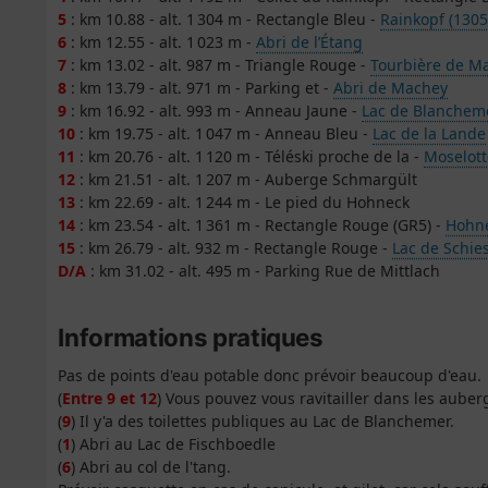
5
: km 10.88 - alt. 1 304 m - Rectangle Bleu -
Rainkopf (130
6
: km 12.55 - alt. 1 023 m -
Abri de l’Étang
7
: km 13.02 - alt. 987 m - Triangle Rouge -
Tourbière de M
8
: km 13.79 - alt. 971 m - Parking et -
Abri de Machey
9
: km 16.92 - alt. 993 m - Anneau Jaune -
Lac de Blanchem
10
: km 19.75 - alt. 1 047 m - Anneau Bleu -
Lac de la Lande
11
: km 20.76 - alt. 1 120 m - Téléski proche de la -
Moselotte
12
: km 21.51 - alt. 1 207 m - Auberge Schmargült
13
: km 22.69 - alt. 1 244 m - Le pied du Hohneck
14
: km 23.54 - alt. 1 361 m - Rectangle Rouge (GR5) -
Hohne
15
: km 26.79 - alt. 932 m - Rectangle Rouge -
Lac de Schie
D/A
: km 31.02 - alt. 495 m - Parking Rue de Mittlach
Informations pratiques
Pas de points d'eau potable donc prévoir beaucoup d'eau.
(
Entre 9 et 12
) Vous pouvez vous ravitailler dans les auber
(
9
) Il y'a des toilettes publiques au Lac de Blanchemer.
(
1
) Abri au Lac de Fischboedle
(
6
) Abri au col de l'tang.