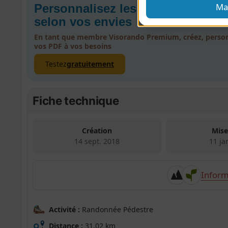
Ma
Personnalisez les PDF de vos r
selon vos envies
En tant que membre Visorando Premium, créez, person
vos PDF à vos besoins
Testez
gratuitement
Fiche technique
Création
Mise
14 sept. 2018
11 ja
Inform
Activité :
Randonnée Pédestre
Distance :
31,02 km