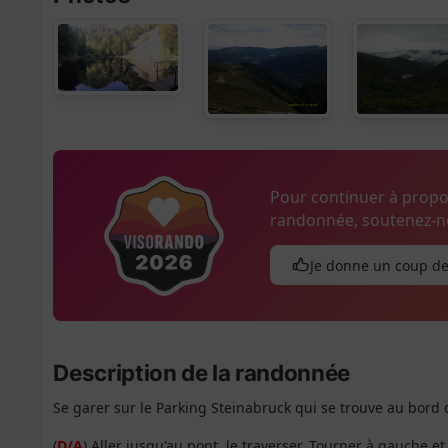
Pour continuer à prop
randonnée, soutenez-no
Je donne un coup d
Description de la randonnée
Se garer sur le Parking Steinabruck qui se trouve au bord d
(
D/A
) Aller jusqu'au pont, le traverser. Tourner à gauche 