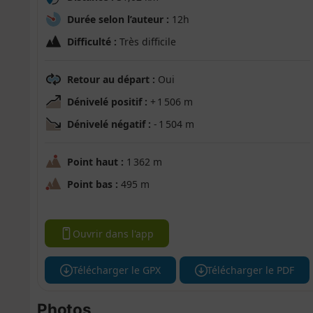
Durée selon l’auteur :
12h
Difficulté :
Très difficile
Retour au départ :
Oui
Dénivelé positif :
+ 1 506 m
Dénivelé négatif :
- 1 504 m
Point haut :
1 362 m
Point bas :
495 m
Ouvrir dans l'app
Télécharger le GPX
Télécharger le PDF
Photos