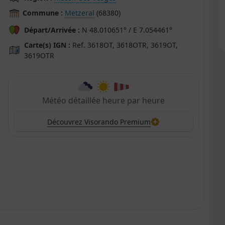
Commune :
Metzeral
(68380)
Départ/Arrivée :
N 48.010651° / E 7.054461°
Carte(s) IGN :
Ref. 3618OT, 3618OTR, 3619OT,
3619OTR
Météo détaillée heure par heure
Découvrez Visorando Premium