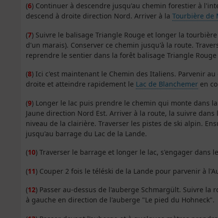
(
6
) Continuer à descendre jusqu'au chemin forestier à l'in
descend à droite direction Nord. Arriver à la
Tourbière de
(
7
) Suivre le balisage Triangle Rouge et longer la tourbière
d'un marais). Conserver ce chemin jusqu'à la route. Traver
reprendre le sentier dans la forêt balisage Triangle Rouge 
(
8
) Ici c'est maintenant le Chemin des Italiens. Parvenir
droite et atteindre rapidement le
Lac de Blanchemer
en co
(
9
) Longer le lac puis prendre le chemin qui monte dans la
Jaune direction Nord Est. Arriver à la route, la suivre dan
niveau de la clairière. Traverser les pistes de ski alpin. E
jusqu'au barrage du Lac de la Lande.
(
10
) Traverser le barrage et longer le lac, s'engager dans 
(
11
) Couper 2 fois le téléski de la Lande pour parvenir à l
(
12
) Passer au-dessus de l'auberge Schmargült. Suivre la ro
à gauche en direction de l'auberge "Le pied du Hohneck".