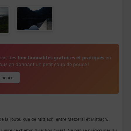
oser des
fonctionnalités gratuites et pratiques
en
us en donnant un petit coup de pouce !
e pouce
e la route, Rue de Mittlach, entre Metzeral et Mittlach.
et suivre ce chemin direction Ouest. Ne pas se préoccuper du