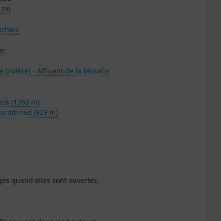
5 m)
achais
er
 (rivière) - Affluent de la Moselle
ck (1363 m)
ssrothried (929 m)
ges quand elles sont ouvertes.