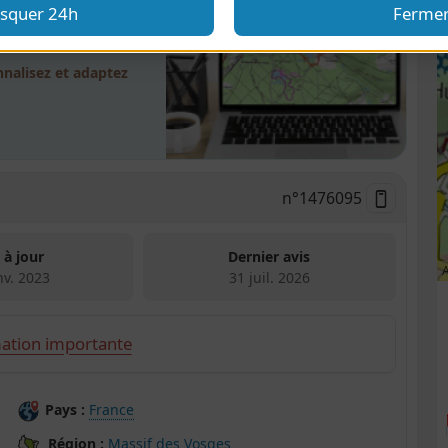
squer 24h
Ferme
andonnées
nalisez et adaptez
n°
1476095
 à jour
Dernier avis
A
nv. 2023
31 juil. 2026
ation importante
Pays :
France
Région :
Massif des Vosges