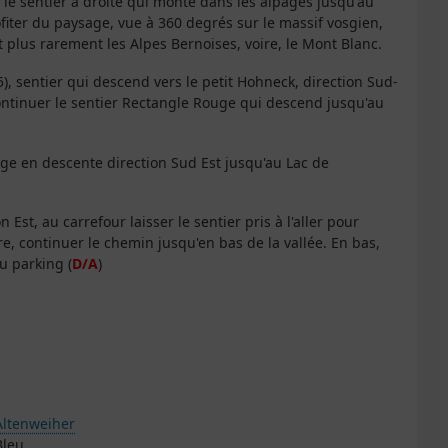
le sentier à droite qui monte dans les alpages jusqu'au
iter du paysage, vue à 360 degrés sur le massif vosgien,
et plus rarement les Alpes Bernoises, voire, le Mont Blanc.
5), sentier qui descend vers le petit Hohneck, direction Sud-
ontinuer le sentier Rectangle Rouge qui descend jusqu'au
ouge en descente direction Sud Est jusqu'au Lac de
st, au carrefour laisser le sentier pris à l'aller pour
e, continuer le chemin jusqu'en bas de la vallée. En bas,
u parking (
D/A
)
Altenweiher
Bleu