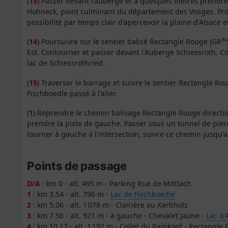
(
13
) Passer devant l'auberge et à quelques mètres prendre 
Hohneck, point culminant du département des Vosges. Prof
possibilité par temps clair d'apercevoir la plaine d'Alsace 
®
(
14
) Poursuivre sur le sentier balisé Rectangle Rouge (GR
Est. Contourner et passer devant l'Auberge Schiessroth. C
lac de Schiessrothried.
(
15
) Traverser le barrage et suivre le sentier Rectangle R
Fischboedle passé à l'aller.
(
1
) Reprendre le chemin balisage Rectangle Rouge direction E
prendre la piste de gauche. Passer sous un tunnel de pierr
tourner à gauche à l'intersection, suivre ce chemin jusqu'a
Points de passage
D/A
: km 0 - alt. 495 m - Parking Rue de Mittlach
1
: km 3.54 - alt. 796 m -
Lac de Fischboedle
2
: km 5.06 - alt. 1 078 m - Clairière au Kerbholz
3
: km 7.56 - alt. 921 m - à gauche - Chevalet Jaune -
Lac d'
4
: km 10.17 - alt. 1 192 m - Collet du Rainkopf - Rectangle 