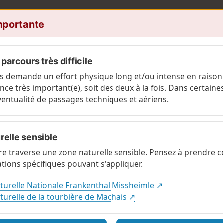
mportante
 parcours très difficile
mium
s demande un effort physique long et/ou intense en raison
es 6 lacs autour du Hohneck
nce très important(e), soit des deux à la fois. Dans certaine
éventualité de passages techniques et aériens.
A
 du Hohneck
relle sensible
us Haut du massif Vosgien et le plus haut du
aire traverse une zone naturelle sensible. Pensez à prendre
tions spécifiques pouvant s'appliquer.
ain. (chemin, route, sentier, forêt, clairière,
turelle Nationale Frankenthal Missheimle ↗
(longueur, durée et grand dénivelé).
C
turelle de la tourbière de Machais ↗
 été et début d'automne.