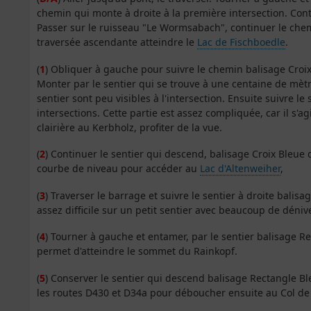
chemin qui monte à droite à la première intersection. Cont
Passer sur le ruisseau "Le Wormsabach", continuer le che
traversée ascendante atteindre le
Lac de Fischboedle
.
(
1
) Obliquer à gauche pour suivre le chemin balisage Croix
Monter par le sentier qui se trouve à une centaine de mètre
sentier sont peu visibles à l'intersection. Ensuite suivre 
intersections. Cette partie est assez compliquée, car il s'a
clairière au Kerbholz, profiter de la vue.
(
2
) Continuer le sentier qui descend, balisage Croix Bleue
courbe de niveau pour accéder au
Lac d'Altenweiher
,
(
3
) Traverser le barrage et suivre le sentier à droite bali
assez difficile sur un petit sentier avec beaucoup de dénive
(
4
) Tourner à gauche et entamer, par le sentier balisage 
permet d'atteindre le sommet du Rainkopf.
(
5
) Conserver le sentier qui descend balisage Rectangle Ble
les routes D430 et D34a pour déboucher ensuite au Col de 