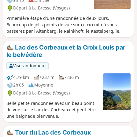
9h 15
Difficile
Départ à La Bresse (Vosges)
Prmemière étape d'une randonnée de deux jours.
Beaucoup de jolis points de vue sur ce circuit où vous
passerez par l'Altenberg, le Rainkhoft, le Kastelberg, le
Honechkt sans oublier le Lac des Corbeaux et les chamois à
l'arrivée.
Lac des Corbeaux et la Croix Louis par
le belvédère
Visorandonneur
4,79 km
+237 m
-236 m
2h 05
Moyenne
Départ à La Bresse (Vosges)
Belle petite randonnée avec un beau point
de vue sur le Lac des Corbeaux et peut être,
une baignade bienvenue.
Tour du Lac des Corbeaux