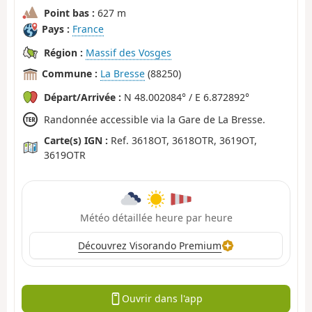
Point bas :
627 m
Pays :
France
Région :
Massif des Vosges
Commune :
La Bresse
(88250)
Départ/Arrivée :
N 48.002084° / E 6.872892°
Randonnée accessible via la Gare de La Bresse.
Carte(s) IGN :
Ref. 3618OT, 3618OTR, 3619OT,
3619OTR
Météo détaillée heure par heure
Découvrez Visorando Premium
Ouvrir dans l'app