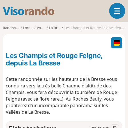
V
O
i
u
s
v
o
Randonnées
Lorraine
Vosges
La Bresse
Les Champis et Rouge Feigne, depuis La Bresse
r
r
i
a
r
n
l
d
Les Champis et Rouge Feigne,
a
o
n
depuis La Bresse
a
v
Cette randonnée sur les hauteurs de la Bresse vous
i
conduira vers la très belle Chaume d'altitude des
g
a
Champis, vous fera découvrir la tourbière de Rouge
t
Feigne (avec sa flore rare..). Au Roches Beuty, vous
i
profiterez d'un incomparable panorama sur les
o
Vallées de La Bresse.
n