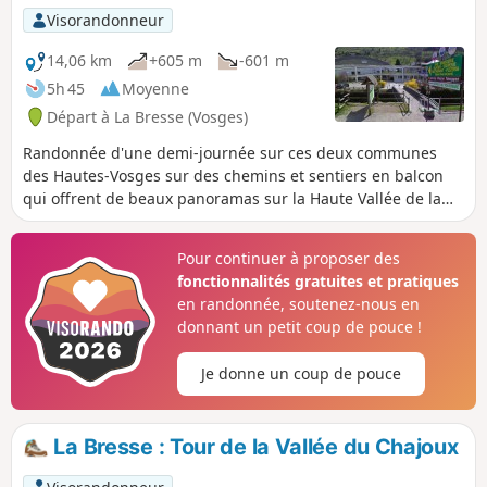
Visorandonneur
14,06 km
+605 m
-601 m
5h 45
Moyenne
Départ à La Bresse (Vosges)
Randonnée d'une demi-journée sur ces deux communes
des Hautes-Vosges sur des chemins et sentiers en balcon
qui offrent de beaux panoramas sur la Haute Vallée de la
Moselotte.
Pour continuer à proposer des
fonctionnalités gratuites et pratiques
en randonnée, soutenez-nous en
donnant un petit coup de pouce !
Je donne un coup de pouce
La Bresse : Tour de la Vallée du Chajoux