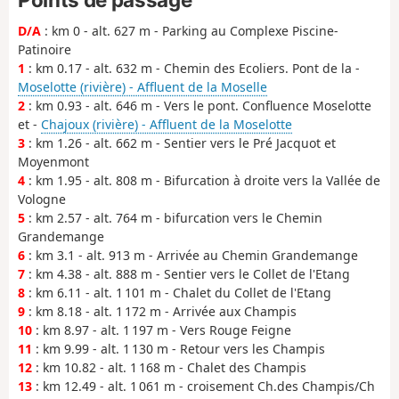
D/A
: km 0 - alt. 627 m - Parking au Complexe Piscine-
Patinoire
1
: km 0.17 - alt. 632 m - Chemin des Ecoliers. Pont de la -
Moselotte (rivière) - Affluent de la Moselle
2
: km 0.93 - alt. 646 m - Vers le pont. Confluence Moselotte
et -
Chajoux (rivière) - Affluent de la Moselotte
3
: km 1.26 - alt. 662 m - Sentier vers le Pré Jacquot et
Moyenmont
4
: km 1.95 - alt. 808 m - Bifurcation à droite vers la Vallée de
Vologne
5
: km 2.57 - alt. 764 m - bifurcation vers le Chemin
Grandemange
6
: km 3.1 - alt. 913 m - Arrivée au Chemin Grandemange
7
: km 4.38 - alt. 888 m - Sentier vers le Collet de l'Etang
8
: km 6.11 - alt. 1 101 m - Chalet du Collet de l'Etang
9
: km 8.18 - alt. 1 172 m - Arrivée aux Champis
10
: km 8.97 - alt. 1 197 m - Vers Rouge Feigne
11
: km 9.99 - alt. 1 130 m - Retour vers les Champis
12
: km 10.82 - alt. 1 168 m - Chalet des Champis
13
: km 12.49 - alt. 1 061 m - croisement Ch.des Champis/Ch