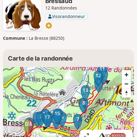
Bressaud
12 Randonnées
Visorandonneur
Commune :
La Bresse (88250)
Carte de la randonnée
11
10
12
9
13
8
15
16
14
3
4
2
6
17
5
7
1
3D
NOUVEAU