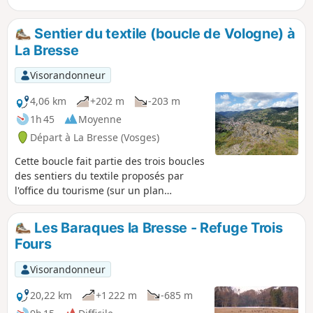
paysages : le Lac des Corbeaux, l'Étang
de Sèchemer, le Col de la Vierge, le
Sentier du textile (boucle de Vologne) à
point de vue de la Roche du Lac (après
La Bresse
deux refuges) pour atteindre le Col du
Brabant et son domaine skiable et enfin
Visorandonneur
se rediriger vers La Bresse en passant
par un splendide parcours à travers
4,06 km
+202 m
-203 m
l'Arboretum du Planot-Paris. Classée
1h 45
Moyenne
difficile uniquement pour sa longueur :
Départ à La Bresse (Vosges)
compter 22 km
Cette boucle fait partie des trois boucles
des sentiers du textile proposés par
l'office du tourisme (sur un plan
relativement grossier).
Les Baraques la Bresse - Refuge Trois
Fours
Visorandonneur
20,22 km
+1 222 m
-685 m