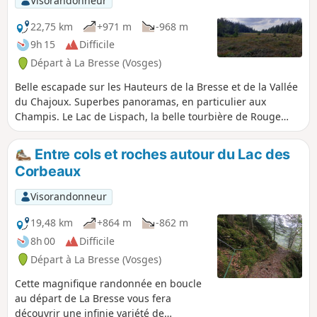
Visorandonneur
22,75 km
+971 m
-968 m
9h 15
Difficile
Départ à La Bresse (Vosges)
Belle escapade sur les Hauteurs de la Bresse et de la Vallée
du Chajoux. Superbes panoramas, en particulier aux
Champis. Le Lac de Lispach, la belle tourbière de Rouge
Feigne, Grouvelin seront les temps forts mais chaque
détour de sentiers et chemins vous fera encore plus aimer
Entre cols et roches autour du Lac des
cette pittoresque région des Hautes-Vosges.
Corbeaux
Visorandonneur
19,48 km
+864 m
-862 m
8h 00
Difficile
Départ à La Bresse (Vosges)
Cette magnifique randonnée en boucle
au départ de La Bresse vous fera
découvrir une infinie variété de