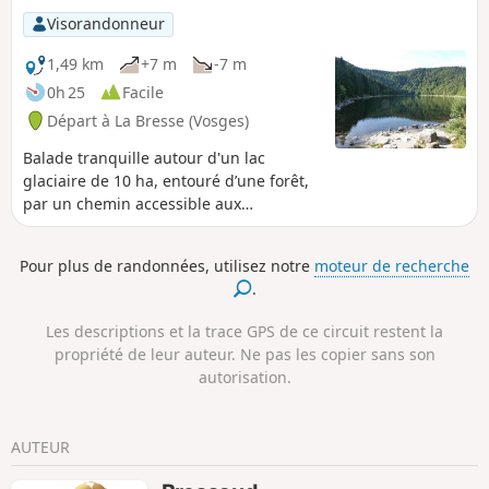
Visorandonneur
1,49 km
+7 m
-7 m
0h 25
Facile
Départ à La Bresse (Vosges)
Balade tranquille autour d'un lac
glaciaire de 10 ha, entouré d’une forêt,
par un chemin accessible aux
poussettes. Le Lac des Corbeaux, avec
ses reflets, apporte un sentiment
Pour plus de randonnées, utilisez notre
moteur de recherche
agréable de tranquillité et d'apaisement
.
qui permet de savourer l'instant
présent.
Les descriptions et la trace GPS de ce circuit restent la
propriété de leur auteur. Ne pas les copier sans son
autorisation.
AUTEUR