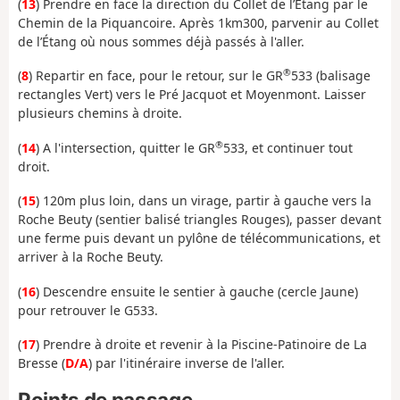
(
13
) Prendre en face la direction du Collet de l’Étang par le
Chemin de la Piquancoire. Après 1km300, parvenir au Collet
de l’Étang où nous sommes déjà passés à l'aller.
®
(
8
) Repartir en face, pour le retour, sur le GR
533 (balisage
rectangles Vert) vers le Pré Jacquot et Moyenmont. Laisser
plusieurs chemins à droite.
®
(
14
) A l'intersection, quitter le GR
533, et continuer tout
droit.
(
15
) 120m plus loin, dans un virage, partir à gauche vers la
Roche Beuty (sentier balisé triangles Rouges), passer devant
une ferme puis devant un pylône de télécommunications, et
arriver à la Roche Beuty.
(
16
) Descendre ensuite le sentier à gauche (cercle Jaune)
pour retrouver le G533.
(
17
) Prendre à droite et revenir à la Piscine-Patinoire de La
Bresse (
D/A
) par l'itinéraire inverse de l'aller.
Points de passage