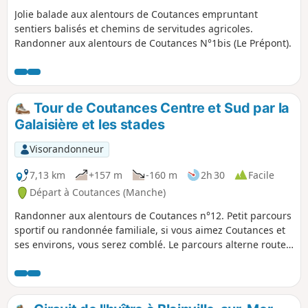
Jolie balade aux alentours de Coutances empruntant
sentiers balisés et chemins de servitudes agricoles.
Randonner aux alentours de Coutances N°1bis (Le Prépont).
Tour de Coutances Centre et Sud par la
Galaisière et les stades
Visorandonneur
7,13 km
+157 m
-160 m
2h 30
Facile
Départ à Coutances (Manche)
Randonner aux alentours de Coutances n°12. Petit parcours
sportif ou randonnée familiale, si vous aimez Coutances et
ses environs, vous serez comblé. Le parcours alterne routes,
ruelles et rues goudronnées, parcours sportif et sentiers
dans la nature. Idéal pour une séance de running !