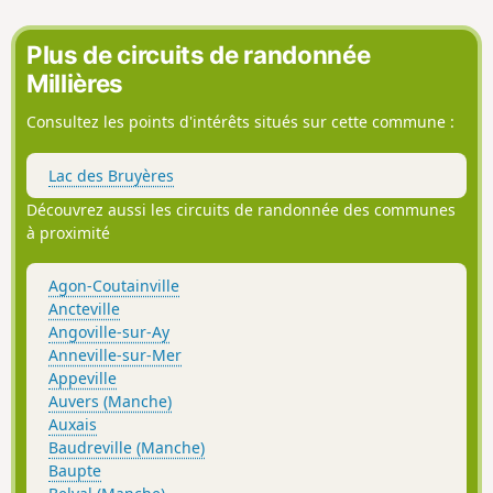
Plus de circuits de randonnée
Millières
Consultez les points d'intérêts situés sur cette commune :
Lac des Bruyères
Découvrez aussi les circuits de randonnée des communes
à proximité
Agon-Coutainville
Ancteville
Angoville-sur-Ay
Anneville-sur-Mer
Appeville
Auvers (Manche)
Auxais
Baudreville (Manche)
Baupte