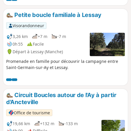
Petite boucle familiale à Lessay
Visorandonneur
3,26 km
+7 m
-7 m
0h 55
Facile
Départ à Lessay (Manche)
Promenade en famille pour découvrir la campagne entre
Saint-Germain-sur-Ay et Lessay.
Circuit Boucles autour de l'Ay à partir
d'Ancteville
Office de tourisme
19,66 km
+132 m
-133 m
6h 00
Difficile