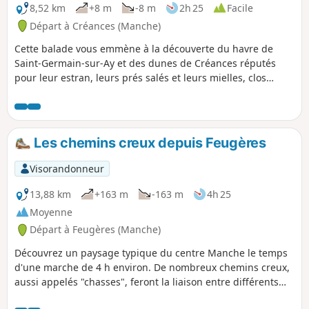
8,52 km
+8 m
-8 m
2h 25
Facile
Départ à Créances (Manche)
Cette balade vous emmène à la découverte du havre de
Saint-Germain-sur-Ay et des dunes de Créances réputés
pour leur estran, leurs prés salés et leurs mielles, clos
maraîchers nichés au creux du sable.
Les chemins creux depuis Feugères
Visorandonneur
13,88 km
+163 m
-163 m
4h 25
Moyenne
Départ à Feugères (Manche)
Découvrez un paysage typique du centre Manche le temps
d'une marche de 4 h environ. De nombreux chemins creux,
aussi appelés "chasses", feront la liaison entre différents
hameaux et bourgs, l'occasion de découvrir la richesse du