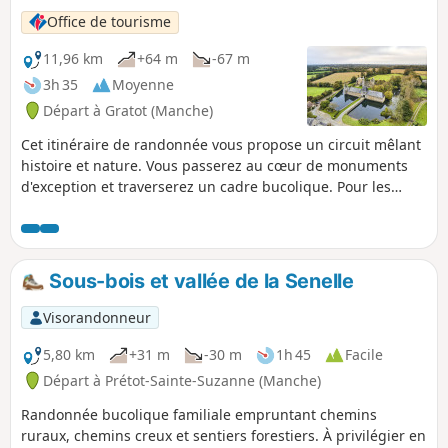
Office de tourisme
11,96 km
+64 m
-67 m
3h 35
Moyenne
Départ à Gratot (Manche)
Cet itinéraire de randonnée vous propose un circuit mêlant
histoire et nature. Vous passerez au cœur de monuments
d'exception et traverserez un cadre bucolique. Pour les
amoureux de la nature et de vieilles pierres, Gratot est un
petit havre de paix aux portes de Coutances.
Sous-bois et vallée de la Senelle
Visorandonneur
5,80 km
+31 m
-30 m
1h 45
Facile
Départ à Prétot-Sainte-Suzanne (Manche)
Randonnée bucolique familiale empruntant chemins
ruraux, chemins creux et sentiers forestiers. À privilégier en