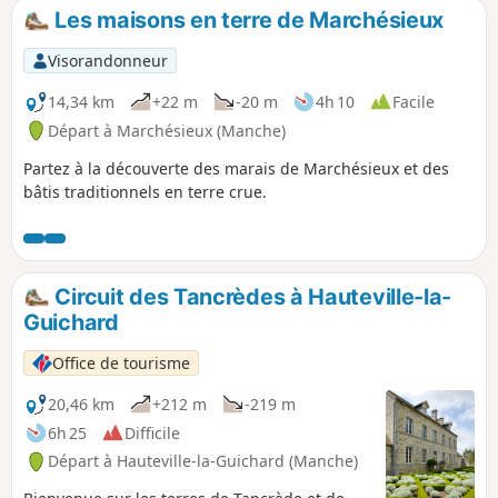
Les maisons en terre de Marchésieux
Visorandonneur
14,34 km
+22 m
-20 m
4h 10
Facile
Départ à Marchésieux (Manche)
Partez à la découverte des marais de Marchésieux et des
bâtis traditionnels en terre crue.
Circuit des Tancrèdes à Hauteville-la-
Guichard
Office de tourisme
20,46 km
+212 m
-219 m
6h 25
Difficile
Départ à Hauteville-la-Guichard (Manche)