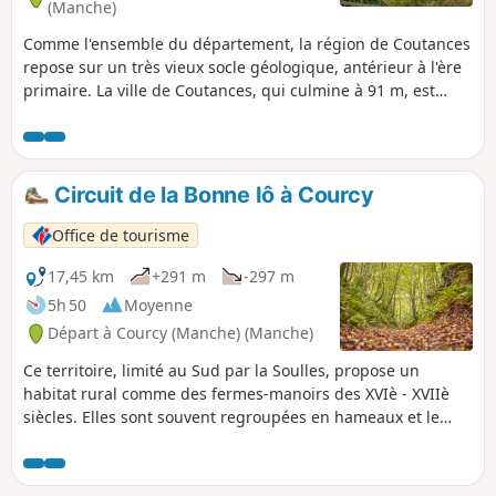
(Manche)
Comme l'ensemble du département, la région de Coutances
repose sur un très vieux socle géologique, antérieur à l'ère
primaire. La ville de Coutances, qui culmine à 91 m, est
cernée par trois vallées et trois cours d'eau, la Soulles, le
Bulsard et le Prépont qui offrent un paysage vallonné
couvert par le bocage.
Circuit de la Bonne Iô à Courcy
Office de tourisme
17,45 km
+291 m
-297 m
5h 50
Moyenne
Départ à Courcy (Manche) (Manche)
Ce territoire, limité au Sud par la Soulles, propose un
habitat rural comme des fermes-manoirs des XVIè - XVIIè
siècles. Elles sont souvent regroupées en hameaux et le
nombre de bâtiments varie en fonction de l'importance de
la ferme. L'eau (la bonne iô) est présente partout sur le
parcours.