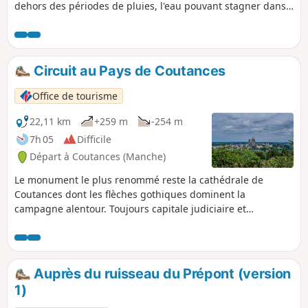
dehors des périodes de pluies, l'eau pouvant stagner dans
certains chemins.
Circuit au Pays de Coutances
Office de tourisme
22,11 km
+259 m
-254 m
7h 05
Difficile
Départ à Coutances (Manche)
Le monument le plus renommé reste la cathédrale de
Coutances dont les flèches gothiques dominent la
campagne alentour. Toujours capitale judiciaire et
religieuse du département, la ville conserve un véritable
patrimoine urbain à découvrir. Pour l'heure, découvrez
d'autres histoires et monuments emblématiques.
Auprès du ruisseau du Prépont (version
1)