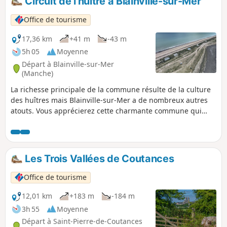
Circuit de l'huître à Blainville-sur-Mer
Office de tourisme
17,36 km
+41 m
-43 m
5h 05
Moyenne
Départ à Blainville-sur-Mer
(Manche)
La richesse principale de la commune résulte de la culture
des huîtres mais Blainville-sur-Mer a de nombreux autres
atouts. Vous apprécierez cette charmante commune qui
permet de parcourir de petites rues et chemins.
Les Trois Vallées de Coutances
Office de tourisme
12,01 km
+183 m
-184 m
3h 55
Moyenne
Départ à Saint-Pierre-de-Coutances