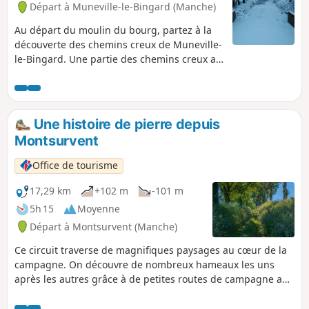
Départ à Muneville-le-Bingard (Manche)
Au départ du moulin du bourg, partez à la
découverte des chemins creux de Muneville-
le-Bingard. Une partie des chemins creux a
été rouverte par les bénévoles de
l'association Bocage et Patrimoine
Munevillais en 2024. L'entretien de quelques
chemins est effectué par des bénévoles,
Une histoire de pierre depuis
suivant la disponibilité de chacun, et il se
Montsurvent
peut que l'herbe soit un peu haute à
certains moments de l'année.
Office de tourisme
17,29 km
+102 m
-101 m
5h 15
Moyenne
Départ à Montsurvent (Manche)
Ce circuit traverse de magnifiques paysages au cœur de la
campagne. On découvre de nombreux hameaux les uns
après les autres grâce à de petites routes de campagne au
charme bucolique .