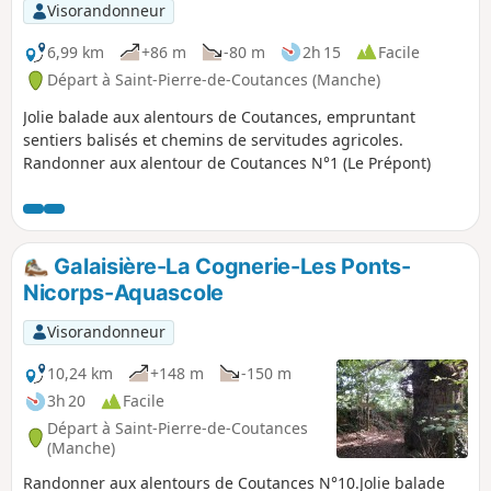
Visorandonneur
6,99 km
+86 m
-80 m
2h 15
Facile
Départ à Saint-Pierre-de-Coutances (Manche)
Jolie balade aux alentours de Coutances, empruntant
sentiers balisés et chemins de servitudes agricoles.
Randonner aux alentour de Coutances N°1 (Le Prépont)
Galaisière-La Cognerie-Les Ponts-
Nicorps-Aquascole
Visorandonneur
10,24 km
+148 m
-150 m
3h 20
Facile
Départ à Saint-Pierre-de-Coutances
(Manche)
Randonner aux alentours de Coutances N°10.Jolie balade