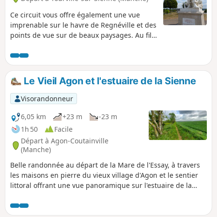
Ce circuit vous offre également une vue
imprenable sur le havre de Regnéville et des
points de vue sur de beaux paysages. Au fil
de la balade, vous traverserez deux bourgs
dynamiques et des chemins bucoliques.
Le Vieil Agon et l'estuaire de la Sienne
Visorandonneur
6,05 km
+23 m
-23 m
1h 50
Facile
Départ à Agon-Coutainville
(Manche)
Belle randonnée au départ de la Mare de l'Essay, à travers
les maisons en pierre du vieux village d'Agon et le sentier
littoral offrant une vue panoramique sur l'estuaire de la
Sienne ou havre de Regnéville.