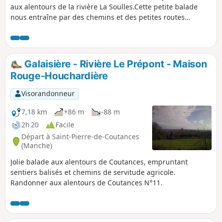
aux alentours de la rivière La Soulles.Cette petite balade
nous entraîne par des chemins et des petites routes
communales ou départementales pour un périple dans la
vallée et les coteaux de l'une des 3 rivières de Coutances, La
Soulles, sur les communes du Sud-est de Coutances.Le
tracé passe auprès de très jolies demeures en pierre de
Galaisière - Rivière Le Prépont - Maison
pays (ou dépendances bâties d'anciennes fermes).
Rouge-Houchardière
Visorandonneur
7,18 km
+86 m
-88 m
2h 20
Facile
Départ à Saint-Pierre-de-Coutances
(Manche)
Jolie balade aux alentours de Coutances, empruntant
sentiers balisés et chemins de servitude agricole.
Randonner aux alentours de Coutances N°11.