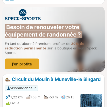
chemins creux a été rouverte par les
bénévoles de l'association Bocage et
Patrimoine Munevillais en 2021 et 2022.
Besoin de renouveler votre 
équipement de randonnée ?
En tant qu’abonné Premium, profitez de
20% de
réduction permanente
sur la boutique en ligne Speck
Sports.
J'en profite
Circuit du Moulin à Muneville-le Bingard
Visorandonneur
7,22 km
+53 m
-53 m
2h 15
Facile