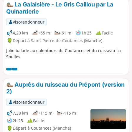
La Galaisière - Le Gris Caillou par La
Quinarderie
Visorandonneur
4,20 km
+65 m
-61 m
1h 25
Facile
Départ à Saint-Pierre-de-Coutances (Manche)
Jolie balade aux alentours de Coutances et du ruisseau La
Soulles.
Auprès du ruisseau du Prépont (version
2)
Visorandonneur
7,38 km
+115 m
-115 m
2h 25
Facile
Départ à Coutances (Manche)