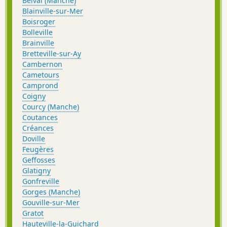
Belval (Manche)
Blainville-sur-Mer
Boisroger
Bolleville
Brainville
Bretteville-sur-Ay
Cambernon
Cametours
Camprond
Coigny
Courcy (Manche)
Coutances
Créances
Doville
Feugères
Geffosses
Glatigny
Gonfreville
Gorges (Manche)
Gouville-sur-Mer
Gratot
Hauteville-la-Guichard