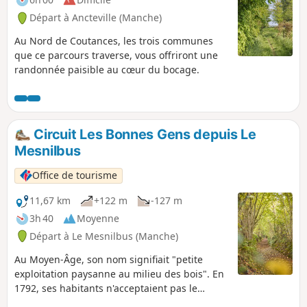
Départ à Ancteville (Manche)
Au Nord de Coutances, les trois communes
que ce parcours traverse, vous offriront une
randonnée paisible au cœur du bocage.
Circuit Les Bonnes Gens depuis Le
Mesnilbus
Office de tourisme
11,67 km
+122 m
-127 m
3h 40
Moyenne
Départ à Le Mesnilbus (Manche)
Au Moyen-Âge, son nom signifiait "petite
exploitation paysanne au milieu des bois". En
1792, ses habitants n'acceptaient pas le
changement de régime mené lors de la