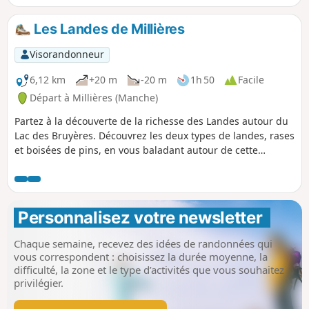
l’église de La Feuillie.
Les Landes de Millières
Visorandonneur
6,12 km
+20 m
-20 m
1h 50
Facile
Départ à Millières (Manche)
Partez à la découverte de la richesse des Landes autour du
Lac des Bruyères. Découvrez les deux types de landes, rases
et boisées de pins, en vous baladant autour de cette
ancienne sablière aujourd'hui lieu de balade pour les
familles.
Personnalisez votre newsletter 
Chaque semaine, recevez des idées de randonnées qui
vous correspondent : choisissez la durée moyenne, la
difficulté, la zone et le type d’activités que vous souhaitez
privilégier.