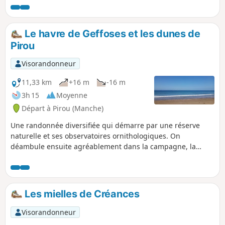
Révolution. Suite à un différend avec le
recruteur du roi (demande plus de soldats), la
population se rebelle, la paroisse fut rayée du
Le havre de Geffoses et les dunes de
nombre des paroisses de France. L'église fut
Pirou
dévastée, les cloches et les cercueils de plomb
des seigneurs fondues.
Visorandonneur
11,33 km
+16 m
-16 m
3h 15
Moyenne
Départ à Pirou (Manche)
Une randonnée diversifiée qui démarre par une réserve
naturelle et ses observatoires ornithologiques. On
déambule ensuite agréablement dans la campagne, la
plupart du temps sur des chemins ombragés. La fin se
déroule en bord de mer et sur les dunes qui la dominent.
Les mielles de Créances
Visorandonneur