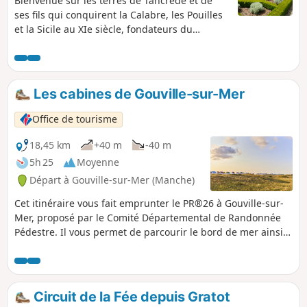
Bienvenue sur les terres de Tancrède et de
ses fils qui conquirent la Calabre, les Pouilles
et la Sicile au XIe siècle, fondateurs du
Royaume Normand de Naples et des Deux
Siciles.
Les cabines de Gouville-sur-Mer
Office de tourisme
18,45 km
+40 m
-40 m
5h 25
Moyenne
Départ à Gouville-sur-Mer (Manche)
Cet itinéraire vous fait emprunter le PR®26 à Gouville-sur-
Mer, proposé par le Comité Départemental de Randonnée
Pédestre. Il vous permet de parcourir le bord de mer ainsi
que de très beaux chemins à travers le bocage.
Circuit de la Fée depuis Gratot