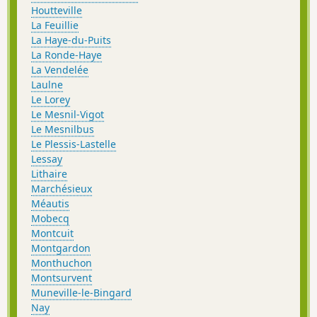
Houtteville
La Feuillie
La Haye-du-Puits
La Ronde-Haye
La Vendelée
Laulne
Le Lorey
Le Mesnil-Vigot
Le Mesnilbus
Le Plessis-Lastelle
Lessay
Lithaire
Marchésieux
Méautis
Mobecq
Montcuit
Montgardon
Monthuchon
Montsurvent
Muneville-le-Bingard
Nay