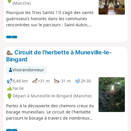
(Manche)
Pourquoi les Trois Saints ? Il s'agit des saints
guérisseurs honorés dans les communes
rencontrées sur le parcours : Saint-Aubin,
Saint-Marcouf et Saint-Laurent. Quant au
nom de Saint-Michel-de-la-Pierre, il est lié à
l'exploitation du sous-sol et de la proximité
des carrières de Saint-Aubin-du-Perron. Une
Circuit de l'herbette à Muneville-le-
balade en dur avec un passage humide au
Bingard
Pont-Vert.
Visorandonneur
8,48 km
+31 m
-31 m
2h 30
Facile
Départ à Muneville-le-Bingard (Manche)
Partez à la découverte des chemins creux du
bocage munevillais. Le circuit de l'herbette
parcourt le bocage à travers de nombreux
chemins creux, traverse des paysages de
prairies et aussi de landes. Une partie des