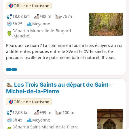
Office de tourisme
18,08 km
+82 m
-76 m
5h 25
Moyenne
Départ à Muneville-le-Bingard
(Manche)
Pourquoi ce nom ? La commune a fourni trois écuyers au roi
à différentes périodes entre le XVe et le XVIIe siècle. Ce
parcours oscille entre patrimoine bâti et naturel. Il vous
fera découvrir un secteur naturel aux multiples facettes
selon les saisons. Tantôt bocage, tantôt lande, découvrez
cet espace délimité par des haies qui abritent de superbes
essences d'arbres, de nombreuses espèces végétales et
Les Trois Saints au départ de Saint-
animales.
Michel-de-la-Pierre
Office de tourisme
12,03 km
+99 m
-100 m
3h 45
Moyenne
Départ à Saint-Michel-de-la-Pierre