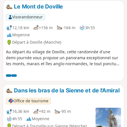
Le Mont de Doville
Visorandonneur
12,18 km
+156 m
-164 m
3h 55
Moyenne
Départ à Doville (Manche)
Au départ du village de Doville, cette randonnée d'une
demi-journée vous propose un panorama exceptionnel sur
les monts, marais et îles anglo-normandes, le tout ponctué
de passages sur des chemins boisés et sur un grand
plateau de landes rases peuplées d'ajoncs.
Dans les bras de la Sienne et de l'Amiral
Office de tourisme
16,36 km
+92 m
-95 m
4h 55
Moyenne
Départ à Tourville-sur-Sienne (Manche)