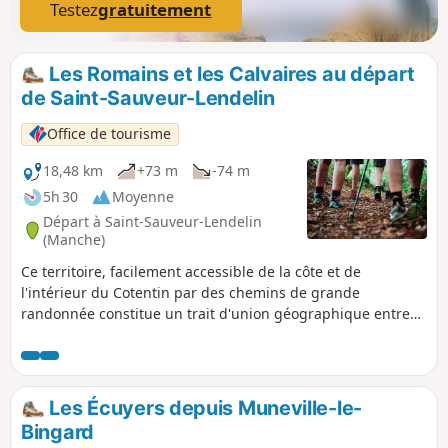
Testez
gratuitement
Les Romains et les Calvaires au départ
de Saint-Sauveur-Lendelin
Office de tourisme
18,48 km
+73 m
-74 m
5h 30
Moyenne
Départ à Saint-Sauveur-Lendelin
(Manche)
Ce territoire, facilement accessible de la côte et de
l'intérieur du Cotentin par des chemins de grande
randonnée constitue un trait d'union géographique entre
Saint-Lô, la capitale du cheval et Coutances, Pays d'art et
d'Histoire. C'est un territoire vallonné qui comprend de
nombreuses zones humides (marais). Il est traversé par la
voie romaine (D 535) qui reliait Abrincae, nom romain
Les Écuyers depuis Muneville-le-
d'Avranches et Alauna, Valognes.
Bingard