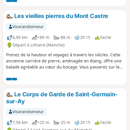
patrimoine bâti alliant granit et terre crue.
Les vieilles pierres du Mont Castre
Visorandonneur
6,90 km
+89 m
-88 m
2h 15
Facile
Départ à Lithaire (Manche)
Prenez de la hauteur et voyagez à travers les siècles. Cette
ancienne carrière de pierre, aménagée en étang, offre une
balade agréable au cœur du bocage. Vous passerez sur les
anciennes voies de chemin de fer, les voies vertes. Vous
passerez également sur l'ancien chemin qu'empruntaient
les wagonnets qui apportaient les pierres à la gare de
Lithaire pour rejoindre Paris et ses grands travaux. Autour
Le Corps de Garde de Saint-Germain-
de l'étang, vous verrez l'ancien château, la vieille église et
sur-Ay
les restes d'une allée néolithique. Ne manquez pas la vue à
180° sur les alentours.
Visorandonneur
7,56 km
+25 m
-25 m
2h 15
Facile
Départ à Saint-Germain-sur-Ay (Manche)