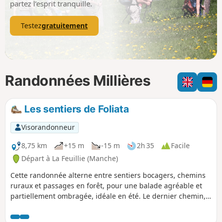
partez l’esprit tranquille.
Testez
gratuitement
Randonnées Millières
Les sentiers de Foliata
Visorandonneur
8,75 km
+15 m
-15 m
2h 35
Facile
Départ à La Feuillie (Manche)
Cette randonnée alterne entre sentiers bocagers, chemins
ruraux et passages en forêt, pour une balade agréable et
partiellement ombragée, idéale en été. Le dernier chemin,
récemment aménagé, permet de rejoindre le plan d’eau
tout en offrant une jolie vue sur les landes humides et