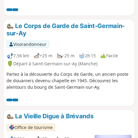
récemment aménagé, permet de rejoindre le plan d’eau
tout en offrant une jolie vue sur les landes humides et
l’église de La Feuillie.
Le Corps de Garde de Saint-Germain-
sur-Ay
Visorandonneur
7,56 km
+25 m
-25 m
2h 15
Facile
Départ à Saint-Germain-sur-Ay (Manche)
Partez à la découverte du Corps de Garde, un ancien poste
de douaniers devenu chapelle en 1945. Découvrez les
alentours du bourg de Saint-Germain-sur-Ay.
La Vieille Digue à Brévands
Office de tourisme