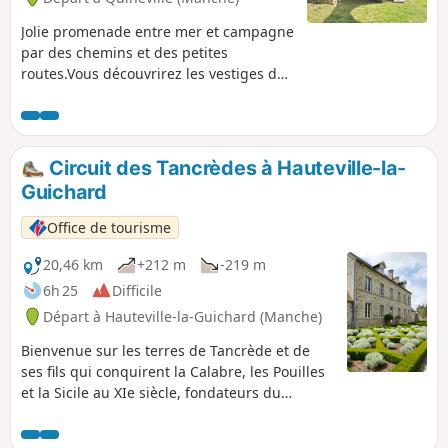
limiter les glissades.
Jolie promenade entre mer et campagne
par des chemins et des petites
routes.Vous découvrirez les vestiges de
la Chapelle Saint-Michel de Lestre
dominant la petite vallée de la Sinope.
En faisant le tour du charmant petit port
vous passerez sur les portes à flots.
Circuit des Tancrèdes à Hauteville-la-
Guichard
Office de tourisme
20,46 km
+212 m
-219 m
6h 25
Difficile
Départ à Hauteville-la-Guichard (Manche)
Bienvenue sur les terres de Tancrède et de
ses fils qui conquirent la Calabre, les Pouilles
et la Sicile au XIe siècle, fondateurs du
Royaume Normand de Naples et des Deux
Siciles.