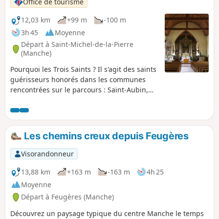
Office de tourisme
12,03 km
+99 m
-100 m
3h 45
Moyenne
Départ à Saint-Michel-de-la-Pierre
(Manche)
Pourquoi les Trois Saints ? Il s'agit des saints
guérisseurs honorés dans les communes
rencontrées sur le parcours : Saint-Aubin,
Saint-Marcouf et Saint-Laurent. Quant au
nom de Saint-Michel-de-la-Pierre, il est lié à
l'exploitation du sous-sol et de la proximité
des carrières de Saint-Aubin-du-Perron. Une
Les chemins creux depuis Feugères
balade en dur avec un passage humide au
Pont-Vert.
Visorandonneur
13,88 km
+163 m
-163 m
4h 25
Moyenne
Départ à Feugères (Manche)
Découvrez un paysage typique du centre Manche le temps