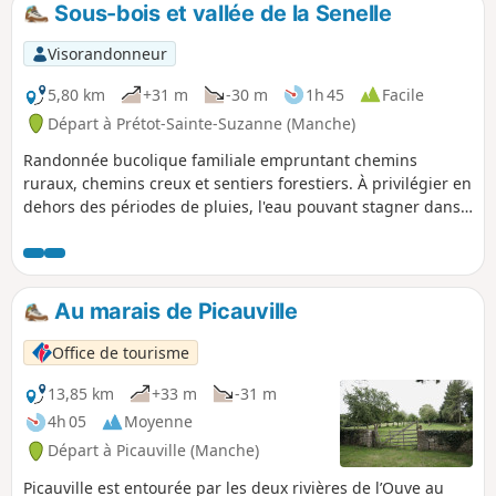
Sous-bois et vallée de la Senelle
p
Visorandonneur
5,80 km
+31 m
-30 m
1h 45
Facile
Départ à Prétot-Sainte-Suzanne (Manche)
Randonnée bucolique familiale empruntant chemins
ruraux, chemins creux et sentiers forestiers. À privilégier en
dehors des périodes de pluies, l'eau pouvant stagner dans
certains chemins.
Au marais de Picauville
Office de tourisme
13,85 km
+33 m
-31 m
4h 05
Moyenne
Départ à Picauville (Manche)
Picauville est entourée par les deux rivières de l’Ouve au