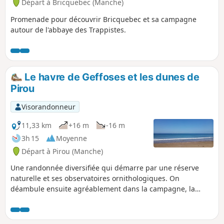
Départ à Bricquebec (Manche)
Promenade pour découvrir Bricquebec et sa campagne
autour de l'abbaye des Trappistes.
Le havre de Geffoses et les dunes de
Pirou
Visorandonneur
11,33 km
+16 m
-16 m
3h 15
Moyenne
Départ à Pirou (Manche)
Une randonnée diversifiée qui démarre par une réserve
naturelle et ses observatoires ornithologiques. On
déambule ensuite agréablement dans la campagne, la
plupart du temps sur des chemins ombragés. La fin se
déroule en bord de mer et sur les dunes qui la dominent.