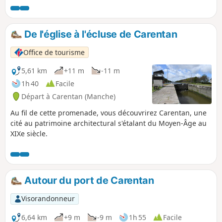
familles.
De l'église à l'écluse de Carentan
Office de tourisme
5,61 km
+11 m
-11 m
1h 40
Facile
Départ à Carentan (Manche)
Au fil de cette promenade, vous découvrirez Carentan, une
cité au patrimoine architectural s'étalant du Moyen-Âge au
XIXe siècle.
Autour du port de Carentan
Visorandonneur
6,64 km
+9 m
-9 m
1h 55
Facile