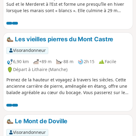
Sud et le Merderet à l’Est et forme une presqu’île en hiver
lorsque les marais sont « blancs ». Elle culmine à 29 m
d’altitude. L’itinéraire proposé passe le long des marais puis
s‘enfonce dans le bocage le long de chemins creux ou
« chasses ».
Les vieilles pierres du Mont Castre
Visorandonneur
6,90 km
+89 m
-88 m
2h 15
Facile
Départ à Lithaire (Manche)
Prenez de la hauteur et voyagez à travers les siècles. Cette
ancienne carrière de pierre, aménagée en étang, offre une
balade agréable au cœur du bocage. Vous passerez sur les
anciennes voies de chemin de fer, les voies vertes. Vous
passerez également sur l'ancien chemin qu'empruntaient
les wagonnets qui apportaient les pierres à la gare de
Lithaire pour rejoindre Paris et ses grands travaux. Autour
Le Mont de Doville
de l'étang, vous verrez l'ancien château, la vieille église et
les restes d'une allée néolithique. Ne manquez pas la vue à
Visorandonneur