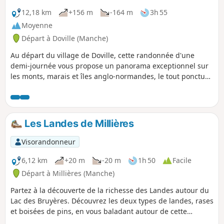
180° sur les alentours.
12,18 km
+156 m
-164 m
3h 55
Moyenne
Départ à Doville (Manche)
Au départ du village de Doville, cette randonnée d'une
demi-journée vous propose un panorama exceptionnel sur
les monts, marais et îles anglo-normandes, le tout ponctué
de passages sur des chemins boisés et sur un grand
plateau de landes rases peuplées d'ajoncs.
Les Landes de Millières
Visorandonneur
6,12 km
+20 m
-20 m
1h 50
Facile
Départ à Millières (Manche)
Partez à la découverte de la richesse des Landes autour du
Lac des Bruyères. Découvrez les deux types de landes, rases
et boisées de pins, en vous baladant autour de cette
ancienne sablière aujourd'hui lieu de balade pour les