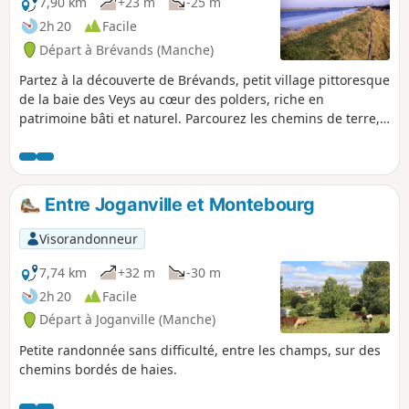
7,90 km
+23 m
-25 m
2h 20
Facile
Départ à Brévands (Manche)
Partez à la découverte de Brévands, petit village pittoresque
de la baie des Veys au cœur des polders, riche en
patrimoine bâti et naturel. Parcourez les chemins de terre,
longez la Douve et admirez les bâtiments typiques du
territoire.
Entre Joganville et Montebourg
Visorandonneur
7,74 km
+32 m
-30 m
2h 20
Facile
Départ à Joganville (Manche)
Petite randonnée sans difficulté, entre les champs, sur des
chemins bordés de haies.