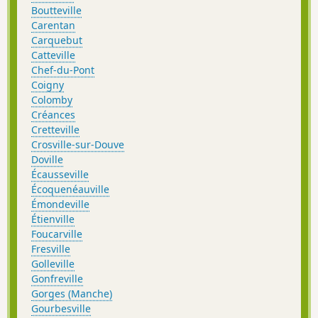
Boutteville
Carentan
Carquebut
Catteville
Chef-du-Pont
Coigny
Colomby
Créances
Cretteville
Crosville-sur-Douve
Doville
Écausseville
Écoquenéauville
Émondeville
Étienville
Foucarville
Fresville
Golleville
Gonfreville
Gorges (Manche)
Gourbesville