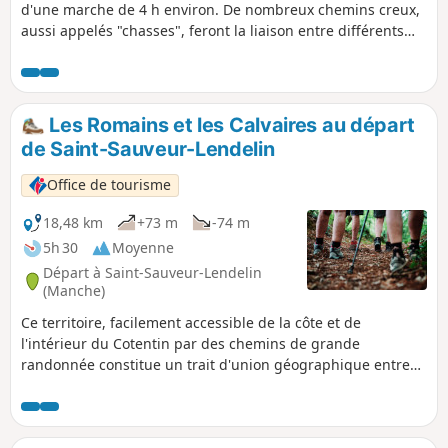
d'une marche de 4 h environ. De nombreux chemins creux,
aussi appelés "chasses", feront la liaison entre différents
hameaux et bourgs, l'occasion de découvrir la richesse du
patrimoine bâti alliant granit et terre crue.
Les Romains et les Calvaires au départ
de Saint-Sauveur-Lendelin
Office de tourisme
18,48 km
+73 m
-74 m
5h 30
Moyenne
Départ à Saint-Sauveur-Lendelin
(Manche)
Ce territoire, facilement accessible de la côte et de
l'intérieur du Cotentin par des chemins de grande
randonnée constitue un trait d'union géographique entre
Saint-Lô, la capitale du cheval et Coutances, Pays d'art et
d'Histoire. C'est un territoire vallonné qui comprend de
nombreuses zones humides (marais). Il est traversé par la