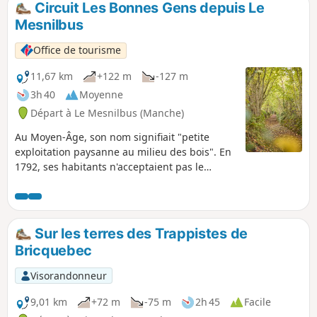
voie romaine (D 535) qui reliait Abrincae, nom romain
Circuit Les Bonnes Gens depuis Le
d'Avranches et Alauna, Valognes.
Mesnilbus
Office de tourisme
11,67 km
+122 m
-127 m
3h 40
Moyenne
Départ à Le Mesnilbus (Manche)
Au Moyen-Âge, son nom signifiait "petite
exploitation paysanne au milieu des bois". En
1792, ses habitants n'acceptaient pas le
changement de régime mené lors de la
Révolution. Suite à un différend avec le
recruteur du roi (demande plus de soldats), la
population se rebelle, la paroisse fut rayée du
Sur les terres des Trappistes de
nombre des paroisses de France. L'église fut
Bricquebec
dévastée, les cloches et les cercueils de plomb
des seigneurs fondues.
Visorandonneur
9,01 km
+72 m
-75 m
2h 45
Facile