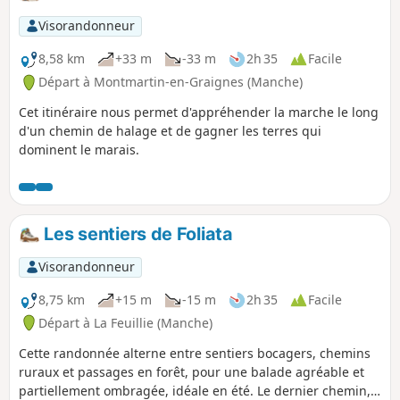
Visorandonneur
8,58 km
+33 m
-33 m
2h 35
Facile
Départ à Montmartin-en-Graignes (Manche)
Cet itinéraire nous permet d'appréhender la marche le long
d'un chemin de halage et de gagner les terres qui
dominent le marais.
Les sentiers de Foliata
Visorandonneur
8,75 km
+15 m
-15 m
2h 35
Facile
Départ à La Feuillie (Manche)
Cette randonnée alterne entre sentiers bocagers, chemins
ruraux et passages en forêt, pour une balade agréable et
partiellement ombragée, idéale en été. Le dernier chemin,