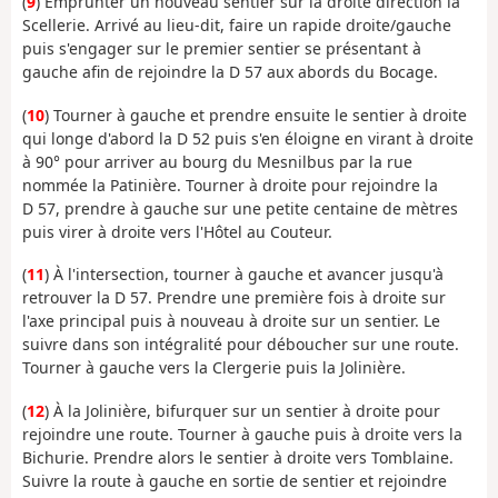
(
9
) Emprunter un nouveau sentier sur la droite direction la
Scellerie. Arrivé au lieu-dit, faire un rapide droite/gauche
puis s'engager sur le premier sentier se présentant à
gauche afin de rejoindre la D 57 aux abords du Bocage.
(
10
) Tourner à gauche et prendre ensuite le sentier à droite
qui longe d'abord la D 52 puis s'en éloigne en virant à droite
à 90° pour arriver au bourg du Mesnilbus par la rue
nommée la Patinière. Tourner à droite pour rejoindre la
D 57, prendre à gauche sur une petite centaine de mètres
puis virer à droite vers l'Hôtel au Couteur.
(
11
) À l'intersection, tourner à gauche et avancer jusqu'à
retrouver la D 57. Prendre une première fois à droite sur
l'axe principal puis à nouveau à droite sur un sentier. Le
suivre dans son intégralité pour déboucher sur une route.
Tourner à gauche vers la Clergerie puis la Jolinière.
(
12
) À la Jolinière, bifurquer sur un sentier à droite pour
rejoindre une route. Tourner à gauche puis à droite vers la
Bichurie. Prendre alors le sentier à droite vers Tomblaine.
Suivre la route à gauche en sortie de sentier et rejoindre