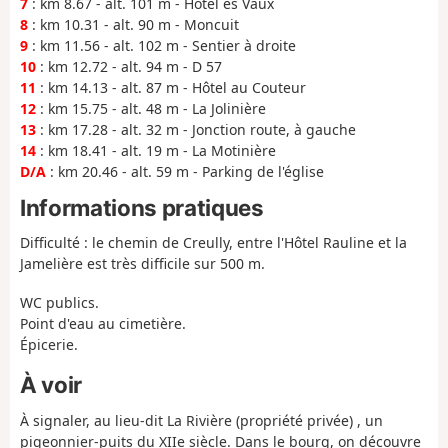
7
: km 8.67 - alt. 101 m - Hôtel ès Vaux
8
: km 10.31 - alt. 90 m - Moncuit
9
: km 11.56 - alt. 102 m - Sentier à droite
10
: km 12.72 - alt. 94 m - D 57
11
: km 14.13 - alt. 87 m - Hôtel au Couteur
12
: km 15.75 - alt. 48 m - La Jolinière
13
: km 17.28 - alt. 32 m - Jonction route, à gauche
14
: km 18.41 - alt. 19 m - La Motinière
D/A
: km 20.46 - alt. 59 m - Parking de l'église
Informations pratiques
Difficulté : le chemin de Creully, entre l'Hôtel Rauline et la
Jamelière est très difficile sur 500 m.
WC publics.
Point d'eau au cimetière.
Épicerie.
À voir
À signaler, au lieu-dit La Rivière (propriété privée) , un
pigeonnier-puits du XIIe siècle. Dans le bourg, on découvre