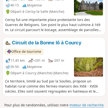
4h 15
Moyenne
Départ à Cerisy-la-Salle (Manche)
Cerisy fut une importante place protestante lors des
Guerres de Religions. Son point le plus haut culmine à 169
m. Le circuit parcourt le bocage, assemblage de parcelles
(champs ou prairies), de formes irrégulières et de
dimensions inégales, limitées et closes par des haies vives
Circuit de la Bonne Iô à Courcy
bordant des chemins creux qui abritent une faune et une
flore intéressantes.
Office de tourisme
17,45 km
+291 m
-297 m
5h 50
Moyenne
Départ à Courcy (Manche) (Manche)
Ce territoire, limité au Sud par la Soulles, propose un
habitat rural comme des fermes-manoirs des XVIè - XVIIè
siècles. Elles sont souvent regroupées en hameaux et le
nombre de bâtiments varie en fonction de l'importance de
la ferme. L'eau (la bonne iô) est présente partout sur le
Pour plus de randonnées, utilisez notre
moteur de recherche
parcours.