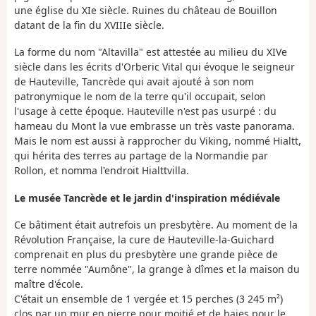
une église du XIe siècle. Ruines du château de Bouillon
datant de la fin du XVIIIe siècle.
La forme du nom "Altavilla" est attestée au milieu du XIVe
siècle dans les écrits d'Orberic Vital qui évoque le seigneur
de Hauteville, Tancrède qui avait ajouté à son nom
patronymique le nom de la terre qu'il occupait, selon
l'usage à cette époque. Hauteville n'est pas usurpé : du
hameau du Mont la vue embrasse un très vaste panorama.
Mais le nom est aussi à rapprocher du Viking, nommé Hialtt,
qui hérita des terres au partage de la Normandie par
Rollon, et nomma l'endroit Hialttvilla.
Le musée Tancrède et le jardin d'inspiration médiévale
Ce bâtiment était autrefois un presbytère. Au moment de la
Révolution Française, la cure de Hauteville-la-Guichard
comprenait en plus du presbytère une grande pièce de
terre nommée "Aumône", la grange à dîmes et la maison du
maître d'école.
C'était un ensemble de 1 vergée et 15 perches (3 245 m²)
clos par un mur en pierre pour moitié et de haies pour le