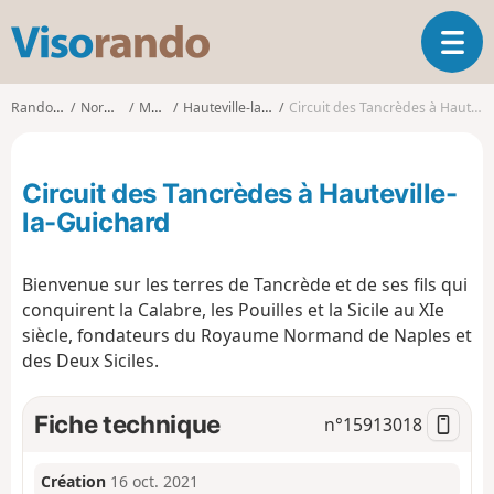
V
O
i
u
s
v
o
Randonnées
Normandie
Manche
Hauteville-la-Guichard
Circuit des Tancrèdes à Hauteville-la-Guichard
r
r
i
a
r
n
Circuit des Tancrèdes à Hauteville-
l
d
a
la-Guichard
o
n
a
Bienvenue sur les terres de Tancrède et de ses fils qui
v
i
conquirent la Calabre, les Pouilles et la Sicile au XIe
g
siècle, fondateurs du Royaume Normand de Naples et
a
des Deux Siciles.
t
i
Fiche technique
n°
15913018
o
n
Création
16 oct. 2021