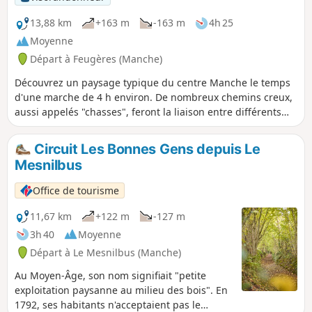
13,88 km
+163 m
-163 m
4h 25
Moyenne
Départ à Feugères (Manche)
Découvrez un paysage typique du centre Manche le temps
d'une marche de 4 h environ. De nombreux chemins creux,
aussi appelés "chasses", feront la liaison entre différents
hameaux et bourgs, l'occasion de découvrir la richesse du
patrimoine bâti alliant granit et terre crue.
Circuit Les Bonnes Gens depuis Le
Mesnilbus
Office de tourisme
11,67 km
+122 m
-127 m
3h 40
Moyenne
Départ à Le Mesnilbus (Manche)
Au Moyen-Âge, son nom signifiait "petite
exploitation paysanne au milieu des bois". En
1792, ses habitants n'acceptaient pas le