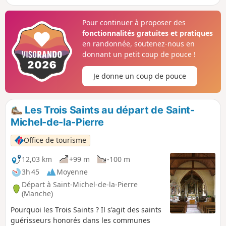
changement de régime mené lors de la
Révolution. Suite à un différend avec le
Pour continuer à proposer des
recruteur du roi (demande plus de soldats), la
fonctionnalités gratuites et pratiques
population se rebelle, la paroisse fut rayée du
en randonnée, soutenez-nous en
nombre des paroisses de France. L'église fut
donnant un petit coup de pouce !
dévastée, les cloches et les cercueils de plomb
des seigneurs fondues.
Je donne un coup de pouce
Les Trois Saints au départ de Saint-
Michel-de-la-Pierre
Office de tourisme
12,03 km
+99 m
-100 m
3h 45
Moyenne
Départ à Saint-Michel-de-la-Pierre
(Manche)
Pourquoi les Trois Saints ? Il s'agit des saints
guérisseurs honorés dans les communes