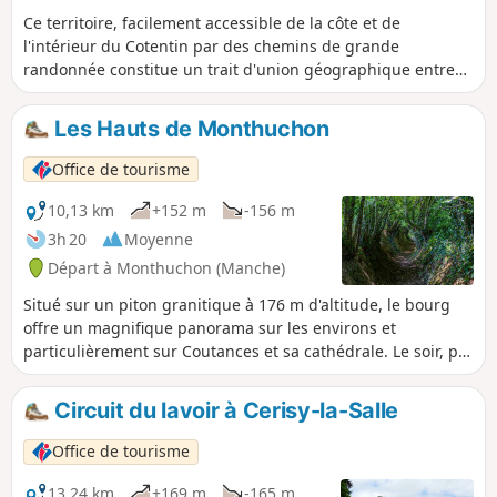
Ce territoire, facilement accessible de la côte et de
l'intérieur du Cotentin par des chemins de grande
randonnée constitue un trait d'union géographique entre
Saint-Lô, la capitale du cheval et Coutances, Pays d'art et
d'Histoire. C'est un territoire vallonné qui comprend de
Les Hauts de Monthuchon
nombreuses zones humides (marais). Il est traversé par la
voie romaine (D 535) qui reliait Abrincae, nom romain
Office de tourisme
d'Avranches et Alauna, Valognes.
10,13 km
+152 m
-156 m
3h 20
Moyenne
Départ à Monthuchon (Manche)
Situé sur un piton granitique à 176 m d'altitude, le bourg
offre un magnifique panorama sur les environs et
particulièrement sur Coutances et sa cathédrale. Le soir, par
temps clair, on peut distinguer sept phares.
Circuit du lavoir à Cerisy-la-Salle
Office de tourisme
13,24 km
+169 m
-165 m