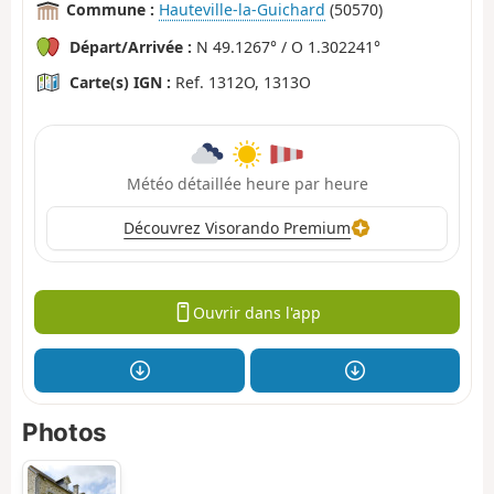
Commune :
Hauteville-la-Guichard
(50570)
Départ/Arrivée :
N 49.1267° / O 1.302241°
Carte(s) IGN :
Ref. 1312O, 1313O
Météo détaillée heure par heure
Découvrez Visorando Premium
Ouvrir dans l'app
Photos