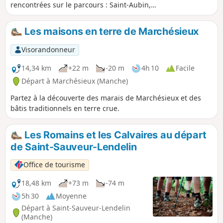
rencontrées sur le parcours : Saint-Aubin,
Saint-Marcouf et Saint-Laurent. Quant au
nom de Saint-Michel-de-la-Pierre, il est lié à
Les maisons en terre de Marchésieux
l'exploitation du sous-sol et de la proximité
des carrières de Saint-Aubin-du-Perron. Une
Visorandonneur
balade en dur avec un passage humide au
Pont-Vert.
14,34 km
+22 m
-20 m
4h 10
Facile
Départ à Marchésieux (Manche)
Partez à la découverte des marais de Marchésieux et des
bâtis traditionnels en terre crue.
Les Romains et les Calvaires au départ
de Saint-Sauveur-Lendelin
Office de tourisme
18,48 km
+73 m
-74 m
5h 30
Moyenne
Départ à Saint-Sauveur-Lendelin
(Manche)