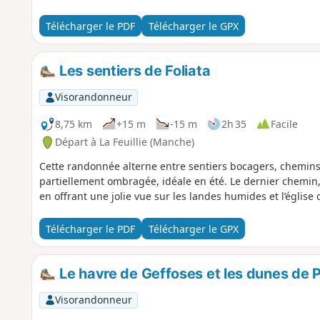
Télécharger le PDF
Télécharger le GPX
Les sentiers de Foliata
Visorandonneur
8,75 km
+15 m
-15 m
2h 35
Facile
Départ à La Feuillie (Manche)
Cette randonnée alterne entre sentiers bocagers, chemins
partiellement ombragée, idéale en été. Le dernier chemin
en offrant une jolie vue sur les landes humides et l’église d
Télécharger le PDF
Télécharger le GPX
Le havre de Geffoses et les dunes de P
Visorandonneur