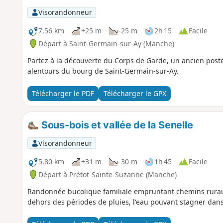
Visorandonneur
7,56 km
+25 m
-25 m
2h 15
Facile
Départ à Saint-Germain-sur-Ay (Manche)
Partez à la découverte du Corps de Garde, un ancien post
alentours du bourg de Saint-Germain-sur-Ay.
Télécharger le PDF
Télécharger le GPX
Sous-bois et vallée de la Senelle
Visorandonneur
5,80 km
+31 m
-30 m
1h 45
Facile
Départ à Prétot-Sainte-Suzanne (Manche)
Randonnée bucolique familiale empruntant chemins ruraux, 
dehors des périodes de pluies, l'eau pouvant stagner dan