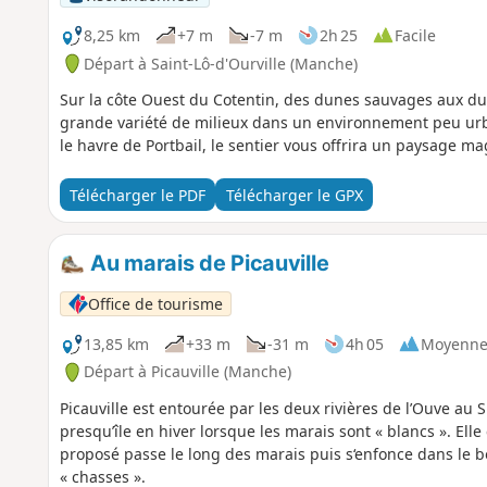
8,25 km
+7 m
-7 m
2h 25
Facile
Départ à Saint-Lô-d'Ourville (Manche)
Sur la côte Ouest du Cotentin, des dunes sauvages aux du
grande variété de milieux dans un environnement peu ur
le havre de Portbail, le sentier vous offrira un paysage ma
Télécharger le PDF
Télécharger le GPX
Au marais de Picauville
Office de tourisme
13,85 km
+33 m
-31 m
4h 05
Moyenn
Départ à Picauville (Manche)
Picauville est entourée par les deux rivières de l’Ouve au 
presqu’île en hiver lorsque les marais sont « blancs ». Elle 
proposé passe le long des marais puis s‘enfonce dans le 
« chasses ».