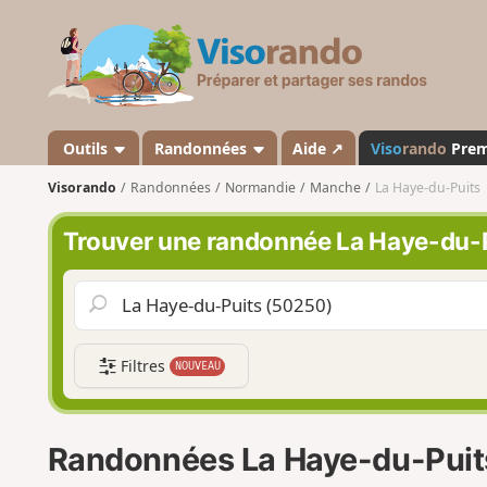
V
i
s
o
r
a
Outils
Randonnées
Aide ↗
Viso
rando
Pre
n
Visorando
Randonnées
Normandie
Manche
La Haye-du-Puits
d
o
Trouver une randonnée La Haye-du-
Filtres
NOUVEAU
Randonnées La Haye-du-Puit