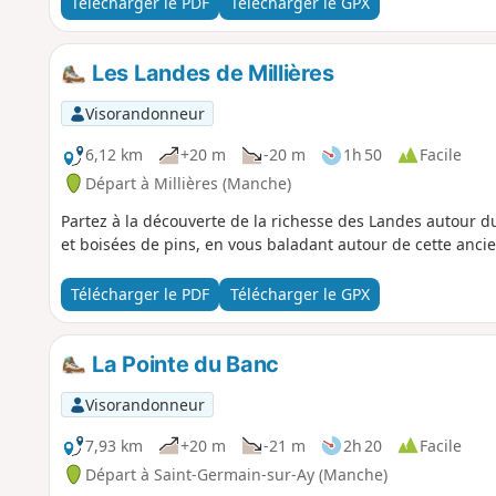
Télécharger le PDF
Télécharger le GPX
Les Landes de Millières
Visorandonneur
6,12 km
+20 m
-20 m
1h 50
Facile
Départ à Millières (Manche)
Partez à la découverte de la richesse des Landes autour d
et boisées de pins, en vous baladant autour de cette ancie
Télécharger le PDF
Télécharger le GPX
La Pointe du Banc
Visorandonneur
7,93 km
+20 m
-21 m
2h 20
Facile
Départ à Saint-Germain-sur-Ay (Manche)