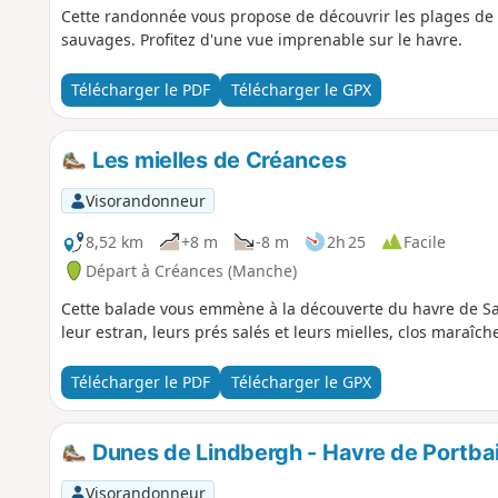
Cette randonnée vous propose de découvrir les plages de 
sauvages. Profitez d'une vue imprenable sur le havre.
Télécharger le PDF
Télécharger le GPX
Les mielles de Créances
Visorandonneur
8,52 km
+8 m
-8 m
2h 25
Facile
Départ à Créances (Manche)
Cette balade vous emmène à la découverte du havre de S
leur estran, leurs prés salés et leurs mielles, clos maraîc
Télécharger le PDF
Télécharger le GPX
Dunes de Lindbergh - Havre de Portbai
Visorandonneur