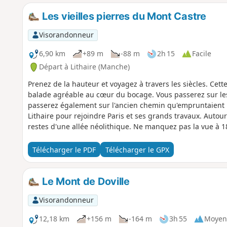
Les vieilles pierres du Mont Castre
Visorandonneur
6,90 km
+89 m
-88 m
2h 15
Facile
Départ à Lithaire (Manche)
Prenez de la hauteur et voyagez à travers les siècles. Cet
balade agréable au cœur du bocage. Vous passerez sur les 
passerez également sur l'ancien chemin qu'empruntaient l
Lithaire pour rejoindre Paris et ses grands travaux. Autour d
restes d'une allée néolithique. Ne manquez pas la vue à 18
Télécharger le PDF
Télécharger le GPX
Le Mont de Doville
Visorandonneur
12,18 km
+156 m
-164 m
3h 55
Moyen