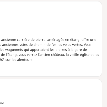
o
a
i
m
p
te ancienne carrière de pierre, aménagée en étang, offre une
anciennes voies de chemin de fer, les voies vertes. Vous
es wagonnets qui apportaient les pierres à la gare de
e l'étang, vous verrez l'ancien château, la vieille église et les
0° sur les alentours.
ne