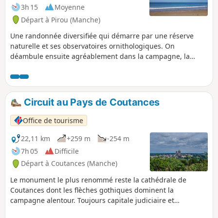
3h 15
Moyenne
Départ à Pirou (Manche)
Une randonnée diversifiée qui démarre par une réserve
naturelle et ses observatoires ornithologiques. On
déambule ensuite agréablement dans la campagne, la
plupart du temps sur des chemins ombragés. La fin se
déroule en bord de mer et sur les dunes qui la dominent.
Circuit au Pays de Coutances
Office de tourisme
22,11 km
+259 m
-254 m
7h 05
Difficile
Départ à Coutances (Manche)
Le monument le plus renommé reste la cathédrale de
Coutances dont les flèches gothiques dominent la
campagne alentour. Toujours capitale judiciaire et
religieuse du département, la ville conserve un véritable