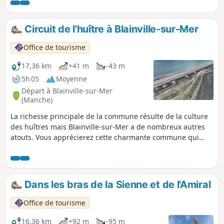
patrimoine urbain à découvrir. Pour l'heure, découvrez
d'autres histoires et monuments emblématiques.
Circuit de l'huître à Blainville-sur-Mer
Office de tourisme
17,36 km
+41 m
-43 m
5h 05
Moyenne
Départ à Blainville-sur-Mer
(Manche)
La richesse principale de la commune résulte de la culture
des huîtres mais Blainville-sur-Mer a de nombreux autres
atouts. Vous apprécierez cette charmante commune qui
permet de parcourir de petites rues et chemins.
Dans les bras de la Sienne et de l'Amiral
Office de tourisme
16,36 km
+92 m
-95 m