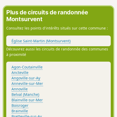
Plus de circuits de randonnée
Montsurvent
Consultez les points d'intérêts situés sur cette commune :
Église Saint-Martin (Montsurvent)
Découvrez aussi les circuits de randonnée des communes
à proximité
Agon-Coutainville
Ancteville
Angoville-sur-Ay
Anneville-sur-Mer
Annoville
Belval (Manche)
Blainville-sur-Mer
Boisroger
Brainville
Bretteville-sur-Ay