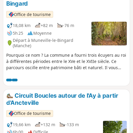
Bingard
peut que l'herbe soit un peu haute à
certains moments de l'année.
Office de tourisme
18,08 km
+82 m
-76 m
5h 25
Moyenne
Départ à Muneville-le-Bingard
(Manche)
Pourquoi ce nom ? La commune a fourni trois écuyers au roi
à différentes périodes entre le XVe et le XVIIe siècle. Ce
parcours oscille entre patrimoine bâti et naturel. Il vous
fera découvrir un secteur naturel aux multiples facettes
selon les saisons. Tantôt bocage, tantôt lande, découvrez
cet espace délimité par des haies qui abritent de superbes
essences d'arbres, de nombreuses espèces végétales et
Circuit Boucles autour de l'Ay à partir
animales.
d'Ancteville
Office de tourisme
19,66 km
+132 m
-133 m
6h 00
Difficile