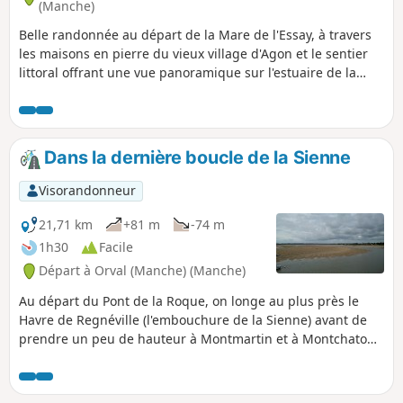
(Manche)
Belle randonnée au départ de la Mare de l'Essay, à travers
les maisons en pierre du vieux village d'Agon et le sentier
littoral offrant une vue panoramique sur l'estuaire de la
Sienne ou havre de Regnéville.
Dans la dernière boucle de la Sienne
Visorandonneur
21,71 km
+81 m
-74 m
1h30
Facile
Départ à Orval (Manche) (Manche)
Au départ du Pont de la Roque, on longe au plus près le
Havre de Regnéville (l'embouchure de la Sienne) avant de
prendre un peu de hauteur à Montmartin et à Montchaton.
En cours de route, on bénéficie de superbes points de vue
sur la vallée de la Sienne, le Havre de Regnéville et la pointe
d'Agon. Pas moins de quatre belles anciennes églises, ainsi