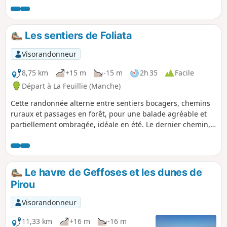
Les sentiers de Foliata
Visorandonneur
8,75 km
+15 m
-15 m
2h 35
Facile
Départ à La Feuillie (Manche)
Cette randonnée alterne entre sentiers bocagers, chemins
ruraux et passages en forêt, pour une balade agréable et
partiellement ombragée, idéale en été. Le dernier chemin,
récemment aménagé, permet de rejoindre le plan d’eau
tout en offrant une jolie vue sur les landes humides et
l’église de La Feuillie.
Le havre de Geffoses et les dunes de
Pirou
Visorandonneur
11,33 km
+16 m
-16 m