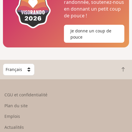
randonnée, soutenez-nous
en donnant un petit coup
de pouce !
Je donne un coup de
pouce
C
R
h
e
o
t
i
o
s
CGU et confidentialité
u
i
r
s
Plan du site
e
s
n
e
Emplois
h
z
Actualités
a
u