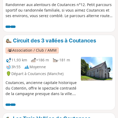
Randonner aux alentours de Coutances n°12. Petit parcours
sportif ou randonnée familiale, si vous aimez Coutances et
ses environs, vous serez comblé. Le parcours alterne routes,
ruelles et rues goudronnées, parcours sportif et sentiers
dans la nature. Idéal pour une séance de running !
Circuit des 3 vallées à Coutances
Association / Club / AMM
11,93 km
+186 m
-181 m
3h 55
Moyenne
Départ à Coutances (Manche)
Coutances, ancienne capitale historique
du Cotentin, offre le spectacle contrasté
de la campagne presque dans la ville.
Cette randonnée permet de parcourir
les proches abords de la ville en
cheminant par les 3 vallées qui
l'entourent avec chacune sa rivière un