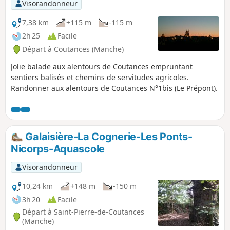
Visorandonneur
7,38 km
+115 m
-115 m
2h 25
Facile
Départ à Coutances (Manche)
Jolie balade aux alentours de Coutances empruntant
sentiers balisés et chemins de servitudes agricoles.
Randonner aux alentours de Coutances N°1bis (Le Prépont).
Galaisière-La Cognerie-Les Ponts-
Nicorps-Aquascole
Visorandonneur
10,24 km
+148 m
-150 m
3h 20
Facile
Départ à Saint-Pierre-de-Coutances
(Manche)