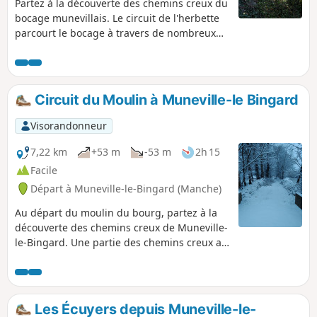
Partez à la découverte des chemins creux du
bocage munevillais. Le circuit de l'herbette
parcourt le bocage à travers de nombreux
chemins creux, traverse des paysages de
prairies et aussi de landes. Une partie des
chemins creux a été rouverte par les
bénévoles de l'association Bocage et
Circuit du Moulin à Muneville-le Bingard
Patrimoine Munevillais en 2021 et 2022.
Visorandonneur
7,22 km
+53 m
-53 m
2h 15
Facile
Départ à Muneville-le-Bingard (Manche)
Au départ du moulin du bourg, partez à la
découverte des chemins creux de Muneville-
le-Bingard. Une partie des chemins creux a
été rouverte par les bénévoles de
l'association Bocage et Patrimoine
Munevillais en 2024. L'entretien de quelques
chemins est effectué par des bénévoles,
Les Écuyers depuis Muneville-le-
suivant la disponibilité de chacun, et il se