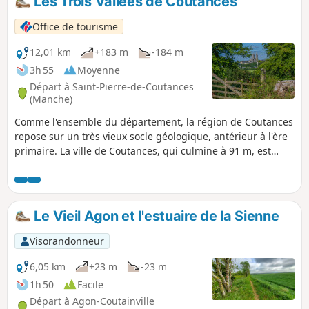
Les Trois Vallées de Coutances
peu paresseuse. À moitié sur terre et à
moitié sur route ou ruelles, les passages
Office de tourisme
urbains permettent de découvrir une
petite partie du patrimoine Coutançais
12,01 km
+183 m
-184 m
malgré la zone artisanale qui gâche un
3h 55
Moyenne
peu le plaisir, mais on l'oublie vite.
Départ à Saint-Pierre-de-Coutances
(Manche)
Comme l'ensemble du département, la région de Coutances
repose sur un très vieux socle géologique, antérieur à l'ère
primaire. La ville de Coutances, qui culmine à 91 m, est
cernée par trois vallées et trois cours d'eau, la Soulles, le
Bulsard et le Prépont qui offrent un paysage vallonné
couvert par le bocage.
Le Vieil Agon et l'estuaire de la Sienne
Visorandonneur
6,05 km
+23 m
-23 m
1h 50
Facile
Départ à Agon-Coutainville