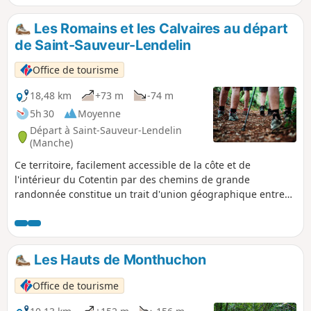
Les Romains et les Calvaires au départ
de Saint-Sauveur-Lendelin
Office de tourisme
18,48 km
+73 m
-74 m
5h 30
Moyenne
Départ à Saint-Sauveur-Lendelin
(Manche)
Ce territoire, facilement accessible de la côte et de
l'intérieur du Cotentin par des chemins de grande
randonnée constitue un trait d'union géographique entre
Saint-Lô, la capitale du cheval et Coutances, Pays d'art et
d'Histoire. C'est un territoire vallonné qui comprend de
nombreuses zones humides (marais). Il est traversé par la
voie romaine (D 535) qui reliait Abrincae, nom romain
Les Hauts de Monthuchon
d'Avranches et Alauna, Valognes.
Office de tourisme