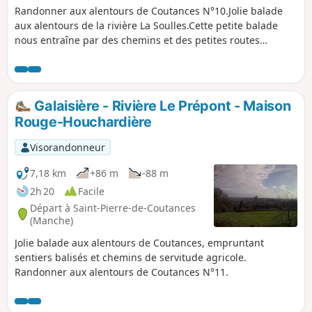
Randonner aux alentours de Coutances N°10.Jolie balade
aux alentours de la rivière La Soulles.Cette petite balade
nous entraîne par des chemins et des petites routes
communales ou départementales pour un périple dans la
vallée et les coteaux de l'une des 3 rivières de Coutances, La
Soulles, sur les communes du Sud-est de Coutances.Le
tracé passe auprès de très jolies demeures en pierre de
Galaisière - Rivière Le Prépont - Maison
pays (ou dépendances bâties d'anciennes fermes).
Rouge-Houchardière
Visorandonneur
7,18 km
+86 m
-88 m
2h 20
Facile
Départ à Saint-Pierre-de-Coutances
(Manche)
Jolie balade aux alentours de Coutances, empruntant
sentiers balisés et chemins de servitude agricole.
Randonner aux alentours de Coutances N°11.