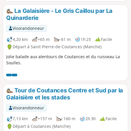
La Galaisière - Le Gris Caillou par La
Quinarderie
Visorandonneur
4,20 km
+65 m
-61 m
1h 25
Facile
Départ à Saint-Pierre-de-Coutances (Manche)
Jolie balade aux alentours de Coutances et du ruisseau La
Soulles.
Tour de Coutances Centre et Sud par la
Galaisière et les stades
Visorandonneur
7,13 km
+157 m
-160 m
2h 30
Facile
Départ à Coutances (Manche)