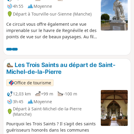
4h 55
Moyenne
Départ à Tourville-sur-Sienne (Manche)
Ce circuit vous offre également une vue
imprenable sur le havre de Regnéville et des
points de vue sur de beaux paysages. Au fil
de la balade, vous traverserez deux bourgs
dynamiques et des chemins bucoliques.
Les Trois Saints au départ de Saint-
Michel-de-la-Pierre
Office de tourisme
12,03 km
+99 m
-100 m
3h 45
Moyenne
Départ à Saint-Michel-de-la-Pierre
(Manche)
Pourquoi les Trois Saints ? Il s'agit des saints
guérisseurs honorés dans les communes