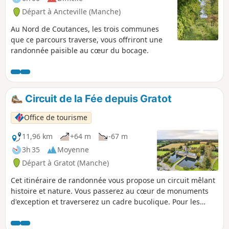
Départ à Ancteville (Manche)
Au Nord de Coutances, les trois communes
que ce parcours traverse, vous offriront une
randonnée paisible au cœur du bocage.
Circuit de la Fée depuis Gratot
Office de tourisme
11,96 km
+64 m
-67 m
3h 35
Moyenne
Départ à Gratot (Manche)
Cet itinéraire de randonnée vous propose un circuit mêlant
histoire et nature. Vous passerez au cœur de monuments
d'exception et traverserez un cadre bucolique. Pour les
amoureux de la nature et de vieilles pierres, Gratot est un
petit havre de paix aux portes de Coutances.