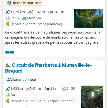
Office de tourisme
17,29 km
+102 m
-101 m
5h 15
Moyenne
Départ à Montsurvent (Manche)
Ce circuit traverse de magnifiques paysages au cœur de la
campagne. On découvre de nombreux hameaux les uns
après les autres grâce à de petites routes de campagne au
charme bucolique .
Circuit de l'herbette à Muneville-le-
Bingard
Visorandonneur
8,48 km
+31 m
-31 m
2h 30
Facile
Départ à Muneville-le-Bingard (Manche)