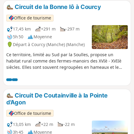
que de jolis hameaux, complètent le tableau.
Circuit de la Bonne Iô à Courcy
Office de tourisme
17,45 km
+291 m
-297 m
5h 50
Moyenne
Départ à Courcy (Manche) (Manche)
Ce territoire, limité au Sud par la Soulles, propose un
habitat rural comme des fermes-manoirs des XVIè - XVIIè
siècles. Elles sont souvent regroupées en hameaux et le
nombre de bâtiments varie en fonction de l'importance de
la ferme. L'eau (la bonne iô) est présente partout sur le
parcours.
Circuit De Coutainville à la Pointe
d'Agon
Office de tourisme
13,05 km
+22 m
-22 m
3h 45
Moyenne