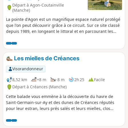
Départ à Agon-Coutainville
(Manche)
La pointe d'Agon est un magnifique espace naturel protégé
que l'on peut découvrir grâce à ce circuit. Sur ce site classé
depuis 1989, en longeant le littoral et en parcourant les
dunes recouvertes d'oyats (plantes vivaces vivant dans les
sols sablonneux), on découvre peu à peu cet espace
exceptionnel.
Les mielles de Créances
Visorandonneur
8,52 km
+8 m
-8 m
2h 25
Facile
Départ à Créances (Manche)
Cette balade vous emmène à la découverte du havre de
Saint-Germain-sur-Ay et des dunes de Créances réputés
pour leur estran, leurs prés salés et leurs mielles, clos
maraîchers nichés au creux du sable.