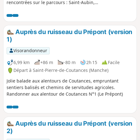
rencontrées sur le parcours : Saint-Aubin,
Saint-Marcouf et Saint-Laurent. Quant au
nom de Saint-Michel-de-la-Pierre, il est lié à
l'exploitation du sous-sol et de la proximité
des carrières de Saint-Aubin-du-Perron. Une
Auprès du ruisseau du Prépont (version
balade en dur avec un passage humide au
1)
Pont-Vert.
Visorandonneur
6,99 km
+86 m
-80 m
2h 15
Facile
Départ à Saint-Pierre-de-Coutances (Manche)
Jolie balade aux alentours de Coutances, empruntant
sentiers balisés et chemins de servitudes agricoles.
Randonner aux alentour de Coutances N°1 (Le Prépont)
Auprès du ruisseau du Prépont (version
2)