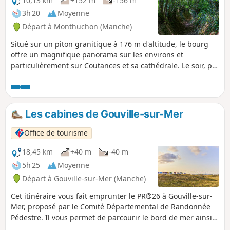
10,13 km
+152 m
-156 m
3h 20
Moyenne
Départ à Monthuchon (Manche)
Situé sur un piton granitique à 176 m d'altitude, le bourg
offre un magnifique panorama sur les environs et
particulièrement sur Coutances et sa cathédrale. Le soir, par
temps clair, on peut distinguer sept phares.
Les cabines de Gouville-sur-Mer
Office de tourisme
18,45 km
+40 m
-40 m
5h 25
Moyenne
Départ à Gouville-sur-Mer (Manche)
Cet itinéraire vous fait emprunter le PR®26 à Gouville-sur-
Mer, proposé par le Comité Départemental de Randonnée
Pédestre. Il vous permet de parcourir le bord de mer ainsi
que de très beaux chemins à travers le bocage.