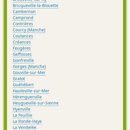
Bricqueville-la-Blouette
Cambernon
Camprond
Contrières
Courcy (Manche)
Coutances
Créances
Feugères
Geffosses
Gonfreville
Gorges (Manche)
Gouville-sur-Mer
Gratot
Guéhébert
Hauteville-sur-Mer
Hérenguerville
Heugueville-sur-Sienne
Hyenville
La Feuillie
La Ronde-Haye
La Vendelée