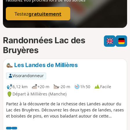
p
Testez
gratuitement
Randonnées Lac des
Bruyères
Les Landes de Millières
Visorandonneur
6,12 km
+20 m
-20 m
1h 50
Facile
Départ à Millières (Manche)
Partez à la découverte de la richesse des Landes autour du
Lac des Bruyères. Découvrez les deux types de landes, rases
et boisées de pins, en vous baladant autour de cette
ancienne sablière aujourd'hui lieu de balade pour les
familles.