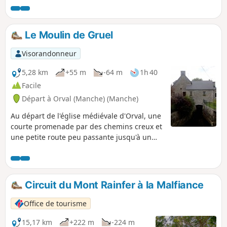
Le Moulin de Gruel
Visorandonneur
5,28 km
+55 m
-64 m
1h 40
Facile
Départ à Orval (Manche) (Manche)
Au départ de l'église médiévale d'Orval, une
courte promenade par des chemins creux et
une petite route peu passante jusqu'à un
ancien moulin sur la rivière Soulles.
Circuit du Mont Rainfer à la Malfiance
Office de tourisme
15,17 km
+222 m
-224 m