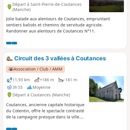
Départ à Saint-Pierre-de-Coutances
(Manche)
Jolie balade aux alentours de Coutances, empruntant
sentiers balisés et chemins de servitude agricole.
Randonner aux alentours de Coutances N°11.
Circuit des 3 vallées à Coutances
Association / Club / AMM
11,93 km
+186 m
-181 m
3h 55
Moyenne
Départ à Coutances (Manche)
Coutances, ancienne capitale historique
du Cotentin, offre le spectacle contrasté
de la campagne presque dans la ville.
Cette randonnée permet de parcourir
les proches abords de la ville en