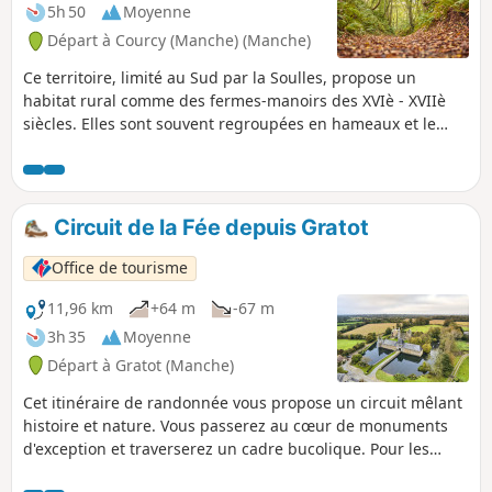
5h 50
Moyenne
Départ à Courcy (Manche) (Manche)
Ce territoire, limité au Sud par la Soulles, propose un
habitat rural comme des fermes-manoirs des XVIè - XVIIè
siècles. Elles sont souvent regroupées en hameaux et le
nombre de bâtiments varie en fonction de l'importance de
la ferme. L'eau (la bonne iô) est présente partout sur le
parcours.
Circuit de la Fée depuis Gratot
Office de tourisme
11,96 km
+64 m
-67 m
3h 35
Moyenne
Départ à Gratot (Manche)
Cet itinéraire de randonnée vous propose un circuit mêlant
histoire et nature. Vous passerez au cœur de monuments
d'exception et traverserez un cadre bucolique. Pour les
amoureux de la nature et de vieilles pierres, Gratot est un