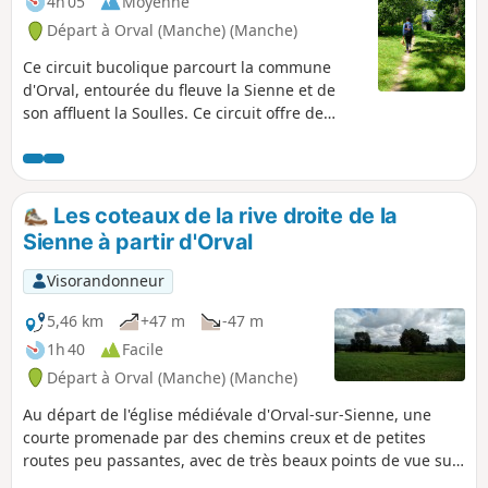
4h 05
Moyenne
Départ à Orval (Manche) (Manche)
Ce circuit bucolique parcourt la commune
d'Orval, entourée du fleuve la Sienne et de
son affluent la Soulles. Ce circuit offre de
beaux points de vue sur le bocage et la ville
de Coutances et permet la découverte d'une
nature préservée et riche.
Les coteaux de la rive droite de la
Sienne à partir d'Orval
Visorandonneur
5,46 km
+47 m
-47 m
1h 40
Facile
Départ à Orval (Manche) (Manche)
Au départ de l'église médiévale d'Orval-sur-Sienne, une
courte promenade par des chemins creux et de petites
routes peu passantes, avec de très beaux points de vue sur
la rive gauche de la Sienne.