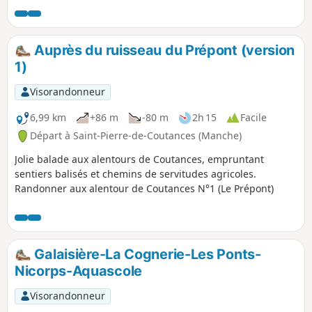
dans la nature. Idéal pour une séance de running !
Auprès du ruisseau du Prépont (version
1)
Visorandonneur
6,99 km
+86 m
-80 m
2h 15
Facile
Départ à Saint-Pierre-de-Coutances (Manche)
Jolie balade aux alentours de Coutances, empruntant
sentiers balisés et chemins de servitudes agricoles.
Randonner aux alentour de Coutances N°1 (Le Prépont)
Galaisière-La Cognerie-Les Ponts-
Nicorps-Aquascole
Visorandonneur