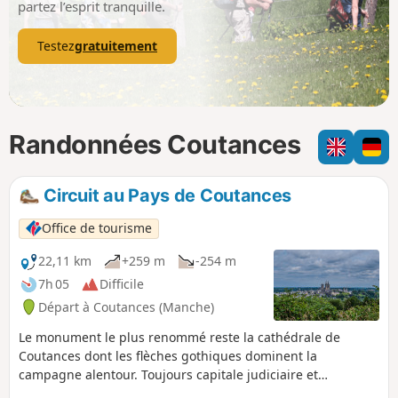
partez l’esprit tranquille.
Testez
gratuitement
Randonnées Coutances
Circuit au Pays de Coutances
Office de tourisme
22,11 km
+259 m
-254 m
7h 05
Difficile
Départ à Coutances (Manche)
Le monument le plus renommé reste la cathédrale de
Coutances dont les flèches gothiques dominent la
campagne alentour. Toujours capitale judiciaire et
religieuse du département, la ville conserve un véritable