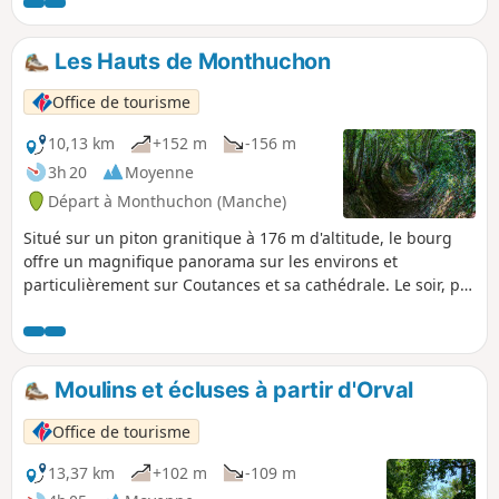
petit havre de paix aux portes de Coutances.
Les Hauts de Monthuchon
Office de tourisme
10,13 km
+152 m
-156 m
3h 20
Moyenne
Départ à Monthuchon (Manche)
Situé sur un piton granitique à 176 m d'altitude, le bourg
offre un magnifique panorama sur les environs et
particulièrement sur Coutances et sa cathédrale. Le soir, par
temps clair, on peut distinguer sept phares.
Moulins et écluses à partir d'Orval
Office de tourisme
13,37 km
+102 m
-109 m