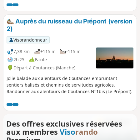
patrimoine urbain à découvrir. Pour l'heure, découvrez
d'autres histoires et monuments emblématiques.
Auprès du ruisseau du Prépont (version
2)
Visorandonneur
7,38 km
+115 m
-115 m
2h 25
Facile
Départ à Coutances (Manche)
Jolie balade aux alentours de Coutances empruntant
sentiers balisés et chemins de servitudes agricoles.
Randonner aux alentours de Coutances N°1bis (Le Prépont).
Des offres exclusives réservées
aux membres
Viso
rando
Premium