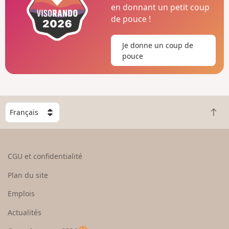
en donnant un petit coup
de pouce !
Je donne un coup de
pouce
C
R
h
e
o
t
i
o
s
CGU et confidentialité
u
i
r
s
Plan du site
e
s
n
e
Emplois
h
z
Actualités
a
u
u
n