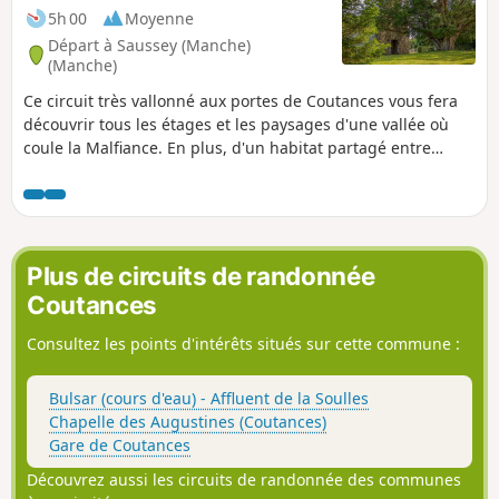
5h 00
Moyenne
Départ à Saussey (Manche)
(Manche)
Ce circuit très vallonné aux portes de Coutances vous fera
découvrir tous les étages et les paysages d'une vallée où
coule la Malfiance. En plus, d'un habitat partagé entre
schiste gris de Nicorps, diorite de Cambernon (portes et
fenêtres) et terre et masse, le circuit passe devant de très
beaux bâtiments (manoir, colombier, presbytères, églises)
caractéristiques du Coutançais.
Plus de circuits de randonnée
Coutances
Consultez les points d'intérêts situés sur cette commune :
Bulsar (cours d'eau) - Affluent de la Soulles
Chapelle des Augustines (Coutances)
Gare de Coutances
Découvrez aussi les circuits de randonnée des communes