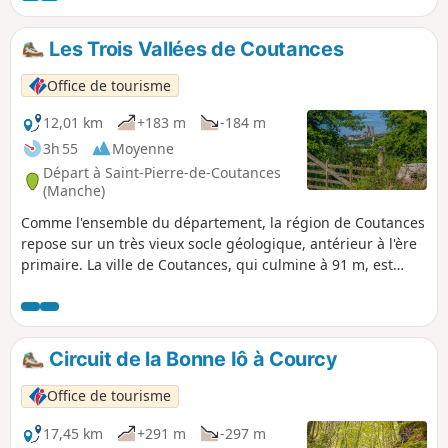
cheminant par les 3 vallées qui
l'entourent avec chacune sa rivière un
Les Trois Vallées de Coutances
peu paresseuse. À moitié sur terre et à
moitié sur route ou ruelles, les passages
Office de tourisme
urbains permettent de découvrir une
petite partie du patrimoine Coutançais
12,01 km
+183 m
-184 m
malgré la zone artisanale qui gâche un
3h 55
Moyenne
peu le plaisir, mais on l'oublie vite.
Départ à Saint-Pierre-de-Coutances
(Manche)
Comme l'ensemble du département, la région de Coutances
repose sur un très vieux socle géologique, antérieur à l'ère
primaire. La ville de Coutances, qui culmine à 91 m, est
cernée par trois vallées et trois cours d'eau, la Soulles, le
Bulsard et le Prépont qui offrent un paysage vallonné
couvert par le bocage.
Circuit de la Bonne Iô à Courcy
Office de tourisme
17,45 km
+291 m
-297 m