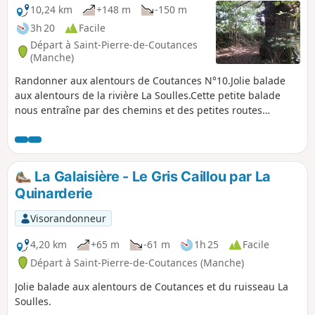
10,24 km
+148 m
-150 m
3h 20
Facile
Départ à Saint-Pierre-de-Coutances
(Manche)
Randonner aux alentours de Coutances N°10.Jolie balade
aux alentours de la rivière La Soulles.Cette petite balade
nous entraîne par des chemins et des petites routes
communales ou départementales pour un périple dans la
vallée et les coteaux de l'une des 3 rivières de Coutances, La
Soulles, sur les communes du Sud-est de Coutances.Le
tracé passe auprès de très jolies demeures en pierre de
La Galaisière - Le Gris Caillou par La
pays (ou dépendances bâties d'anciennes fermes).
Quinarderie
Visorandonneur
4,20 km
+65 m
-61 m
1h 25
Facile
Départ à Saint-Pierre-de-Coutances (Manche)
Jolie balade aux alentours de Coutances et du ruisseau La
Soulles.