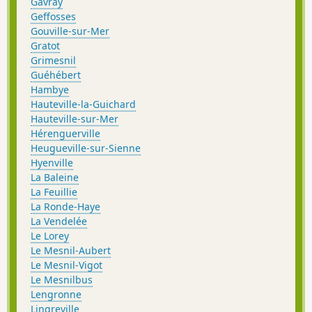
Gavray
Geffosses
Gouville-sur-Mer
Gratot
Grimesnil
Guéhébert
Hambye
Hauteville-la-Guichard
Hauteville-sur-Mer
Hérenguerville
Heugueville-sur-Sienne
Hyenville
La Baleine
La Feuillie
La Ronde-Haye
La Vendelée
Le Lorey
Le Mesnil-Aubert
Le Mesnil-Vigot
Le Mesnilbus
Lengronne
Lingreville