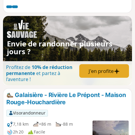
Envie de randonner plusieurs
jours ?
Profitez de
10% de réduction
J'en profite
permanente
et partez à
l’aventure !
Galaisière - Rivière Le Prépont - Maison
Rouge-Houchardière
Visorandonneur
7,18 km
+86 m
-88 m
2h 20
Facile