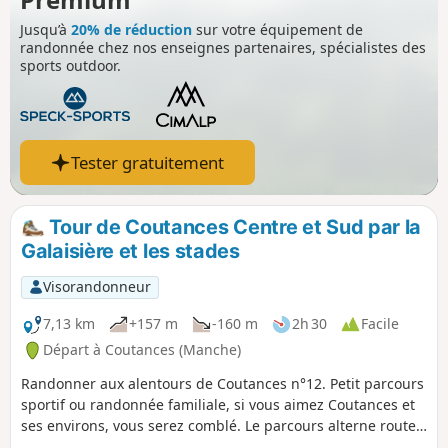
Jusqu’à
20% de réduction
sur votre équipement de
randonnée chez nos enseignes partenaires, spécialistes des
sports outdoor.
Tester gratuitement
Tour de Coutances Centre et Sud par la
Galaisière et les stades
Visorandonneur
7,13 km
+157 m
-160 m
2h 30
Facile
Départ à Coutances (Manche)
Randonner aux alentours de Coutances n°12. Petit parcours
sportif ou randonnée familiale, si vous aimez Coutances et
ses environs, vous serez comblé. Le parcours alterne routes,
ruelles et rues goudronnées, parcours sportif et sentiers