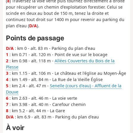
(
8
) Traversez la voie verte puis tournez directement à droite
pour récupérer un chemin d'exploitation forestier. Celui se
scinde en deux au bout de 150 m, tenez la droite et
continuez tout droit sur 1400 m pour revenir au parking du
plan d'eau (
D/A
).
Points de passage
D/A
: km 0 - alt. 83 m - Parking du plan d'eau
1
: km 0.71 - alt. 120 m - Point de vue sur le bocage
2
: km 0.98 - alt. 118 m -
Allées Couvertes du Bois de la
Plesse
3
: km 1.15 - alt. 106 m - Le château et l'église au Moyen-Âge
4
: km 1.49 - alt. 84 m - La Rue de la Vieille Église
5
: km 2.4 - alt. 47 m -
Senelle (cours d'eau) - Affluent de la
Douve
6
: km 2.63 - alt. 46 m - La voie verte
7
: km 3.98 - alt. 40 m - Carefour chemin
8
: km 5.2 - alt. 44 m - La Gare
D/A
: km 6.9 - alt. 83 m - Parking du plan d'eau
À voir