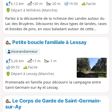
6,12 km
+20 m
-20 m
1h 50
Facile
Départ à Millières (Manche)
Partez à la découverte de la richesse des Landes autour du
Lac des Bruyères. Découvrez les deux types de landes, rases
et boisées de pins, en vous baladant autour de cette
ancienne sablière aujourd'hui lieu de balade pour les
familles.
Petite boucle familiale à Lessay
Visorandonneur
3,26 km
+7 m
-7 m
0h 55
Facile
Départ à Lessay (Manche)
Promenade en famille pour découvrir la campagne entre
Saint-Germain-sur-Ay et Lessay.
Le Corps de Garde de Saint-Germain-
sur-Ay