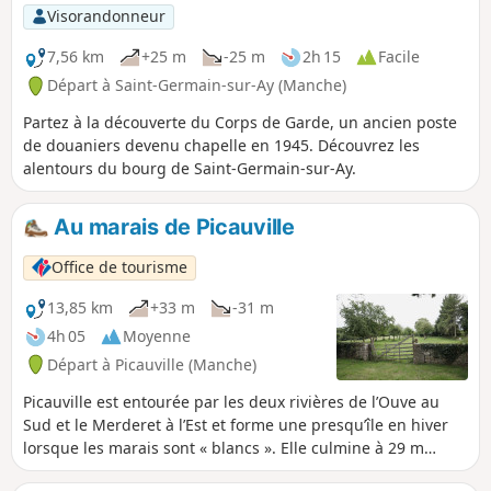
Visorandonneur
7,56 km
+25 m
-25 m
2h 15
Facile
Départ à Saint-Germain-sur-Ay (Manche)
Partez à la découverte du Corps de Garde, un ancien poste
de douaniers devenu chapelle en 1945. Découvrez les
alentours du bourg de Saint-Germain-sur-Ay.
Au marais de Picauville
Office de tourisme
13,85 km
+33 m
-31 m
4h 05
Moyenne
Départ à Picauville (Manche)
Picauville est entourée par les deux rivières de l’Ouve au
Sud et le Merderet à l’Est et forme une presqu’île en hiver
lorsque les marais sont « blancs ». Elle culmine à 29 m
d’altitude. L’itinéraire proposé passe le long des marais puis