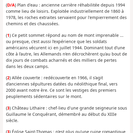
(
D/A
) Plan d'eau : ancienne carrière réhabilitée depuis 1994
comme lieu de loisirs. Exploitée industriellement de 1860 à
1978, les roches extraites servaient pour l'empierrement des
chemins et des chaussées.
(
1
) Ce petit sommet répond au nom de mont imprenable ...
ou presque, c’est aussi l’expérience que les soldats
américains vécurent ici en juillet 1944. Dominant tout d’une
côte à l’autre, les Allemands n’en décrochèrent qu’au bout de
dix jours de combats acharnés et des milliers de pertes
dans les deux camps.
(
2
) Allée couverte : redécouverte en 1966, il s’agit
d’anciennes sépultures datées du néolithique final, vers
2000 avant notre ère. Ce sont les vestiges des premiers
peuplements sédentaires sur le mont.
(
3
) Château Lithaire : chef-lieu d'une grande seigneurie sous
Guillaume le Conquérant, démembré au début du XIIIe
siècle.
(
3
) Église Saint-Thomas : n’est plus qu’une ruine romantique