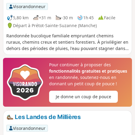
Visorandonneur
5,80 km
+31 m
-30 m
1h 45
Facile
Départ à Prétot-Sainte-Suzanne (Manche)
Randonnée bucolique familiale empruntant chemins
ruraux, chemins creux et sentiers forestiers. À privilégier en
dehors des périodes de pluies, l'eau pouvant stagner dans
certains chemins.
Pour continuer à proposer des
fonctionnalités gratuites et pratiques
en randonnée, soutenez-nous en
donnant un petit coup de pouce !
Je donne un coup de pouce
Les Landes de Millières
Visorandonneur