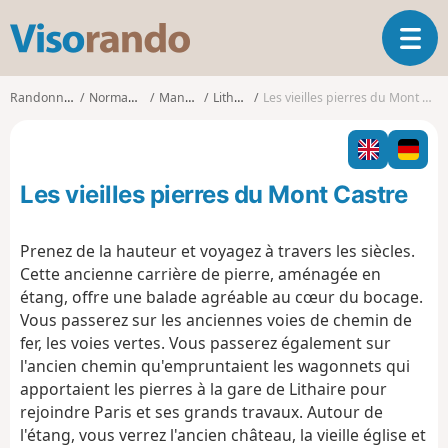
V
O
i
u
s
v
o
Randonnées
Normandie
Manche
Lithaire
Les vieilles pierres du Mont Castre
r
r
i
a
r
n
l
d
Les vieilles pierres du Mont Castre
a
o
n
a
Prenez de la hauteur et voyagez à travers les siècles.
v
Cette ancienne carrière de pierre, aménagée en
i
étang, offre une balade agréable au cœur du bocage.
g
Vous passerez sur les anciennes voies de chemin de
a
t
fer, les voies vertes. Vous passerez également sur
i
l'ancien chemin qu'empruntaient les wagonnets qui
o
apportaient les pierres à la gare de Lithaire pour
n
rejoindre Paris et ses grands travaux. Autour de
l'étang, vous verrez l'ancien château, la vieille église et