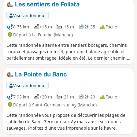
s‘enfonce dans le bocage le long de chemins creux ou
Les sentiers de Foliata
« chasses ».
Visorandonneur
8,75 km
+15 m
-15 m
2h 35
Facile
Départ à La Feuillie (Manche)
Cette randonnée alterne entre sentiers bocagers, chemins
ruraux et passages en forêt, pour une balade agréable et
partiellement ombragée, idéale en été. Le dernier chemin,
récemment aménagé, permet de rejoindre le plan d’eau
tout en offrant une jolie vue sur les landes humides et
La Pointe du Banc
l’église de La Feuillie.
Visorandonneur
7,93 km
+20 m
-21 m
2h 20
Facile
Départ à Saint-Germain-sur-Ay (Manche)
Cette randonnée vous propose de découvrir les plages de
sable fin de Saint-Germain-sur-Ay mais aussi ses dunes
sauvages. Profitez d'une vue imprenable sur le havre.