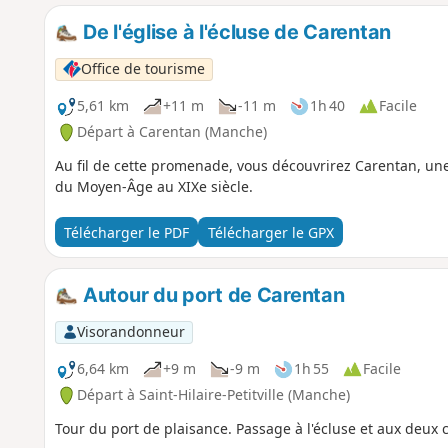
De l'église à l'écluse de Carentan
Office de tourisme
5,61 km
+11 m
-11 m
1h 40
Facile
Départ à Carentan (Manche)
Au fil de cette promenade, vous découvrirez Carentan, une 
du Moyen-Âge au XIXe siècle.
Télécharger le PDF
Télécharger le GPX
Autour du port de Carentan
Visorandonneur
6,64 km
+9 m
-9 m
1h 55
Facile
Départ à Saint-Hilaire-Petitville (Manche)
Tour du port de plaisance. Passage à l'écluse et aux deux 