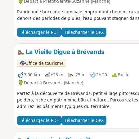
Départ à Prétot-Sainte-Suzanne (Manche)
Randonnée bucolique familiale empruntant chemins ruraux, 
dehors des périodes de pluies, l'eau pouvant stagner dan
Télécharger le PDF
Télécharger le GPX
La Vieille Digue à Brévands
Office de tourisme
7,90 km
+23 m
-25 m
2h 20
Facile
Départ à Brévands (Manche)
Partez à la découverte de Brévands, petit village pittores
polders, riche en patrimoine bâti et naturel. Parcourez le
admirez les bâtiments typiques du territoire.
Télécharger le PDF
Télécharger le GPX