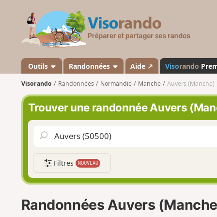
V
i
s
o
r
a
Outils
Randonnées
Aide ↗
Viso
rando
Pre
n
Visorando
Randonnées
Normandie
Manche
Auvers (Manche)
d
o
Trouver une randonnée Auvers (Man
Filtres
NOUVEAU
Randonnées Auvers (Manche