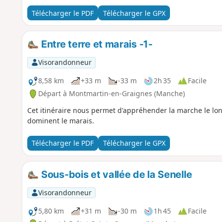
Télécharger le PDF
Télécharger le GPX
Entre terre et marais -1-
Visorandonneur
8,58 km
+33 m
-33 m
2h 35
Facile
Départ à Montmartin-en-Graignes (Manche)
Cet itinéraire nous permet d'appréhender la marche le lo
dominent le marais.
Télécharger le PDF
Télécharger le GPX
Sous-bois et vallée de la Senelle
Visorandonneur
5,80 km
+31 m
-30 m
1h 45
Facile