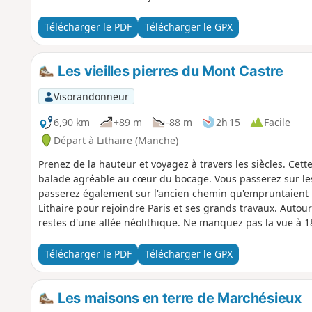
Télécharger le PDF
Télécharger le GPX
Les vieilles pierres du Mont Castre
Visorandonneur
6,90 km
+89 m
-88 m
2h 15
Facile
Départ à Lithaire (Manche)
Prenez de la hauteur et voyagez à travers les siècles. Cet
balade agréable au cœur du bocage. Vous passerez sur les 
passerez également sur l'ancien chemin qu'empruntaient l
Lithaire pour rejoindre Paris et ses grands travaux. Autour d
restes d'une allée néolithique. Ne manquez pas la vue à 18
Télécharger le PDF
Télécharger le GPX
Les maisons en terre de Marchésieux