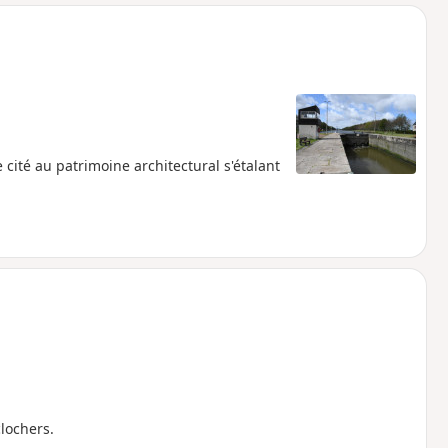
o
a
i
m
p
cité au patrimoine architectural s'étalant
clochers.