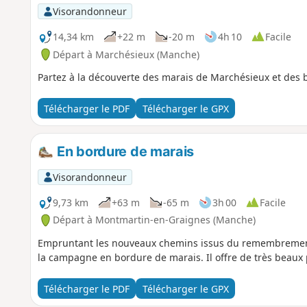
Visorandonneur
14,34 km
+22 m
-20 m
4h 10
Facile
Départ à Marchésieux (Manche)
Partez à la découverte des marais de Marchésieux et des bâ
Télécharger le PDF
Télécharger le GPX
En bordure de marais
Visorandonneur
9,73 km
+63 m
-65 m
3h 00
Facile
Départ à Montmartin-en-Graignes (Manche)
Empruntant les nouveaux chemins issus du remembrement 
la campagne en bordure de marais. Il offre de très beaux 
Télécharger le PDF
Télécharger le GPX