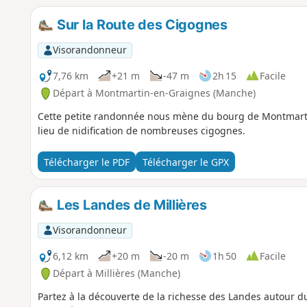
Sur la Route des Cigognes
Visorandonneur
7,76 km
+21 m
-47 m
2h 15
Facile
Départ à Montmartin-en-Graignes (Manche)
Cette petite randonnée nous mène du bourg de Montmarti
lieu de nidification de nombreuses cigognes.
Télécharger le PDF
Télécharger le GPX
Les Landes de Millières
Visorandonneur
6,12 km
+20 m
-20 m
1h 50
Facile
Départ à Millières (Manche)
Partez à la découverte de la richesse des Landes autour d