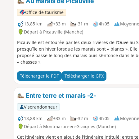
Au marais de Picauville
Office de tourisme
13,85 km
+33 m
-31 m
4h 05
Moyenn
Départ à Picauville (Manche)
Picauville est entourée par les deux rivières de l’Ouve au 
presqu’île en hiver lorsque les marais sont « blancs ». Elle 
proposé passe le long des marais puis s‘enfonce dans le 
« chasses ».
Télécharger le PDF
Télécharger le GPX
Entre terre et marais -2-
Visorandonneur
13,88 km
+33 m
-32 m
4h 05
Moyenn
Départ à Montmartin-en-Graignes (Manche)
Cet itinéraire vient en ajout de l'itinéraire intitulé: entre te