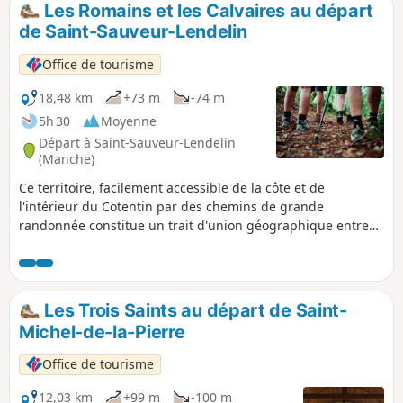
Les Romains et les Calvaires au départ
p
de Saint-Sauveur-Lendelin
Office de tourisme
18,48 km
+73 m
-74 m
5h 30
Moyenne
Départ à Saint-Sauveur-Lendelin
(Manche)
Ce territoire, facilement accessible de la côte et de
l'intérieur du Cotentin par des chemins de grande
randonnée constitue un trait d'union géographique entre
Saint-Lô, la capitale du cheval et Coutances, Pays d'art et
d'Histoire. C'est un territoire vallonné qui comprend de
nombreuses zones humides (marais). Il est traversé par la
voie romaine (D 535) qui reliait Abrincae, nom romain
Les Trois Saints au départ de Saint-
d'Avranches et Alauna, Valognes.
Michel-de-la-Pierre
Office de tourisme
12,03 km
+99 m
-100 m