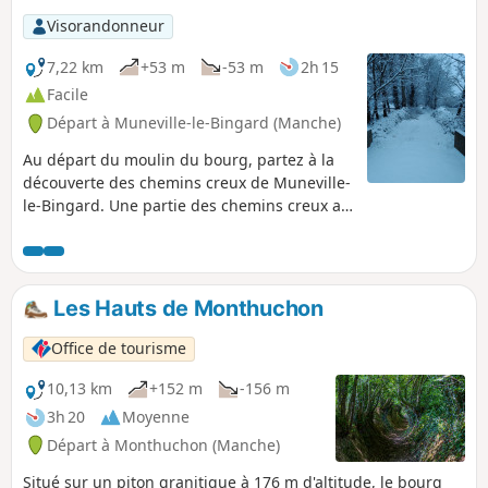
Visorandonneur
7,22 km
+53 m
-53 m
2h 15
Facile
Départ à Muneville-le-Bingard (Manche)
Au départ du moulin du bourg, partez à la
découverte des chemins creux de Muneville-
le-Bingard. Une partie des chemins creux a
été rouverte par les bénévoles de
l'association Bocage et Patrimoine
Munevillais en 2024. L'entretien de quelques
chemins est effectué par des bénévoles,
Les Hauts de Monthuchon
suivant la disponibilité de chacun, et il se
peut que l'herbe soit un peu haute à
Office de tourisme
certains moments de l'année.
10,13 km
+152 m
-156 m
3h 20
Moyenne
Départ à Monthuchon (Manche)
Situé sur un piton granitique à 176 m d'altitude, le bourg