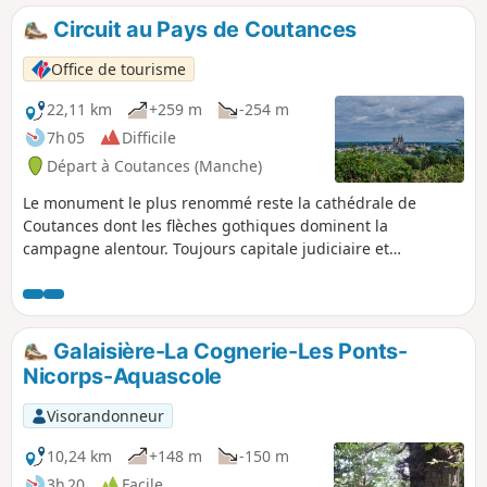
Circuit au Pays de Coutances
Office de tourisme
22,11 km
+259 m
-254 m
7h 05
Difficile
Départ à Coutances (Manche)
Le monument le plus renommé reste la cathédrale de
Coutances dont les flèches gothiques dominent la
campagne alentour. Toujours capitale judiciaire et
religieuse du département, la ville conserve un véritable
patrimoine urbain à découvrir. Pour l'heure, découvrez
d'autres histoires et monuments emblématiques.
Galaisière-La Cognerie-Les Ponts-
Nicorps-Aquascole
Visorandonneur
10,24 km
+148 m
-150 m
3h 20
Facile