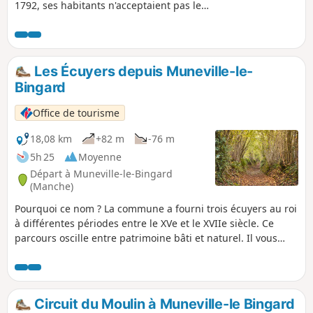
1792, ses habitants n'acceptaient pas le
changement de régime mené lors de la
Révolution. Suite à un différend avec le
recruteur du roi (demande plus de soldats), la
population se rebelle, la paroisse fut rayée du
Les Écuyers depuis Muneville-le-
nombre des paroisses de France. L'église fut
Bingard
dévastée, les cloches et les cercueils de plomb
des seigneurs fondues.
Office de tourisme
18,08 km
+82 m
-76 m
5h 25
Moyenne
Départ à Muneville-le-Bingard
(Manche)
Pourquoi ce nom ? La commune a fourni trois écuyers au roi
à différentes périodes entre le XVe et le XVIIe siècle. Ce
parcours oscille entre patrimoine bâti et naturel. Il vous
fera découvrir un secteur naturel aux multiples facettes
selon les saisons. Tantôt bocage, tantôt lande, découvrez
cet espace délimité par des haies qui abritent de superbes
essences d'arbres, de nombreuses espèces végétales et
Circuit du Moulin à Muneville-le Bingard
animales.