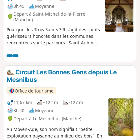
3h 45
Moyenne
Départ à Saint-Michel-de-la-Pierre
(Manche)
Pourquoi les Trois Saints ? Il s'agit des saints
guérisseurs honorés dans les communes
rencontrées sur le parcours : Saint-Aubin,
Saint-Marcouf et Saint-Laurent. Quant au
nom de Saint-Michel-de-la-Pierre, il est lié à
l'exploitation du sous-sol et de la proximité
des carrières de Saint-Aubin-du-Perron. Une
Circuit Les Bonnes Gens depuis Le
balade en dur avec un passage humide au
Mesnilbus
Pont-Vert.
Office de tourisme
11,67 km
+122 m
-127 m
3h 40
Moyenne
Départ à Le Mesnilbus (Manche)
Au Moyen-Âge, son nom signifiait "petite
exploitation paysanne au milieu des bois". En