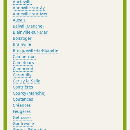
Ancteville
Angoville-sur-Ay
Anneville-sur-Mer
Auxais
Belval (Manche)
Blainville-sur-Mer
Boisroger
Brainville
Bricqueville-la-Blouette
Cambernon
Cametours
Camprond
Carantilly
Cerisy-la-Salle
Contrières
Courcy (Manche)
Coutances
Créances
Feugères
Geffosses
Gonfreville
Gorges (Manche)