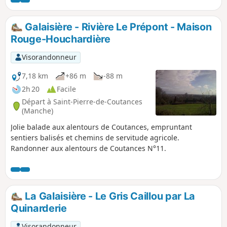
Galaisière - Rivière Le Prépont - Maison
Rouge-Houchardière
Visorandonneur
7,18 km
+86 m
-88 m
2h 20
Facile
Départ à Saint-Pierre-de-Coutances
(Manche)
Jolie balade aux alentours de Coutances, empruntant
sentiers balisés et chemins de servitude agricole.
Randonner aux alentours de Coutances N°11.
La Galaisière - Le Gris Caillou par La
Quinarderie
Visorandonneur