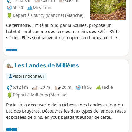
17,45 km
+291 m
-297 m
5h 50
Moyenne
Départ à Courcy (Manche) (Manche)
Ce territoire, limité au Sud par la Soulles, propose un
habitat rural comme des fermes-manoirs des XVIè - XVIIè
siècles. Elles sont souvent regroupées en hameaux et le
nombre de bâtiments varie en fonction de l'importance de
la ferme. L'eau (la bonne iô) est présente partout sur le
parcours.
Les Landes de Millières
Visorandonneur
6,12 km
+20 m
-20 m
1h 50
Facile
Départ à Millières (Manche)
Partez à la découverte de la richesse des Landes autour du
Lac des Bruyères. Découvrez les deux types de landes, rases
et boisées de pins, en vous baladant autour de cette
ancienne sablière aujourd'hui lieu de balade pour les
familles.