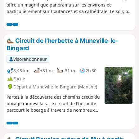
offre un magnifique panorama sur les environs et
particulièrement sur Coutances et sa cathédrale. Le soir, par
temps clair, on peut distinguer sept phares.
Circuit de l'herbette à Muneville-le-
Bingard
Visorandonneur
8,48 km
+31 m
-31 m
2h 30
Facile
Départ à Muneville-le-Bingard (Manche)
Partez à la découverte des chemins creux du
bocage munevillais. Le circuit de l'herbette
parcourt le bocage à travers de nombreux
chemins creux, traverse des paysages de
prairies et aussi de landes. Une partie des
chemins creux a été rouverte par les
bénévoles de l'association Bocage et