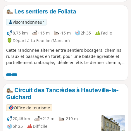
Les sentiers de Foliata
Visorandonneur
8,75 km
+15 m
-15 m
2h 35
Facile
Départ à La Feuillie (Manche)
Cette randonnée alterne entre sentiers bocagers, chemins
ruraux et passages en forêt, pour une balade agréable et
partiellement ombragée, idéale en été. Le dernier chemin,
récemment aménagé, permet de rejoindre le plan d’eau
tout en offrant une jolie vue sur les landes humides et
l’église de La Feuillie.
Circuit des Tancrèdes à Hauteville-la-
Guichard
Office de tourisme
20,46 km
+212 m
-219 m
6h 25
Difficile