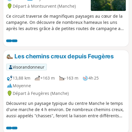
Départ à Montsurvent (Manche)
Ce circuit traverse de magnifiques paysages au cœur de la
campagne. On découvre de nombreux hameaux les uns
après les autres grâce à de petites routes de campagne au
charme bucolique .
Les chemins creux depuis Feugères
Visorandonneur
13,88 km
+163 m
-163 m
4h 25
Moyenne
Départ à Feugères (Manche)
Découvrez un paysage typique du centre Manche le temps
d'une marche de 4 h environ. De nombreux chemins creux,
aussi appelés "chasses", feront la liaison entre différents
hameaux et bourgs, l'occasion de découvrir la richesse du
patrimoine bâti alliant granit et terre crue.