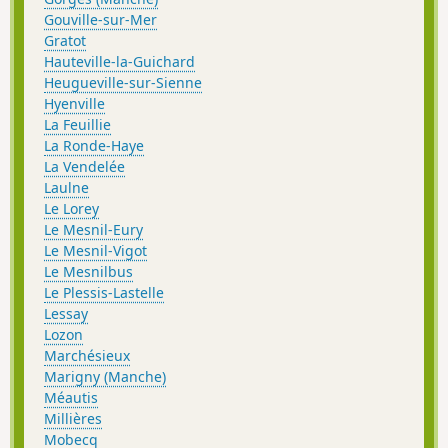
Gouville-sur-Mer
Gratot
Hauteville-la-Guichard
Heugueville-sur-Sienne
Hyenville
La Feuillie
La Ronde-Haye
La Vendelée
Laulne
Le Lorey
Le Mesnil-Eury
Le Mesnil-Vigot
Le Mesnilbus
Le Plessis-Lastelle
Lessay
Lozon
Marchésieux
Marigny (Manche)
Méautis
Millières
Mobecq