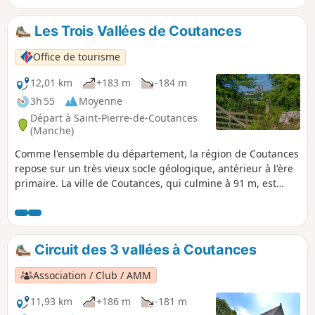
Les Trois Vallées de Coutances
Office de tourisme
12,01 km
+183 m
-184 m
3h 55
Moyenne
Départ à Saint-Pierre-de-Coutances
(Manche)
Comme l'ensemble du département, la région de Coutances
repose sur un très vieux socle géologique, antérieur à l'ère
primaire. La ville de Coutances, qui culmine à 91 m, est
cernée par trois vallées et trois cours d'eau, la Soulles, le
Bulsard et le Prépont qui offrent un paysage vallonné
couvert par le bocage.
Circuit des 3 vallées à Coutances
Association / Club / AMM
11,93 km
+186 m
-181 m