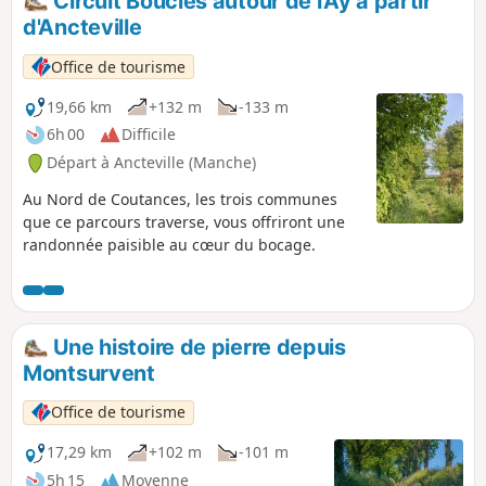
Circuit Boucles autour de l'Ay à partir
Patrimoine Munevillais en 2021 et 2022.
d'Ancteville
Office de tourisme
19,66 km
+132 m
-133 m
6h 00
Difficile
Départ à Ancteville (Manche)
Au Nord de Coutances, les trois communes
que ce parcours traverse, vous offriront une
randonnée paisible au cœur du bocage.
Une histoire de pierre depuis
Montsurvent
Office de tourisme
17,29 km
+102 m
-101 m
5h 15
Moyenne