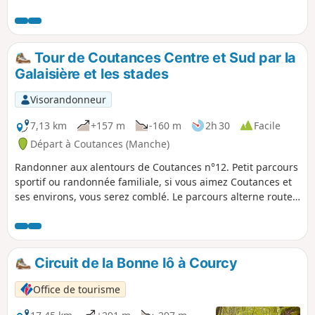
Tour de Coutances Centre et Sud par la
Galaisière et les stades
Visorandonneur
7,13 km
+157 m
-160 m
2h 30
Facile
Départ à Coutances (Manche)
Randonner aux alentours de Coutances n°12. Petit parcours
sportif ou randonnée familiale, si vous aimez Coutances et
ses environs, vous serez comblé. Le parcours alterne routes,
ruelles et rues goudronnées, parcours sportif et sentiers
dans la nature. Idéal pour une séance de running !
Circuit de la Bonne Iô à Courcy
Office de tourisme