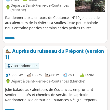
Départ à Saint-Pierre-de-Coutances
(Manche)
Randonner aux alentours de Coutances N°10.Jolie balade
aux alentours de la rivière La Soulles.Cette petite balade
nous entraîne par des chemins et des petites routes
communales ou départementales pour un périple dans la
vallée et les coteaux de l'une des 3 rivières de Coutances, La
Soulles, sur les communes du Sud-est de Coutances.Le
tracé passe auprès de très jolies demeures en pierre de
Auprès du ruisseau du Prépont (version
pays (ou dépendances bâties d'anciennes fermes).
1)
Visorandonneur
6,99 km
+86 m
-80 m
2h 15
Facile
Départ à Saint-Pierre-de-Coutances (Manche)
Jolie balade aux alentours de Coutances, empruntant
sentiers balisés et chemins de servitudes agricoles.
Randonner aux alentour de Coutances N°1 (Le Prépont)