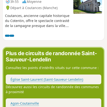
3h 55
Moyenne
Départ à Coutances (Manche)
Coutances, ancienne capitale historique
du Cotentin, offre le spectacle contrasté
de la campagne presque dans la ville.
Cette randonnée permet de parcourir
les proches abords de la ville en
cheminant par les 3 vallées qui
l'entourent avec chacune sa rivière un
peu paresseuse. À moitié sur terre et à
Plus de circuits de randonnée Saint-
moitié sur route ou ruelles, les passages
Sauveur-Lendelin
urbains permettent de découvrir une
petite partie du patrimoine Coutançais
Consultez les points d'intérêts situés sur cette commune :
malgré la zone artisanale qui gâche un
peu le plaisir, mais on l'oublie vite.
Église Saint-Laurent (Saint-Sauveur-Lendelin)
Découvrez aussi les circuits de randonnée des communes
à proximité
Agon-Coutainville