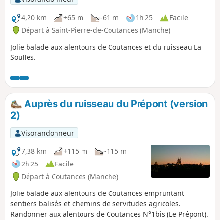
4,20 km
+65 m
-61 m
1h 25
Facile
Départ à Saint-Pierre-de-Coutances (Manche)
Jolie balade aux alentours de Coutances et du ruisseau La
Soulles.
Auprès du ruisseau du Prépont (version
2)
Visorandonneur
7,38 km
+115 m
-115 m
2h 25
Facile
Départ à Coutances (Manche)
Jolie balade aux alentours de Coutances empruntant
sentiers balisés et chemins de servitudes agricoles.
Randonner aux alentours de Coutances N°1bis (Le Prépont).