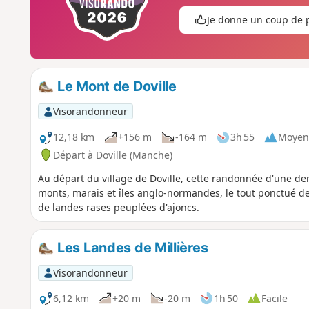
Je donne un coup de 
Le Mont de Doville
Visorandonneur
12,18 km
+156 m
-164 m
3h 55
Moyen
Départ à Doville (Manche)
Au départ du village de Doville, cette randonnée d'une d
monts, marais et îles anglo-normandes, le tout ponctué d
de landes rases peuplées d'ajoncs.
Les Landes de Millières
Visorandonneur
6,12 km
+20 m
-20 m
1h 50
Facile