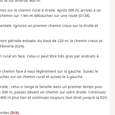
ez-la sur environ 400 m.
nez sur le chemin rural à droite. Après 300 m, arrivez à un
e chemin sur 1 km et débouchez sur une route (D138).
entale. Ignorez un premier chemin creux sur la droite et
 hors période estivale. Au bout de 220 m, le chemin creux se
èvrerie (D24).
rural en face. Celui-ci peut être très gras par endroits à
e chemin face à vous légèrement sur la gauche. Suivez le
uchez sur un chemin rural et suivez-le à gauche.
roite ; celui-ci longe la Senelle dans un premier temps puis
s 500 m, passez devant un chemin sur votre droite. Continuez
400 m plus loin et continuez toujours tout droit jusqu'à la D24
endez (
D/A
).