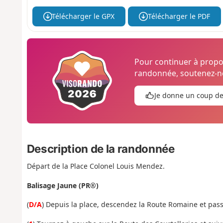
Télécharger le GPX
Télécharger le PDF
Pour continuer à prop
randonnée, soutenez-no
Je donne un coup d
Description de la randonnée
Départ de la Place Colonel Louis Mendez.
Balisage
Jaune (PR®)
(
D/A
) Depuis la place, descendez la Route Romaine et pass