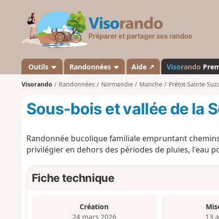
V
i
s
o
r
a
Outils
Randonnées
Aide ↗
Viso
rando
Pre
n
Visorando
Randonnées
Normandie
Manche
Prétot-Sainte-Su
d
o
Sous-bois et vallée de la 
Randonnée bucolique familiale empruntant chemins r
privilégier en dehors des périodes de pluies, l'eau 
Fiche technique
Création
Mis
24 mars 2026
13 a