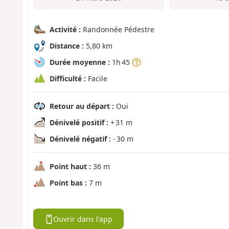
Activité :
Randonnée Pédestre
Distance :
5,80 km
Durée moyenne :
1h 45
Difficulté :
Facile
Retour au départ :
Oui
Dénivelé positif :
+ 31 m
Dénivelé négatif :
- 30 m
Point haut :
36 m
Point bas :
7 m
Ouvrir dans l'app