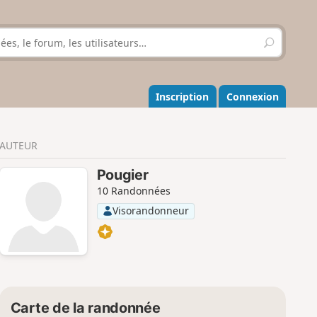
R
e
c
h
e
Inscription
Connexion
r
c
h
AUTEUR
e
r
Pougier
10 Randonnées
Visorandonneur
Carte de la randonnée