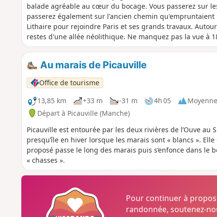
balade agréable au cœur du bocage. Vous passerez sur les 
passerez également sur l'ancien chemin qu'empruntaient l
Lithaire pour rejoindre Paris et ses grands travaux. Autour d
restes d'une allée néolithique. Ne manquez pas la vue à 18
Au marais de Picauville
Office de tourisme
13,85 km
+33 m
-31 m
4h 05
Moyenn
Départ à Picauville (Manche)
Picauville est entourée par les deux rivières de l’Ouve au 
presqu’île en hiver lorsque les marais sont « blancs ». Elle 
proposé passe le long des marais puis s‘enfonce dans le 
« chasses ».
Pour continuer à propo
randonnée, soutenez-nou