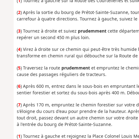
(
1
) Tournez à gauche sur la Route des Courtelleries et suiv
(
2
) Après la sortie du bourg de Prétot-Sainte-Suzanne, tour
carrefour à quatre directions. Tournez à gauche, suivez l
(
3
) Tournez à droite et suivez
prudemment
cette départem
repérer un second 450 m plus loin.
(
4
) Virez à droite sur ce chemin qui peut-être très humide
transforme en chemin rural qui débouche sur la Route de F
(
5
) Traversez la route
prudemment
et empruntez le chemin 
cause des passages réguliers de tracteurs.
(
6
) Après 600 m, entrez dans le sous-bois en empruntant l
sentier forestier et sortez du sous-bois après 400 m. Débo
(
7
) Après 170 m, empruntez le chemin forestier sur votre d
s'éloigne du cours d'eau pour prendre de la hauteur. Aprè
tout droit, passez devant un autre chemin sur votre droite 
à l'entrée du bourg de Prétot-Sainte-Suzanne.
(
1
) Tournez à gauche et rejoignez la Place Colonel Louis M