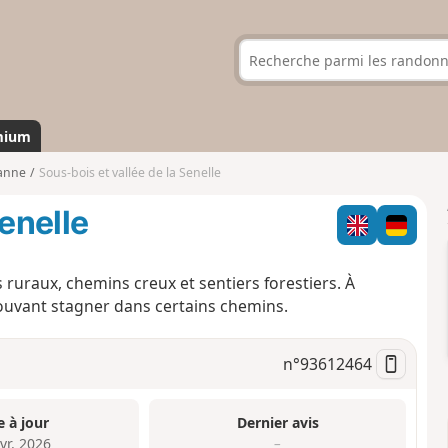
mium
zanne
Sous-bois et vallée de la Senelle
Senelle
uraux, chemins creux et sentiers forestiers. À
pouvant stagner dans certains chemins.
n°
93612464
e à jour
Dernier avis
vr. 2026
–