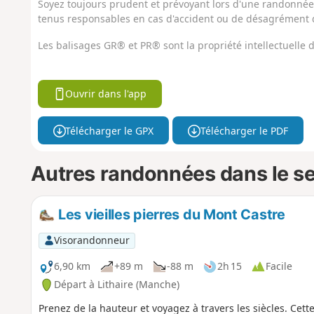
Soyez toujours prudent et prévoyant lors d'une randonnée. 
tenus responsables en cas d'accident ou de désagrément q
Les balisages GR® et PR® sont la propriété intellectuelle
Ouvrir dans l'app
Télécharger le GPX
Télécharger le PDF
Autres randonnées dans le s
Les vieilles pierres du Mont Castre
Visorandonneur
6,90 km
+89 m
-88 m
2h 15
Facile
Départ à Lithaire (Manche)
Prenez de la hauteur et voyagez à travers les siècles. Cet