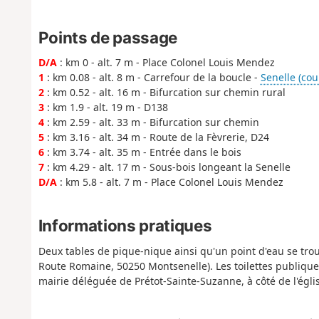
Points de passage
D/A
: km 0 - alt. 7 m - Place Colonel Louis Mendez
1
: km 0.08 - alt. 8 m - Carrefour de la boucle -
Senelle (cou
2
: km 0.52 - alt. 16 m - Bifurcation sur chemin rural
3
: km 1.9 - alt. 19 m - D138
4
: km 2.59 - alt. 33 m - Bifurcation sur chemin
5
: km 3.16 - alt. 34 m - Route de la Fèvrerie, D24
6
: km 3.74 - alt. 35 m - Entrée dans le bois
7
: km 4.29 - alt. 17 m - Sous-bois longeant la Senelle
D/A
: km 5.8 - alt. 7 m - Place Colonel Louis Mendez
Informations pratiques
Deux tables de pique-nique ainsi qu'un point d'eau se tr
Route Romaine, 50250 Montsenelle). Les toilettes publiques
mairie déléguée de Prétot-Sainte-Suzanne, à côté de l'égli