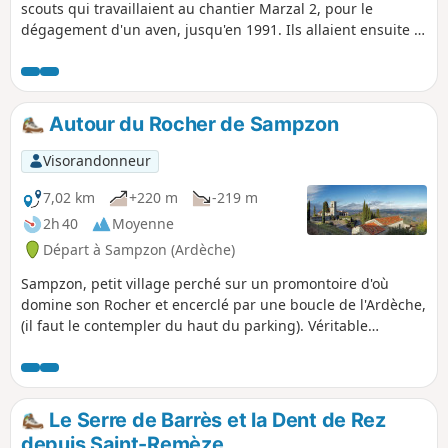
scouts qui travaillaient au chantier Marzal 2, pour le
dégagement d'un aven, jusqu'en 1991. Ils allaient ensuite à
pied se rafraîchir dans les eaux de l'Ardèche. Aucune
difficulté sur cette randonnée, les chemins sont larges, bien
tracés, presque carrossables. Peu de relief, sauf sur la fin
lors de la descente vers l'Ardèche. Attention au soleil : peu
Autour du Rocher de Sampzon
d'ombre.
Visorandonneur
7,02 km
+220 m
-219 m
2h 40
Moyenne
Départ à Sampzon (Ardèche)
Sampzon, petit village perché sur un promontoire d'où
domine son Rocher et encerclé par une boucle de l'Ardèche,
(il faut le contempler du haut du parking). Véritable
belvédère naturel, il offre un panorama unique sur les
méandres de l'Ardèche. Le vieux village à conservé ses
maisons traditionnelles. Itinéraire très bien balisé avec des
poteaux directionnels.
Le Serre de Barrès et la Dent de Rez
depuis Saint-Remèze