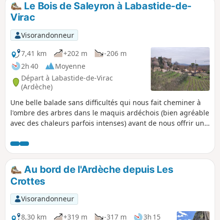
Le Bois de Saleyron à Labastide-de-
p
Virac
Visorandonneur
7,41 km
+202 m
-206 m
2h 40
Moyenne
Départ à Labastide-de-Virac
(Ardèche)
Une belle balade sans difficultés qui nous fait cheminer à
l'ombre des arbres dans le maquis ardéchois (bien agréable
avec des chaleurs parfois intenses) avant de nous offrir une
belle vue sur l'Ardèche et le Pont d'Arc.
Au bord de l'Ardèche depuis Les
Crottes
Visorandonneur
8,30 km
+319 m
-317 m
3h 15