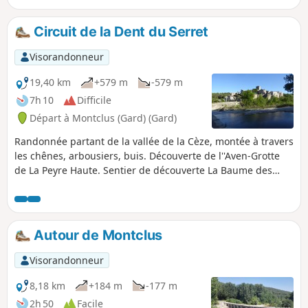
Circuit de la Dent du Serret
Visorandonneur
19,40 km
+579 m
-579 m
7h 10
Difficile
Départ à Montclus (Gard) (Gard)
Randonnée partant de la vallée de la Cèze, montée à travers
les chênes, arbousiers, buis. Découverte de l''Aven-Grotte
de La Peyre Haute. Sentier de découverte La Baume des
Fades (ou Grotte des Fées), ne pas rater les dolmens ainsi
que le belvédère. Vue sur le Rocher de l'Aigle. Superbe
panorama du haut de la Dent du Serret. En fonction de
l'horaire, possibilité de manger au bord de la Cèze.
Autour de Montclus
Visorandonneur
8,18 km
+184 m
-177 m
2h 50
Facile