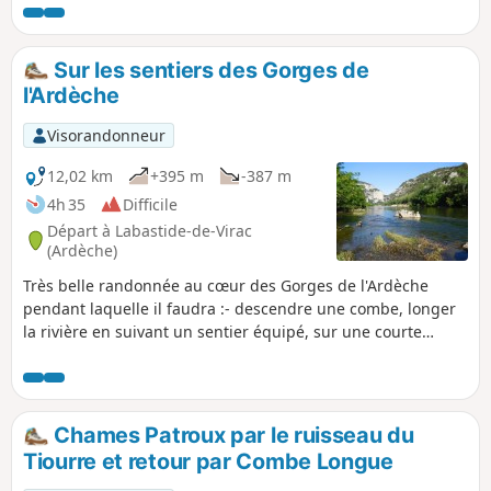
l'accès est à nouveau possible.
Sur les sentiers des Gorges de
l'Ardèche
Visorandonneur
12,02 km
+395 m
-387 m
4h 35
Difficile
Départ à Labastide-de-Virac
(Ardèche)
Très belle randonnée au cœur des Gorges de l'Ardèche
pendant laquelle il faudra :- descendre une combe, longer
la rivière en suivant un sentier équipé, sur une courte
portion, de câbles et d'échelles. Cirques, falaises, petites
grottes, rochers, aiguilles, rapides, plages sablonneuses ou
de galets se succèdent. De nombreux oiseaux occupent les
falaises.- remonter par une autre belle combe, offrant
Chames Patroux par le ruisseau du
quelques très beaux points de vue sur les gorges et leurs
Tiourre et retour par Combe Longue
méandres pour atteindre le plateau.