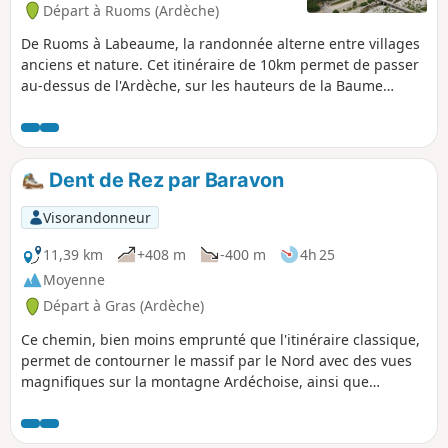
Départ à Ruoms (Ardèche)
De Ruoms à Labeaume, la randonnée alterne entre villages
anciens et nature. Cet itinéraire de 10km permet de passer
au-dessus de l'Ardèche, sur les hauteurs de la Baume
(rivière), dans le très joli village de Labeaume et dans la
vieille ville de Ruoms. Alternance entre passages ombragés
et au soleil. Plusieurs points de baignade le long du
parcours.
Dent de Rez par Baravon
Visorandonneur
11,39 km
+408 m
-400 m
4h 25
Moyenne
Départ à Gras (Ardèche)
Ce chemin, bien moins emprunté que l'itinéraire classique,
permet de contourner le massif par le Nord avec des vues
magnifiques sur la montagne Ardéchoise, ainsi que
l'immense forêt de bois sauvage, qui porte bien son nom
car très, très sauvage.... C'est également le chemin d'accès
le plus carrossable pour monter au sommet, mais interdit