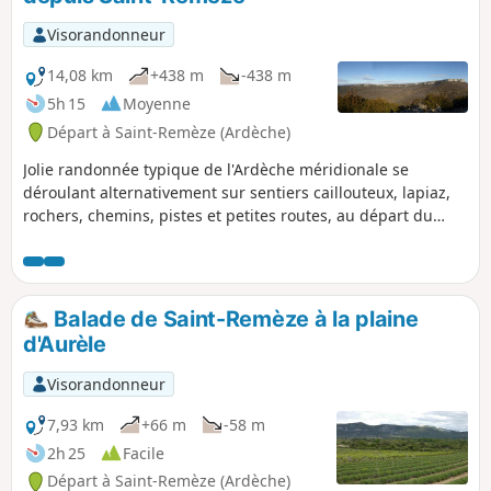
Visorandonneur
14,08 km
+438 m
-438 m
5h 15
Moyenne
Départ à Saint-Remèze (Ardèche)
Jolie randonnée typique de l'Ardèche méridionale se
déroulant alternativement sur sentiers caillouteux, lapiaz,
rochers, chemins, pistes et petites routes, au départ du
charmant petit village de Saint-Remèze autrefois fortifié. Le
« château », l’église romane, quelques fontaines, un lavoir
jalonnent sa visite. Beaux points de vue sur le Rocher de
Sampzon, le Mont Lozère, les Baronnies, le Ventoux et le
Balade de Saint-Remèze à la plaine
Vercors.
d'Aurèle
Visorandonneur
7,93 km
+66 m
-58 m
2h 25
Facile
Départ à Saint-Remèze (Ardèche)