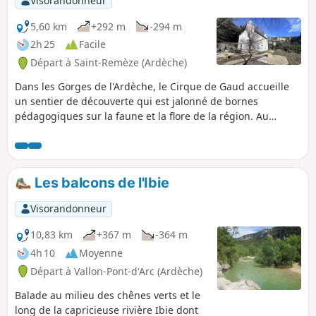
Visorandonneur
5,60 km
+292 m
-294 m
2h 25
Facile
Départ à Saint-Remèze (Ardèche)
Dans les Gorges de l'Ardèche, le Cirque de Gaud accueille
un sentier de découverte qui est jalonné de bornes
pédagogiques sur la faune et la flore de la région. Au
niveau du bivouac de Gaud, vous y trouverez le Château de
Gaud ainsi que l'Ardèche.
Les balcons de l'Ibie
Visorandonneur
10,83 km
+367 m
-364 m
4h 10
Moyenne
Départ à Vallon-Pont-d'Arc (Ardèche)
Balade au milieu des chênes verts et le
long de la capricieuse rivière Ibie dont