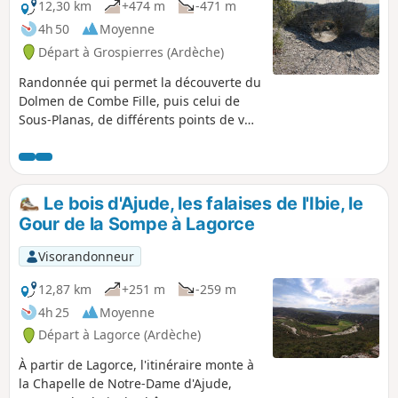
12,30 km
+474 m
-471 m
4h 50
Moyenne
Départ à Grospierres (Ardèche)
Randonnée qui permet la découverte du
Dolmen de Combe Fille, puis celui de
Sous-Planas, de différents points de vue
des contreforts ardéchois jusqu'aux
Monts de Lozère, d'une petite borie
dans un magnifique sous-bois de
chênes verts, de la Chapelle de Notre-
Le bois d'Ajude, les falaises de l'Ibie, le
Dame des Songes, des ruines du
Gour de la Sompe à Lagorce
"Chastelas" et enfin de la Résurgence
de Font Vive.
Visorandonneur
12,87 km
+251 m
-259 m
4h 25
Moyenne
Départ à Lagorce (Ardèche)
À partir de Lagorce, l'itinéraire monte à
la Chapelle de Notre-Dame d'Ajude,