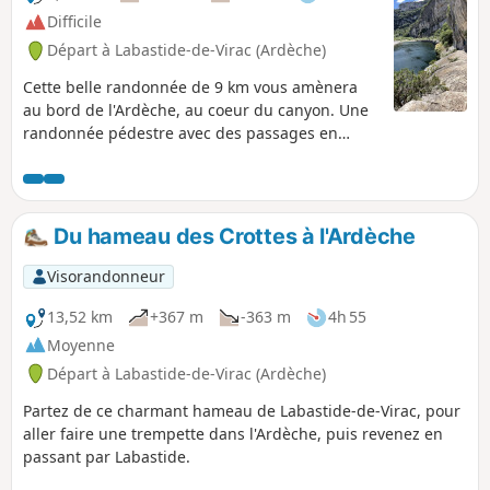
Difficile
Départ à Labastide-de-Virac (Ardèche)
Cette belle randonnée de 9 km vous amènera
au bord de l'Ardèche, au coeur du canyon. Une
randonnée pédestre avec des passages en
mains courantes et montée d'échelle obligatoire
le long du parcours. La baignade est autorisée
et irrésistible. La descente par la Combe des
champs sera longue mais vous serez émerveillé
Du hameau des Crottes à l'Ardèche
par l'arrivée dans le canyon. Un dénivelé
important -500 / + 500 rendra cette randonnée
Visorandonneur
difficile mais les sentiers sont bien balisés et
protégés. Attention ! Cette randonnée est pour
13,52 km
+367 m
-363 m
4h 55
l'instant impraticable suite à un gros
Moyenne
éboulement de la falaise en bord d'Ardèche, qui
Départ à Labastide-de-Virac (Ardèche)
a eu lieu le 14/06/2024 ! Veuillez vous
renseigner auprès de l'Office du Tourisme de
Partez de ce charmant hameau de Labastide-de-Virac, pour
Vallon-Pont-d'Arc 04 75 54 54 20 ou du Syndicat
aller faire une trempette dans l'Ardèche, puis revenez en
de Gestion des Gorges de l'Ardèche qui gère les
passant par Labastide.
sentiers dans la réserve naturelle pour savoir si