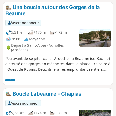
aux véhicules bien sûr, réservé au personnel de gestion du
Une boucle autour des Gorges de la
site ; des barrières en interdisent d'ailleurs le
Beaume
franchissement en véhicule.
Visorandonneur
5,31 km
+170 m
-172 m
2h 00
Moyenne
Départ à Saint-Alban-Auriolles
(Ardèche)
Peu avant de se jeter dans l'Ardèche, la Beaume (ou Baume)
a creusé des gorges en méandres dans le plateau calcaire à
l'Ouest de Ruoms. Deux itinéraires empruntant sentiers,
calades, chemins, mais aussi goudron, longent la rivière sur
une rive puis l'autre entre Labeaume et Ruoms. On y
retrouve les paysages et la végétation habituels des zones
karstiques, entre abandon des zones agricoles et mitage
Boucle Labeaume - Chapias
par de nouvelles constructions, et le charme intact du vieux
village de Labeaume.
Visorandonneur
9,38 km
+174 m
-172 m