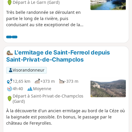
Départ à Le Garn (Gard)
du Serre de la Desferre. Dépaysement
garanti! Recommandation : dans le
Très belle randonnée se déroulant en
vallon du Tiourre, les sentiers sont
partie le long de la rivière, puis
nombreux, non balisés et les
conduisant au site exceptionnel de la
connexions aux réseaux de
Maladrerie situé face au Cirque de la
communication sont aléatoires. Penser à
Madeleine. Vestiges d'un ancien
télécharger la fiche technique ou le
monastère datant probablement du XIIe
fichier gpx avant de partir.
siècle, aux origines improbables. Réalité
L'ermitage de Saint-Ferreol depuis
ou mythe des Templiers ? Bien suivre le
Saint-Privat-de-Champclos
balisage Jaune marqué au sol entre le
(6) et le (7), éviter en période de forte
Visorandonneur
crue de l'Ardèche. Le lit de la rivière
étant changeant, il est possible que
12,65 km
+373 m
-373 m
certaines parties du parcours soient
4h 40
Moyenne
d'un accès difficile (eau, branchages,
Départ à Saint-Privat-de-Champclos
boue, etc...).Pour connaître la hauteur et
(Gard)
le débit de l'eau :
À la découverte d'un ancien ermitage au bord de la Céze où
https://www.rdbrmc.com/hydroreel2/sta
la baignade est possible. En bonus, le passage par le
tio...
château de Fereyrolles.