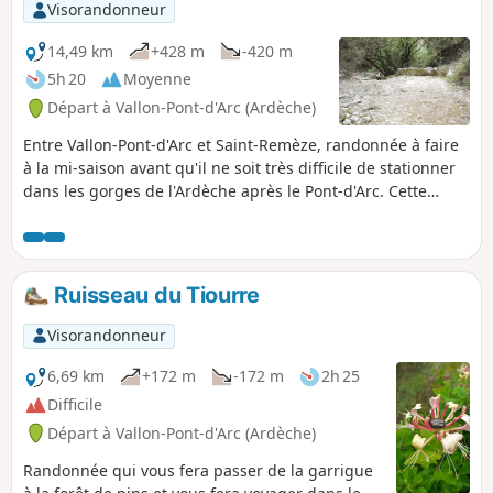
Visorandonneur
14,49 km
+428 m
-420 m
5h 20
Moyenne
Départ à Vallon-Pont-d'Arc (Ardèche)
Entre Vallon-Pont-d'Arc et Saint-Remèze, randonnée à faire
à la mi-saison avant qu'il ne soit très difficile de stationner
dans les gorges de l'Ardèche après le Pont-d'Arc. Cette
balade offre de très beaux points de vue sur les vallées de
l'Ardèche, du Tiourre, le plateau de Saint-Remèze puis le
Pont-d'Arc au retour.
Ruisseau du Tiourre
Visorandonneur
6,69 km
+172 m
-172 m
2h 25
Difficile
Départ à Vallon-Pont-d'Arc (Ardèche)
Randonnée qui vous fera passer de la garrigue