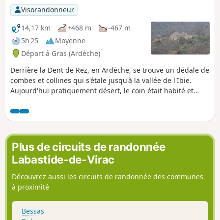
et mas pour revenir au point de départ.
Visorandonneur
Cette boucle n'a rien d'exceptionnel mais
permet de découvrir la garrigue et la plaine
14,17 km
+468 m
-467 m
avec son activité agricole. Son intérêt, c'est
5h 25
Moyenne
d'allier une randonnée sportive tout en
Départ à Gras (Ardèche)
ayant un balisage très présent et facile à
suivre, hormis les courts passages signalés
Derrière la Dent de Rez, en Ardèche, se trouve un dédale de
dans le descriptif où l'on passe d'un balisage
combes et collines qui s'étale jusqu'à la vallée de l'Ibie.
à un autre.
Aujourd'hui pratiquement désert, le coin était habité et
cultivé jusqu'au début du XXe siècle. Je vous invite donc à
découvrir les fermes en ruines du Chambonnet, le hameau
en ruine de Pallières et sa source et surtout les centaines
de terrasses construites à flanc de colline pour rendre
l'espace cultivable.
Plus de circuits de randonnée
Labastide-de-Virac
Découvrez aussi les circuits de randonnée des communes
à proximité
Bessas