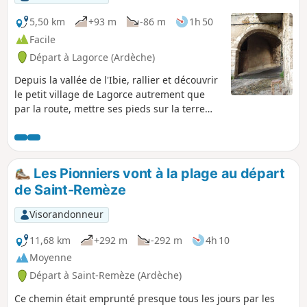
5,50 km
+93 m
-86 m
1h 50
Facile
Départ à Lagorce (Ardèche)
Depuis la vallée de l'Ibie, rallier et découvrir
le petit village de Lagorce autrement que
par la route, mettre ses pieds sur la terre
qui nourrit les vignes et, plus loin, les
champs et les prés. En fin de journée ou tôt
le matin, déranger un sanglier qui fouine
dans un champ et aborder ce village tout en
Les Pionniers vont à la plage au départ
douceur, approcher son église par le bas et
de Saint-Remèze
remonter les étroites ruelles pavées pour
revenir par un vieux chemin entre les
Visorandonneur
maisons.
11,68 km
+292 m
-292 m
4h 10
Moyenne
Départ à Saint-Remèze (Ardèche)
Ce chemin était emprunté presque tous les jours par les