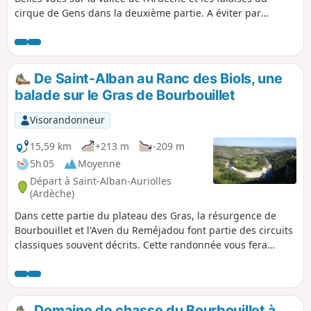
cirque de Gens dans la deuxième partie. A éviter par
grande chaleur, ombre rare et pas d'eau.
De Saint-Alban au Ranc des Biols, une
balade sur le Gras de Bourbouillet
Visorandonneur
15,59 km
+213 m
-209 m
5h 05
Moyenne
Départ à Saint-Alban-Auriolles
(Ardèche)
Dans cette partie du plateau des Gras, la résurgence de
Bourbouillet et l'Aven du Reméjadou font partie des circuits
classiques souvent décrits. Cette randonnée vous fera
découvrir aux alentours quelques sentiers moins connus et
donc moins fréquentés. Un conseil cependant, oubliez la
carte IGN, très incomplète dans cette zone. Utilisez plutôt le
fond de carte OpenStreetMap randonnée avec l'appli
Domaine de chasse du Bourbouillet à