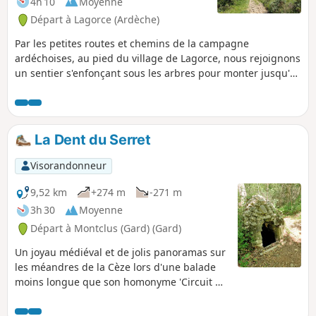
4h 10
Moyenne
Départ à Lagorce (Ardèche)
Par les petites routes et chemins de la campagne
ardéchoises, au pied du village de Lagorce, nous rejoignons
un sentier s'enfonçant sous les arbres pour monter jusqu'au
sommet de Sigaud. Ensuite, nous poursuivons en reliant les
différents sommets du Ranc, tantôt sur des sentiers, tantôt
sur un chemin forestier. La vue se dégage régulièrement
d'un côté ou de l'autre sur cette superbe région de
La Dent du Serret
l'Ardèche. Après une forte descente caillouteuse sur environ
200 m, nous retrouvons petites routes et chemins de
Visorandonneur
campagne. Le tout, au printemps, amplement garni d'une
multitude de fleurs variées.
9,52 km
+274 m
-271 m
3h 30
Moyenne
Départ à Montclus (Gard) (Gard)
Un joyau médiéval et de jolis panoramas sur
les méandres de la Cèze lors d'une balade
moins longue que son homonyme 'Circuit de
la Dent du Serret'.