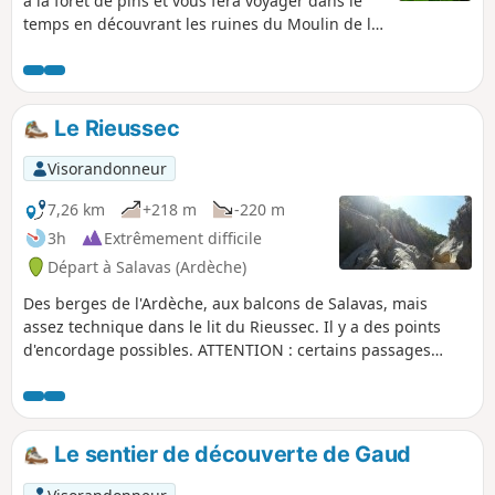
à la forêt de pins et vous fera voyager dans le
temps en découvrant les ruines du Moulin de la
Tiourre.
Le Rieussec
Visorandonneur
7,26 km
+218 m
-220 m
3h
Extrêmement difficile
Départ à Salavas (Ardèche)
Des berges de l'Ardèche, aux balcons de Salavas, mais
assez technique dans le lit du Rieussec. Il y a des points
d'encordage possibles. ATTENTION : certains passages
peuvent vite devenir très dangereux pour certaines
personnes insuffisamment équipées ou entrainées à ce
genre de randonnée dite technique. Soyez donc très
prudents.
Le sentier de découverte de Gaud