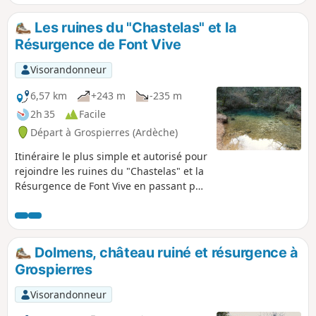
Les ruines du "Chastelas" et la
Résurgence de Font Vive
Visorandonneur
6,57 km
+243 m
-235 m
2h 35
Facile
Départ à Grospierres (Ardèche)
Itinéraire le plus simple et autorisé pour
rejoindre les ruines du "Chastelas" et la
Résurgence de Font Vive en passant par
une superbe ligne de crête en contre-
haut du village.
Dolmens, château ruiné et résurgence à
Grospierres
Visorandonneur