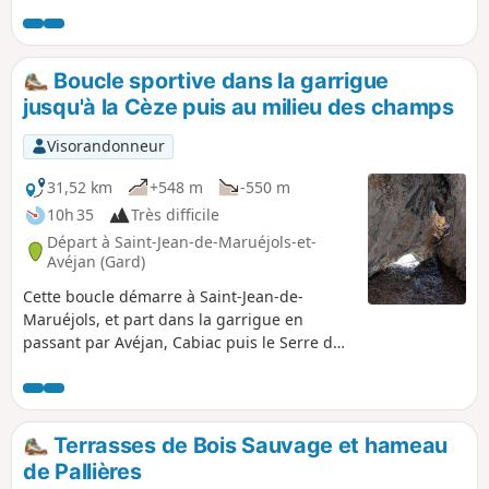
traverser les villages de caractère de Labeaume, du Vieil-
Audon et de Balazuc, ainsi que les bourgades de Ruoms,
Pradons et Chauzon.
Boucle sportive dans la garrigue
jusqu'à la Cèze puis au milieu des champs
Visorandonneur
31,52 km
+548 m
-550 m
10h 35
Très difficile
Départ à Saint-Jean-de-Maruéjols-et-
Avéjan (Gard)
Cette boucle démarre à Saint-Jean-de-
Maruéjols, et part dans la garrigue en
passant par Avéjan, Cabiac puis le Serre du
Barri, l'Ermitage Saint- Ferréol au bord de la
Cèze. Ensuite, on remonte vers Barjac en
passant par plusieurs hameaux charmants.
Après Barjac, on évolue à travers champs,
Terrasses de Bois Sauvage et hameau
dans la plaine, en longeant la frontière de
de Pallières
l'Ardèche toute proche, au milieux des prés