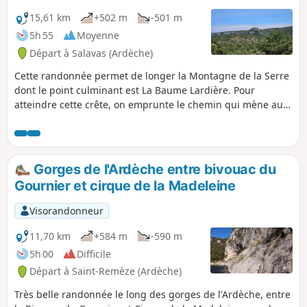
15,61 km
+502 m
-501 m
5h 55
Moyenne
Départ à Salavas (Ardèche)
Cette randonnée permet de longer la Montagne de la Serre
dont le point culminant est La Baume Lardière. Pour
atteindre cette crête, on emprunte le chemin qui mène au
Col de la Cize. Au niveau de la crête, on découvrira de
nombreux points de vue sur les Cévennes mais aussi sur le
massif des Baronnies et le Ventoux. Le retour se fera par le
Ravin de la Fontaine du Merle.
Gorges de l'Ardèche entre bivouac du
Gournier et cirque de la Madeleine
Visorandonneur
11,70 km
+584 m
-590 m
5h 00
Difficile
Départ à Saint-Remèze (Ardèche)
Très belle randonnée le long des gorges de l'Ardèche, entre