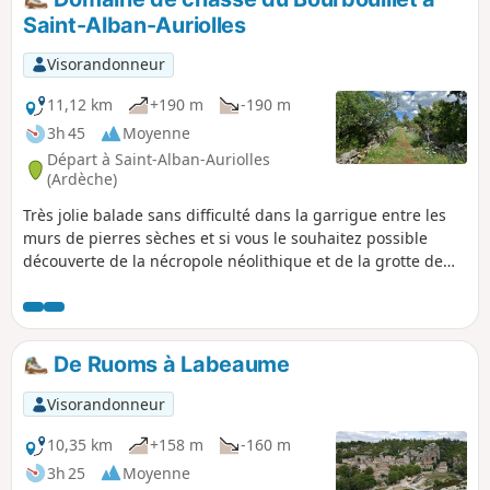
Visorando, le GPS intégré pourra être utile.
Saint-Alban-Auriolles
Visorandonneur
11,12 km
+190 m
-190 m
3h 45
Moyenne
Départ à Saint-Alban-Auriolles
(Ardèche)
Très jolie balade sans difficulté dans la garrigue entre les
murs de pierres sèches et si vous le souhaitez possible
découverte de la nécropole néolithique et de la grotte de
résurgence du Bourbouillet. Magnifique au printemps
quand les achillées blanches envahissent tous les espaces,
ponctués de rose, de jaune ou de bleu par les autres fleurs.
Surprenante, la végétation de milieux humides près du
De Ruoms à Labeaume
l'aven de Reméjadou, mousses, lichens fougères, etc.
15/05/2024 : Parking de départ modifié.
Visorandonneur
10,35 km
+158 m
-160 m
3h 25
Moyenne