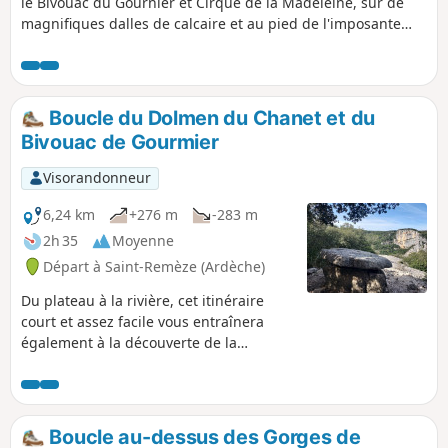
le Bivouac du Gournier et Cirque de la Madeleine, sur de
magnifiques dalles de calcaire et au pied de l'imposante
falaise délimitant les gorges. Durant le parcours, on
découvrira l'immense rocher surnommé Cathédrale de plus
de 100 m de hauteur et dont la forme découpée fait penser
à une cathédrale.
Boucle du Dolmen du Chanet et du
Bivouac de Gourmier
Visorandonneur
6,24 km
+276 m
-283 m
2h 35
Moyenne
Départ à Saint-Remèze (Ardèche)
Du plateau à la rivière, cet itinéraire
court et assez facile vous entraînera
également à la découverte de la
végétation des gorges, notamment le
genévrier de Phénicie. Le dénivelé
positif est en fin de parcours, la piste
bétonnée qui va du bivouac de Gournier
Boucle au-dessus des Gorges de
au point de départ est très raide. Le