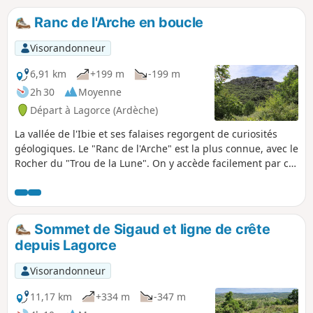
Ranc de l'Arche en boucle
Visorandonneur
6,91 km
+199 m
-199 m
2h 30
Moyenne
Départ à Lagorce (Ardèche)
La vallée de l'Ibie et ses falaises regorgent de curiosités
géologiques. Le "Ranc de l'Arche" est la plus connue, avec le
Rocher du "Trou de la Lune". On y accède facilement par ce
tracé. Une deuxième partie vous fera visiter un tronçon du
sentier botanique, et une troisième le canyon du ruisseau
de Salastre et son fameux gour, où vous serez seuls au
monde. Comptez néanmoins 3 heures à 3h30 pour prendre
Sommet de Sigaud et ligne de crête
le temps d'apprécier.
depuis Lagorce
Visorandonneur
11,17 km
+334 m
-347 m