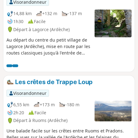
Visorandonneur
au fil de l'eau est à faire hors période de
sècheresse estivale, lorsque les pluies
14,88 km
+132 m
-137 m
alimentent l'Ibie et les ruisseaux de la
1h30
Facile
Sompe et de Salastre.
Départ à Lagorce (Ardèche)
Au départ du centre du petit village de
Lagorce (Ardèche), mise en route par les
routes classiques jusqu'à l'entrée de
Vallon Pont d'Arc. Le retour se fait par
un sympathique trajet, à travers la
nature ardéchoise, par une petite route
sans véhicule (ou presque), par des
Les crêtes de Trappe Loup
chemins agricoles, empierrés ou
quelque peu rocailleux, pour arriver de
Visorandonneur
l'autre côté du village.
6,55 km
+173 m
-180 m
2h 20
Facile
Départ à Ruoms (Ardèche)
Une balade facile sur les crêtes entre Ruoms et Pradons.
Belles vues sur la vallée de l'Ardèche et les falaises du