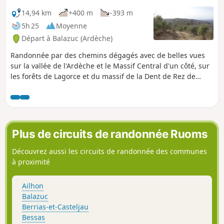
un plateau quasi-désertique mais
parsemé de nombreux murs en pierres
14,94 km
+400 m
-393 m
et tas de dépierrement, témoignages
5h 25
Moyenne
d'une époque où le moindre mètre
Départ à Balazuc (Ardèche)
carré était exploité.
Randonnée par des chemins dégagés avec de belles vues
sur la vallée de l'Ardèche et le Massif Central d'un côté, sur
les forêts de Lagorce et du massif de la Dent de Rez de
l'autre côté.
Plus de circuits de randonnée Ruoms
Découvrez aussi les circuits de randonnée des communes
à proximité
Ailhon
Balazuc
Berrias-et-Casteljau
Bessas