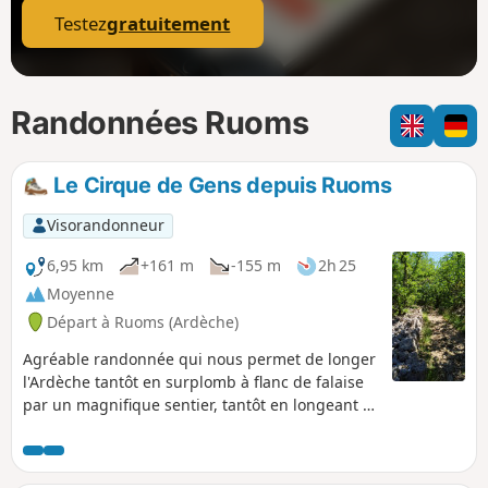
Testez
gratuitement
Randonnées Ruoms
Le Cirque de Gens depuis Ruoms
Visorandonneur
6,95 km
+161 m
-155 m
2h 25
Moyenne
Départ à Ruoms (Ardèche)
Agréable randonnée qui nous permet de longer
l'Ardèche tantôt en surplomb à flanc de falaise
par un magnifique sentier, tantôt en longeant le
lit. On peut également y découvrir une grotte
facile d'accès.