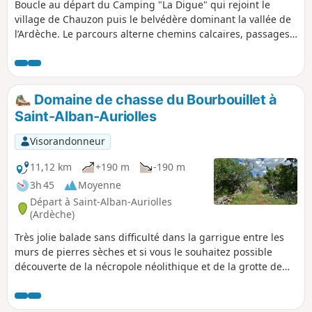
Boucle au départ du Camping "La Digue" qui rejoint le
village de Chauzon puis le belvédère dominant la vallée de
l’Ardèche. Le parcours alterne chemins calcaires, passages
en garrigue et bords de rivière. Le point de vue au-dessus
de Chauzon permet d’observer le cirque de Gens et les
falaises de l’Ardèche dans un cadre très dégagé.
Domaine de chasse du Bourbouillet à
Saint-Alban-Auriolles
Visorandonneur
11,12 km
+190 m
-190 m
3h 45
Moyenne
Départ à Saint-Alban-Auriolles
(Ardèche)
Très jolie balade sans difficulté dans la garrigue entre les
murs de pierres sèches et si vous le souhaitez possible
découverte de la nécropole néolithique et de la grotte de
résurgence du Bourbouillet. Magnifique au printemps
quand les achillées blanches envahissent tous les espaces,
ponctués de rose, de jaune ou de bleu par les autres fleurs.