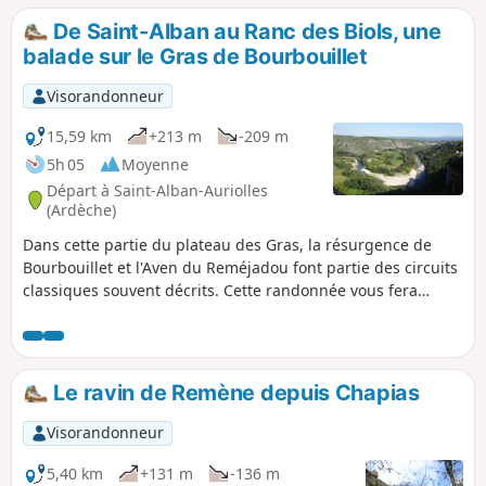
Surprenante, la végétation de milieux humides près du
De Saint-Alban au Ranc des Biols, une
l'aven de Reméjadou, mousses, lichens fougères, etc.
balade sur le Gras de Bourbouillet
15/05/2024 : Parking de départ modifié.
Visorandonneur
15,59 km
+213 m
-209 m
5h 05
Moyenne
Départ à Saint-Alban-Auriolles
(Ardèche)
Dans cette partie du plateau des Gras, la résurgence de
Bourbouillet et l'Aven du Reméjadou font partie des circuits
classiques souvent décrits. Cette randonnée vous fera
découvrir aux alentours quelques sentiers moins connus et
donc moins fréquentés. Un conseil cependant, oubliez la
carte IGN, très incomplète dans cette zone. Utilisez plutôt le
fond de carte OpenStreetMap randonnée avec l'appli
Le ravin de Remène depuis Chapias
Visorando, le GPS intégré pourra être utile.
Visorandonneur
5,40 km
+131 m
-136 m