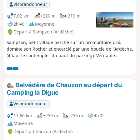
Visorandonneur
7,02 km
+220 m
-219 m
2h 40
Moyenne
Départ à Sampzon (Ardèche)
Sampzon, petit village perché sur un promontoire d'où
domine son Rocher et encerclé par une boucle de l'Ardèche,
(il faut le contempler du haut du parking). Véritable
belvédère naturel, il offre un panorama unique sur les
méandres de l'Ardèche. Le vieux village à conservé ses
maisons traditionnelles. Itinéraire très bien balisé avec des
poteaux directionnels.
Belvédère de Chauzon au départ du
Camping la Digue
Visorandonneur
11,66 km
+259 m
-256 m
4h 05
Moyenne
Départ à Chauzon (Ardèche)