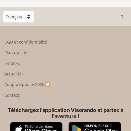
C
R
h
e
o
t
i
o
s
CGU et confidentialité
u
i
r
s
Plan du site
e
s
n
e
Emplois
h
z
Actualités
a
u
u
n
Coup de pouce 2026
t
p
a
Contact
y
s
Téléchargez l'application Visorando et partez à
l'aventure !
A
G
p
o