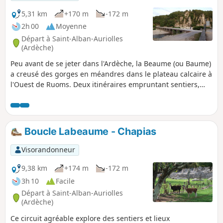
5,31 km
+170 m
-172 m
2h 00
Moyenne
Départ à Saint-Alban-Auriolles
(Ardèche)
Peu avant de se jeter dans l'Ardèche, la Beaume (ou Baume)
a creusé des gorges en méandres dans le plateau calcaire à
l'Ouest de Ruoms. Deux itinéraires empruntant sentiers,
calades, chemins, mais aussi goudron, longent la rivière sur
une rive puis l'autre entre Labeaume et Ruoms. On y
retrouve les paysages et la végétation habituels des zones
karstiques, entre abandon des zones agricoles et mitage
Boucle Labeaume - Chapias
par de nouvelles constructions, et le charme intact du vieux
village de Labeaume.
Visorandonneur
9,38 km
+174 m
-172 m
3h 10
Facile
Départ à Saint-Alban-Auriolles
(Ardèche)
Ce circuit agréable explore des sentiers et lieux