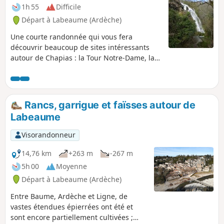
1h 55
Difficile
Départ à Labeaume (Ardèche)
Une courte randonnée qui vous fera
découvrir beaucoup de sites intéressants
autour de Chapias : la Tour Notre-Dame, la
Maison Unal, la cascade de Remène et le site
du Rocher des Curés. Attention à certains
passages délicats, bien lire les informations
pratiques.
Rancs, garrigue et faïsses autour de
Labeaume
Visorandonneur
14,76 km
+263 m
-267 m
5h 00
Moyenne
Départ à Labeaume (Ardèche)
Entre Baume, Ardèche et Ligne, de
vastes étendues épierrées ont été et
sont encore partiellement cultivées ;