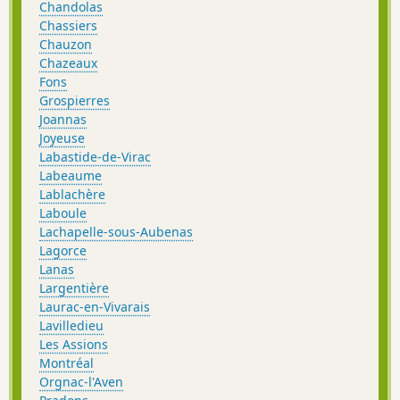
Chandolas
Chassiers
Chauzon
Chazeaux
Fons
Grospierres
Joannas
Joyeuse
Labastide-de-Virac
Labeaume
Lablachère
Laboule
Lachapelle-sous-Aubenas
Lagorce
Lanas
Largentière
Laurac-en-Vivarais
Lavilledieu
Les Assions
Montréal
Orgnac-l'Aven