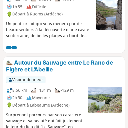
1h 55
Difficile
Départ à Ruoms (Ardèche)
Un petit circuit qui vous mènera par de
beaux sentiers à la découverte d'une cavité
souterraine, de belles plages au bord de
l'Ardèche avec vue imprenable sur le défilé
de Ruoms et le Cirque de Gens.
Autour du Sauvage entre Le Ranc de
Figère et L'Abeille
Visorandonneur
8,66 km
+131 m
-129 m
2h 50
Moyenne
Départ à Labeaume (Ardèche)
Surprenant parcours par son caractère
sauvage et sa beauté qui fait justement
le tour du lieu dit "Le Sauvage", en