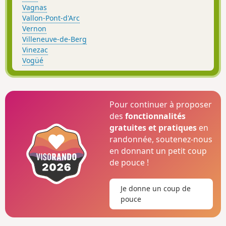
Vagnas
Vallon-Pont-d'Arc
Vernon
Villeneuve-de-Berg
Vinezac
Vogüé
Pour continuer à proposer
des
fonctionnalités
gratuites et pratiques
en
randonnée, soutenez-nous
en donnant un petit coup
de pouce !
Je donne un coup de
pouce