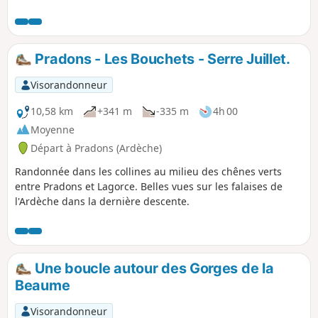
découvrir de beaux points de vue sur ces trois vallées. Ces
belvédères se situent sur des rochers au sommet de
falaises. L'accès n'est pas vertigineux mais attention aux
enfants.
Pradons - Les Bouchets - Serre Juillet.
Visorandonneur
10,58 km
+341 m
-335 m
4h 00
Moyenne
Départ à Pradons (Ardèche)
Randonnée dans les collines au milieu des chênes verts
entre Pradons et Lagorce. Belles vues sur les falaises de
l'Ardèche dans la dernière descente.
Une boucle autour des Gorges de la
Beaume
Visorandonneur