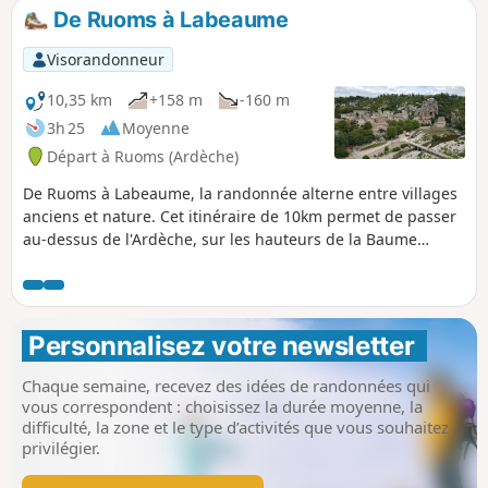
De Ruoms à Labeaume
Visorandonneur
10,35 km
+158 m
-160 m
3h 25
Moyenne
Départ à Ruoms (Ardèche)
De Ruoms à Labeaume, la randonnée alterne entre villages
anciens et nature. Cet itinéraire de 10km permet de passer
au-dessus de l'Ardèche, sur les hauteurs de la Baume
(rivière), dans le très joli village de Labeaume et dans la
vieille ville de Ruoms. Alternance entre passages ombragés
et au soleil. Plusieurs points de baignade le long du
parcours.
Personnalisez votre newsletter 
Chaque semaine, recevez des idées de randonnées qui
vous correspondent : choisissez la durée moyenne, la
difficulté, la zone et le type d’activités que vous souhaitez
privilégier.