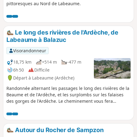
pittoresques au Nord de Labeaume.
Le long des rivières de l'Ardèche, de
Labeaume à Balazuc
Visorandonneur
18,75 km
+514 m
-477 m
6h 50
Difficile
Départ à Labeaume (Ardèche)
Randonnée alternant les passages le long des rivières de la
Beaume et de l'Ardèche, et les surplombs sur les falaises
des gorges de l'Ardèche. Le cheminement vous fera
traverser les villages de caractère de Labeaume, du Vieil-
Audon et de Balazuc, ainsi que les bourgades de Ruoms,
Pradons et Chauzon.
Autour du Rocher de Sampzon