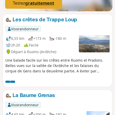
Testez
gratuitement
Les crêtes de Trappe Loup
Visorandonneur
6,55 km
+173 m
-180 m
2h 20
Facile
Départ à Ruoms (Ardèche)
Une balade facile sur les crêtes entre Ruoms et Pradons.
Belles vues sur la vallée de l'Ardèche et les falaises du
cirque de Gens dans la deuxième partie. A éviter par
grande chaleur, ombre rare et pas d'eau.
La Baume Grenas
Visorandonneur
4,65 km
+200 m
-192 m