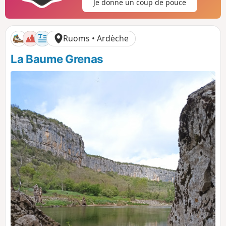
Je donne un coup de pouce
i
i
f
f
Ruoms • Ardèche
La Baume Grenas