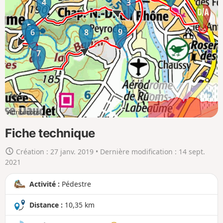
4
3
e
r
5
l
9
6
8
a
7
c
a
r
t
500 m
e
Attributions
e
4km
10km
n
Fiche technique
g
Création :
27 janv. 2019
• Dernière modification :
14 sept.
r
2021
a
n
Activité :
Pédestre
d
Distance :
10,35 km