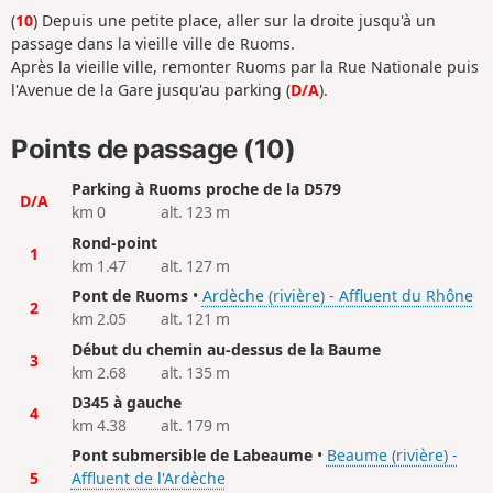
(
10
) Depuis une petite place, aller sur la droite jusqu'à un
passage dans la vieille ville de Ruoms.
Après la vieille ville, remonter Ruoms par la Rue Nationale puis
l'Avenue de la Gare jusqu'au parking (
D/A
).
Points de passage (10)
Parking à Ruoms proche de la D579
D/A
km 0
alt. 123 m
Rond-point
1
km 1.47
alt. 127 m
Pont de Ruoms
•
Ardèche (rivière) - Affluent du Rhône
2
km 2.05
alt. 121 m
Début du chemin au-dessus de la Baume
3
km 2.68
alt. 135 m
D345 à gauche
4
km 4.38
alt. 179 m
Pont submersible de Labeaume
•
Beaume (rivière) -
5
Affluent de l'Ardèche