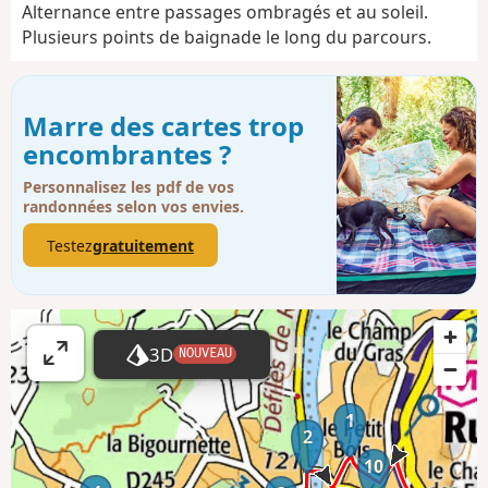
Alternance entre passages ombragés et au soleil.
Plusieurs points de baignade le long du parcours.
Marre des cartes trop
encombrantes ?
Personnalisez les pdf de vos
randonnées selon vos envies.
Testez
gratuitement
3D
NOUVEAU
A
ff
i
1
2
c
10
h