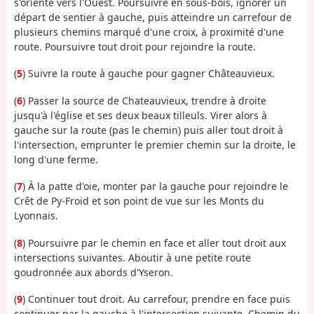
s'oriente vers l'Ouest. Poursuivre en sous-bois, ignorer un
départ de sentier à gauche, puis atteindre un carrefour de
plusieurs chemins marqué d'une croix, à proximité d'une
route. Poursuivre tout droit pour rejoindre la route.
(
5
) Suivre la route à gauche pour gagner Châteauvieux.
(
6
) Passer la source de Chateauvieux, trendre à droite
jusqu'à l'église et ses deux beaux tilleuls. Virer alors à
gauche sur la route (pas le chemin) puis aller tout droit à
l'intersection, emprunter le premier chemin sur la droite, le
long d'une ferme.
(
7
) À la patte d'oie, monter par la gauche pour rejoindre le
Crêt de Py-Froid et son point de vue sur les Monts du
Lyonnais.
(
8
) Poursuivre par le chemin en face et aller tout droit aux
intersections suivantes. Aboutir à une petite route
goudronnée aux abords d'Yseron.
(
9
) Continuer tout droit. Au carrefour, prendre en face puis
continuer par la gauche à l'intersection suivante, Chemin du