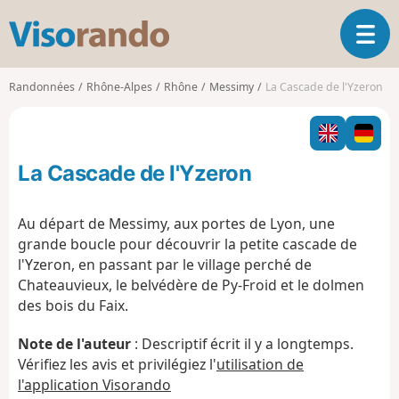
V
O
i
u
s
v
o
Randonnées
Rhône-Alpes
Rhône
Messimy
La Cascade de l'Yzeron
r
r
i
a
r
n
l
d
La Cascade de l'Yzeron
a
o
n
a
Au départ de Messimy, aux portes de Lyon, une
v
grande boucle pour découvrir la petite cascade de
i
l'Yzeron, en passant par le village perché de
g
Chateauvieux, le belvédère de Py-Froid et le dolmen
a
t
des bois du Faix.
i
o
Note de l'auteur
: Descriptif écrit il y a longtemps.
n
Vérifiez les avis et privilégiez l'
utilisation de
l'application Visorando