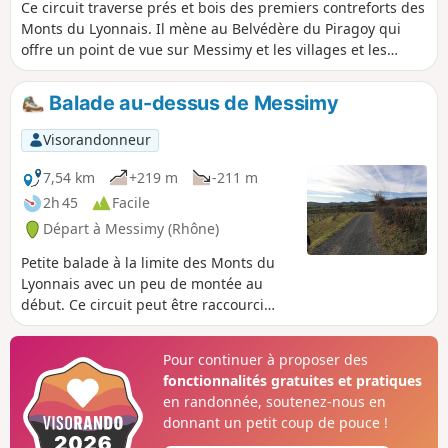
Ce circuit traverse prés et bois des premiers contreforts des
Monts du Lyonnais. Il mène au Belvédère du Piragoy qui
offre un point de vue sur Messimy et les villages et les
cultures du Piémont des Monts du Lyonnais, et par temps
clair un beau panorama sur la Chaîne des Alpes et le Massif
Balade au-dessus de Messimy
du Pilat.
Visorandonneur
7,54 km
+219 m
-211 m
2h 45
Facile
Départ à Messimy (Rhône)
Petite balade à la limite des Monts du
Lyonnais avec un peu de montée au
début. Ce circuit peut être raccourci
d'un bon tiers (et ainsi éviter un aller-
retour sur le même chemin) en se
Pour continuer à proposer des
garant au Hameau de la Basse Bruyère
fonctionnalités gratuites et pratiques
((1))
en randonnée, soutenez-nous en
donnant un petit coup de pouce !