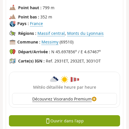
Point haut :
799 m
Point bas :
352 m
Pays :
France
Régions :
Massif central
,
Monts du Lyonnais
Commune :
Messimy
(69510)
Départ/Arrivée :
N 45.697856° / E 4.67467°
Carte(s) IGN :
Ref. 2931ET, 2932ET, 3031OT
Météo détaillée heure par heure
Découvrez Visorando Premium
Ouvrir dans l'app