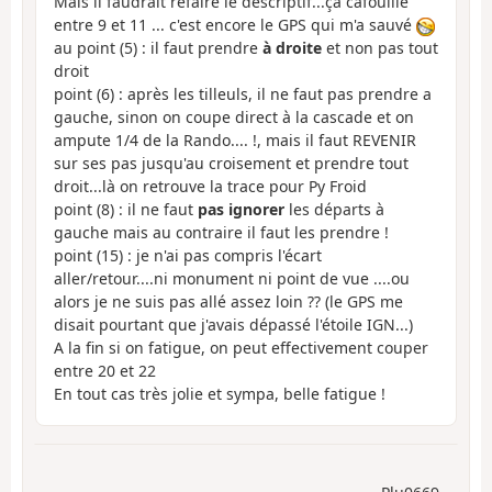
Mais il faudrait refaire le descriptif...ça cafouille
entre 9 et 11 ... c'est encore le GPS qui m'a sauvé
au point (5) : il faut prendre
à droite
et non pas tout
droit
point (6) : après les tilleuls, il ne faut pas prendre a
gauche, sinon on coupe direct à la cascade et on
ampute 1/4 de la Rando.... !, mais il faut REVENIR
sur ses pas jusqu'au croisement et prendre tout
droit...là on retrouve la trace pour Py Froid
point (8) : il ne faut
pas ignorer
les départs à
gauche mais au contraire il faut les prendre !
point (15) : je n'ai pas compris l'écart
aller/retour....ni monument ni point de vue ....ou
alors je ne suis pas allé assez loin ?? (le GPS me
disait pourtant que j'avais dépassé l'étoile IGN...)
A la fin si on fatigue, on peut effectivement couper
entre 20 et 22
En tout cas très jolie et sympa, belle fatigue !