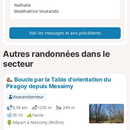
Nathalie
Modératrice Visorando
Voir les messages et avis précédents
Autres randonnées dans le
secteur
Boucle par la Table d'orientation du
Piragoy depuis Messimy
Visorandonneur
8,58 km
+250 m
-249 m
3h 10
Facile
Départ à Messimy (Rhône)