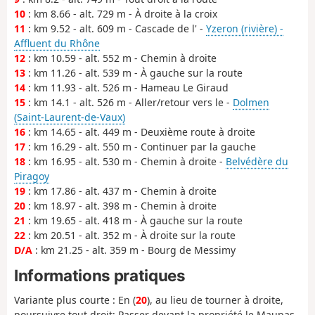
10
: km 8.66 - alt. 729 m - À droite à la croix
11
: km 9.52 - alt. 609 m - Cascade de l' -
Yzeron (rivière) -
Affluent du Rhône
12
: km 10.59 - alt. 552 m - Chemin à droite
13
: km 11.26 - alt. 539 m - À gauche sur la route
14
: km 11.93 - alt. 526 m - Hameau Le Giraud
15
: km 14.1 - alt. 526 m - Aller/retour vers le -
Dolmen
(Saint-Laurent-de-Vaux)
16
: km 14.65 - alt. 449 m - Deuxième route à droite
17
: km 16.29 - alt. 550 m - Continuer par la gauche
18
: km 16.95 - alt. 530 m - Chemin à droite -
Belvédère du
Piragoy
19
: km 17.86 - alt. 437 m - Chemin à droite
20
: km 18.97 - alt. 398 m - Chemin à droite
21
: km 19.65 - alt. 418 m - À gauche sur la route
22
: km 20.51 - alt. 352 m - À droite sur la route
D/A
: km 21.25 - alt. 359 m - Bourg de Messimy
Informations pratiques
Variante plus courte : En (
20
), au lieu de tourner à droite,
poursuivre tout droit; Passer devant la propriété le Maupas