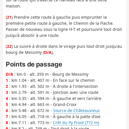
maison.
(
21
) Prendre cette route à gauche puis emprunter la
première petite route à gauche, le Chemin de la Flache.
Passer de nouveau sous la ligne H-T et poursuivre tout droit
jusqu'à aboutir à une route.
(
22
) La suivre à droite dans le virage puis tout droit jusqu'au
bourg de Messimy (
D/A
).
Points de passage
D/A
: km 0 - alt. 359 m - Bourg de Messimy
1
: km 1.04 - alt. 407 m - En face sur le chemin
2
: km 1.93 - alt. 502 m - À droite à l'intersection
3
: km 2.79 - alt. 591 m - Jonction avec une route
4
: km 3.35 - alt. 594 m - À gauche et vers l'arrière
5
: km 4.94 - alt. 663 m - Grand-Croix
6
: km 5.48 - alt. 672 m -
Source de Châteauvieux
7
: km 6.05 - alt. 718 m - À gauche à la patte d'oie
8
: km 7.11 - alt. 773 m -
Crêt du Py Froid (772 m)
9
: km 8.2 - alt. 749 m - Tout droit à la route