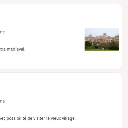
o
a
i
m
p
ne
tre médiéval.
ne
possibilité de visiter le vieux village.