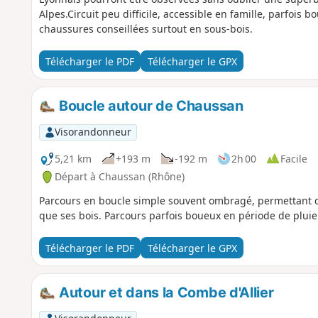
Alpes.Circuit peu difficile, accessible en famille, parfois
chaussures conseillées surtout en sous-bois.
Télécharger le PDF
Télécharger le GPX
Boucle autour de Chaussan
Visorandonneur
5,21 km
+193 m
-192 m
2h 00
Facile
Départ à Chaussan (Rhône)
Parcours en boucle simple souvent ombragé, permettant de
que ses bois. Parcours parfois boueux en période de pluie
Télécharger le PDF
Télécharger le GPX
Autour et dans la Combe d'Allier