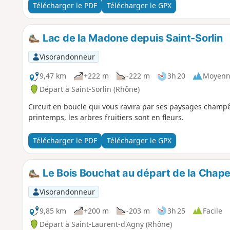
Télécharger le PDF
Télécharger le GPX
Lac de la Madone depuis Saint-Sorlin
Visorandonneur
9,47 km
+222 m
-222 m
3h 20
Moyenn
Départ à Saint-Sorlin (Rhône)
Circuit en boucle qui vous ravira par ses paysages champê
printemps, les arbres fruitiers sont en fleurs.
Télécharger le PDF
Télécharger le GPX
Le Bois Bouchat au départ de la Chape
Visorandonneur
9,85 km
+200 m
-203 m
3h 25
Facile
Départ à Saint-Laurent-d'Agny (Rhône)