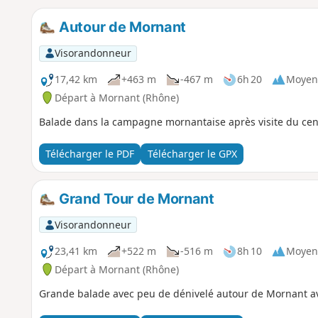
Autour de Mornant
Visorandonneur
17,42 km
+463 m
-467 m
6h 20
Moyen
Départ à Mornant (Rhône)
Balade dans la campagne mornantaise après visite du cen
Télécharger le PDF
Télécharger le GPX
Grand Tour de Mornant
Visorandonneur
23,41 km
+522 m
-516 m
8h 10
Moyen
Départ à Mornant (Rhône)
Grande balade avec peu de dénivelé autour de Mornant avec 