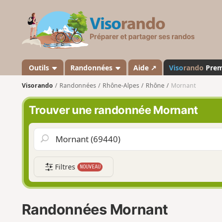
V
i
s
o
r
a
Outils
Randonnées
Aide ↗
Viso
rando
Pre
n
Visorando
Randonnées
Rhône-Alpes
Rhône
Mornant
d
o
Trouver une randonnée Mornant
Filtres
NOUVEAU
Randonnées Mornant