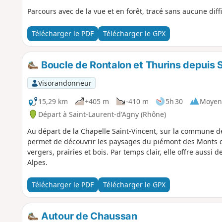
Parcours avec de la vue et en forêt, tracé sans aucune dif
Télécharger le PDF
Télécharger le GPX
Boucle de Rontalon et Thurins depuis 
Visorandonneur
15,29 km
+405 m
-410 m
5h 30
Moyen
Départ à Saint-Laurent-d'Agny (Rhône)
Au départ de la Chapelle Saint-Vincent, sur la commune d
permet de découvrir les paysages du piémont des Monts d
vergers, prairies et bois. Par temps clair, elle offre aussi 
Alpes.
Télécharger le PDF
Télécharger le GPX
Autour de Chaussan