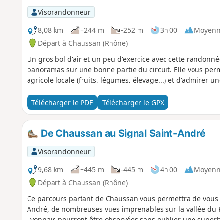
Visorandonneur
8,08 km
+244 m
-252 m
3h 00
Moyenn
Départ à Chaussan (Rhône)
Un gros bol d'air et un peu d'exercice avec cette randonn
panoramas sur une bonne partie du circuit. Elle vous per
agricole locale (fruits, légumes, élevage...) et d'admirer
Télécharger le PDF
Télécharger le GPX
De Chaussan au Signal Saint-André
Visorandonneur
9,68 km
+445 m
-445 m
4h 00
Moyenn
Départ à Chaussan (Rhône)
Ce parcours partant de Chaussan vous permettra de vous 
André, de nombreuses vues imprenables sur la vallée du 
Lyonnais pourront être observées sans oublier une superb