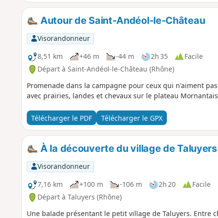
Autour de Saint-Andéol-le-Château
Visorandonneur
8,51 km
+46 m
-44 m
2h 35
Facile
Départ à Saint-Andéol-le-Château (Rhône)
Promenade dans la campagne pour ceux qui n'aiment pas le
avec prairies, landes et chevaux sur le plateau Mornantais
Télécharger le PDF
Télécharger le GPX
À la découverte du village de Taluyers
Visorandonneur
7,16 km
+100 m
-106 m
2h 20
Facile
Départ à Taluyers (Rhône)
Une balade présentant le petit village de Taluyers. Entre