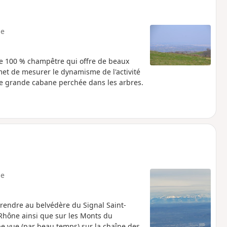
e
ée 100 % champêtre qui offre de beaux
met de mesurer le dynamisme de l'activité
 une grande cabane perchée dans les arbres.
e
rendre au belvédère du Signal Saint-
Rhône ainsi que sur les Monts du
e vue (par beau temps) sur la chaîne des