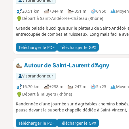
Visorandonneur
20,51 km
+344 m
-351 m
6h 50
Moyen
Départ à Saint-Andéol-le-Château (Rhône)
Grande balade bucolique sur le plateau de Saint-Andéol-l
entrecoupée de combes et ruisseaux. Long mais facile ave
Télécharger le PDF
Télécharger le GPX
Autour de Saint-Laurent d'Agny
Visorandonneur
16,70 km
+238 m
-247 m
5h 25
Moyen
Départ à Taluyers (Rhône)
Randonnée d'une journée sur d'agréables chemins boisés,
pause devant la superbe chapelle dédiée à Saint-Vincent, 
Télécharger le PDF
Télécharger le GPX