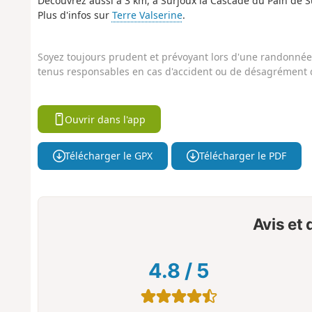
Découvrez aussi à 3 km, à Surjoux la Cascade du Pain de S
Plus d'infos sur
Terre Valserine
.
Soyez toujours prudent et prévoyant lors d'une randonnée. 
tenus responsables en cas d'accident ou de désagrément q
Ouvrir dans l'app
Télécharger le GPX
Télécharger le PDF
Avis et
4.8
/
5