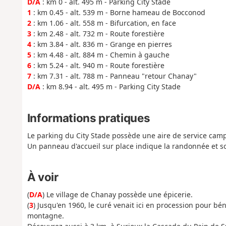
D/A
: km 0 - alt. 495 m - Parking City Stade
1
: km 0.45 - alt. 539 m - Borne hameau de Bocconod
2
: km 1.06 - alt. 558 m - Bifurcation, en face
3
: km 2.48 - alt. 732 m - Route forestière
4
: km 3.84 - alt. 836 m - Grange en pierres
5
: km 4.48 - alt. 884 m - Chemin à gauche
6
: km 5.24 - alt. 940 m - Route forestière
7
: km 7.31 - alt. 788 m - Panneau "retour Chanay"
D/A
: km 8.94 - alt. 495 m - Parking City Stade
Informations pratiques
Le parking du City Stade possède une aire de service camp
Un panneau d'accueil sur place indique la randonnée et s
À voir
(
D/A
) Le village de Chanay possède une épicerie.
(
3
) Jusqu'en 1960, le curé venait ici en procession pour bé
montagne.