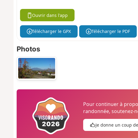
Ouvrir dans l'app
Télécharger le GPX
Télécharger le PDF
Photos
Pour continuer à prop
randonnée, soutenez-no
Je donne un coup d