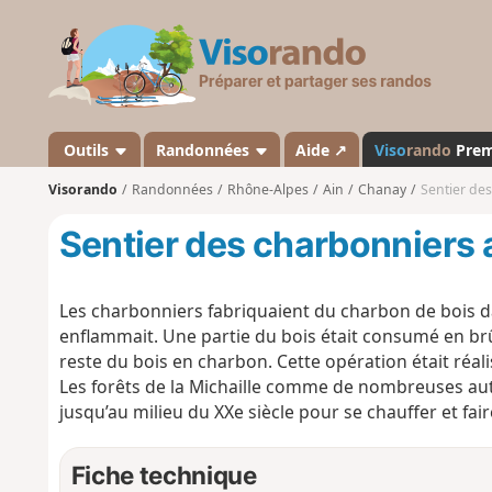
V
i
s
o
r
a
Outils
Randonnées
Aide ↗
Viso
rando
Pre
n
Visorando
Randonnées
Rhône-Alpes
Ain
Chanay
Sentier de
d
o
Sentier des charbonniers
Les charbonniers fabriquaient du charbon de bois d
enflammait. Une partie du bois était consumé en brûl
reste du bois en charbon. Cette opération était réal
Les forêts de la Michaille comme de nombreuses autr
jusqu’au milieu du XXe siècle pour se chauffer et faire
Fiche technique