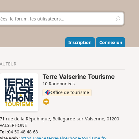
R
e
c
h
e
Inscription
Connexion
r
c
h
AUTEUR
e
r
Terre Valserine Tourisme
10 Randonnées
Office de tourisme
71 rue de la République, Bellegarde-sur-Valserine, 01200
VALSERHONE
Tel :
04 50 48 48 68
Site web :
https://www.terrevalserhone-tourisme.fr/