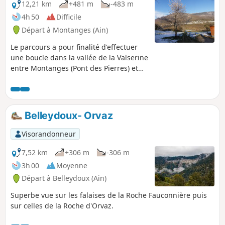
12,21 km
+481 m
-483 m
4h 50
Difficile
Départ à Montanges (Ain)
Le parcours a pour finalité d'effectuer
une boucle dans la vallée de la Valserine
entre Montanges (Pont des Pierres) et
Champfromier. Le tracé aller suit la
rivière de la Valserine. Le retour
s'effectue via le tracé de la Voie du Tram
de Lancrans à Chézery. En cours, deux
Belleydoux- Orvaz
petits tunnels seront traversés.
Quelques difficultés sont à rencontrer
Visorandonneur
entre les points (1) et (2) sur un sentier
moyennement viable par moment. Le
7,52 km
+306 m
-306 m
reste du parcours ne présente pas de
3h 00
Moyenne
grosses difficultés.
Départ à Belleydoux (Ain)
Superbe vue sur les falaises de la Roche Fauconnière puis
sur celles de la Roche d'Orvaz.