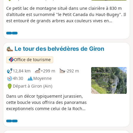
Ce petit lac de montagne situé dans une clairière à 830 m
d'altitude est surnommé "le Petit Canada du Haut-Bugey". Il
est entouré de grands arbres aux couleurs vives en
automne. L'été, la fraîcheur du lac est une source de bien-
être pour les promeneurs. En hiver, recouvert de neige et
de glace, avec les rayons du soleil qui se réfléchissent, le
spectacle est sans doute encore plus beau ! Chaque saison
Le tour des belvédères de Giron
vous enchantera.
Office de tourisme
12,84 km
+299 m
-292 m
4h 30
Moyenne
Départ à Giron (Ain)
Dans un décor typiquement jurassien,
cette boucle vous offrira des panoramas
exceptionnels comme celui de la Roche
Fauconnière.