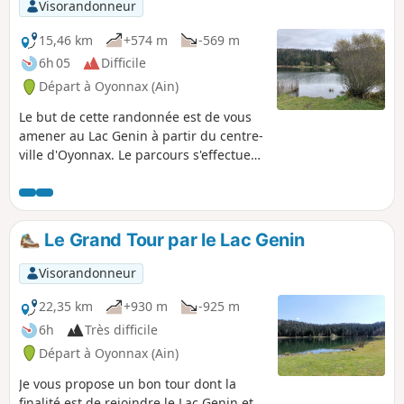
Visorandonneur
15,46 km
+574 m
-569 m
6h 05
Difficile
Départ à Oyonnax (Ain)
Le but de cette randonnée est de vous
amener au Lac Genin à partir du centre-
ville d'Oyonnax. Le parcours s'effectuera
essentiellement en mode boucle. Une
fois arrivé au lac, libre à chacun d'y
passer plus ou moins de temps selon
ses goûts.
Le Grand Tour par le Lac Genin
Visorandonneur
22,35 km
+930 m
-925 m
6h
Très difficile
Départ à Oyonnax (Ain)
Je vous propose un bon tour dont la
finalité est de rejoindre le Lac Genin et