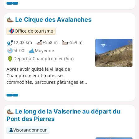
douanier. Un sentier aux airs mystérieux et
bucolique.
Le Cirque des Avalanches
Office de tourisme
12,03 km
+558 m
-559 m
5h 00
Moyenne
Départ à Champfromier (Ain)
Après avoir quitté le village de
Champfromier et toutes ses
commodités, parcourez pâturages et
chemin forestiers. La pépite de cette
boucle : le magnifique panorama depuis
les Avalanches sur les montagnes du
Jura.
Le long de la Valserine au départ du
Pont des Pierres
Visorandonneur