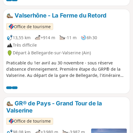
Valserhône - La Ferme du Retord
Office de tourisme
13,55 km
+914 m
-11 m
6h 30
Très difficile
Départ à Bellegarde-sur-Valserine (Ain)
Praticable du 1er avril au 30 novembre - sous réserve
d'absence d'enneigement. Première étape du GRP® de la
Valserine. Au départ de la gare de Bellegarde, l'itinéraire
longe le château de Mussel et le hameau d'Ochiaz avant de
grimper vers le plateau de Retord. Après 1h30 de montée
en forêt, un splendide panorama sur le Jura et les Alpes
vous attend. L'étape s'achève à la Charnay, avec la
GR® de Pays - Grand Tour de la
possibilité de dormir à la Ferme de Retord ou de pousser
Valserine
jusqu'au Refuge de la Conay.
Office de tourisme
98,08 km
+3 980 m
-3 987 m