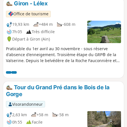
Giron - Lélex
Office de tourisme
19,93 km
+484 m
-608 m
7h 05
Très difficile
Départ à Giron (Ain)
Praticable du 1er avril au 30 novembre - sous réserve
d'absence d'enneigement. Troisième étape du GRP® de la
Valserine. Depuis le belvédère de la Roche Fauconnière et
son panorama sur le Cirque d'Orvaz, le sentier rejoint la
borne au Lion, marqueur historique de la frontière franco-
comtoise au XVIIe siècle et haut lieu de la Résistance. C'est
ici que le GR® de Pays croise la Grande Traversée du Jura et
Tour du Grand Pré dans le Bois de la
le GR® 5, avant une longue descente tranquille vers Lélex,
Gorge
station de ski nichée dans la vallée de la Valserine.
Visorandonneur
2,63 km
+58 m
-58 m
0h 55
Facile