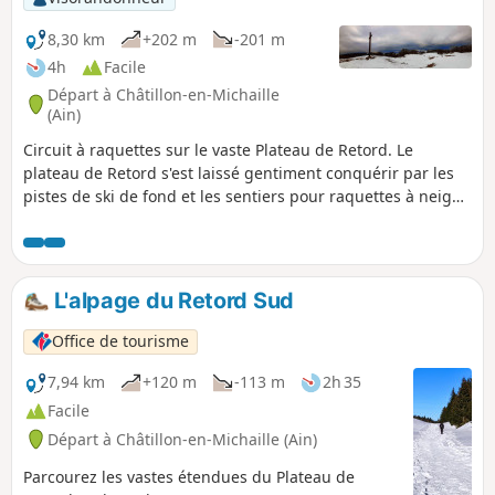
8,30 km
+202 m
-201 m
4h
Facile
Départ à Châtillon-en-Michaille
(Ain)
Circuit à raquettes sur le vaste Plateau de Retord. Le
plateau de Retord s'est laissé gentiment conquérir par les
pistes de ski de fond et les sentiers pour raquettes à neige.
Comme son nom le laisse supposer le plateau de Retord
permet de grandes balades sans faire beaucoup de
dénivelé.
L'alpage du Retord Sud
Office de tourisme
7,94 km
+120 m
-113 m
2h 35
Facile
Départ à Châtillon-en-Michaille (Ain)
Parcourez les vastes étendues du Plateau de