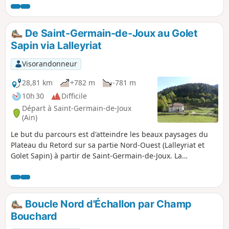
De Saint-Germain-de-Joux au Golet
Sapin via Lalleyriat
Visorandonneur
28,81 km
+782 m
-781 m
10h 30
Difficile
Départ à Saint-Germain-de-Joux
(Ain)
Le but du parcours est d'atteindre les beaux paysages du
Plateau du Retord sur sa partie Nord-Ouest (Lalleyriat et
Golet Sapin) à partir de Saint-Germain-de-Joux. La
principale difficulté rencontrée est la distance à parcourir.
Boucle Nord d'Échallon par Champ
Bouchard