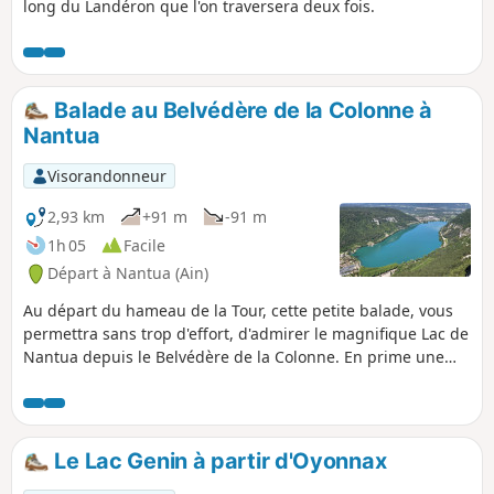
long du Landéron que l'on traversera deux fois.
Balade au Belvédère de la Colonne à
Nantua
Visorandonneur
2,93 km
+91 m
-91 m
1h 05
Facile
Départ à Nantua (Ain)
Au départ du hameau de la Tour, cette petite balade, vous
permettra sans trop d'effort, d'admirer le magnifique Lac de
Nantua depuis le Belvédère de la Colonne. En prime une
jolie vue également sur la ville et le Viaduc de Nantua.
Le Lac Genin à partir d'Oyonnax