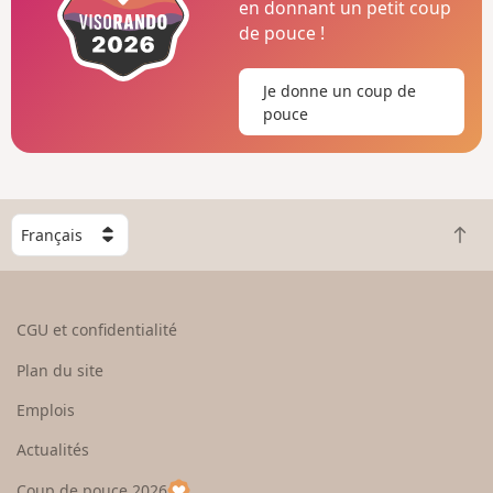
en donnant un petit coup
de pouce !
Je donne un coup de
pouce
C
R
h
e
o
t
i
o
s
CGU et confidentialité
u
i
r
s
Plan du site
e
s
n
e
Emplois
h
z
Actualités
a
u
u
n
Coup de pouce 2026