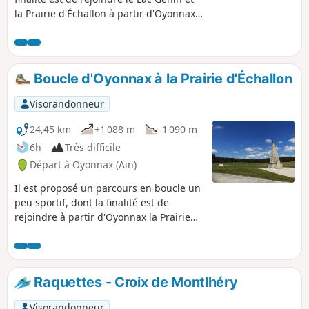
la Prairie d'Échallon à partir d'Oyonnax.
Tout au long du parcours, les différents
paysages peuvent rappeler un petit
Canada. La principale difficulté est la
longueur du parcours.
Boucle d'Oyonnax à la Prairie d'Échallon
Visorandonneur
24,45 km
+1 088 m
-1 090 m
6h
Très difficile
Départ à Oyonnax (Ain)
Il est proposé un parcours en boucle un
peu sportif, dont la finalité est de
rejoindre à partir d'Oyonnax la Prairie
d'Echallon, puis de revenir via le Lac
Sous les Mousses (et à proximité du lac
de Viry) puis le Mont de la Chaux et la
Pointe de Biez.
Raquettes - Croix de Montlhéry
Visorandonneur