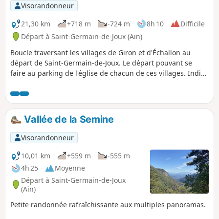
Visorandonneur
21,30 km
+718 m
-724 m
8h 10
Difficile
Départ à Saint-Germain-de-Joux (Ain)
Boucle traversant les villages de Giron et d'Échallon au
départ de Saint-Germain-de-Joux. Le départ pouvant se
faire au parking de l'église de chacun de ces villages. Indice
d'effort IBP 84.
Vallée de la Semine
Visorandonneur
10,01 km
+559 m
-555 m
4h 25
Moyenne
Départ à Saint-Germain-de-Joux
(Ain)
Petite randonnée rafraîchissante aux multiples panoramas.