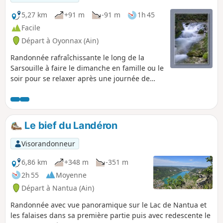
5,27 km
+91 m
-91 m
1h 45
Facile
Départ à Oyonnax (Ain)
Randonnée rafraîchissante le long de la
Sarsouille à faire le dimanche en famille ou le
soir pour se relaxer après une journée de
travail. Véritable petit Canada l'hiver sous la
neige ou massifs d'ails des ours au
printemps. Calme assuré aux portes de la
ville.
Le bief du Landéron
Visorandonneur
6,86 km
+348 m
-351 m
2h 55
Moyenne
Départ à Nantua (Ain)
Randonnée avec vue panoramique sur le Lac de Nantua et
les falaises dans sa première partie puis avec redescente le