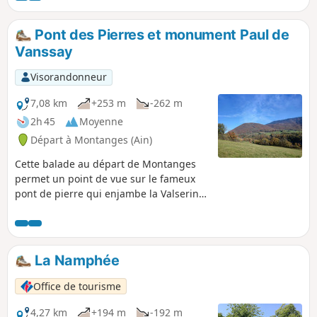
porte le n°1.
Pont des Pierres et monument Paul de
Vanssay
Visorandonneur
7,08 km
+253 m
-262 m
2h 45
Moyenne
Départ à Montanges (Ain)
Cette balade au départ de Montanges
permet un point de vue sur le fameux
pont de pierre qui enjambe la Valserine
et un passage par le monument à Paul
de Vanssay, héros de la Résistance.
La Namphée
Office de tourisme
4,27 km
+194 m
-192 m