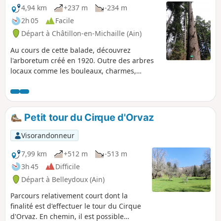
4,94 km
+237 m
-234 m
2h 05
Facile
Départ à Châtillon-en-Michaille (Ain)
Au cours de cette balade, découvrez
l'arboretum créé en 1920. Outre des arbres
locaux comme les bouleaux, charmes,
épicéas, etc, il contient des espèces
exotiques : cèdres du Liban, chênes
rouges... Soit une vingtaine d'essences
répertoriées et étiquetées.
Petit tour du Cirque d'Orvaz
Visorandonneur
7,99 km
+512 m
-513 m
3h 45
Difficile
Départ à Belleydoux (Ain)
Parcours relativement court dont la
finalité est d'effectuer le tour du Cirque
d'Orvaz. En chemin, il est possible