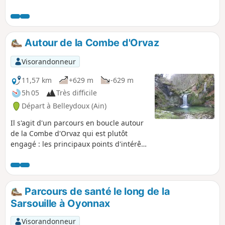
d’apprécier quelques jolis points de vue.
La randonnée a été classifiée "difficile"
en raison de quelques portions raides et
de quelques passages potentiellement
Autour de la Combe d'Orvaz
exposés aux chutes de pierres.
Visorandonneur
11,57 km
+629 m
-629 m
5h 05
Très difficile
Départ à Belleydoux (Ain)
Il s'agit d'un parcours en boucle autour
de la Combe d'Orvaz qui est plutôt
engagé : les principaux points d'intérêts
seront les abords de la rivière de la
Sémine et de ses cascades, le plateau
aux alentours de la Combe d'Évuaz, puis
ensuite les Roches d'Orvaz et son
Parcours de santé le long de la
cirque.
Sarsouille à Oyonnax
Visorandonneur