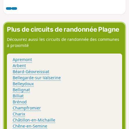
façonné profondément le relief au cours des siècles et a
permis une activité industrielle au XIXe siècle.
Plus de circuits de randonnée Plagne
Découvrez aussi les circuits de randonnée des communes
à proximité
Apremont
Arbent
Béard-Géovreissiat
Bellegarde-sur-Valserine
Belleydoux
Bellignat
Billiat
Brénod
Champfromier
Charix
Châtillon-en-Michaille
Chêne-en-Semine