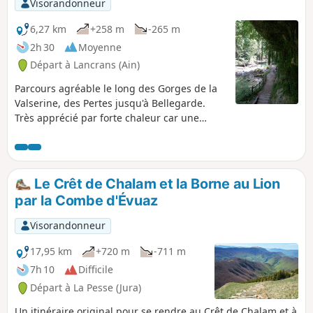
Visorandonneur
6,27 km
+258 m
-265 m
2h 30
Moyenne
Départ à Lancrans (Ain)
Parcours agréable le long des Gorges de la
Valserine, des Pertes jusqu'à Bellegarde.
Très apprécié par forte chaleur car une
bonne partie en sous-bois et toujours près
de la rivière. Attention un arrêté municipale
datant du 11 avril 2024 interdit de
poursuivre la randonnée au delà du point 5
Le Crêt de Chalam et la Borne au Lion
le long des berges de la Valsorine
par la Combe d'Évuaz
(passerelles condamnées fermées)
Visorandonneur
17,95 km
+720 m
-711 m
7h 10
Difficile
Départ à La Pesse (Jura)
Un itinéraire original pour se rendre au Crêt de Chalam et à