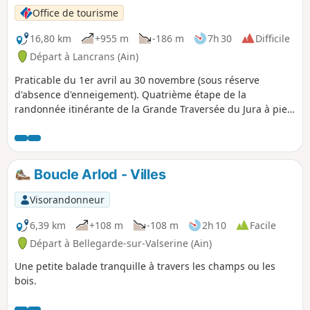
Rhône, avant de quitter l’Ain pour rejoindre la Savoie et
Office de tourisme
continuer sa route vers le Sud.
16,80 km
+955 m
-186 m
7h 30
Difficile
Départ à Lancrans (Ain)
Praticable du 1er avril au 30 novembre (sous réserve
d'absence d'enneigement). Quatrième étape de la
randonnée itinérante de la Grande Traversée du Jura à pied
: de la Borne au Lion à Culoz, en 6 jours. La GTJ relie
Mandeure (Doubs) à Culoz (Ain) en 15 à 20 jours, traversant
les Montagnes du Jura et le Parc Naturel Régional du Haut-
Jura. Le parcours, proposé ici, correspond à la seconde
Boucle Arlod - Villes
moitié de l'itinéraire.
Visorandonneur
6,39 km
+108 m
-108 m
2h 10
Facile
Départ à Bellegarde-sur-Valserine (Ain)
Une petite balade tranquille à travers les champs ou les
bois.