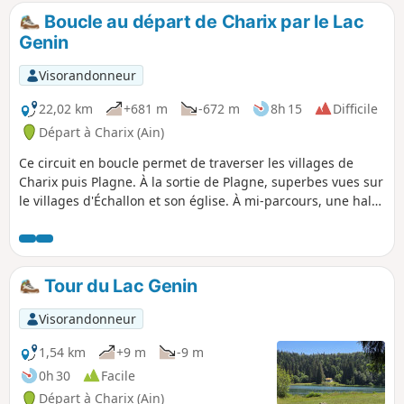
Boucle au départ de Charix par le Lac
Genin
Visorandonneur
22,02 km
+681 m
-672 m
8h 15
Difficile
Départ à Charix (Ain)
Ce circuit en boucle permet de traverser les villages de
Charix puis Plagne. À la sortie de Plagne, superbes vues sur
le villages d'Échallon et son église. À mi-parcours, une halte
pique-nique s'impose sur le site exceptionnel du Lac Genin.
Le chemin de crête au-dessus du village d'Apremont, offre
une vue imprenable sur celui-ci. On peut apercevoir en
arrière une partie de la ville d'Oyonnax. Le point culminant
Tour du Lac Genin
de la randonnée est atteint au Mont Burdet à 1050 m
d'altitude.Le suivi du tracé avec la trace .gpx est nécessaire.
Visorandonneur
1,54 km
+9 m
-9 m
0h 30
Facile
Départ à Charix (Ain)