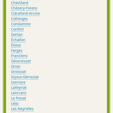
Chevillard
Chézery-Forens
Clarafond-Arcine
Collonges
Condamine
Confort
Dortan
Échallon
Éloise
Farges
Franclens
Géovreisset
Giron
Groissiat
Injoux-Génissiat
Izernore
Lalleyriat
Lancrans
Le Poizat
Léaz
Les Neyrolles