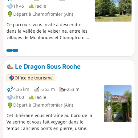
1h 45
Facile
Départ à Champfromier (Ain)
Ce parcours vous invite à descendre
dans la Vallée de la Valserine, entre les
villages de Montanges et Champfromier.
Forêt, prairies et air pur vous attendent !
Le Dragon Sous Roche
Office de tourisme
4,36 km
+253 m
-253 m
2h 00
Facile
Départ à Champfromier (Ain)
Cet itinéraire vous entraîne au bord de la
Valserine et vous fait voyager dans le
temps : anciens ponts en pierre, usine
électrique à l’histoire atypique et guérite de