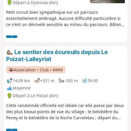
Départ à Oyonnax (Ain)
Petit circuit bien sympathique sur un parcours
essentiellement ombragé. Aucune difficulté particulière si
ce n'est un dénivelé sensible au milieu du parcours. Bâtons
de marche appréciés sur cette portion.
Le sentier des écureuils depuis Le
Poizat-Lalleyriat
Association / Club / AMM
14,09 km
+331 m
-330 m
5h 00
Moyenne
Départ à Le Poizat (Ain)
Cette randonnée officielle est idéale car elle passe par deux
des plus beaux points de vue du village : le belvédère du
Peney et le belvédère de la Roche Carreletau ; départ du
cœur du village du Poizat-Lalleyriat.Ce circuit fait partie des
6 sentiers de randonnée officiels du Poizat-Lalleyriat, et