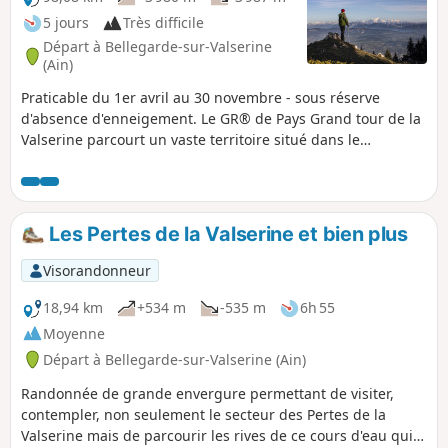
5 jours
Très difficile
Départ à Bellegarde-sur-Valserine
(Ain)
Praticable du 1er avril au 30 novembre - sous réserve
d'absence d'enneigement. Le GR® de Pays Grand tour de la
Valserine parcourt un vaste territoire situé dans le
département de l’Ain. Cet itinéraires boucle chemine dans
le parc naturel régional du Haut-Jura, en traversant les
paysages contrastés du plateau de Retord, de la vallée de la
Valserine, du pays de Gex et de la Haute Chaîne du Jura.
Les Pertes de la Valserine et bien plus
Une partie du parcours traverse la Réserve Naturelle
Nationale de la Haute Chaîne du Jura, soumise à une
Visorandonneur
réglementation spécifique :Les chiens sont interdits, même
tenus en laisse, ainsi que le bivouac en tente.Merci de
18,94 km
+534 m
-535 m
6h 55
respecter ces règles pour préserver la richesse de cet
Moyenne
environnement exceptionnel.
Départ à Bellegarde-sur-Valserine (Ain)
Randonnée de grande envergure permettant de visiter,
contempler, non seulement le secteur des Pertes de la
Valserine mais de parcourir les rives de ce cours d'eau qui a