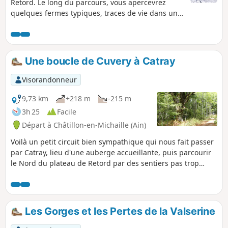
Retord. Le long du parcours, vous apercevrez
quelques fermes typiques, traces de vie dans un
lieu immaculé et préservé.
Une boucle de Cuvery à Catray
Visorandonneur
9,73 km
+218 m
-215 m
3h 25
Facile
Départ à Châtillon-en-Michaille (Ain)
Voilà un petit circuit bien sympathique qui nous fait passer
par Catray, lieu d'une auberge accueillante, puis parcourir
le Nord du plateau de Retord par des sentiers pas trop
fréquentés. Ce circuit avec peu de dénivelé est sans
difficulté bien qu'il se situe à des altitudes supérieures à
1000m. Il peut également être parcouru en raquettes à
neige. Vue sur le Mont Blanc si le temps s'y prête.
Les Gorges et les Pertes de la Valserine