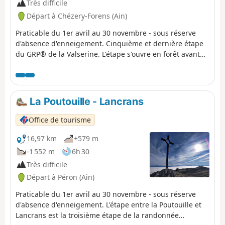
Très difficile
Départ à Chézery-Forens (Ain)
Praticable du 1er avril au 30 novembre - sous réserve
d'absence d'enneigement. Cinquième et dernière étape
du GRP® de la Valserine. L'étape s'ouvre en forêt avant
de gagner les alpages et la Pierre à Fromage. Le crêt de
la Goutte (1 621 m) offre un panorama saisissant sur les
Alpes, le Mont-Blanc et les trois grands lacs — Léman,
Annecy et Bourget. La descente traverse la réserve
La Poutouille - Lancrans
naturelle entre les crêts du Miroir et du Milieu jusqu'au
Sorgia-d'en-Haut, puis le sentier s'enfonce en forêt avant
Office de tourisme
de longer les rives de la Valserine jusqu'à Bellegarde-
sur-Valserine. Zone protégée : chiens et bivouac en tente
16,97 km
+579 m
interdits dans la Réserve naturelle nationale de la Haute
-1 552 m
6h 30
Chaîne du Jura. En cas de fermeture du sentier des
Très difficile
berges de la Valserine, suivre la déviation par la Voie du
Départ à Péron (Ain)
Tram pour rejoindre le centre-ville de Bellegarde.
Praticable du 1er avril au 30 novembre - sous réserve
d'absence d'enneigement. L'étape entre la Poutouille et
Lancrans est la troisième étape de la randonnée