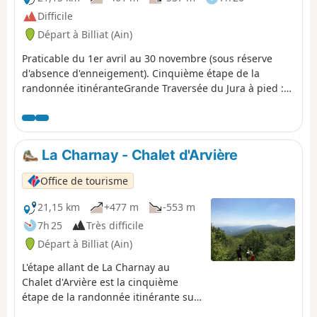
parcours traverse la Réserve naturelle nationale de la
Difficile
Haute Chaîne du Jura. Chiens interdits, même tenus en
Départ à Billiat (Ain)
laisse, ainsi que le bivouac en tente Merci de respecter
ces règles pour préserver cet environnement
Praticable du 1er avril au 30 novembre (sous réserve
exceptionnel.
d'absence d'enneigement). Cinquième étape de la
randonnée itinéranteGrande Traversée du Jura à pied :
de la Borne au Lion à Culoz, en 6 jours. La GTJ relie
Mandeure (Doubs) à Culoz (Ain) en 15 à 20 jours,
traversant les Montagnes du Jura et le Parc naturel
régional du Haut-Jura. Le parcours proposé ici
La Charnay - Chalet d'Arvière
correspond à la seconde moitié de l'itinéraire.
Office de tourisme
21,15 km
+477 m
-553 m
7h 25
Très difficile
Départ à Billiat (Ain)
L'étape allant de La Charnay au
Chalet d'Arvière est la cinquième
étape de la randonnée itinérante sur
six jours "La GTJ depuis Mijoux". Le