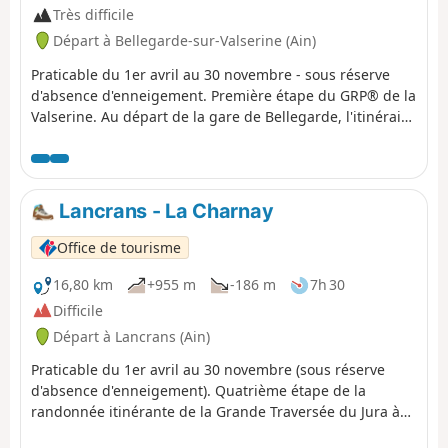
Très difficile
Départ à Bellegarde-sur-Valserine (Ain)
Praticable du 1er avril au 30 novembre - sous réserve
d'absence d'enneigement. Première étape du GRP® de la
Valserine. Au départ de la gare de Bellegarde, l'itinéraire
longe le château de Mussel et le hameau d'Ochiaz avant
de grimper vers le plateau de Retord. Après 1h30 de
montée en forêt, un splendide panorama sur le Jura et
les Alpes vous attend. L'étape s'achève à la Charnay, avec
Lancrans - La Charnay
la possibilité de dormir à la Ferme de Retord ou de
pousser jusqu'au Refuge de la Conay.
Office de tourisme
16,80 km
+955 m
-186 m
7h 30
Difficile
Départ à Lancrans (Ain)
Praticable du 1er avril au 30 novembre (sous réserve
d'absence d'enneigement). Quatrième étape de la
randonnée itinérante de la Grande Traversée du Jura à
pied : de la Borne au Lion à Culoz, en 6 jours. La GTJ relie