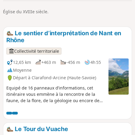
p
Église du XVIIIe siècle.
Le sentier d’interprétation de Nant en
Rhône
Collectivité territoriale
12,65 km
+463 m
-456 m
4h 55
Moyenne
Départ à Clarafond-Arcine (Haute-Savoie)
Equipé de 16 panneaux d’informations, cet
itinéraire vous emmène à la rencontre de la
faune, de la flore, de la géologie ou encore de
l’histoire de la région.
Le Tour du Vuache