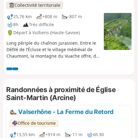
Collectivité territoriale
25,76 km
+808 m
-807 m
8h
Très difficile
Départ à Vulbens (Haute-Savoie)
Long périple du chaînon jurassien. Entre le
Défilé de l’Écluse et le village médiéval de
Chaumont, la montagne du Vuache offre, de
sa forêt orientale à ses falaises occidentales,
un contraste saisissant !
Randonnées à proximité de Église
Saint-Martin (Arcine)
Valserhône - La Ferme du Retord
Office de tourisme
13,55 km
+914 m
-11 m
6h 30