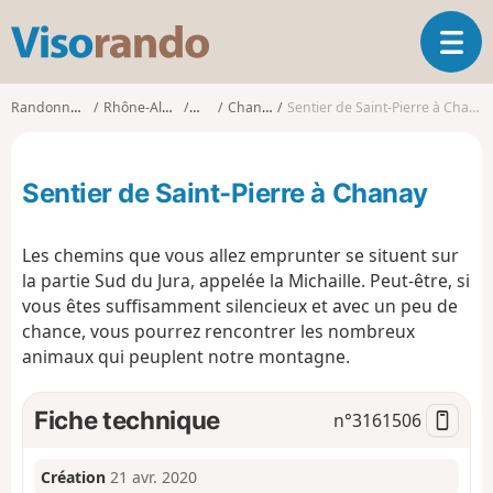
V
O
i
u
s
v
o
Randonnées
Rhône-Alpes
Ain
Chanay
Sentier de Saint-Pierre à Chanay
r
r
i
a
r
n
Sentier de Saint-Pierre à Chanay
l
d
a
o
n
Les chemins que vous allez emprunter se situent sur
a
la partie Sud du Jura, appelée la Michaille. Peut-être, si
v
vous êtes suffisamment silencieux et avec un peu de
i
g
chance, vous pourrez rencontrer les nombreux
a
animaux qui peuplent notre montagne.
t
i
Fiche technique
n°
3161506
o
n
Création
21 avr. 2020