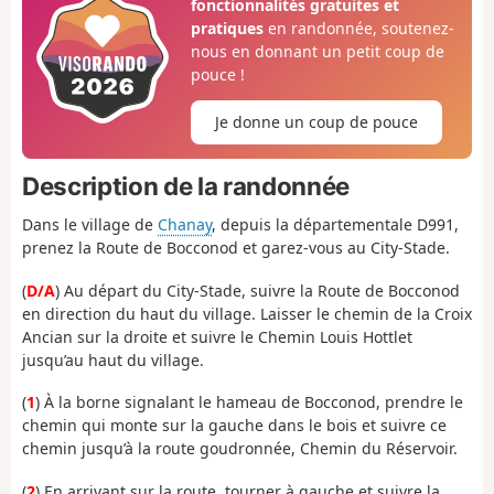
fonctionnalités gratuites et
pratiques
en randonnée, soutenez-
nous en donnant un petit coup de
pouce !
Je donne un coup de pouce
Description de la randonnée
Dans le village de
Chanay
, depuis la départementale D991,
prenez la Route de Bocconod et garez-vous au City-Stade.
(
D/A
) Au départ du City-Stade, suivre la Route de Bocconod
en direction du haut du village. Laisser le chemin de la Croix
Ancian sur la droite et suivre le Chemin Louis Hottlet
jusqu’au haut du village.
(
1
) À la borne signalant le hameau de Bocconod, prendre le
chemin qui monte sur la gauche dans le bois et suivre ce
chemin jusqu’à la route goudronnée, Chemin du Réservoir.
(
2
) En arrivant sur la route, tourner à gauche et suivre la