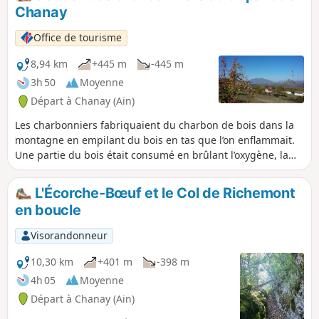
Chanay
Office de tourisme
8,94 km
+445 m
-445 m
3h 50
Moyenne
Départ à Chanay (Ain)
Les charbonniers fabriquaient du charbon de bois dans la
montagne en empilant du bois en tas que l’on enflammait.
Une partie du bois était consumé en brûlant l’oxygène, la
chaleur du bois transformait alors le reste du bois en
charbon. Cette opération était réalisée directement en forêt
L'Écorche-Bœuf et le Col de Richemont
au plus près de la ressource. Les forêts de la Michaille
en boucle
comme de nombreuses autres forêts françaises
fournissaient ce charbon utilisé jusqu’au milieu du XXe
Visorandonneur
siècle pour se chauffer et faire la cuisine.
10,30 km
+401 m
-398 m
4h 05
Moyenne
Départ à Chanay (Ain)