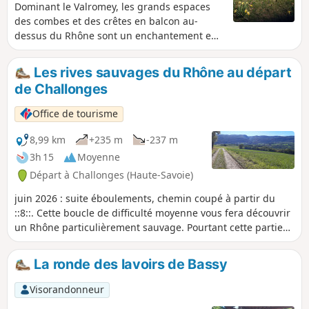
Dominant le Valromey, les grands espaces
des combes et des crêtes en balcon au-
dessus du Rhône sont un enchantement en
toute saison, à faire à pied ou à raquettes à
neige. Un circuit sans difficulté. Attention !
Les rives sauvages du Rhône au départ
Randonnée à effectuer hors de la période de
de Challonges
pâturages des animaux.
Office de tourisme
8,99 km
+235 m
-237 m
3h 15
Moyenne
Départ à Challonges (Haute-Savoie)
juin 2026 : suite éboulements, chemin coupé à partir du
::8::. Cette boucle de difficulté moyenne vous fera découvrir
un Rhône particulièrement sauvage. Pourtant cette partie
du Rhône situé en amont de Seyssel a connu une activité
humaine de par l'extraction de l'asphalte et des pierres de
La ronde des lavoirs de Bassy
Seyssel.
Visorandonneur