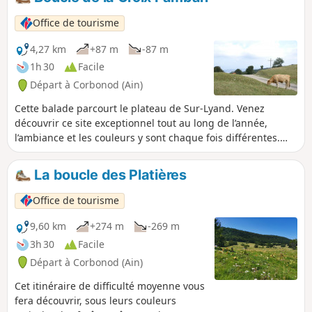
Office de tourisme
4,27 km
+87 m
-87 m
1h 30
Facile
Départ à Corbonod (Ain)
Cette balade parcourt le plateau de Sur-Lyand. Venez
découvrir ce site exceptionnel tout au long de l’année,
l’ambiance et les couleurs y sont chaque fois différentes.
Après l’hiver, la neige laisse place aux jonquilles, puis aux
narcisses. L’été, les génisses de la vallée rejoignent cet
La boucle des Platières
estive. L’automne, les forêts de hêtre se parent de leurs plus
belles couleurs. À Sur-Lyand, chaque saison est
Office de tourisme
merveilleuse avec toujours à la clé des vues exceptionnelles
sur les Alpes et le Mont-Blanc.
9,60 km
+274 m
-269 m
3h 30
Facile
Départ à Corbonod (Ain)
Cet itinéraire de difficulté moyenne vous
fera découvrir, sous leurs couleurs