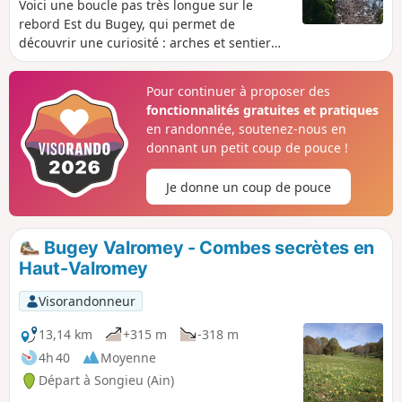
Voici une boucle pas très longue sur le
rebord Est du Bugey, qui permet de
découvrir une curiosité : arches et sentier
taillé dans la roche à l'Écorche-Bœuf, puis
quelques échappées vers les Alpes en
Pour continuer à proposer des
redescendant du Col de Richemont.
fonctionnalités gratuites et pratiques
en randonnée, soutenez-nous en
donnant un petit coup de pouce !
Je donne un coup de pouce
Bugey Valromey - Combes secrètes en
Haut-Valromey
Visorandonneur
13,14 km
+315 m
-318 m
4h 40
Moyenne
Départ à Songieu (Ain)