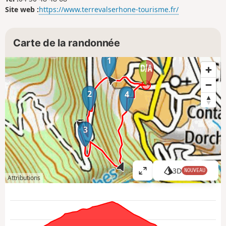
Site web :
https://www.terrevalserhone-tourisme.fr/
Carte de la randonnée
1
2
4
3
3D
NOUVEAU
A
Attributions
ff
i
c
h