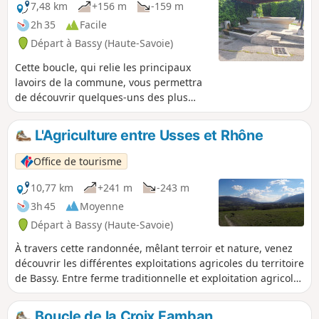
7,48 km
+156 m
-159 m
2h 35
Facile
Départ à Bassy (Haute-Savoie)
Cette boucle, qui relie les principaux
lavoirs de la commune, vous permettra
de découvrir quelques-uns des plus
beaux panoramas de Bassy et de
Veytrens, avec des vues sur le grand
L'Agriculture entre Usses et Rhône
paysage agricole et la vallée du Rhône.
Office de tourisme
10,77 km
+241 m
-243 m
3h 45
Moyenne
Départ à Bassy (Haute-Savoie)
À travers cette randonnée, mêlant terroir et nature, venez
découvrir les différentes exploitations agricoles du territoire
de Bassy. Entre ferme traditionnelle et exploitation agricole
la plus moderne, c’est un voyage à travers le temps et le
paysage rural que nous vous proposons.
Boucle de la Croix Famban