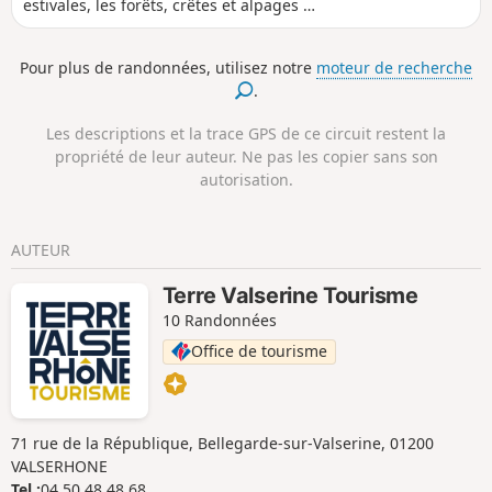
estivales, les forêts, crêtes et alpages du
Domaine Nordique de Sur-Lyand -
Grand Colombier. Tout au long de cette
Pour plus de randonnées, utilisez notre
moteur de recherche
randonnée, de nombreux points de vue
.
panoramique s'offriront à vous.
Les descriptions et la trace GPS de ce circuit restent la
propriété de leur auteur. Ne pas les copier sans son
autorisation.
AUTEUR
Terre Valserine Tourisme
10 Randonnées
Office de tourisme
71 rue de la République, Bellegarde-sur-Valserine, 01200
VALSERHONE
Tel :
04 50 48 48 68