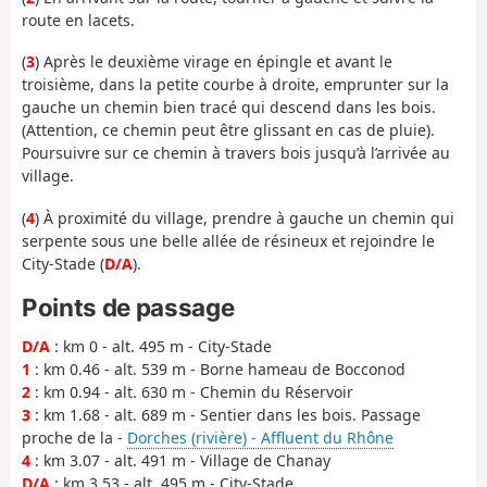
route en lacets.
(
3
) Après le deuxième virage en épingle et avant le
troisième, dans la petite courbe à droite, emprunter sur la
gauche un chemin bien tracé qui descend dans les bois.
(Attention, ce chemin peut être glissant en cas de pluie).
Poursuivre sur ce chemin à travers bois jusqu’à l’arrivée au
village.
(
4
) À proximité du village, prendre à gauche un chemin qui
serpente sous une belle allée de résineux et rejoindre le
City-Stade (
D/A
).
Points de passage
D/A
: km 0 - alt. 495 m - City-Stade
1
: km 0.46 - alt. 539 m - Borne hameau de Bocconod
2
: km 0.94 - alt. 630 m - Chemin du Réservoir
3
: km 1.68 - alt. 689 m - Sentier dans les bois. Passage
proche de la -
Dorches (rivière) - Affluent du Rhône
4
: km 3.07 - alt. 491 m - Village de Chanay
D/A
: km 3.53 - alt. 495 m - City-Stade