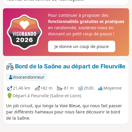
Pour continuer à proposer des
fonctionnalités gratuites et pratiques
en randonnée, soutenez-nous en
donnant un petit coup de pouce !
Je donne un coup de pouce
Bord de la Saône au départ de Fleurville
Visorandonneur
21,46 km
+82 m
-81 m
2h30
Moyenne
Départ à Fleurville (Saône-et-Loire)
Un joli circuit, qui longe la Voie Bleue, qui nous fait passer
par différents hameaux pour nous faire découvrir le bord
de la Saône.