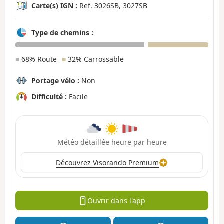
Carte(s) IGN :
Ref. 3026SB, 3027SB
Type de chemins :
■
68% Route
■
32% Carrossable
Portage vélo :
Non
Difficulté :
Facile
Météo détaillée heure par heure
Découvrez Visorando Premium
Ouvrir dans l'app