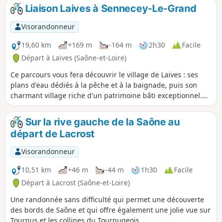
Liaison Laives à Sennecey-Le-Grand
Visorandonneur
19,60 km
+169 m
-164 m
2h30
Facile
Départ à Laives (Saône-et-Loire)
Ce parcours vous fera découvrir le village de Laives : ses
plans d'eau dédiés à la pêche et à la baignade, puis son
charmant village riche d'un patrimoine bâti exceptionnel.
Arrivé au Mont Saint-Martin, profiter d'une vue splendide
des vallée de la Saône et de la Grosne, sur lequel domine
Sur la rive gauche de la Saône au
son église romane millénaire. Descente en direction du Parc
départ de Lacrost
de Ruffey avec son arboretum et son verger conservatoire à
découvrir.
Visorandonneur
10,51 km
+46 m
-44 m
1h30
Facile
Départ à Lacrost (Saône-et-Loire)
Une randonnée sans difficulté qui permet une découverte
des bords de Saône et qui offre également une jolie vue sur
Tournus et les collines du Tournugeois.