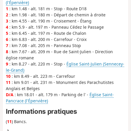
(l'Épervière)
1
: km 1.48 - alt. 181 m - Stop - Route D18
2
: km 1.98 - alt. 180 m - Départ de chemin à droite
3
: km 4.55 - alt. 190 m - Croisement - Étang
4
: km 5.9 - alt. 197 m - Panneau Cédez le Passage
5
: km 6.45 - alt. 197 m - Route de Chalon
6
: km 6.83 - alt. 200 m - Carrefour - Croix
7
: km 7.08 - alt. 205 m - Panneau Stop
8
: km 7.67 - alt. 209 m - Rue de Saint-Julien - Direction
église romane
9
: km 8.27 - alt. 220 m - Stop -
Église Saint-Julien (Sennecey-
le-Grand)
10
: km 8.49 - alt. 223 m - Carrefour
11
: km 9.01 - alt. 231 m - Monument des Parachutistes
Anglais et Belges
D/A
: km 18.01 - alt. 179 m - Parking de l' -
Église Saint-
Pancrace (l'Épervière)
Informations pratiques
(
11
) Bancs.