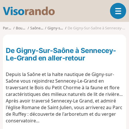
V
O
i
u
s
v
o
Parcours
Bourgogne
Saône-et-Loire
Gigny-sur-Saône
De Gigny-Sur-Saône à Sennecey-Le-Grand en aller-retour
r
r
i
a
r
n
De Gigny-Sur-Saône à Sennecey-
l
d
a
Le-Grand en aller-retour
o
n
a
Depuis la Saône et la halte nautique de Gigny-sur-
v
i
Saône vous rejoindrez Sennecey-Le-Grand en
g
traversant le Bois du Petit Chorme à la faune et flore
a
caractéristiques des milieux naturels de lit de rivière...
t
Après avoir traversé Sennecey-Le Grand, et admiré
i
l'église Romane de Saint-Julien, vous arriverez au Parc
o
de Ruffey : découverte de l'arboretum et du verger
n
conservatoire...