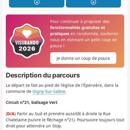
Pour continuer à proposer des
fonctionnalités gratuites et
pratiques
en randonnée, soutenez-
nous en donnant un petit coup de
pouce !
Je donne un coup de pouce
Description du parcours
Le départ se fait au pied de l'église de l'Épervière, dans la
commune de
Gigny-Sur-Saône
.
Circuit n°21, balisage Vert
(
D/A
) Partir au Sud et prendre aussitôt à droite la Rue
Chatelaine (suivre le fléchage n°21). Poursuivre toujours tout
droit pour atteindre un Stop.