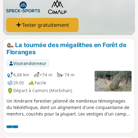
Tester gratuitement
La tournée des mégalithes en Forêt de
Floranges
Visorandonneur
6,68 km
+74 m
-74 m
2h 05
Facile
Départ à Camors (Morbihan)
Un itinéraire forestier jalonné de nombreux témoignages
du Néolithique, dont un alignement d'une cinquantaine de
menhirs, couchés pour la plupart. Les vestiges d'un camp
gallo-romain et un très agréable cheminement le long du
Ruisseau de Trideur complètent le tableau.