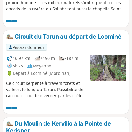
prairie humide… Les milieux naturels s’imbriquent ici. Les
abords de la rivière du Sal abritent aussi la chapelle Sainte-
Avoye.
Circuit du Tarun au départ de Locminé
Visorandonneur
16,97 km
+190 m
-187 m
5h 25
Moyenne
Départ à Locminé (Morbihan)
Ce circuit serpente à travers forêts et
vallées, le long du Tarun. Possibilité de
raccourcir ou de diverger par les crêtes.
Moment de tranquillité, dans une
nature bucolique
Du Moulin de Kervilio à la Pointe de
Kerisper