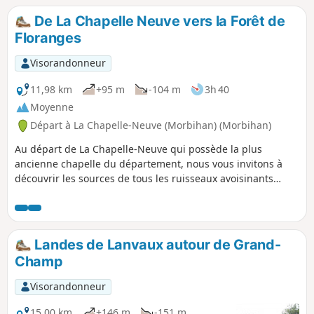
décorent cette belle vallée des Korrigans !
De La Chapelle Neuve vers la Forêt de
Floranges
Visorandonneur
11,98 km
+95 m
-104 m
3h 40
Moyenne
Départ à La Chapelle-Neuve (Morbihan) (Morbihan)
Au départ de La Chapelle-Neuve qui possède la plus
ancienne chapelle du département, nous vous invitons à
découvrir les sources de tous les ruisseaux avoisinants
parfois équipées de fontaine comme celle de Saint-Mamert
près de Locmaria. Ensuite vous cheminerez dans la Forêt de
Floranges ou, avec quelques petits détours (non décrits ci-
dessous) trois monuments mégalithiques sont à voir.
Landes de Lanvaux autour de Grand-
Champ
Visorandonneur
15,00 km
+146 m
-151 m