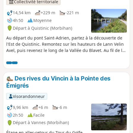
Collectivité territoriale
14,54 km
+229 m
-221 m
4h 50
Moyenne
Départ à Quistinic (Morbihan)
Au départ du pont Saint-Adrien, partez à la découverte de
l'Est de Quistinic. Remontez sur les hauteurs de Lann Velin
Avel, puis revenez le long de la Vallée du Blavet. Au fil de la
balade, profitez de la beauté des paysages verdoyants et
des points de vue sur la rivière. Au détour des sentiers,
laissez-vous surprendre par les chapelles, fontaines,
hameaux, ponts, écluses... Ce parcours reprend la partie Est
Des rives du Vincin à la Pointe des
du Circuit des chapelles.
Émigrés
Visorandonneur
9,96 km
+6 m
-6 m
2h 50
Facile
Départ à Vannes (Morbihan)
Étape en aller-retour du Tour du Golfe