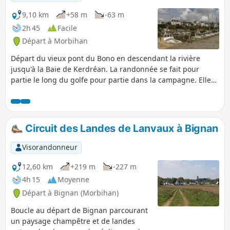
9,10 km
+58 m
-63 m
2h 45
Facile
Départ à Morbihan
Départ du vieux pont du Bono en descendant la rivière
jusqu'à la Baie de Kerdréan. La randonnée se fait pour
partie le long du golfe pour partie dans la campagne. Elle
permettra au début de découvrir le Tumulus de Kernourz et
de longer à mi parcours le Manoir de Kerdréan.
Circuit des Landes de Lanvaux à Bignan
Visorandonneur
12,60 km
+219 m
-227 m
4h 15
Moyenne
Départ à Bignan (Morbihan)
Boucle au départ de Bignan parcourant
un paysage champêtre et de landes