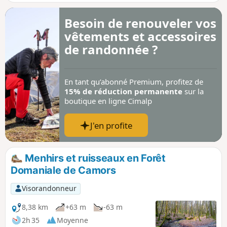
une mosaïque de chênaies-saulaie, de
bouleaux et de pins. Un habitat propice aux
Besoin de renouveler vos
amphibiens, reptiles et oiseaux que vous
vêtements et accessoires
pourrez observer au détour d'un circuit
réalisé de copaux de bois et de passerelles.
de randonnée ?
Un petit coin de paradis, idéal pour une
balade familiale.
En tant qu’abonné Premium, profitez de
15% de réduction permanente
sur la
boutique en ligne Cimalp
J'en profite
Menhirs et ruisseaux en Forêt
Domaniale de Camors
Visorandonneur
8,38 km
+63 m
-63 m
2h 35
Moyenne