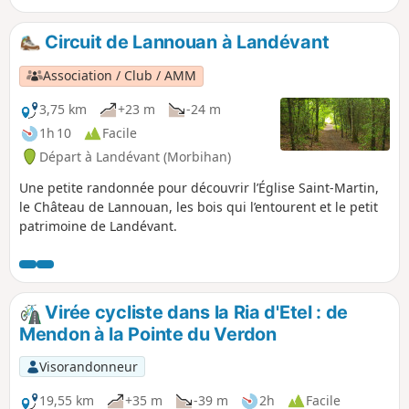
ville.
Circuit de Lannouan à Landévant
Association / Club / AMM
3,75 km
+23 m
-24 m
1h 10
Facile
Départ à Landévant (Morbihan)
Une petite randonnée pour découvrir l’Église Saint-Martin,
le Château de Lannouan, les bois qui l’entourent et le petit
patrimoine de Landévant.
Virée cycliste dans la Ria d'Etel : de
Mendon à la Pointe du Verdon
Visorandonneur
19,55 km
+35 m
-39 m
2h
Facile