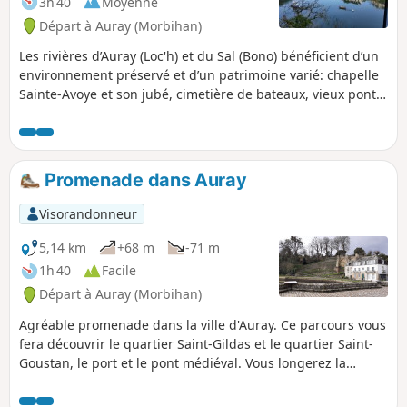
3h 40
Moyenne
Départ à Auray (Morbihan)
Les rivières d’Auray (Loc'h) et du Sal (Bono) bénéficient d’un
environnement préservé et d’un patrimoine varié: chapelle
Sainte-Avoye et son jubé, cimetière de bateaux, vieux pont
du Bono.
Promenade dans Auray
Visorandonneur
5,14 km
+68 m
-71 m
1h 40
Facile
Départ à Auray (Morbihan)
Agréable promenade dans la ville d'Auray. Ce parcours vous
fera découvrir le quartier Saint-Gildas et le quartier Saint-
Goustan, le port et le pont médiéval. Vous longerez la
rivière d'Auray (Loc'h), et en prenant un peu de hauteur au
château vous profiterez d'une magnifique vue sur la vieille