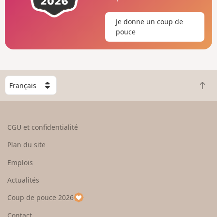
Je donne un coup de
pouce
C
R
h
e
o
t
i
o
s
CGU et confidentialité
u
i
r
s
Plan du site
e
s
n
e
Emplois
h
z
Actualités
a
u
u
n
Coup de pouce 2026
t
p
a
Contact