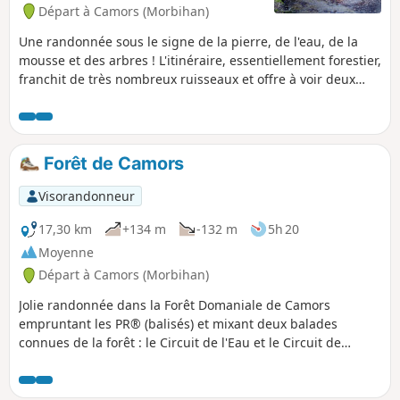
Départ à Camors (Morbihan)
Une randonnée sous le signe de la pierre, de l'eau, de la
mousse et des arbres ! L'itinéraire, essentiellement forestier,
franchit de très nombreux ruisseaux et offre à voir deux
beaux menhirs ainsi que les vestiges d'un dolmen.
Forêt de Camors
Visorandonneur
17,30 km
+134 m
-132 m
5h 20
Moyenne
Départ à Camors (Morbihan)
Jolie randonnée dans la Forêt Domaniale de Camors
empruntant les PR® (balisés) et mixant deux balades
connues de la forêt : le Circuit de l'Eau et le Circuit de
l'Étoile. Presque toujours à l'ombre des arbres, elle est
idéale lors des fortes chaleurs. Profitez de ces multiples
petits plans d'eau, ruisseaux, fontaines, menhirs qui