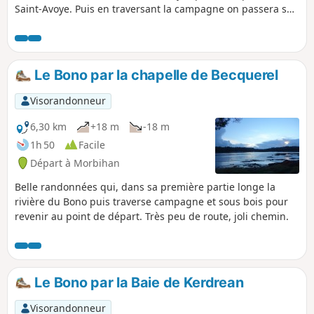
Saint-Avoye. Puis en traversant la campagne on passera sur
le bras de la rivière d'Auray jusqu'à Saint-Goustan.Peu de
route et joli chemin le long des 2 rivières (coté droit du
golfe du Morbihan).Message de la modération : itinéraire
modifié le 21/06/2023 à partir de 5 pour suivre le GR®® et
Le Bono par la chapelle de Becquerel
éviter le contournement du lycée Kerplouz qui est privé
(clôture mis en place).
Visorandonneur
6,30 km
+18 m
-18 m
1h 50
Facile
Départ à Morbihan
Belle randonnées qui, dans sa première partie longe la
rivière du Bono puis traverse campagne et sous bois pour
revenir au point de départ. Très peu de route, joli chemin.
Le Bono par la Baie de Kerdrean
Visorandonneur