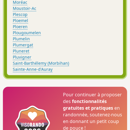
Moréac
Moustoir-Ac
Plescop
Ploemel
Ploeren
Plougoumelen
Plumelin
Plumergat
Pluneret
Pluvigner
Saint-Barthélemy (Morbihan)
Sainte-Anne-d'Auray
Pour continuer à proposer
des
fonctionnalités
gratuites et pratiques
en
randonnée, soutenez-nous
en donnant un petit coup
de pouce !