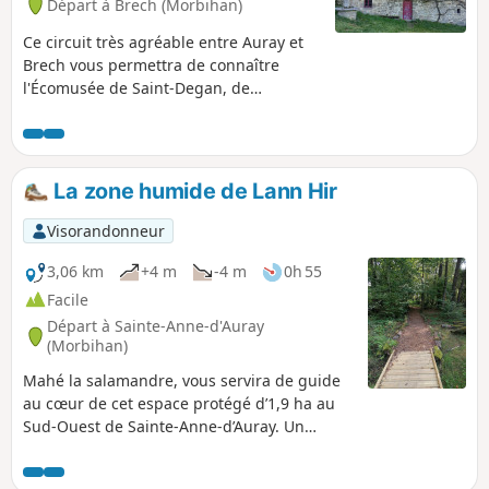
Départ à Brech (Morbihan)
Ce circuit très agréable entre Auray et
Brech vous permettra de connaître
l'Écomusée de Saint-Degan, de
découvrir successivement la Chapelle
Saint-Guérin, son retable classique du
XVIIe siècle et sa fontaine miraculeuse,
le pont de Kerfroud, vestige de l'époque
La zone humide de Lann Hir
gallo-romaine. Via un ancien sentier des
chouans, rejoindre la vallée de Tréauray
Visorandonneur
et la rivière du Loc'h puis après avoir
dépassé le verger conservatoire de
3,06 km
+4 m
-4 m
0h 55
Saint-Degan, retrouver l'écomusée
Facile
Départ à Sainte-Anne-d'Auray
(Morbihan)
Mahé la salamandre, vous servira de guide
au cœur de cet espace protégé d’1,9 ha au
Sud-Ouest de Sainte-Anne-d’Auray. Un
circuit de sensibilisation sur la biodiversité
saintannoise, parmi les landes, la saulaie,