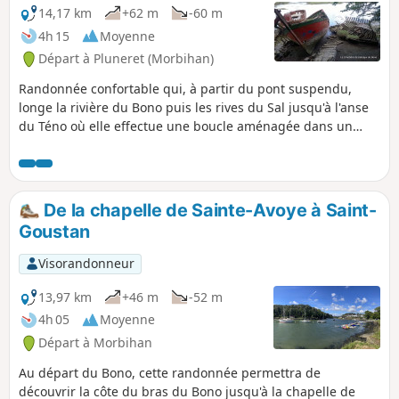
14,17 km
+62 m
-60 m
4h 15
Moyenne
Départ à Pluneret (Morbihan)
Randonnée confortable qui, à partir du pont suspendu,
longe la rivière du Bono puis les rives du Sal jusqu'à l'anse
du Téno où elle effectue une boucle aménagée dans un
paysage de roselière, prairies humides et vasière rendues
accessibles par un platelage sur quelques centaines de
mètres. Un aménagement permet d'observer et
comprendre cet habitat naturel qui abrite nombre
De la chapelle de Sainte-Avoye à Saint-
d'espèces végétales et animales rares. Le retour par Sainte-
Goustan
Avoye permet de visiter une belle chapelle du XVIème
siècle.
Visorandonneur
13,97 km
+46 m
-52 m
4h 05
Moyenne
Départ à Morbihan
Au départ du Bono, cette randonnée permettra de
découvrir la côte du bras du Bono jusqu'à la chapelle de