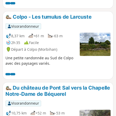
Colpo - Les tumulus de Larcuste
Visorandonneur
8,37 km
+61 m
-63 m
2h 35
Facile
Départ à Colpo (Morbihan)
Une petite randonnée au Sud de Colpo
avec des paysages variés.
Du château de Pont Sal vers la Chapelle
Notre-Dame de Béquerel
Visorandonneur
10,75 km
+52 m
-53 m