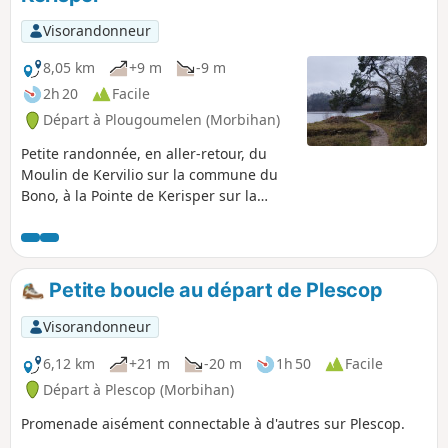
Visorandonneur
8,05 km
+9 m
-9 m
2h 20
Facile
Départ à Plougoumelen (Morbihan)
Petite randonnée, en aller-retour, du
Moulin de Kervilio sur la commune du
Bono, à la Pointe de Kerisper sur la
commune de Pluneret. Le trajet suit la
Rivière du Bono jusqu'à son
embouchure dans la Rivière d'Auray, en
traversant son port et son vieux pont
Petite boucle au départ de Plescop
suspendu. Praticable en toute saison
mais avec de bonnes chaussures après
Visorandonneur
les pluies !
6,12 km
+21 m
-20 m
1h 50
Facile
Départ à Plescop (Morbihan)
Promenade aisément connectable à d'autres sur Plescop.