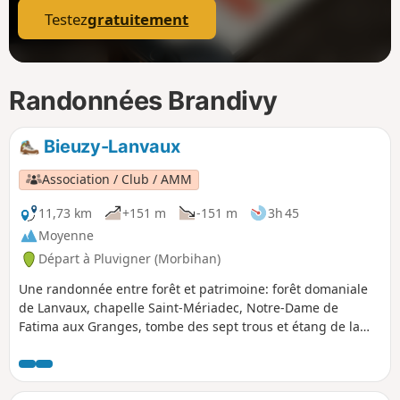
Testez
gratuitement
Randonnées Brandivy
Bieuzy-Lanvaux
Association / Club / AMM
11,73 km
+151 m
-151 m
3h 45
Moyenne
Départ à Pluvigner (Morbihan)
Une randonnée entre forêt et patrimoine: forêt domaniale
de Lanvaux, chapelle Saint-Mériadec, Notre-Dame de
Fatima aux Granges, tombe des sept trous et étang de la
forêt.