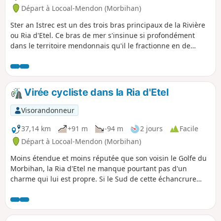
Départ à Locoal-Mendon (Morbihan)
Ster an Istrec est un des trois bras principaux de la Rivière
ou Ria d'Etel. Ce bras de mer s'insinue si profondément
dans le territoire mendonnais qu'il le fractionne en de
nombreux quartiers, parfois très proches, mais que la mer
rend distant de plusieurs kilomètres, tant le chemin qui y
mène est loin de la ligne droite. La première étape du
circuit parcourt le Nord boisé de l'Anse de l'Istrec, pour filer
Virée cycliste dans la Ria d'Etel
ensuite jusqu'à la Pointe du Verdon, point le plus isolé de la
commune, et en revenir.
Visorandonneur
37,14 km
+91 m
-94 m
2 jours
Facile
Départ à Locoal-Mendon (Morbihan)
Moins étendue et moins réputée que son voisin le Golfe du
Morbihan, la Ria d'Etel ne manque pourtant pas d'un
charme qui lui est propre. Si le Sud de cette échancrure
maritime, cernée par les terres, est mieux connue, avec les
sites de la Barre, qui en condamne souvent l'accès, ou la
très photogénique maisonnette de Nichtarger, face à l'Île de
Saint-Cado, le Nord de la ria est, lui, beaucoup plus