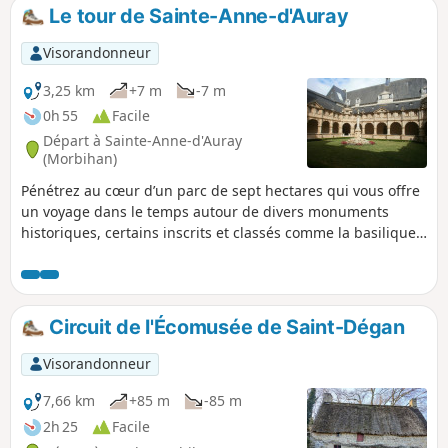
Le tour de Sainte-Anne-d'Auray
Visorandonneur
3,25 km
+7 m
-7 m
0h 55
Facile
Départ à Sainte-Anne-d'Auray
(Morbihan)
Pénétrez au cœur d’un parc de sept hectares qui vous offre
un voyage dans le temps autour de divers monuments
historiques, certains inscrits et classés comme la basilique
du XIXe siècle. Un petit bourg chargé d'histoire que ce
circuit se fera une joie de vous faire découvrir. Idéal pour
les balades en familles lors d'un dimanche après-midi.
Circuit de l'Écomusée de Saint-Dégan
Visorandonneur
7,66 km
+85 m
-85 m
2h 25
Facile