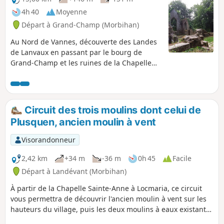
4h 40
Moyenne
Départ à Grand-Champ (Morbihan)
Au Nord de Vannes, découverte des Landes
de Lanvaux en passant par le bourg de
Grand-Champ et les ruines de la Chapelle
Notre-Dame de Burgo. Paysages variés, à
proximité du Camp de Meucon, magnifiques
au printemps avec les digitales qui colorent
la lande.
Circuit des trois moulins dont celui de
Plusquen, ancien moulin à vent
Visorandonneur
2,42 km
+34 m
-36 m
0h 45
Facile
Départ à Landévant (Morbihan)
À partir de la Chapelle Sainte-Anne à Locmaria, ce circuit
vous permettra de découvrir l'ancien moulin à vent sur les
hauteurs du village, puis les deux moulins à eaux existants
sur la rivière dans la vallée en contrebas.