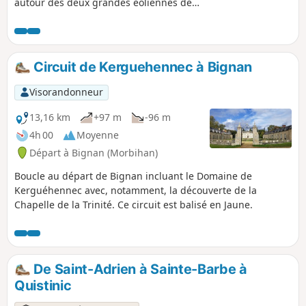
autour des deux grandes éoliennes de
Bignan, puis en passant par la Fontaine
Sainte-Nolwenn. Ce circuit est balisé en
Jaune sous le nom "Circuit des Landes
de Lanvaux".
Circuit de Kerguehennec à Bignan
Visorandonneur
13,16 km
+97 m
-96 m
4h 00
Moyenne
Départ à Bignan (Morbihan)
Boucle au départ de Bignan incluant le Domaine de
Kerguéhennec avec, notamment, la découverte de la
Chapelle de la Trinité. Ce circuit est balisé en Jaune.
De Saint-Adrien à Sainte-Barbe à
Quistinic