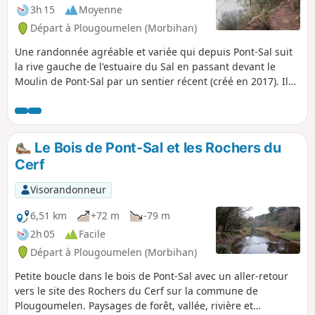
3h 15
Moyenne
Départ à Plougoumelen (Morbihan)
Une randonnée agréable et variée qui depuis Pont-Sal suit
la rive gauche de l'estuaire du Sal en passant devant le
Moulin de Pont-Sal par un sentier récent (créé en 2017). Il
continue tout au long de la rivière du Bono jusqu'au Moulin
de Kervilio. Le retour se fait en passant successivement par
la Chapelle Becquerel et le bourg de Plougoumelen pour
rejoindre Pont-Sal par une succession de sentiers typiques
Le Bois de Pont-Sal et les Rochers du
du bocage breton. Vous y reviendrez.
Cerf
Visorandonneur
6,51 km
+72 m
-79 m
2h 05
Facile
Départ à Plougoumelen (Morbihan)
Petite boucle dans le bois de Pont-Sal avec un aller-retour
vers le site des Rochers du Cerf sur la commune de
Plougoumelen. Paysages de forêt, vallée, rivière et