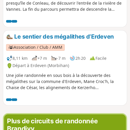
Comme ce plan d'eau est soumis aux
presqu’île de Conleau, de découvrir l'entrée de la rivière de
marées, et qu'il faut bien 4 h pour en
Vannes. La fin du parcours permettra de descendre la
faire le tour, on a le temps de voir
rivière du Vincin.
évoluer le paysage en fonction de la
hauteur de la mer. Il n'est donc pas
possible de s'y ennuyer.
Le sentier des mégalithes d’Erdeven
Association / Club / AMM
8,11 km
+7 m
-7 m
2h 20
Facile
Départ à Erdeven (Morbihan)
Une jolie randonnée en sous bois à la découverte des
mégalithes sur la commune d'Erdeven, Mane Croc'h, la
Chaise de César, les alignements de Kerzerho...
Plus de circuits de randonnée
Brandivy