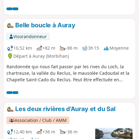
campagne. Inclut un sentier botanique. Praticable en toute
saison.
Belle boucle à Auray
Visorandonneur
10,52 km
+82 m
-86 m
3h 15
Moyenne
Départ à Auray (Morbihan)
Randonnée qui nous fait passer par les rives du Loch, la
chartreuse, la vallée du Reclus, le mausolée Cadoudal et la
Chapelle Saint-Cado du Reclus. Peut être effectuée en
marchant ou en courant.
Les deux rivières d'Auray et du Sal
Association / Club / AMM
12,40 km
+36 m
-36 m