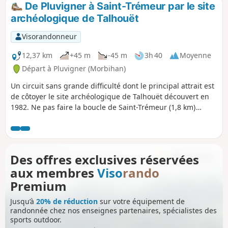
De Pluvigner à Saint-Trémeur par le site
archéologique de Talhouët
Visorandonneur
12,37 km
+45 m
-45 m
3h 40
Moyenne
Départ à Pluvigner (Morbihan)
Un circuit sans grande difficulté dont le principal attrait est
de côtoyer le site archéologique de Talhouët découvert en
1982. Ne pas faire la boucle de Saint-Trémeur (1,8 km)
permet de ramener le circuit à 10,6 km.
Des offres exclusives réservées
aux membres
Viso
rando
Premium
Jusqu’à
20% de réduction
sur votre équipement de
randonnée chez nos enseignes partenaires, spécialistes des
sports outdoor.