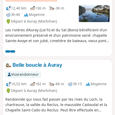
12,40 km
+36 m
-36 m
3h 40
Moyenne
Départ à Auray (Morbihan)
Les rivières d’Auray (Loc'h) et du Sal (Bono) bénéficient d’un
environnement préservé et d’un patrimoine varié: chapelle
Sainte-Avoye et son jubé, cimetière de bateaux, vieux pont
du Bono.
Belle boucle à Auray
Visorandonneur
10,52 km
+82 m
-86 m
3h 15
Moyenne
Départ à Auray (Morbihan)
Randonnée qui nous fait passer par les rives du Loch, la
chartreuse, la vallée du Reclus, le mausolée Cadoudal et la
Chapelle Saint-Cado du Reclus. Peut être effectuée en