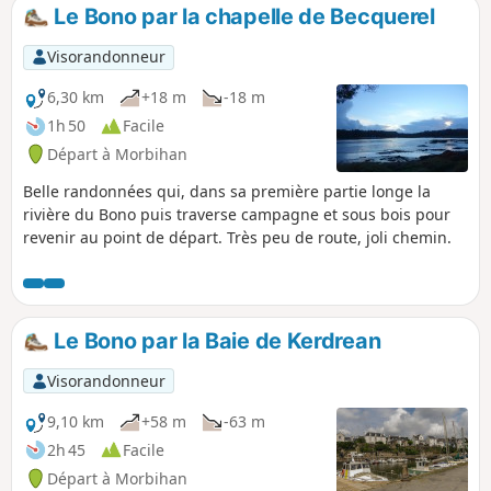
modifié le 21/06/2023 à partir de 5 pour suivre le GR®® et
Le Bono par la chapelle de Becquerel
éviter le contournement du lycée Kerplouz qui est privé
(clôture mis en place).
Visorandonneur
6,30 km
+18 m
-18 m
1h 50
Facile
Départ à Morbihan
Belle randonnées qui, dans sa première partie longe la
rivière du Bono puis traverse campagne et sous bois pour
revenir au point de départ. Très peu de route, joli chemin.
Le Bono par la Baie de Kerdrean
Visorandonneur
9,10 km
+58 m
-63 m
2h 45
Facile
Départ à Morbihan