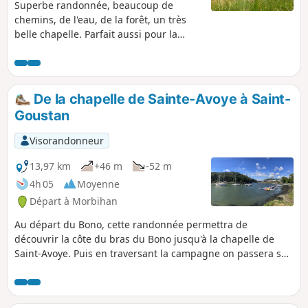
Superbe randonnée, beaucoup de
chemins, de l'eau, de la forêt, un très
belle chapelle. Parfait aussi pour la
course à pied !
De la chapelle de Sainte-Avoye à Saint-
Goustan
Visorandonneur
13,97 km
+46 m
-52 m
4h 05
Moyenne
Départ à Morbihan
Au départ du Bono, cette randonnée permettra de
découvrir la côte du bras du Bono jusqu'à la chapelle de
Saint-Avoye. Puis en traversant la campagne on passera sur
le bras de la rivière d'Auray jusqu'à Saint-Goustan.Peu de
route et joli chemin le long des 2 rivières (coté droit du
golfe du Morbihan).Message de la modération : itinéraire