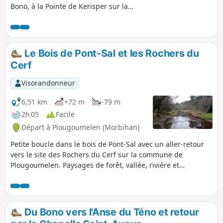
Bono, à la Pointe de Kerisper sur la
commune de Pluneret. Le trajet suit la
Rivière du Bono jusqu'à son
embouchure dans la Rivière d'Auray, en
traversant son port et son vieux pont
Le Bois de Pont-Sal et les Rochers du
suspendu. Praticable en toute saison
Cerf
mais avec de bonnes chaussures après
les pluies !
Visorandonneur
6,51 km
+72 m
-79 m
2h 05
Facile
Départ à Plougoumelen (Morbihan)
Petite boucle dans le bois de Pont-Sal avec un aller-retour
vers le site des Rochers du Cerf sur la commune de
Plougoumelen. Paysages de forêt, vallée, rivière et
campagne. Inclut un sentier botanique. Praticable en toute
saison.
Du Bono vers l'Anse du Téno et retour