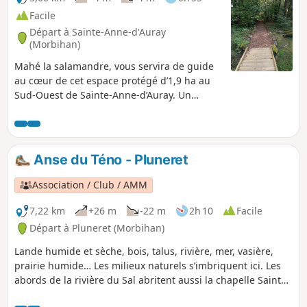
Facile
Départ à Sainte-Anne-d'Auray
(Morbihan)
Mahé la salamandre, vous servira de guide
au cœur de cet espace protégé d’1,9 ha au
Sud-Ouest de Sainte-Anne-d’Auray. Un
circuit de sensibilisation sur la biodiversité
saintannoise, parmi les landes, la saulaie,
une mosaïque de chênaies-saulaie, de
bouleaux et de pins. Un habitat propice aux
Anse du Téno - Pluneret
amphibiens, reptiles et oiseaux que vous
pourrez observer au détour d'un circuit
Association / Club / AMM
réalisé de copaux de bois et de passerelles.
Un petit coin de paradis, idéal pour une
7,22 km
+26 m
-22 m
2h 10
Facile
balade familiale.
Départ à Pluneret (Morbihan)
Lande humide et sèche, bois, talus, rivière, mer, vasière,
prairie humide… Les milieux naturels s’imbriquent ici. Les
abords de la rivière du Sal abritent aussi la chapelle Sainte-
Avoye.