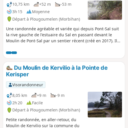
10,75 km
+52 m
-53 m
3h 15
Moyenne
Départ à Plougoumelen (Morbihan)
Une randonnée agréable et variée qui depuis Pont-Sal suit
la rive gauche de l'estuaire du Sal en passant devant le
Moulin de Pont-Sal par un sentier récent (créé en 2017). Il
continue tout au long de la rivière du Bono jusqu'au Moulin
de Kervilio. Le retour se fait en passant successivement par
la Chapelle Becquerel et le bourg de Plougoumelen pour
rejoindre Pont-Sal par une succession de sentiers typiques
Du Moulin de Kervilio à la Pointe de
du bocage breton. Vous y reviendrez.
Kerisper
Visorandonneur
8,05 km
+9 m
-9 m
2h 20
Facile
Départ à Plougoumelen (Morbihan)
Petite randonnée, en aller-retour, du
Moulin de Kervilio sur la commune du