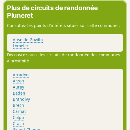
gallo-romaine. Via un ancien sentier des
Plus de circuits de randonnée
chouans, rejoindre la vallée de Tréauray
Pluneret
et la rivière du Loc'h puis après avoir
dépassé le verger conservatoire de
Consultez les points d'intérêts situés sur cette commune :
Saint-Degan, retrouver l'écomusée
Anse de Govillo
Lomelec
Découvrez aussi les circuits de randonnée des communes
à proximité
Arradon
Arzon
Auray
Baden
Brandivy
Brech
Carnac
Colpo
Crach
Grand-Champ