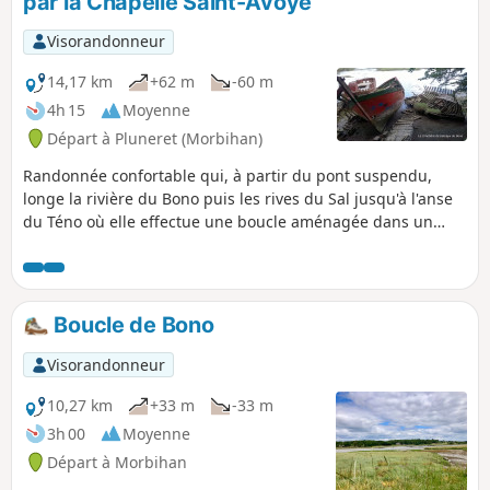
par la Chapelle Saint-Avoye
Visorandonneur
14,17 km
+62 m
-60 m
4h 15
Moyenne
Départ à Pluneret (Morbihan)
Randonnée confortable qui, à partir du pont suspendu,
longe la rivière du Bono puis les rives du Sal jusqu'à l'anse
du Téno où elle effectue une boucle aménagée dans un
paysage de roselière, prairies humides et vasière rendues
accessibles par un platelage sur quelques centaines de
mètres. Un aménagement permet d'observer et
comprendre cet habitat naturel qui abrite nombre
Boucle de Bono
d'espèces végétales et animales rares. Le retour par Sainte-
Avoye permet de visiter une belle chapelle du XVIème
Visorandonneur
siècle.
10,27 km
+33 m
-33 m
3h 00
Moyenne
Départ à Morbihan