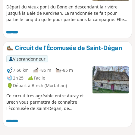
Départ du vieux pont du Bono en descendant la rivière
jusqu'à la Baie de Kerdréan. La randonnée se fait pour
partie le long du golfe pour partie dans la campagne. Elle
permettra au début de découvrir le Tumulus de Kernourz et
de longer à mi parcours le Manoir de Kerdréan.
Circuit de l'Écomusée de Saint-Dégan
Visorandonneur
7,66 km
+85 m
-85 m
2h 25
Facile
Départ à Brech (Morbihan)
Ce circuit très agréable entre Auray et
Brech vous permettra de connaître
l'Écomusée de Saint-Degan, de
découvrir successivement la Chapelle
Saint-Guérin, son retable classique du
XVIIe siècle et sa fontaine miraculeuse,
le pont de Kerfroud, vestige de l'époque