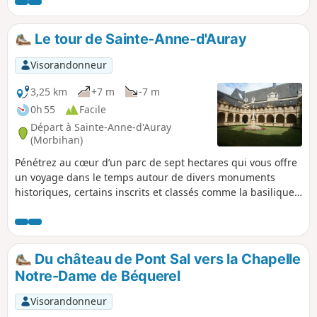
Le tour de Sainte-Anne-d'Auray
Visorandonneur
3,25 km
+7 m
-7 m
0h 55
Facile
Départ à Sainte-Anne-d'Auray
(Morbihan)
Pénétrez au cœur d’un parc de sept hectares qui vous offre
un voyage dans le temps autour de divers monuments
historiques, certains inscrits et classés comme la basilique
du XIXe siècle. Un petit bourg chargé d'histoire que ce
circuit se fera une joie de vous faire découvrir. Idéal pour
les balades en familles lors d'un dimanche après-midi.
Du château de Pont Sal vers la Chapelle
Notre-Dame de Béquerel
Visorandonneur