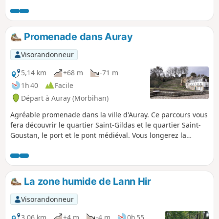
marchant ou en courant.
Promenade dans Auray
Visorandonneur
5,14 km
+68 m
-71 m
1h 40
Facile
Départ à Auray (Morbihan)
Agréable promenade dans la ville d'Auray. Ce parcours vous
fera découvrir le quartier Saint-Gildas et le quartier Saint-
Goustan, le port et le pont médiéval. Vous longerez la
rivière d'Auray (Loc'h), et en prenant un peu de hauteur au
château vous profiterez d'une magnifique vue sur la vieille
ville.
La zone humide de Lann Hir
Visorandonneur
3,06 km
+4 m
-4 m
0h 55