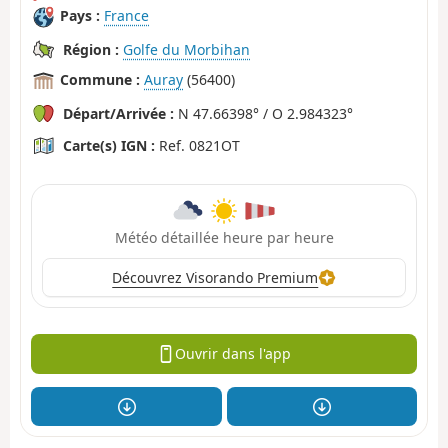
Pays :
France
Région :
Golfe du Morbihan
Commune :
Auray
(56400)
Départ/Arrivée :
N 47.66398° / O 2.984323°
Carte(s) IGN :
Ref. 0821OT
Météo détaillée heure par heure
Découvrez Visorando Premium
Ouvrir dans l'app