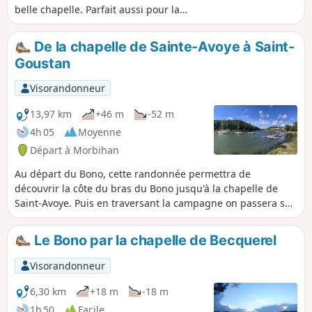
belle chapelle. Parfait aussi pour la
course à pied !
De la chapelle de Sainte-Avoye à Saint-
Goustan
Visorandonneur
13,97 km
+46 m
-52 m
4h 05
Moyenne
Départ à Morbihan
Au départ du Bono, cette randonnée permettra de
découvrir la côte du bras du Bono jusqu'à la chapelle de
Saint-Avoye. Puis en traversant la campagne on passera sur
le bras de la rivière d'Auray jusqu'à Saint-Goustan.Peu de
route et joli chemin le long des 2 rivières (coté droit du
Le Bono par la chapelle de Becquerel
golfe du Morbihan).Message de la modération : itinéraire
modifié le 21/06/2023 à partir de 5 pour suivre le GR®® et
Visorandonneur
éviter le contournement du lycée Kerplouz qui est privé
(clôture mis en place).
6,30 km
+18 m
-18 m
1h 50
Facile