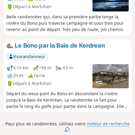
Départ à Morbihan
Belle randonnées qui, dans sa première partie longe la
rivière du Bono puis traverse campagne et sous bois pour
revenir au point de départ. Très peu de route, joli chemin.
Le Bono par la Baie de Kerdrean
Visorandonneur
9,10 km
+58 m
-63 m
2h 45
Facile
Départ à Morbihan
Départ du vieux pont du Bono en descendant la rivière
jusqu'à la Baie de Kerdréan. La randonnée se fait pour
partie le long du golfe pour partie dans la campagne. Elle
permettra au début de découvrir le Tumulus de Kernourz et
de longer à mi parcours le Manoir de Kerdréan.
Pour plus de randonnées, utilisez notre
moteur de recherche
.