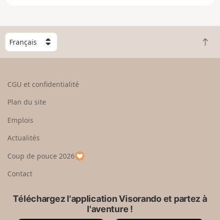
e
n
g
C
r
R
h
a
e
o
n
t
i
d
o
s
CGU et confidentialité
u
i
r
s
Plan du site
e
s
n
e
Emplois
h
z
Actualités
a
u
u
n
Coup de pouce 2026
t
p
a
Contact
y
s
Téléchargez l'application Visorando et partez à
l'aventure !