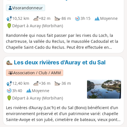
Visorandonneur
10,52 km
+82 m
-86 m
3h 15
Moyenne
Départ à Auray (Morbihan)
Randonnée qui nous fait passer par les rives du Loch, la
chartreuse, la vallée du Reclus, le mausolée Cadoudal et la
Chapelle Saint-Cado du Reclus. Peut être effectuée en
marchant ou en courant.
Les deux rivières d'Auray et du Sal
Association / Club / AMM
12,40 km
+36 m
-36 m
3h 40
Moyenne
Départ à Auray (Morbihan)
Les rivières d’Auray (Loc'h) et du Sal (Bono) bénéficient d’un
environnement préservé et d’un patrimoine varié: chapelle
Sainte-Avoye et son jubé, cimetière de bateaux, vieux pont
du Bono.