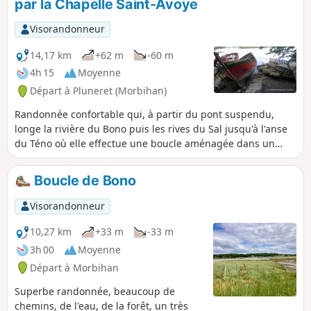
par la Chapelle Saint-Avoye
Visorandonneur
14,17 km
+62 m
-60 m
4h 15
Moyenne
Départ à Pluneret (Morbihan)
Randonnée confortable qui, à partir du pont suspendu,
longe la rivière du Bono puis les rives du Sal jusqu'à l'anse
du Téno où elle effectue une boucle aménagée dans un
paysage de roselière, prairies humides et vasière rendues
accessibles par un platelage sur quelques centaines de
Boucle de Bono
mètres. Un aménagement permet d'observer et
comprendre cet habitat naturel qui abrite nombre
Visorandonneur
d'espèces végétales et animales rares. Le retour par Sainte-
Avoye permet de visiter une belle chapelle du XVIème
10,27 km
+33 m
-33 m
siècle.
3h 00
Moyenne
Départ à Morbihan
Superbe randonnée, beaucoup de
chemins, de l'eau, de la forêt, un très