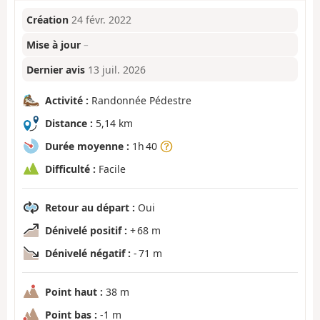
Création
24 févr. 2022
Mise à jour
–
Dernier avis
13 juil. 2026
Activité :
Randonnée Pédestre
Distance :
5,14 km
Durée moyenne :
1h 40
Difficulté :
Facile
Retour au départ :
Oui
Dénivelé positif :
+ 68 m
Dénivelé négatif :
- 71 m
Point haut :
38 m
Point bas :
-1 m