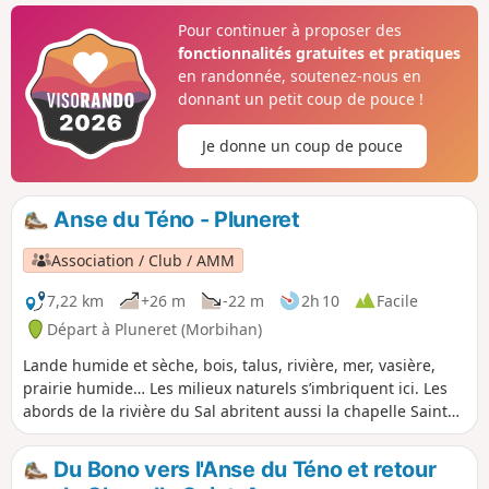
Pour continuer à proposer des
fonctionnalités gratuites et pratiques
en randonnée, soutenez-nous en
donnant un petit coup de pouce !
Je donne un coup de pouce
Anse du Téno - Pluneret
Association / Club / AMM
7,22 km
+26 m
-22 m
2h 10
Facile
Départ à Pluneret (Morbihan)
Lande humide et sèche, bois, talus, rivière, mer, vasière,
prairie humide… Les milieux naturels s’imbriquent ici. Les
abords de la rivière du Sal abritent aussi la chapelle Sainte-
Avoye.
Du Bono vers l'Anse du Téno et retour