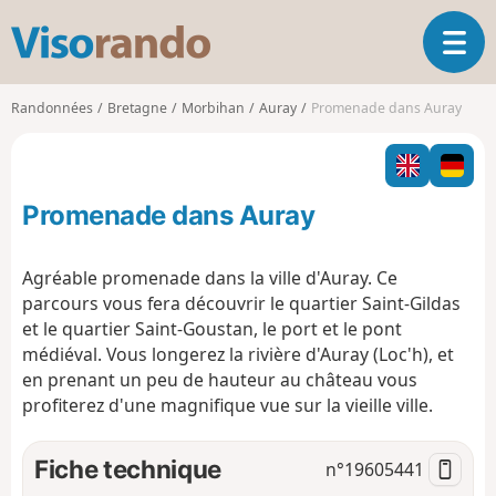
V
O
i
u
s
v
o
Randonnées
Bretagne
Morbihan
Auray
Promenade dans Auray
r
r
i
a
r
n
l
d
Promenade dans Auray
a
o
n
a
Agréable promenade dans la ville d'Auray. Ce
v
parcours vous fera découvrir le quartier Saint-Gildas
i
et le quartier Saint-Goustan, le port et le pont
g
médiéval. Vous longerez la rivière d'Auray (Loc'h), et
a
t
en prenant un peu de hauteur au château vous
i
profiterez d'une magnifique vue sur la vieille ville.
o
n
Fiche technique
n°
19605441