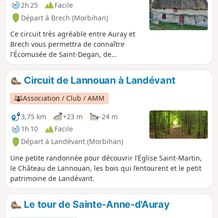
2h 25
Facile
Départ à Brech (Morbihan)
Ce circuit très agréable entre Auray et
Brech vous permettra de connaître
l'Écomusée de Saint-Degan, de
découvrir successivement la Chapelle
Saint-Guérin, son retable classique du
Circuit de Lannouan à Landévant
XVIIe siècle et sa fontaine miraculeuse,
le pont de Kerfroud, vestige de l'époque
Association / Club / AMM
gallo-romaine. Via un ancien sentier des
chouans, rejoindre la vallée de Tréauray
3,75 km
+23 m
-24 m
et la rivière du Loc'h puis après avoir
1h 10
Facile
dépassé le verger conservatoire de
Départ à Landévant (Morbihan)
Saint-Degan, retrouver l'écomusée
Une petite randonnée pour découvrir l’Église Saint-Martin,
le Château de Lannouan, les bois qui l’entourent et le petit
patrimoine de Landévant.
Le tour de Sainte-Anne-d'Auray