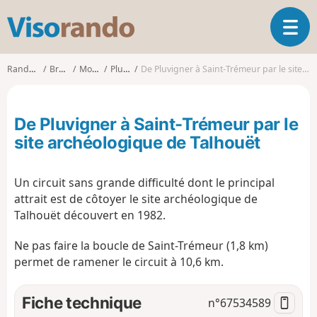
V
O
i
u
s
v
o
Randonnées
Bretagne
Morbihan
Pluvigner
De Pluvigner à Saint-Trémeur par le site archéologique de Talhouët
r
r
i
a
r
n
De Pluvigner à Saint-Trémeur par le
l
d
a
site archéologique de Talhouët
o
n
a
Un circuit sans grande difficulté dont le principal
v
i
attrait est de côtoyer le site archéologique de
g
Talhouët découvert en 1982.
a
t
Ne pas faire la boucle de Saint-Trémeur (1,8 km)
i
permet de ramener le circuit à 10,6 km.
o
n
Fiche technique
n°
67534589