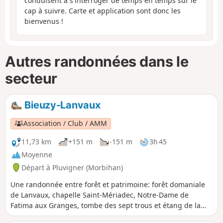
conduisent à s'interroger de temps en temps sur le
cap à suivre. Carte et application sont donc les
bienvenus !
Autres randonnées dans le
secteur
Bieuzy-Lanvaux
Association / Club / AMM
11,73 km
+151 m
-151 m
3h 45
Moyenne
Départ à Pluvigner (Morbihan)
Une randonnée entre forêt et patrimoine: forêt domaniale
de Lanvaux, chapelle Saint-Mériadec, Notre-Dame de
Fatima aux Granges, tombe des sept trous et étang de la
forêt.