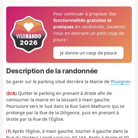
Pour continuer à proposer des
fonctionnalités gratuites et
pratiques
en randonnée, soutenez-
nous en donnant un petit coup de
pouce !
Je donne un coup de pouce
Description de la randonnée
Se garer sur le parking situé derrière la Mairie de
Pluvigner
.
(
D/A
) Quitter le parking en prenant à droite afin de
contourner la mairie en la laissant à main gauche.
Poursuivre vers le Sud dans la Rue Saint-Mathurin qui se
prolonge par la Rue de la Diligence, puis en prenant à
droite par la Rue de l'Église.
(
1
) Après l'église, à main gauche, tourner à gauche dans la
Rue du Docteur Lanoé jusqu'au N° 16A. Partir à droite et 50