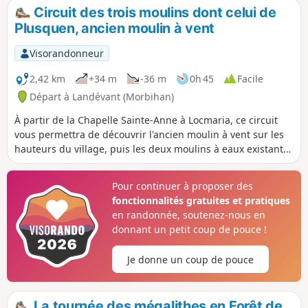
Circuit des trois moulins dont celui de
Plusquen, ancien moulin à vent
Visorandonneur
2,42 km
+34 m
-36 m
0h 45
Facile
Départ à Landévant (Morbihan)
À partir de la Chapelle Sainte-Anne à Locmaria, ce circuit
vous permettra de découvrir l'ancien moulin à vent sur les
hauteurs du village, puis les deux moulins à eaux existants
sur la rivière dans la vallée en contrebas.
Pour continuer à proposer des
fonctionnalités gratuites et pratiques
en randonnée, soutenez-nous en
donnant un petit coup de pouce !
Je donne un coup de pouce
La tournée des mégalithes en Forêt de