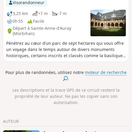
Visorandonneur
3,25 km
+7 m
-7 m
0h 55
Facile
Départ à Sainte-Anne-d'Auray
(Morbihan)
Pénétrez au cœur d’un parc de sept hectares qui vous offre
un voyage dans le temps autour de divers monuments
historiques, certains inscrits et classés comme la basilique
du XIXe siècle. Un petit bourg chargé d'histoire que ce
circuit se fera une joie de vous faire découvrir. Idéal pour
Pour plus de randonnées, utilisez notre
moteur de recherche
les balades en familles lors d'un dimanche après-midi.
.
Les descriptions et la trace GPS de ce circuit restent la
propriété de leur auteur. Ne pas les copier sans son
autorisation.
AUTEUR