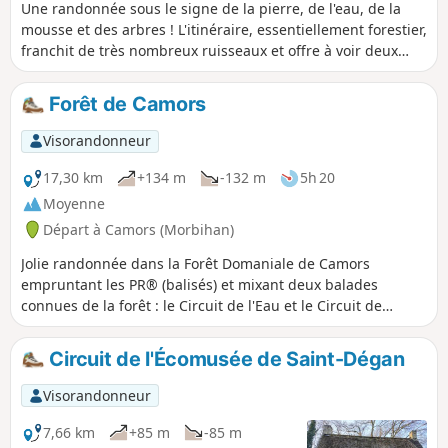
Une randonnée sous le signe de la pierre, de l'eau, de la
mousse et des arbres ! L'itinéraire, essentiellement forestier,
franchit de très nombreux ruisseaux et offre à voir deux
beaux menhirs ainsi que les vestiges d'un dolmen.
Forêt de Camors
Visorandonneur
17,30 km
+134 m
-132 m
5h 20
Moyenne
Départ à Camors (Morbihan)
Jolie randonnée dans la Forêt Domaniale de Camors
empruntant les PR® (balisés) et mixant deux balades
connues de la forêt : le Circuit de l'Eau et le Circuit de
l'Étoile. Presque toujours à l'ombre des arbres, elle est
idéale lors des fortes chaleurs. Profitez de ces multiples
Circuit de l'Écomusée de Saint-Dégan
petits plans d'eau, ruisseaux, fontaines, menhirs qui
décorent cette belle vallée des Korrigans !
Visorandonneur
7,66 km
+85 m
-85 m