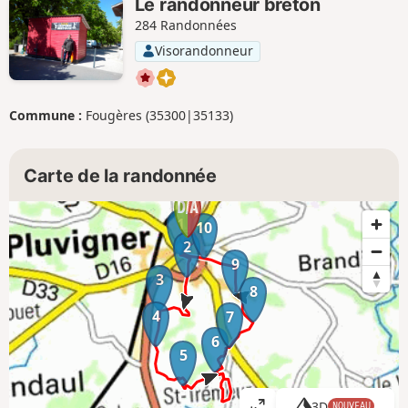
Le randonneur breton
284 Randonnées
Visorandonneur
Commune :
Fougères (35300|35133)
Carte de la randonnée
1
10
2
9
3
8
4
7
6
5
3D
NOUVEAU