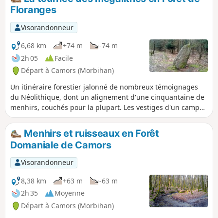
Floranges
Visorandonneur
6,68 km
+74 m
-74 m
2h 05
Facile
Départ à Camors (Morbihan)
Un itinéraire forestier jalonné de nombreux témoignages
du Néolithique, dont un alignement d'une cinquantaine de
menhirs, couchés pour la plupart. Les vestiges d'un camp
gallo-romain et un très agréable cheminement le long du
Ruisseau de Trideur complètent le tableau.
Menhirs et ruisseaux en Forêt
Domaniale de Camors
Visorandonneur
8,38 km
+63 m
-63 m
2h 35
Moyenne
Départ à Camors (Morbihan)