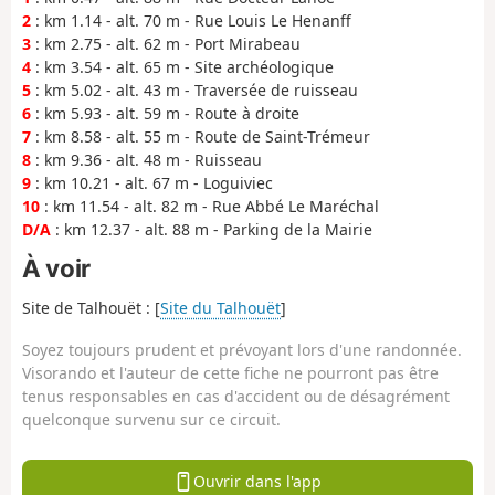
2
: km 1.14 - alt. 70 m - Rue Louis Le Henanff
3
: km 2.75 - alt. 62 m - Port Mirabeau
4
: km 3.54 - alt. 65 m - Site archéologique
5
: km 5.02 - alt. 43 m - Traversée de ruisseau
6
: km 5.93 - alt. 59 m - Route à droite
7
: km 8.58 - alt. 55 m - Route de Saint-Trémeur
8
: km 9.36 - alt. 48 m - Ruisseau
9
: km 10.21 - alt. 67 m - Loguiviec
10
: km 11.54 - alt. 82 m - Rue Abbé Le Maréchal
D/A
: km 12.37 - alt. 88 m - Parking de la Mairie
À voir
Site de Talhouët : [
Site du Talhouët
]
Soyez toujours prudent et prévoyant lors d'une randonnée.
Visorando et l'auteur de cette fiche ne pourront pas être
tenus responsables en cas d'accident ou de désagrément
quelconque survenu sur ce circuit.
Ouvrir dans l'app