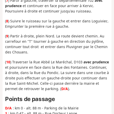
(
7
) Partir à gauche, traverser la départementale 102
avec
prudence
et continuer en face pour arriver à Kervic.
Poursuivre à droite et continuer jusqu'au ruisseau.
(
8
) Suivre le ruisseau sur la gauche et entrer dans Loguiviec.
Emprunter la première rue à gauche.
(
9
) Partir à droite, plein Nord. La route devient chemin. Au
carrefour en "T" tourner à gauche en direction du pylône,
continuer tout droit et entrer dans Pluvigner par le Chemin
des Chouans.
(
10
) Traverser la Rue Abbé Le Maréchal, D103
avec prudence
et poursuivre en face dans la Rue des Fontaines. Continuer,
à droite, dans la Rue du Pondic. La suivre dans une courbe à
droite puis effectuer un gauche-droite pour continuer dans
la Rue Saint-Michel. Celle-ci passe derrière la mairie et
permet de retrouver le parking. (
D/A
).
Points de passage
D/A
: km 0 - alt. 88 m - Parking de la Mairie
1
: km 0.47 - alt. 88 m - Rue Docteur Lanoe